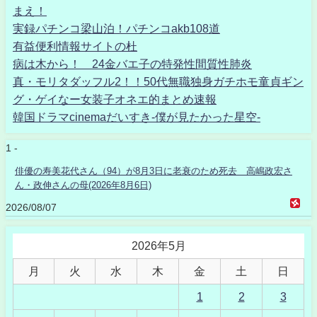
まえ！
実録パチンコ梁山泊！パチンコakb108道
有益便利情報サイトの杜
病は木から！ 24金バエ子の特発性間質性肺炎
真・モリタダッフル2！！50代無職独身ガチホモ童貞ギン
グ・ゲイなー女装子オネエ的まとめ速報
韓国ドラマcinemaだいすき-僕が見たかった星空-
1 -
俳優の寿美花代さん（94）が8月3日に老衰のため死去 高嶋政宏さ
ん・政伸さんの母(2026年8月6日)
2026/08/07
2026年5月
月
火
水
木
金
土
日
1
2
3