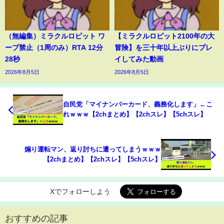
（無編集）ミラクルロピット ワ
【ミラクルロピット2100年の大
ープ禁止（1周のみ）RTA 12分
冒険】を三十年以上ぶりにプレ
28秒
イしてみた動画
2026年8月5日
2026年8月5日
自民党「マイナンバーカード、義務化します」←こ
れｗｗｗ【2chまとめ】【2chスレ】【5chスレ】
煽り運転マン、返り討ちに遭ってしまうｗｗｗ
【2chまとめ】【2chスレ】【5chスレ】
Xでフォローしよう
おすすめの記事