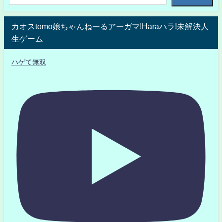
カオスtomo娘ちゃんねーるアーガマ!Haraハラ!未解決人
生ゲーム
ハゲて無双