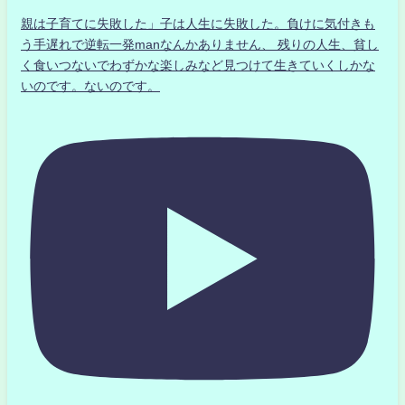
親は子育てに失敗した」子は人生に失敗した。負けに気付きも
う手遅れで逆転一発manなんかありません、 残りの人生、貧し
く食いつないでわずかな楽しみなど見つけて生きていくしかな
いのです。ないのです。