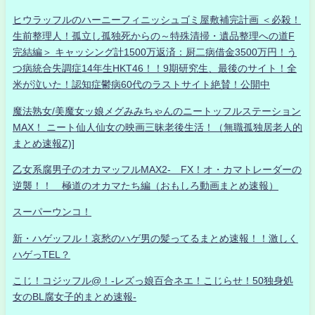
ヒウラッフルのハーニーフィニッシュゴミ屋敷補完計画 ＜必殺！
生前整理人！孤立し孤独死からの～特殊清掃・遺品整理への道F
完結編＞ キャッシング計1500万返済：厨二病借金3500万円！う
つ病統合失調症14年生HKT46！！9期研究生、最後のサイト！全
米が泣いた！認知症鬱病60代のラストサイト絶賛！公開中
魔法熟女/美魔女ッ娘メグみみちゃんのニートッフルステーション
MAX！ ニート仙人仙女の映画三昧老後生活！（無職孤独居老人的
まとめ速報Z)]
乙女系腐男子のオカマッフルMAX2- FX！オ・カマトレーダーの
逆襲！！ 極道のオカマたち編（おもしろ動画まとめ速報）
スーパーウンコ！
新・ハゲッフル！哀愁のハゲ男の髪ってるまとめ速報！！激しく
ハゲっTEL？
こじ！コジッフル@！-レズっ娘百合ネエ！こじらせ！50独身処
女のBL腐女子的まとめ速報-