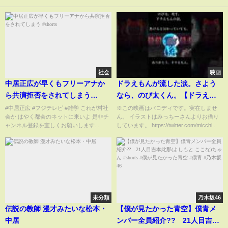
社会
映画
中居正広が早くもフリーアナか
ドラえもんが流した涙。さよう
ら共演拒否をされてしまう
なら、のび太くん。【ドラえも
#shorts
んパロディ】
#中居正広 #フジテレビ #雑学 これが村社
※この映画はパロディです。実在しませ
会か はやく都会のネットに来いよ 是非チ
ん。 イラストはみっちーさんよりお借り
ャンネル登録を宜しくお願いします...
しています。 https://twitter.com/micchi...
未分類
乃木坂46
伝説の教師 漫才みたいな松本・
【僕が見たかった青空】僕青メ
中居
ンバー全員紹介?? 21人目吉本