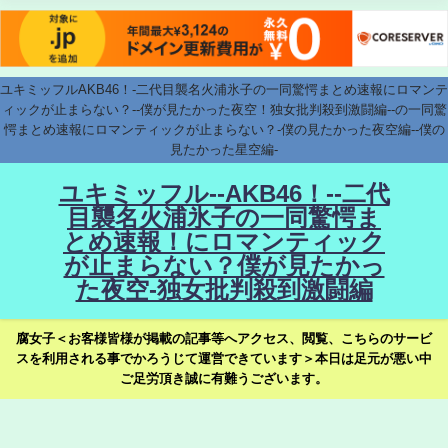
ユキミッフルAKB46！-二代目襲名火浦氷子の一同驚愕まとめ速報にロマンテ
ィックが止まらない？--僕が見たかった夜空！独女批判殺到激闘編--の一同驚
愕まとめ速報にロマンティックが止まらない？-僕の見たかった夜空編--僕の
見たかった星空編-
ユキミッフル--AKB46！--二代
目襲名火浦氷子の一同驚愕ま
とめ速報！にロマンティック
が止まらない？僕が見たかっ
た夜空-独女批判殺到激闘編
腐女子＜お客様皆様が掲載の記事等へアクセス、閲覧、こちらのサービ
スを利用される事でかろうじて運営できています＞本日は足元が悪い中
ご足労頂き誠に有難うございます。