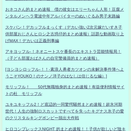
おネコさん的まとめ速報 僕の彼女はエリーちゃん人形！豆腐メ
ンタルメンヘラ電波中年アルバイターのぬいぐるみ男子末路編
スケバン！デカッフルまっくす（デカい強い2次元嫁だいすき子
供部屋おじさんヒロシ之古惑仔的まとめ速報）話題な動画取り上
げMAX！デカいは正義刑事編
アキヨッフル-！ネオニートスケ番長のエキストラ芸能情報局！
（子ども部屋おばさんの自宅警備員的まとめ速報）
[ヨシヨシロッフル-！！-素浪人勇者カツオンの未解決事件簿へよ
うこそYOUKO！のナンノ洋子のはなしは信じるな編）]
モリッフル！ 50代無職独身的まとめ速報！有益便利情報サイ
トの杜 モリッフル
ユキユキッフル2！ど底辺的一同驚愕騒然まとめ速報！超氷河期
世代！人生の強制ロスカットですべてを失ったキグナス氷子の愛
のクリスタルキングボンビー脱出大作戦
ヒロコンプレックスNIGHT 的まとめ速報！！子供が欲しいど陰キ