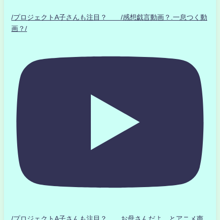
/プロジェクトA子さんも注目？ /感想戯言動画？.一息つく動
画？/
/プロジェクトA子さんも注目？ お母さんだよ とアニメ声