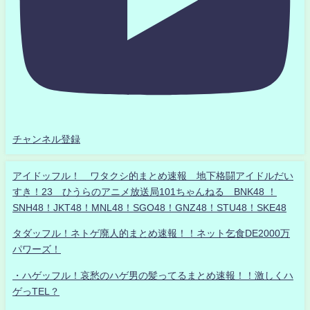
チャンネル登録
アイドッフル！ ワタクシ的まとめ速報 地下格闘アイドルだい
すき！23 ひうらのアニメ放送局101ちゃんねる BNK48 ！
SNH48！JKT48！MNL48！SGO48！GNZ48！STU48！SKE48
タダッフル！ネトゲ廃人的まとめ速報！！ネット乞食DE2000万
パワーズ！
・ハゲッフル！哀愁のハゲ男の髪ってるまとめ速報！！激しくハ
ゲっTEL？