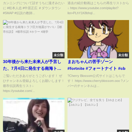
此那(よしもと ここな)ちゃん
カンニングについて話すうちに漫才みたい
過去の紹介動画はこちらの再生リストから
に #松本人志 #中居正広 ＃ダウンタウン
↓ https://www.youtube.com/playlist?
#shorts #僕が見たかった青空 #
#SMAP #伝説の教師...
list=PLhY1K8bhqI...
僕青 #乃木坂46
未分類
未分類
30年後から来た未来人が予言し
まおちゃんの苦手ゾーン
た、7月4日に発生する南海トラ
#fortnite #フォートナイト #cb
フ巨大地震がヤバい【都市伝
ご覧いただきありがとうございます！ ぜ
?Cherry Blossom公式サイトはこちらで
ひチャンネル登録よろしくお願いします！
す！ https://www.cherryblossom.ooo ?メン
説】 #都市伝説 #ホラー #雑学
都市伝説再生リスト↓
バーのチャンネルは...
https://youtube.com/...