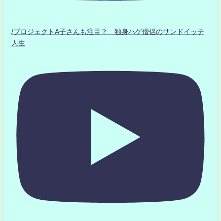
/プロジェクトA子さんも注目？ 独身ハゲ僧侶のサンドイッチ
人生