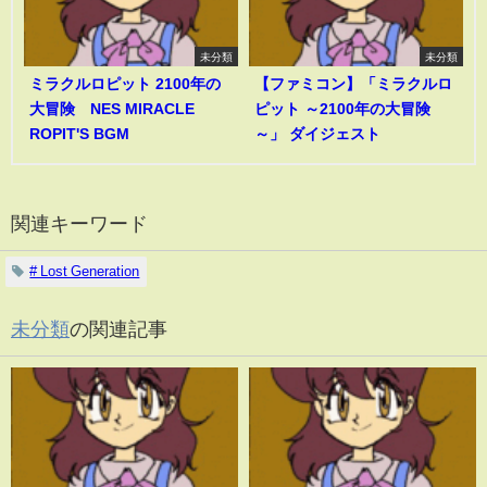
未分類
未分類
ミラクルロピット 2100年の
【ファミコン】「ミラクルロ
大冒険 NES MIRACLE
ピット ～2100年の大冒険
ROPIT'S BGM
～」 ダイジェスト
関連キーワード
# Lost Generation
未分類
の関連記事