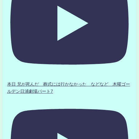
本日 兄が死んだ 葬式には行かなかった などなど 木曜ゴー
ルデン日浦劇場パート7