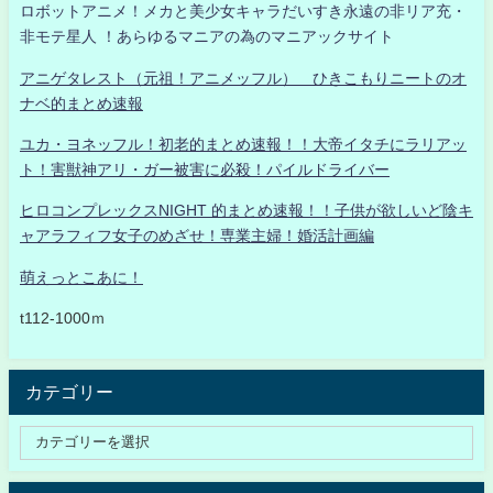
ロボットアニメ！メカと美少女キャラだいすき永遠の非リア充・
非モテ星人 ！あらゆるマニアの為のマニアックサイト
アニゲタレスト（元祖！アニメッフル） ひきこもりニートのオ
ナベ的まとめ速報
ユカ・ヨネッフル！初老的まとめ速報！！大帝イタチにラリアッ
ト！害獣神アリ・ガー被害に必殺！パイルドライバー
ヒロコンプレックスNIGHT 的まとめ速報！！子供が欲しいど陰キ
ャアラフィフ女子のめざせ！専業主婦！婚活計画編
萌えっとこあに！
t112-1000ｍ
カテゴリー