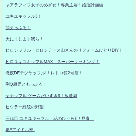
ャアラフィフ女子のめざせ！専業主婦！婚活計画編
ユキユキッフル3！
萌えっふる！
天にまします我ら！
ヒロシッフル！ヒロシデース山さんのリフォームひとりDIY！！
ヒロユキユキッフルMAX！スーパークッキング！
徹夜DEテツヤッフル!！レトロ館2号店！
剛Q超児ともっふる！
ヤナッフル ゲームだいすき6！放送局
ヒウラー総統の野望
三代目 ユキユキッフル 花のひうら組! 見参！
魁!!アイドル塾!