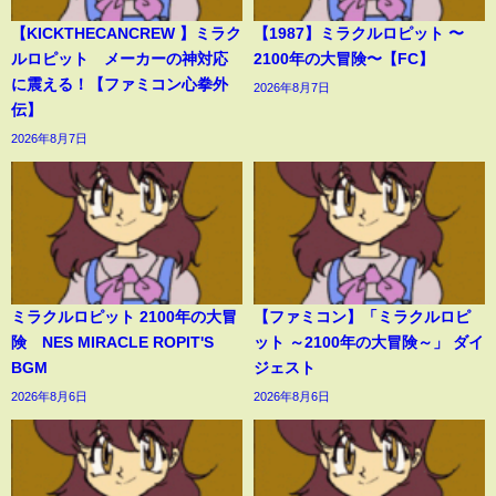
【KICKTHECANCREW 】ミラク
【1987】ミラクルロピット 〜
ルロピット メーカーの神対応
2100年の大冒険〜【FC】
に震える！【ファミコン心拳外
2026年8月7日
伝】
2026年8月7日
ミラクルロピット 2100年の大冒
【ファミコン】「ミラクルロピ
険 NES MIRACLE ROPIT'S
ット ～2100年の大冒険～」 ダイ
BGM
ジェスト
2026年8月6日
2026年8月6日