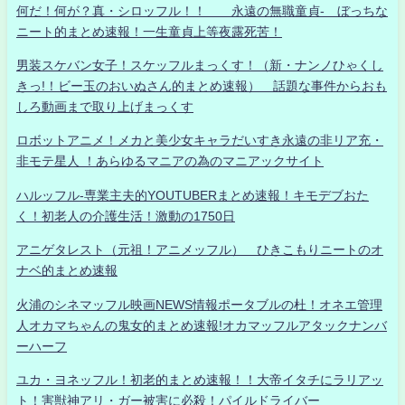
何だ！何が？真・シロッフル！！ 永遠の無職童貞- ぼっちな
ニート的まとめ速報！一生童貞上等夜露死苦！
男装スケバン女子！スケッフルまっくす！（新・ナンノひゃくし
きっ!！ビー玉のおいぬさん的まとめ速報） 話題な事件からおも
しろ動画まで取り上げまっくす
ロボットアニメ！メカと美少女キャラだいすき永遠の非リア充・
非モテ星人 ！あらゆるマニアの為のマニアックサイト
ハルッフル-専業主夫的YOUTUBERまとめ速報！キモデブおた
く！初老人の介護生活！激動の1750日
アニゲタレスト（元祖！アニメッフル） ひきこもりニートのオ
ナベ的まとめ速報
火浦のシネマッフル映画NEWS情報ポータブルの杜！オネエ管理
人オカマちゃんの鬼女的まとめ速報!オカマッフルアタックナンバ
ーハーフ
ユカ・ヨネッフル！初老的まとめ速報！！大帝イタチにラリアッ
ト！害獣神アリ・ガー被害に必殺！パイルドライバー