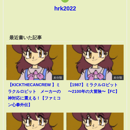
hrk2022
最近書いた記事
未分類
未分類
【KICKTHECANCREW 】ミ
【1987】ミラクルロピット
ラクルロピット メーカーの
〜2100年の大冒険〜【FC】
神対応に震える！【ファミコ
ン心拳外伝】