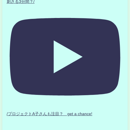
刺さる3分間？/
/プロジェクトA子さんも注目？ get a chance!