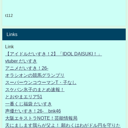
t112
Links
Link
【アイドルだいすき！2】「IDOL DAISUKI！」
vtuber だいすき
アニメだいすき！26-
オラシオンの競馬グランプリ
スーパーウンコウーマンT・子なし
スケバン氷子のまとめ速報！
とおやまエリア51
一番くじ福袋 だいすき
声優だいすき！26- bnk46
大阪エキストラNOTE！芸能情報局
天にまします我らが父よ！ 願わくはわがドル円を守りた