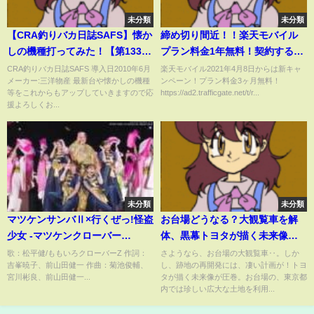
未分類
未分類
【CRA釣りバカ日誌SAFS】懐か
締め切り間近！！楽天モバイル
しの機種打ってみた！【第133
プラン料金1年無料！契約する前
章】
に知っておきたい7つのポイン
CRA釣りバカ日誌SAFS 導入日2010年6月
楽天モバイル2021年4月8日からは新キャ
メーカー:三洋物産 最新台や懐かしの機種
ンペーン！プラン料金3ヶ月無料！
ト！どのスマホがおススメ？
等をこれからもアップしていきますので応
https://ad2.trafficgate.net/t/r...
Rakuten BIGでわらしべ長者大
援よろしくお...
作戦！【1年無料受付2021年4月
7日迄】
未分類
未分類
マツケンサンバⅡ×行くぜっ!怪盗
お台場どうなる？大観覧車を解
少女 -マツケンクローバー
体、黒幕トヨタが描く未来像と
SPECIAL MEGA MIX
は？モビリティとスポーツの聖
歌：松平健/ももいろクローバーZ 作詞：
さようなら、お台場の大観覧車‥。しか
吉峯暁子、前山田健一 作曲：菊池俊輔、
し、跡地の再開発には、凄い計画が！トヨ
SHOWCASE-
地が誕生する
宮川彬良、前山田健一...
タが描く未来像が圧巻。お台場の、東京都
内では珍しい広大な土地を利用...