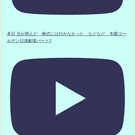
本日 兄が死んだ 葬式には行かなかった などなど 木曜ゴー
ルデン日浦劇場パート7