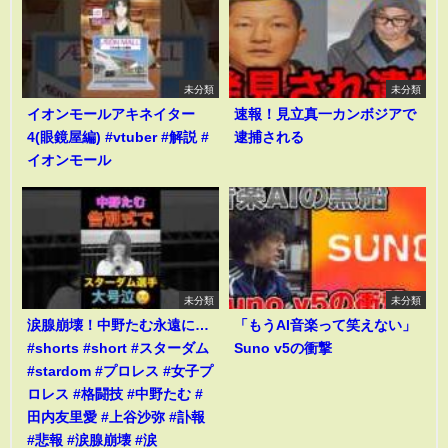
未分類
未分類
イオンモールアキネイター
速報！見立真一カンボジアで
4(眼鏡屋編) #vtuber #解説 #
逮捕される
イオンモール
未分類
未分類
涙腺崩壊！中野たむ永遠に…
「もうAI音楽って笑えない」
#shorts #short #スターダム
Suno v5の衝撃
#stardom #プロレス #女子プ
ロレス #格闘技 #中野たむ #
田内友里愛 #上谷沙弥 #訃報
#悲報 #涙腺崩壊 #涙