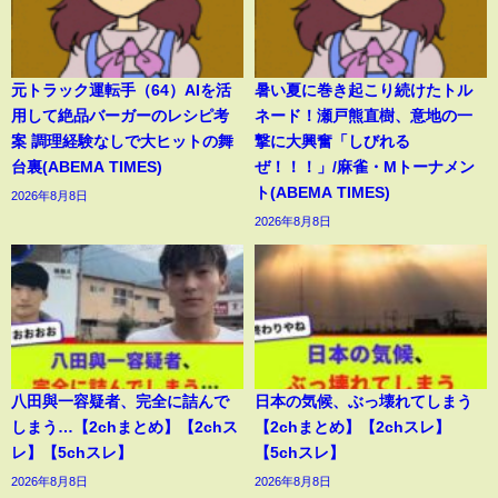
元トラック運転手（64）AIを活
暑い夏に巻き起こり続けたトル
用して絶品バーガーのレシピ考
ネード！瀬戸熊直樹、意地の一
案 調理経験なしで大ヒットの舞
撃に大興奮「しびれる
台裏(ABEMA TIMES)
ぜ！！！」/麻雀・Mトーナメン
ト(ABEMA TIMES)
2026年8月8日
2026年8月8日
八田與一容疑者、完全に詰んで
日本の気候、ぶっ壊れてしまう
しまう…【2chまとめ】【2chス
【2chまとめ】【2chスレ】
レ】【5chスレ】
【5chスレ】
2026年8月8日
2026年8月8日