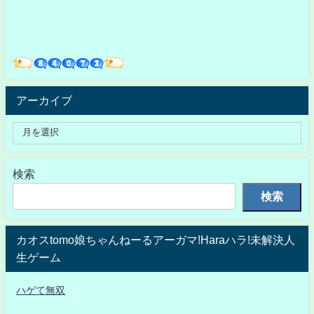
アーカイブ
検索
検索
カオスtomo娘ちゃんねーるアーガマ!Haraハラ!未解決人
生ゲーム
ハゲて無双