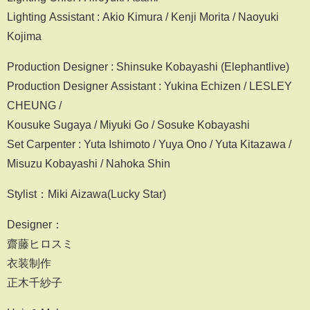
Lighting Assistant : Akio Kimura / Kenji Morita / Naoyuki
Kojima
Production Designer : Shinsuke Kobayashi (Elephantlive)
Production Designer Assistant : Yukina Echizen / LESLEY
CHEUNG /
Kousuke Sugaya / Miyuki Go / Sosuke Kobayashi
Set Carpenter : Yuta Ishimoto / Yuya Ono / Yuta Kitazawa /
Misuzu Kobayashi / Nahoka Shin
Stylist：Miki Aizawa(Lucky Star)
Designer：
齋藤ヒロスミ
衣装制作
正木千紗子