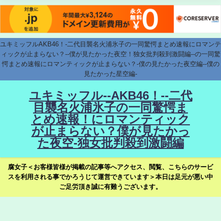
ユキミッフルAKB46！-二代目襲名火浦氷子の一同驚愕まとめ速報にロマンテ
ィックが止まらない？--僕が見たかった夜空！独女批判殺到激闘編--の一同驚
愕まとめ速報にロマンティックが止まらない？-僕の見たかった夜空編--僕の
見たかった星空編-
ユキミッフル--AKB46！--二代
目襲名火浦氷子の一同驚愕ま
とめ速報！にロマンティック
が止まらない？僕が見たかっ
た夜空-独女批判殺到激闘編
腐女子＜お客様皆様が掲載の記事等へアクセス、閲覧、こちらのサービ
スを利用される事でかろうじて運営できています＞本日は足元が悪い中
ご足労頂き誠に有難うございます。