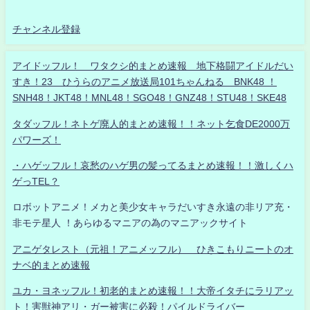
チャンネル登録
アイドッフル！ ワタクシ的まとめ速報 地下格闘アイドルだい
すき！23 ひうらのアニメ放送局101ちゃんねる BNK48 ！
SNH48！JKT48！MNL48！SGO48！GNZ48！STU48！SKE48
タダッフル！ネトゲ廃人的まとめ速報！！ネット乞食DE2000万
パワーズ！
・ハゲッフル！哀愁のハゲ男の髪ってるまとめ速報！！激しくハ
ゲっTEL？
ロボットアニメ！メカと美少女キャラだいすき永遠の非リア充・
非モテ星人 ！あらゆるマニアの為のマニアックサイト
アニゲタレスト（元祖！アニメッフル） ひきこもりニートのオ
ナベ的まとめ速報
ユカ・ヨネッフル！初老的まとめ速報！！大帝イタチにラリアッ
ト！害獣神アリ・ガー被害に必殺！パイルドライバー