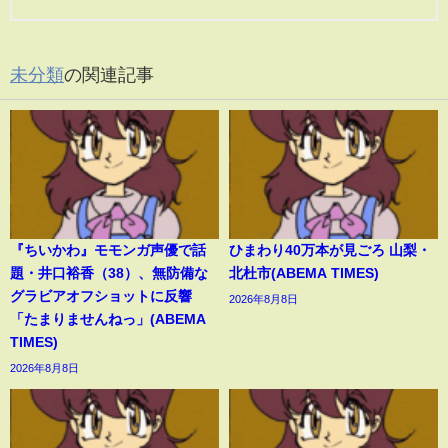
未分類
の関連記事
『ちいかわ』モモンガ声優で話
ひまわり40万本が見ごろ 山梨・
題・井口裕香（38）、無防備な
北杜市(ABEMA TIMES)
グラビアオフショットに反響
2026年8月8日
「たまりませんねっ」(ABEMA
TIMES)
2026年8月8日