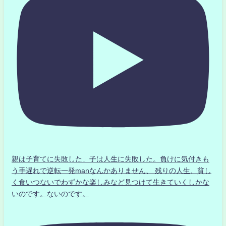
親は子育てに失敗した」子は人生に失敗した。負けに気付きも
う手遅れで逆転一発manなんかありません、 残りの人生、貧し
く食いつないでわずかな楽しみなど見つけて生きていくしかな
いのです。ないのです。