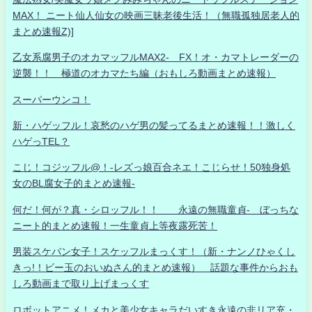
MAX！ ニート仙人仙女の映画三昧老後生活！（無職孤独居老人的
まとめ速報Z)]
乙女系腐男子のオカマッフルMAX2- FX！オ・カマトレーダーの
逆襲！！ 極道のオカマたち編（おもしろ動画まとめ速報）
スーパーウンコ！
新・ハゲッフル！哀愁のハゲ男の髪ってるまとめ速報！！激しく
ハゲっTEL？
こじ！コジッフル@！-レズっ娘百合ネエ！こじらせ！50独身処
女のBL腐女子的まとめ速報-
何だ！何が？真・シロッフル！！ 永遠の無職童貞- ぼっちな
ニート的まとめ速報！一生童貞上等夜露死苦！
男装スケバン女子！スケッフルまっくす！（新・ナンノひゃくし
きっ!！ビー玉のおいぬさん的まとめ速報） 話題な事件からおも
しろ動画まで取り上げまっくす
ロボットアニメ！メカと美少女キャラだいすき永遠の非リア充・