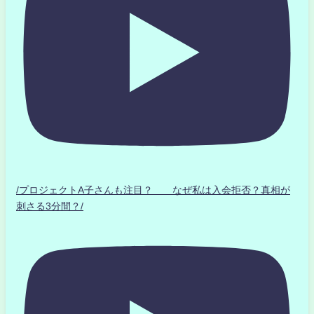
/プロジェクトA子さんも注目？ なぜ私は入会拒否？真相が
刺さる3分間？/