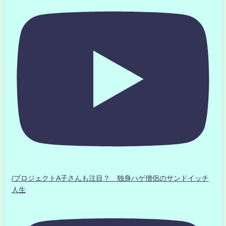
/プロジェクトA子さんも注目？ 独身ハゲ僧侶のサンドイッチ
人生