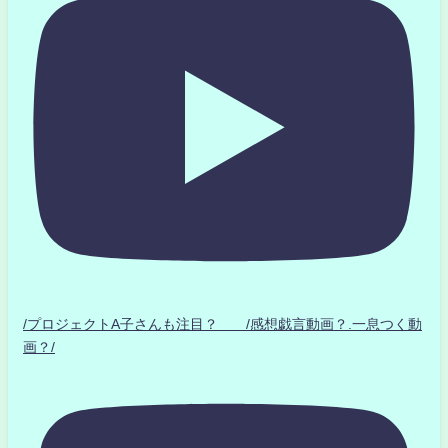
/プロジェクトA子さんも注目？ /感想戯言動画？.一息つく動
画？/