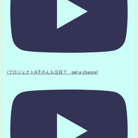
/プロジェクトA子さんも注目？ get a chance!