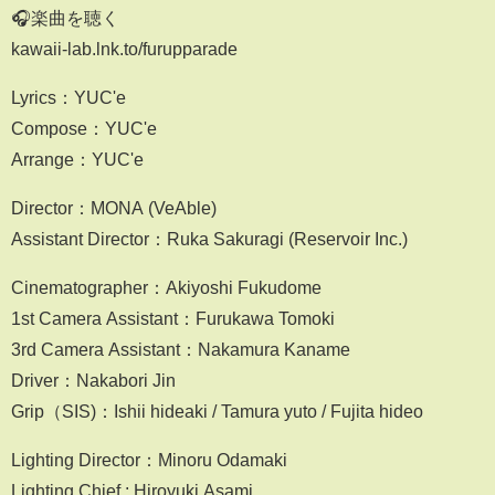
🎧楽曲を聴く
kawaii-lab.lnk.to/furupparade
Lyrics：YUC'e
Compose：YUC'e
Arrange：YUC'e
Director：MONA (VeAble)
Assistant Director：Ruka Sakuragi (Reservoir Inc.)
Cinematographer：Akiyoshi Fukudome
1st Camera Assistant：Furukawa Tomoki
3rd Camera Assistant：Nakamura Kaname
Driver：Nakabori Jin
Grip（SIS)：Ishii hideaki / Tamura yuto / Fujita hideo
Lighting Director：Minoru Odamaki
Lighting Chief : Hiroyuki Asami