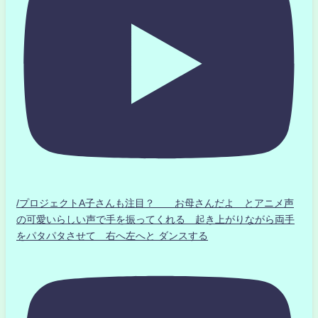
/プロジェクトA子さんも注目？ お母さんだよ とアニメ声
の可愛いらしい声で手を振ってくれる 起き上がりながら両手
をパタパタさせて 右へ左へと ダンスする