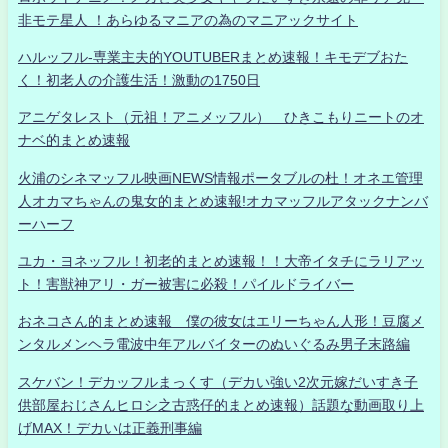
非モテ星人 ！あらゆるマニアの為のマニアックサイト
ハルッフル-専業主夫的YOUTUBERまとめ速報！キモデブおた
く！初老人の介護生活！激動の1750日
アニゲタレスト（元祖！アニメッフル） ひきこもりニートのオ
ナベ的まとめ速報
火浦のシネマッフル映画NEWS情報ポータブルの杜！オネエ管理
人オカマちゃんの鬼女的まとめ速報!オカマッフルアタックナンバ
ーハーフ
ユカ・ヨネッフル！初老的まとめ速報！！大帝イタチにラリアッ
ト！害獣神アリ・ガー被害に必殺！パイルドライバー
おネコさん的まとめ速報 僕の彼女はエリーちゃん人形！豆腐メ
ンタルメンヘラ電波中年アルバイターのぬいぐるみ男子末路編
スケバン！デカッフルまっくす（デカい強い2次元嫁だいすき子
供部屋おじさんヒロシ之古惑仔的まとめ速報）話題な動画取り上
げMAX！デカいは正義刑事編