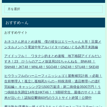
おすすめ～ん
おすすめサイト
おネコさん的まとめ速報 僕の彼女はエリーちゃん人形！豆腐メ
ンタルメンヘラ電波中年アルバイターのぬいぐるみ男子末路編
アイドッフル！ ワタクシ的まとめ速報 地下格闘アイドルだい
すき！23 ひうらのアニメ放送局101ちゃんねる BNK48 ！
SNH48！JKT48！MNL48！SGO48！GNZ48！STU48！SKE48
ヒウラッフルのハーニーフィニッシュゴミ屋敷補完計画 ＜必殺！
生前整理人！孤立し孤独死からの～特殊清掃・遺品整理への道F
完結編＞ キャッシング計1500万返済：厨二病借金3500万円！う
つ病統合失調症14年生HKT46！！9期研究生、最後のサイト！全
米が泣いた！認知症鬱病60代のラストサイト絶賛！公開中
魔法熟女/美魔女ッ娘メグみみちゃんのニートッフルステーション