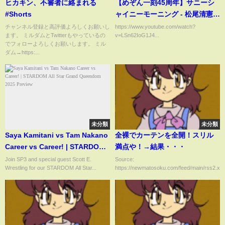
ヒカキン、不審者に絡まれる
【めぞん一刻45周年】サニーシ
#Shorts
ャイニーモーニング - 松尾清憲
MV / Sunny Shiny Morning -
チャンネル登録と高評価よろしくお願いし
https://www.youtube.com/watch?
ます。 ミルダムとTwitterもやっているの
v=LSn62IoG1J4...
KIYONORI MATSUO / "MAIZON
でフォローよろしくお願いします。 ミル
IKKOKU" 45TH
ダム→https:...
未分類
未分類
Saya Kamitani vs Tam Nakano
全裸でカーテンを全開！スリル
Career vs Career! | STARDOM
満点や！→結果・・・
All Star Grand Queendom
Join SP3 and special guest Scott E.
Source:
Wrestling for our STARDOM All Star...
https://newmatosoku.com/feed/main/rss2.xml.
2025 Preview