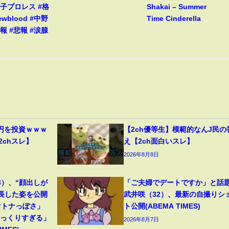
女子プロレス #格
Shakai – Summer
ewblood #中野
Time Cinderella
報 #悲報 #涙腺
円を投資ｗｗｗ
【2ch優等生】模範的なんJ民の
2chスレ】
え【2ch面白いスレ】
2026年8月8日
8）、“顔出しが
「ご夫婦でデートですか」と話
成長した姿を公開
武井咲（32）、最新の自撮りシ
オトナっぽさ」
ト公開(ABEMA TIMES)
そっくりすぎる」
2026年8月7日