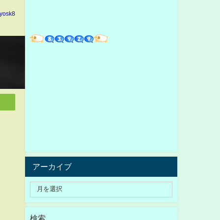
yosk8
アーカイブ
検索