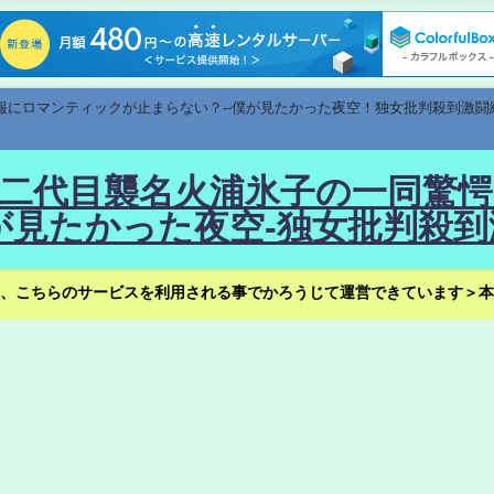
速報にロマンティックが止まらない？--僕が見たかった夜空！独女批判殺到激闘
！--二代目襲名火浦氷子の一同
見たかった夜空-独女批判殺到
、こちらのサービスを利用される事でかろうじて運営できています＞本