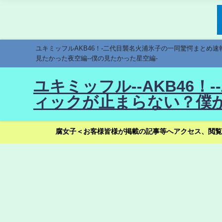
ユキミッフルAKB46！-二代目襲名火浦氷子の一同驚愕まとめ
見たかった夜空編--僕の見たかった星空編-
ユキミッフル--AKB46
ィックが止まらない？僕が
腐女子＜お客様皆様が掲載の記事等へアクセス、閲覧