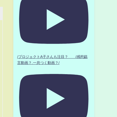
/プロジェクトA子さんも注目？ /感想戯
言動画？.一息つく動画？/