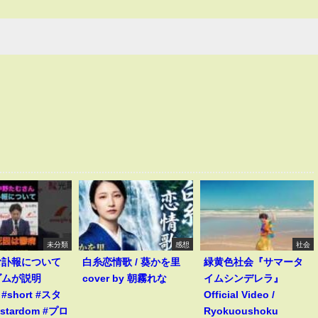
未分類
感想
社会
む訃報について
白糸恋情歌 / 葵かを里
緑黄色社会『サマータ
ダムが説明
cover by 朝霧れな
イムシンデレラ』
s #short #スタ
Official Video /
stardom #プロ
Ryokuoushoku