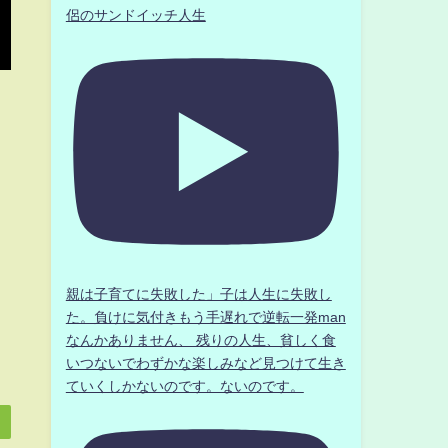
侶のサンドイッチ人生
親は子育てに失敗した」子は人生に失敗し
た。負けに気付きもう手遅れで逆転一発man
なんかありません、 残りの人生、貧しく食
いつないでわずかな楽しみなど見つけて生き
ていくしかないのです。ないのです。