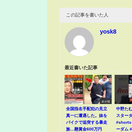
この記事を書いた人
yosk8
最近書いた記事
未分類
全国指名手配犯の見立
中野た
真一に遭遇した。妹を
スター
バイクで追突する暴走
#short
族…懸賞金600万円
ーダム #