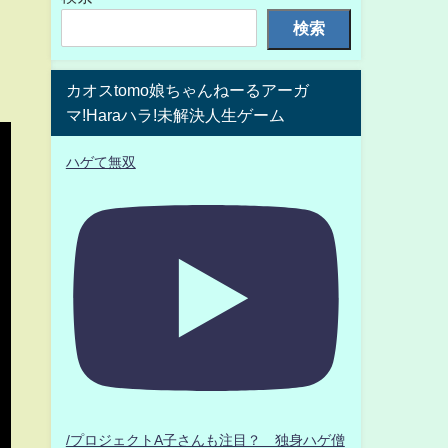
検索
カオスtomo娘ちゃんねーるアーガ
マ!Haraハラ!未解決人生ゲーム
ハゲて無双
/プロジェクトA子さんも注目？ 独身ハゲ僧