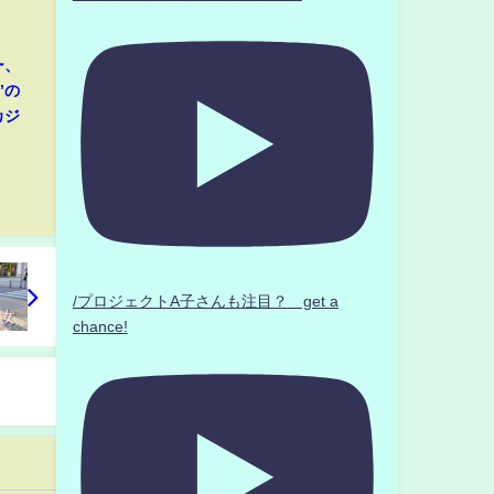
ー、
”の
カジ
/プロジェクトA子さんも注目？ get a
chance!