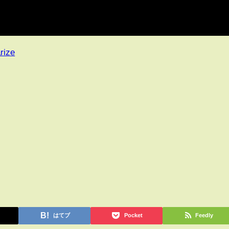
rize
はてブ
Pocket
Feedly