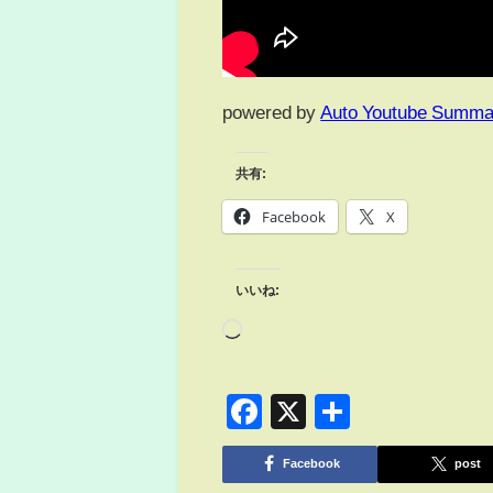
powered by
Auto Youtube Summa
共有:
Facebook
X
いいね:
Facebook
X
共
有
Facebook
post