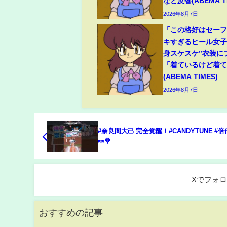
など反響(ABEMA TI
2026年8月7日
「この格好はセー
キすぎるヒール女子
身スケスケ”衣装に
「着ているけど着
(ABEMA TIMES)
2026年8月7日
#奈良間大己 完全覚醒！#CANDYTUNE #倍倍
🍬🍭
Xでフォ
おすすめの記事