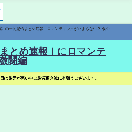
編--の一同驚愕まとめ速報にロマンティックが止まらない？-僕の
驚愕まとめ速報！にロマンテ
激闘編
日は足元が悪い中ご足労頂き誠に有難うございます。