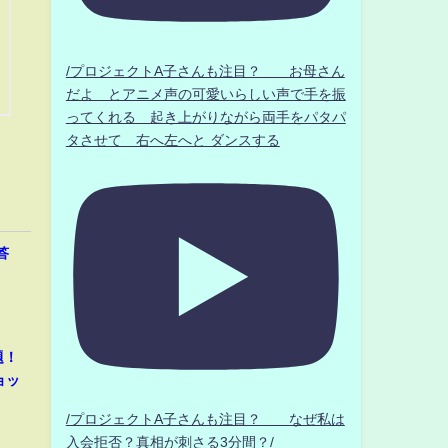
/プロジェクトA子さんも注目？ お母さん
だよ とアニメ声の可愛いらしい声で手を振
ってくれる 起き上がりながら両手をパタパ
タさせて 右へ左へと ダンスする
答
題！
ョッ
/プロジェクトA子さんも注目？ なぜ私は
入会拒否？真相が刺さる3分間？/