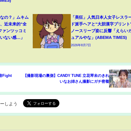
MES)
フなの？」ムキム
「美狂」人気日本人女子レスラ
、近未来的“全
ド派手ヘアと“大胆漢字プリント
ファンツッコミ
ノースリーブ姿に反響「えらい
ていない感…」
ュアルやな」(ABEMA TIMES)
2026年8月7日
Fight
【撮影現場の裏側】CANDY TUNE 立花琴未のきれ
いなお姉さん撮影にガチ密着
ローしよう