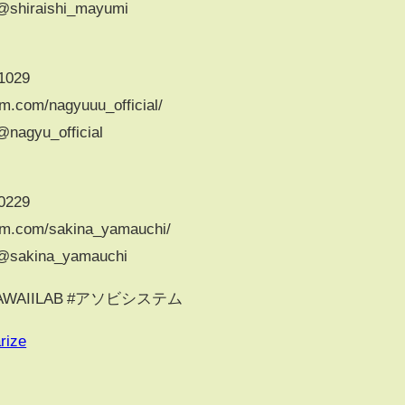
/@shiraishi_mayumi
s1029
m.com/nagyuuu_official/
@nagyu_official
s0229
am.com/sakina_yamauchi/
/@sakina_yamauchi
KAWAIILAB #アソビシステム
rize