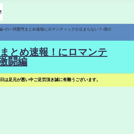
編--の一同驚愕まとめ速報にロマンティックが止まらない？-僕の
驚愕まとめ速報！にロマンテ
激闘編
日は足元が悪い中ご足労頂き誠に有難うございます。