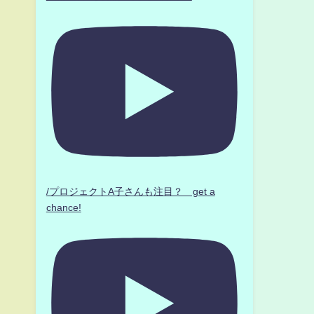
/プロジェクトA子さんも注目？ get a
chance!