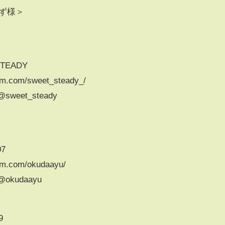
ず様＞
_STEADY
am.com/sweet_steady_/
/@sweet_steady
07
am.com/okudaayu/
/@okudaayu
9