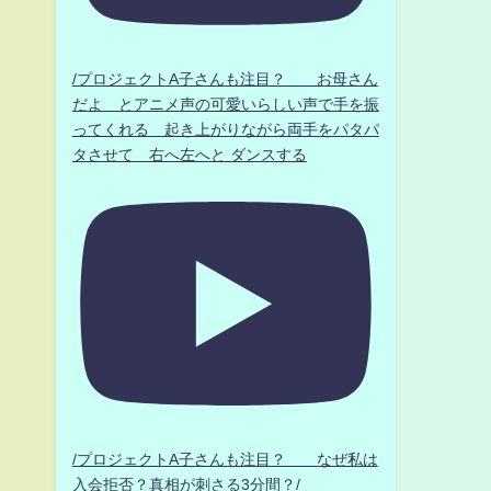
/プロジェクトA子さんも注目？ お母さん
だよ とアニメ声の可愛いらしい声で手を振
ってくれる 起き上がりながら両手をパタパ
タさせて 右へ左へと ダンスする
/プロジェクトA子さんも注目？ なぜ私は
入会拒否？真相が刺さる3分間？/