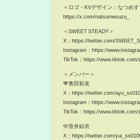
＜ロゴ・KVデザイン：なつめす
https://x.com/natsumesuzu_
＜SWEET STEADY＞
X：https://twitter.com/SWEET
Instagram：https://www.instagr
TikTok：https://www.tiktok.com
＜メンバー＞
💙奥田彩友
X：https://twitter.com/ayu_ss01
Instagram：https://www.instagr
TikTok：https://www.tiktok.com
🩵音井結衣
X：https://twitter.com/yui_ss010