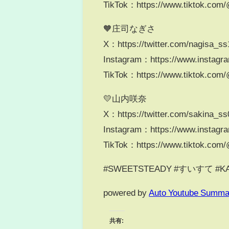
TikTok：https://www.tiktok.com
🧡庄司なぎさ
X：https://twitter.com/nagisa_s
Instagram：https://www.instagra
TikTok：https://www.tiktok.com/
💛山内咲奈
X：https://twitter.com/sakina_s
Instagram：https://www.instagr
TikTok：https://www.tiktok.com
#SWEETSTEADY #すいすて #
powered by
Auto Youtube Summa
共有: