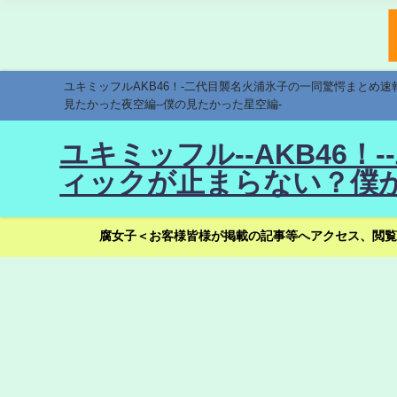
ユキミッフルAKB46！-二代目襲名火浦氷子の一同驚愕まとめ
見たかった夜空編--僕の見たかった星空編-
ユキミッフル--AKB46
ィックが止まらない？僕が
腐女子＜お客様皆様が掲載の記事等へアクセス、閲覧