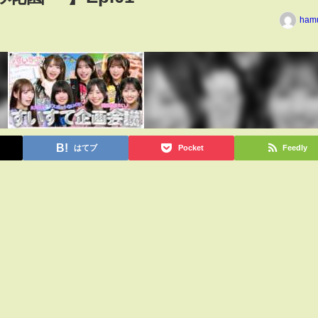
ham
はてブ
Pocket
Feedly