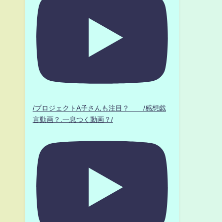
/プロジェクトA子さんも注目？ /感想戯
言動画？.一息つく動画？/