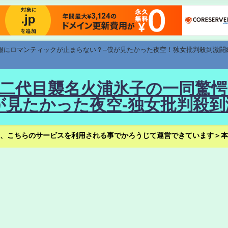
速報にロマンティックが止まらない？--僕が見たかった夜空！独女批判殺到激闘
！--二代目襲名火浦氷子の一同
見たかった夜空-独女批判殺到
、こちらのサービスを利用される事でかろうじて運営できています＞本