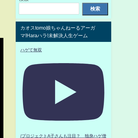
検索
カオスtomo娘ちゃんねーるアーガ
マ!Haraハラ!未解決人生ゲーム
ハゲて無双
/プロジェクトA子さんも注目？ 独身ハゲ僧