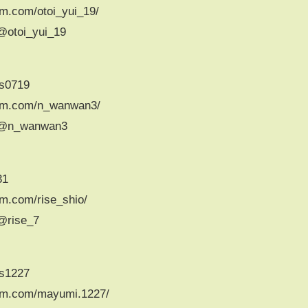
m.com/otoi_yui_19/
@otoi_yui_19
ss0719
ram.com/n_wanwan3/
m/@n_wanwan3
31
m.com/rise_shio/
@rise_7
ss1227
am.com/mayumi.1227/