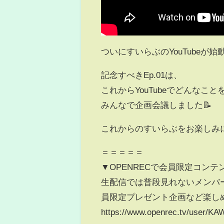
ついにすいらぶのYouTubeが始動
記念すべきEp.01は、
これからYouTubeでどんなこ
みんなで企画会議しました📝
これからのすいらぶをお楽しみ
＝＝＝＝＝
▼OPENRECで会員限定コン
生配信では普段見れないメンバー
員限定プレゼント企画など楽し
https://www.openrec.tv/user/KA