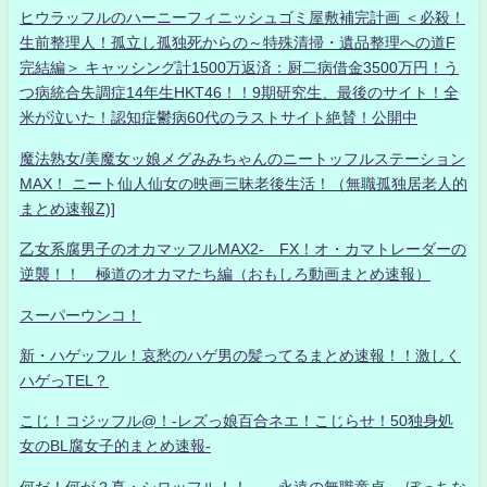
ヒウラッフルのハーニーフィニッシュゴミ屋敷補完計画 ＜必殺！
生前整理人！孤立し孤独死からの～特殊清掃・遺品整理への道F
完結編＞ キャッシング計1500万返済：厨二病借金3500万円！う
つ病統合失調症14年生HKT46！！9期研究生、最後のサイト！全
米が泣いた！認知症鬱病60代のラストサイト絶賛！公開中
魔法熟女/美魔女ッ娘メグみみちゃんのニートッフルステーション
MAX！ ニート仙人仙女の映画三昧老後生活！（無職孤独居老人的
まとめ速報Z)]
乙女系腐男子のオカマッフルMAX2- FX！オ・カマトレーダーの
逆襲！！ 極道のオカマたち編（おもしろ動画まとめ速報）
スーパーウンコ！
新・ハゲッフル！哀愁のハゲ男の髪ってるまとめ速報！！激しく
ハゲっTEL？
こじ！コジッフル@！-レズっ娘百合ネエ！こじらせ！50独身処
女のBL腐女子的まとめ速報-
何だ！何が？真・シロッフル！！ 永遠の無職童貞- ぼっちな