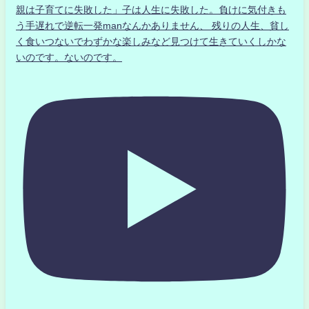
親は子育てに失敗した」子は人生に失敗した。負けに気付きも
う手遅れで逆転一発manなんかありません、 残りの人生、貧し
く食いつないでわずかな楽しみなど見つけて生きていくしかな
いのです。ないのです。