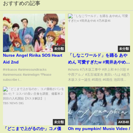
おすすめの記事
未分類
未分類
Nurse Angel Ririka SOS Heart
「しなこワールド」を踊る あや
Aid 2nd
めん 可愛すぎたw #筒井あやめ #
乃木坂46
#ririkasos #animesoundtracks
#shorts #乃木坂工事中 #井上和 #小川彩 #
#animemusic #animebgm *Please
中西アルノ #五百城茉央 奥田いろは #超乃
subscribe t...
木坂スター誕生 #5期生 #6期生 池田瑛...
未分類
AKB48
「どこまで上がるのか」コメ価
Oh my pumpkin! Music Video /