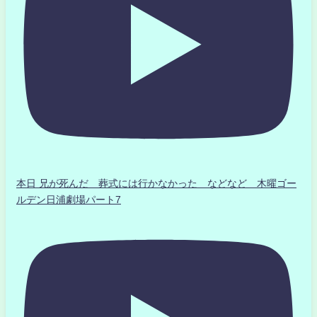
本日 兄が死んだ 葬式には行かなかった などなど 木曜ゴー
ルデン日浦劇場パート7