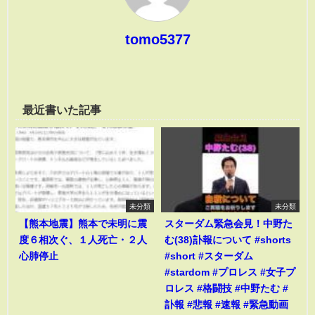
tomo5377
最近書いた記事
未分類
未分類
【熊本地震】熊本で未明に震
スターダム緊急会見！中野た
度６相次ぐ、１人死亡・２人
む(38)訃報について #shorts
心肺停止
#short #スターダム
#stardom #プロレス #女子プ
ロレス #格闘技 #中野たむ #
訃報 #悲報 #速報 #緊急動画