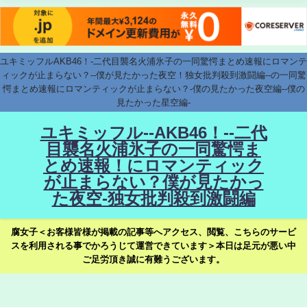
ユキミッフルAKB46！-二代目襲名火浦氷子の一同驚愕まとめ速報にロマンテ
ィックが止まらない？--僕が見たかった夜空！独女批判殺到激闘編--の一同驚
愕まとめ速報にロマンティックが止まらない？-僕の見たかった夜空編--僕の
見たかった星空編-
ユキミッフル--AKB46！--二代
目襲名火浦氷子の一同驚愕ま
とめ速報！にロマンティック
が止まらない？僕が見たかっ
た夜空-独女批判殺到激闘編
腐女子＜お客様皆様が掲載の記事等へアクセス、閲覧、こちらのサービ
スを利用される事でかろうじて運営できています＞本日は足元が悪い中
ご足労頂き誠に有難うございます。