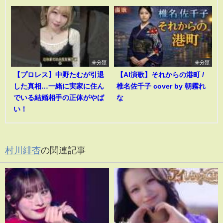
未分類
未分類
【プロレス】中野たむが引退
【AI演歌】それからの港町 /
した真相…一緒に実家に住ん
椎名佐千子 cover by 朝霧れ
でいる結婚相手の正体がやば
な
い！
村川緋杏
の関連記事