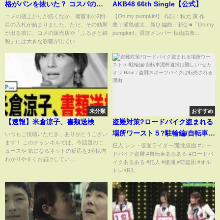
格がパンを抜いた？ コスパの良
AKB48 66th Single【公式】
い主食を調査、備蓄米 2回目の入
コメの値上がりが続くなか、備蓄米の2回
【Oh my pumpkin!】 作詞：秋元 康 作
目の入札が始まりました。ただ、その効果
曲：浦島健太、新Q 編曲：新Q ■『Oh my
札開始【Nスタ解説】｜
が出る前に、コメの販売店や「ふるさと納
pumpkin!』選抜メンバー 秋山由奈...
TBS NEWS DIG
税」には大きな影響が出てい...
未分類
おすすめ
【速報】米倉涼子、書類送検
盗難対策?ロードバイク盗まれる
場所ワースト５?駐輪編/自転車泥
いつもご視聴いただき、ありがとうござい
ます！ このチャンネルでは、今話題のニ
棒逮捕は難しい?セカオワ Habit
狂人 シン・仮面ライダー/荒北仮面 #ロー
ュースや 気になるネットの反応を3分以内
ドバイク盗難 #自転車あるある #ロードバ
/ 盗難スポーツバイクは転売され
わかりやすくお届けしてい...
イクあるある #犯人 #逮捕 #窃盗団 #オル
る理由
トレXR3...