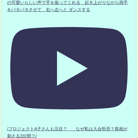
の可愛いらしい声で手を振ってくれる 起き上がりながら両手
をパタパタさせて 右へ左へと ダンスする
/プロジェクトA子さんも注目？ なぜ私は入会拒否？真相が
刺さる3分間？/