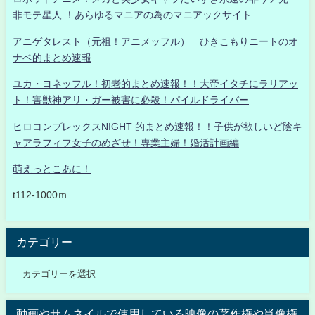
非モテ星人 ！あらゆるマニアの為のマニアックサイト
アニゲタレスト（元祖！アニメッフル） ひきこもりニートのオ
ナベ的まとめ速報
ユカ・ヨネッフル！初老的まとめ速報！！大帝イタチにラリアッ
ト！害獣神アリ・ガー被害に必殺！パイルドライバー
ヒロコンプレックスNIGHT 的まとめ速報！！子供が欲しいど陰キ
ャアラフィフ女子のめざせ！専業主婦！婚活計画編
萌えっとこあに！
t112-1000ｍ
カテゴリー
動画やサムネイルで使用している映像の著作権や肖像権