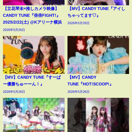
【立花琴未×推しカメラ映像】
【MV】CANDY TUNE『アイし
CANDY TUNE『倍倍FIGHT!』
ちゃってます♡』
2025/2/22(土) @Kアリーナ横浜
2026年5月26日
2026年5月26日
【MV】CANDY TUNE『すーぱ
【MV】CANDY
ー優勝ちゅーーん！』
TUNE『HOT!SCOOP!』
2026年5月26日
2026年5月26日