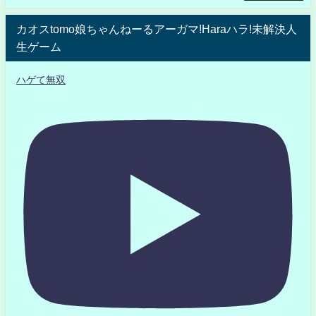
カオスtomo娘ちゃんねーるアーガマ!Haraハラ!未解決人
生ゲーム
ハゲて無双