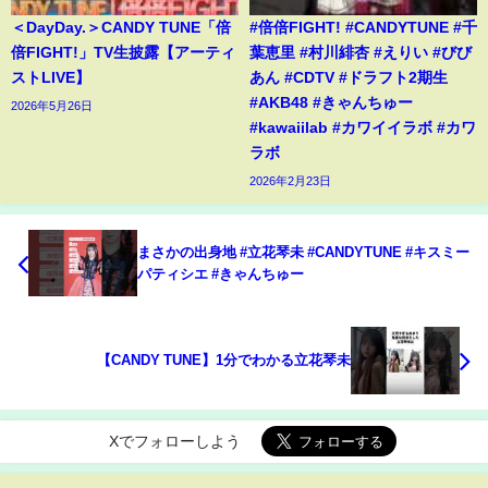
＜DayDay.＞CANDY TUNE「倍
#倍倍FIGHT! #CANDYTUNE #千
倍FIGHT!」TV生披露【アーティ
葉恵里 #村川緋杏 #えりい #びび
ストLIVE】
あん #CDTV #ドラフト2期生
#AKB48 #きゃんちゅー
2026年5月26日
#kawaiilab #カワイイラボ #カワ
ラボ
2026年2月23日
まさかの出身地 #立花琴未 #CANDYTUNE #キスミー
パティシエ #きゃんちゅー
【CANDY TUNE】1分でわかる立花琴未
Xでフォローしよう