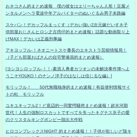
おネコさん的まとめ速報 僕の彼女はエリーちゃん人形！豆腐メ
ンタルメンヘラ電波中年アルバイターのぬいぐるみ男子末路編
スケバン！デカッフルまっくす（デカい強い2次元嫁だいすき子
供部屋おじさんヒロシ之古惑仔的まとめ速報）話題な動画取り上
げMAX！デカいは正義刑事編
アキヨッフル-！ネオニートスケ番長のエキストラ芸能情報局！
（子ども部屋おばさんの自宅警備員的まとめ速報）
[ヨシヨシロッフル-！！-素浪人勇者カツオンの未解決事件簿へよ
うこそYOUKO！のナンノ洋子のはなしは信じるな編）]
モリッフル！ 50代無職独身的まとめ速報！有益便利情報サイ
トの杜 モリッフル
ユキユキッフル2！ど底辺的一同驚愕騒然まとめ速報！超氷河期
世代！人生の強制ロスカットですべてを失ったキグナス氷子の愛
のクリスタルキングボンビー脱出大作戦
ヒロコンプレックスNIGHT 的まとめ速報！！子供が欲しいど陰キ