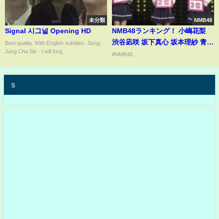
未分類
NMB48
Signal 시그널 Opening HD
NMB48ランキング！ 小嶋花梨
渋谷凪咲 坂下真心 坂本理紗 青原
Best quality. With English subtitles. Song:
Jung Cha Sik - I will forg...
優花 二瓶愛美 ダブルヒガシ
#NMB48...
s