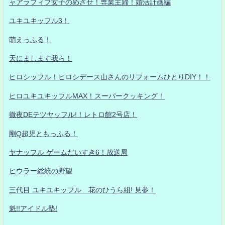
ャアラフィフ女子のめざせ！専業主婦！婚活計画編
ユキユキッフル3！
萌えっふる！
天にまします我ら！
ヒロシッフル！ヒロシデース山さんのリフォームひとりDIY！！
ヒロユキユキッフルMAX！スーパークッキング！
徹夜DEテツヤッフル!！レトロ館2号店！
剛Q超児ともっふる！
ヤナッフル ゲームだいすき6！放送局
ヒウラー総統の野望
三代目 ユキユキッフル 花のひうら組! 見参！
魁!!アイドル塾!