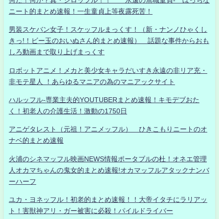
ニート的まとめ速報！一生童貞上等夜露死苦！
男装スケバン女子！スケッフルまっくす！（新・ナンノひゃくし
きっ!！ビー玉のおいぬさん的まとめ速報） 話題な事件からおも
しろ動画まで取り上げまっくす
ロボットアニメ！メカと美少女キャラだいすき永遠の非リア充・
非モテ星人 ！あらゆるマニアの為のマニアックサイト
ハルッフル-専業主夫的YOUTUBERまとめ速報！キモデブおた
く！初老人の介護生活！激動の1750日
アニゲタレスト（元祖！アニメッフル） ひきこもりニートのオ
ナベ的まとめ速報
火浦のシネマッフル映画NEWS情報ポータブルの杜！オネエ管理
人オカマちゃんの鬼女的まとめ速報!オカマッフルアタックナンバ
ーハーフ
ユカ・ヨネッフル！初老的まとめ速報！！大帝イタチにラリアッ
ト！害獣神アリ・ガー被害に必殺！パイルドライバー