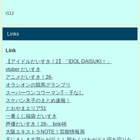
t112
Links
Link
【アイドルだいすき！2】「IDOL DAISUKI！」
vtuber だいすき
アニメだいすき！26-
オラシオンの競馬グランプリ
スーパーウンコウーマンT・子なし
スケバン氷子のまとめ速報！
とおやまエリア51
一番くじ福袋 だいすき
声優だいすき！26- bnk46
大阪エキストラNOTE！芸能情報局
天にまします我らが父よ！ 願わくはわがドル円を守りた