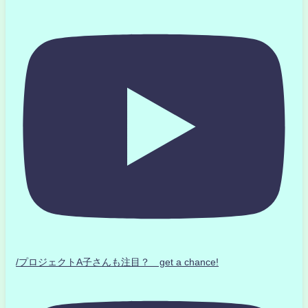
/プロジェクトA子さんも注目？ get a chance!