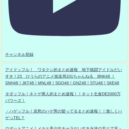
チャンネル登録
アイドッフル！ ワタクシ的まとめ速報 地下格闘アイドルだい
すき！23 ひうらのアニメ放送局101ちゃんねる BNK48 ！
SNH48！JKT48！MNL48！SGO48！GNZ48！STU48！SKE48
タダッフル！ネトゲ廃人的まとめ速報！！ネット乞食DE2000万
パワーズ！
・ハゲッフル！哀愁のハゲ男の髪ってるまとめ速報！！激しくハ
ゲっTEL？
ロボットアニメ！メカと美少女キャラだいすき永遠の非リア充・