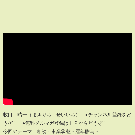
牧口 晴一（まきぐち せいいち） ●チャンネル登録をど
うぞ！ ●無料メルマガ登録はＨＰからどうぞ！
今回のテーマ 相続・事業承継・暦年贈与・