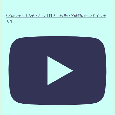
/プロジェクトA子さんも注目？ 独身ハゲ僧侶のサンドイッチ
人生