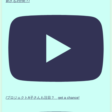
刺さる3分間？/
/プロジェクトA子さんも注目？ get a chance!