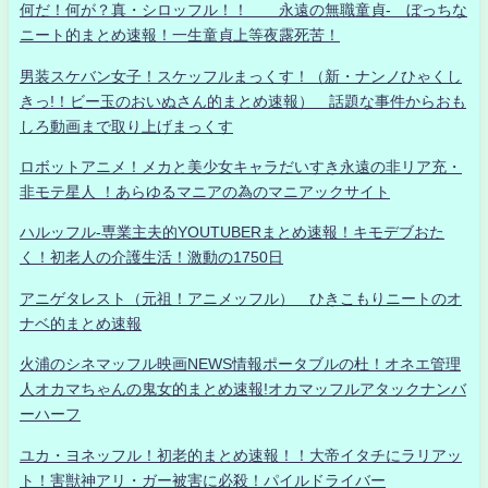
何だ！何が？真・シロッフル！！ 永遠の無職童貞- ぼっちな
ニート的まとめ速報！一生童貞上等夜露死苦！
男装スケバン女子！スケッフルまっくす！（新・ナンノひゃくし
きっ!！ビー玉のおいぬさん的まとめ速報） 話題な事件からおも
しろ動画まで取り上げまっくす
ロボットアニメ！メカと美少女キャラだいすき永遠の非リア充・
非モテ星人 ！あらゆるマニアの為のマニアックサイト
ハルッフル-専業主夫的YOUTUBERまとめ速報！キモデブおた
く！初老人の介護生活！激動の1750日
アニゲタレスト（元祖！アニメッフル） ひきこもりニートのオ
ナベ的まとめ速報
火浦のシネマッフル映画NEWS情報ポータブルの杜！オネエ管理
人オカマちゃんの鬼女的まとめ速報!オカマッフルアタックナンバ
ーハーフ
ユカ・ヨネッフル！初老的まとめ速報！！大帝イタチにラリアッ
ト！害獣神アリ・ガー被害に必殺！パイルドライバー