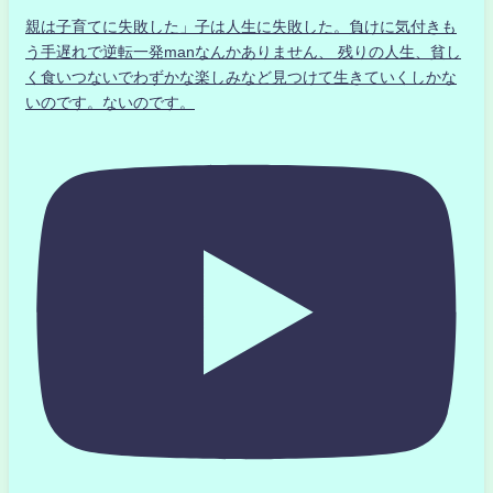
親は子育てに失敗した」子は人生に失敗した。負けに気付きも
う手遅れで逆転一発manなんかありません、 残りの人生、貧し
く食いつないでわずかな楽しみなど見つけて生きていくしかな
いのです。ないのです。