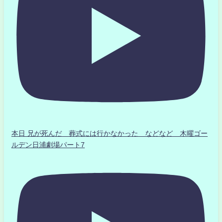
本日 兄が死んだ 葬式には行かなかった などなど 木曜ゴー
ルデン日浦劇場パート7