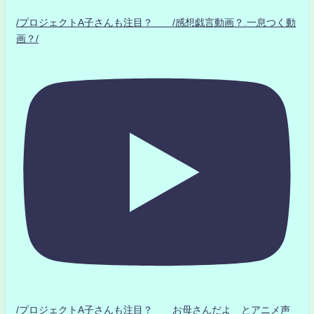
/プロジェクトA子さんも注目？ /感想戯言動画？.一息つく動
画？/
/プロジェクトA子さんも注目？ お母さんだよ とアニメ声