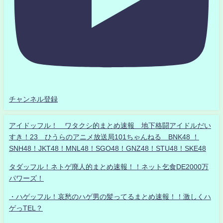
チャンネル登録
アイドッフル！ ワタクシ的まとめ速報 地下格闘アイドルだい
すき！23 ひうらのアニメ放送局101ちゃんねる BNK48 ！
SNH48！JKT48！MNL48！SGO48！GNZ48！STU48！SKE48
タダッフル！ネトゲ廃人的まとめ速報！！ネット乞食DE2000万
パワーズ！
・ハゲッフル！哀愁のハゲ男の髪ってるまとめ速報！！激しくハ
ゲっTEL？