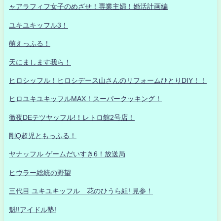
ャアラフィフ女子のめざせ！専業主婦！婚活計画編
ユキユキッフル3！
萌えっふる！
天にまします我ら！
ヒロシッフル！ヒロシデース山さんのリフォームひとりDIY！！
ヒロユキユキッフルMAX！スーパークッキング！
徹夜DEテツヤッフル!！レトロ館2号店！
剛Q超児ともっふる！
ヤナッフル ゲームだいすき6！放送局
ヒウラー総統の野望
三代目 ユキユキッフル 花のひうら組! 見参！
魁!!アイドル塾!