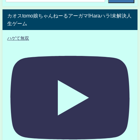
カオスtomo娘ちゃんねーるアーガマ!Haraハラ!未解決人
生ゲーム
ハゲて無双