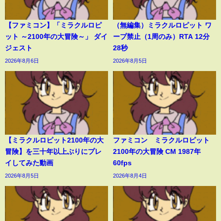
【ファミコン】「ミラクルロピ
（無編集）ミラクルロピット ワ
ット ～2100年の大冒険～」 ダイ
ープ禁止（1周のみ）RTA 12分
ジェスト
28秒
2026年8月6日
2026年8月5日
【ミラクルロピット2100年の大
ファミコン ミラクルロピット
冒険】を三十年以上ぶりにプレ
2100年の大冒険 CM 1987年
イしてみた動画
60fps
2026年8月5日
2026年8月4日