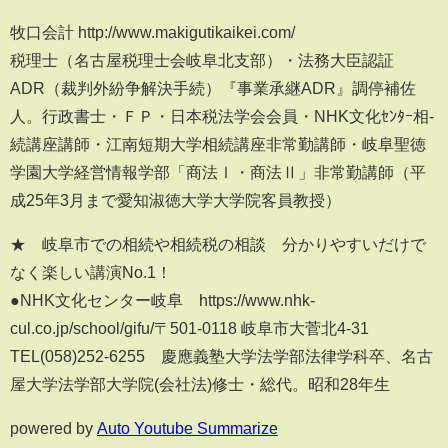
牧口会計 http://www.makigutikaikei.com/
税理士（名古屋税理士会岐阜北支部）・法務大臣認証
ADR（裁判外紛争解決手続）『事­業承継ADR』調停補佐
人。行政書士・ＦＰ・日本税法学会会員・NHK文化ｾﾝﾀｰ相­
続講座講師・江南短期大学相続講座非常勤講師・岐阜聖徳
学園大学経営情報学部「商法Ⅰ­・商法Ⅱ」非常勤講師（平
成25年3月まで愛知淑徳大学大学院客員教授）
★ 岐阜市での相続や相続税の相談 分かりやすいだけで
なく楽しい講演No.1！
●NHK文化センター岐阜 https://www.nhk-
cul.co.jp/school/gifu/〒501-0118 岐阜市大菅北4-31
TEL(058)252-6255 慶應義塾大学法学部法律学科卒、名古
屋大学法学部大学院(会社法)修士・総代。昭和2­8年生
powered by
Auto Youtube Summarize