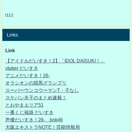
t112
Links
Link
【アイドルだいすき！2】「IDOL DAISUKI！」
vtuber だいすき
アニメだいすき！26-
オラシオンの競馬グランプリ
スーパーウンコウーマンT・子なし
スケバン氷子のまとめ速報！
とおやまエリア51
一番くじ福袋 だいすき
声優だいすき！26- bnk46
大阪エキストラNOTE！芸能情報局