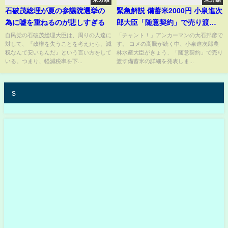
石破茂総理が夏の参議院選挙の
緊急解説 備蓄米2000円 小泉進次
為に嘘を重ねるのが悲しすぎる
郎大臣「随意契約」で売り渡せ
ば6月上旬に流通するのか？ 古古
自民党の石破茂総理大臣は、周りの人達に
「チャント！」アンカーマンの大石邦彦で
対して、『政権を失うことを考えたら、減
す。 コメの高騰が続く中、小泉進次郎農
米の味は大丈夫？【大石が深掘
税なんて安いもんだ』という言い方をして
林水産大臣がきょう、「随意契約」で売り
り解説】
いる。つまり、軽減税率を下...
渡す備蓄米の詳細を発表しま...
s