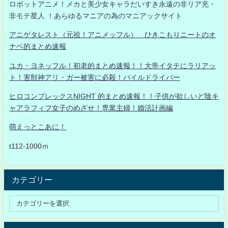
ロボットアニメ！メカと美少女キャラだいすき永遠の非リア充・
非モテ星人 ！あらゆるマニアの為のマニアックサイト
アニゲタレスト（元祖！アニメッフル） ひきこもりニートのオ
ナベ的まとめ速報
ユカ・ヨネッフル！初老的まとめ速報！！大帝イタチにラリアッ
ト！害獣神アリ・ガー被害に必殺！パイルドライバー
ヒロコンプレックスNIGHT 的まとめ速報！！子供が欲しいど陰キ
ャアラフィフ女子のめざせ！専業主婦！婚活計画編
萌えっとこあに！
t112-1000ｍ
カテゴリー