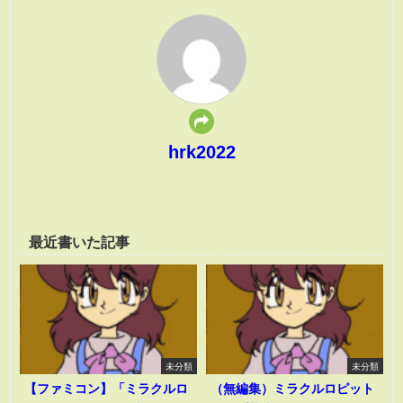
hrk2022
最近書いた記事
未分類
未分類
【ファミコン】「ミラクルロ
（無編集）ミラクルロピット