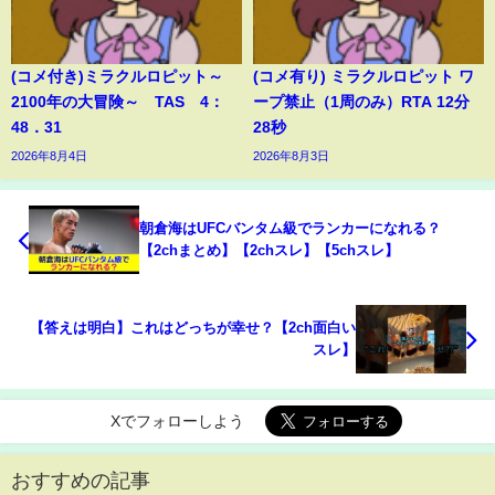
(コメ付き)ミラクルロピット～
(コメ有り) ミラクルロピット ワ
2100年の大冒険～ TAS 4：
ープ禁止（1周のみ）RTA 12分
48．31
28秒
2026年8月4日
2026年8月3日
朝倉海はUFCバンタム級でランカーになれる？
【2chまとめ】【2chスレ】【5chスレ】
【答えは明白】これはどっちが幸せ？【2ch面白い
スレ】
Xでフォローしよう
おすすめの記事