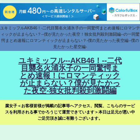
ユキミッフルAKB46！-二代目襲名火浦氷子の一同驚愕まとめ速報にロマンテ
ィックが止まらない？--僕が見たかった夜空！独女批判殺到激闘編--の一同驚
愕まとめ速報にロマンティックが止まらない？-僕の見たかった夜空編--僕の
見たかった星空編-
ユキミッフル--AKB46！--二代
目襲名火浦氷子の一同驚愕ま
とめ速報！にロマンティック
が止まらない？僕が見たかっ
た夜空-独女批判殺到激闘編
腐女子＜お客様皆様が掲載の記事等へアクセス、閲覧、こちらのサービ
スを利用される事でかろうじて運営できています＞本日は足元が悪い中
ご足労頂き誠に有難うございます。