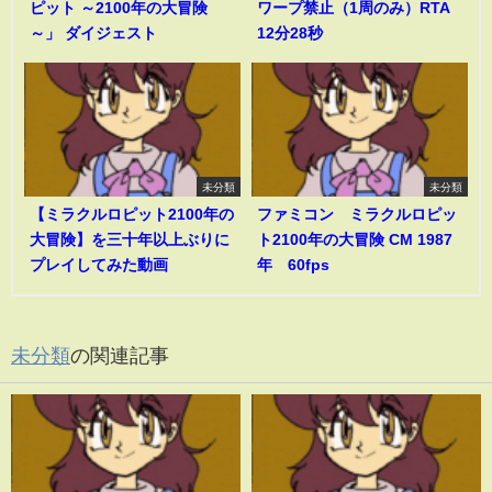
ピット ～2100年の大冒険
ワープ禁止（1周のみ）RTA
～」 ダイジェスト
12分28秒
未分類
未分類
【ミラクルロピット2100年の
ファミコン ミラクルロピッ
大冒険】を三十年以上ぶりに
ト2100年の大冒険 CM 1987
プレイしてみた動画
年 60fps
未分類
の関連記事