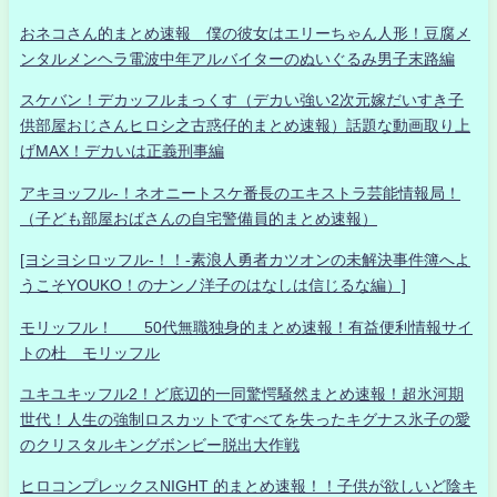
おネコさん的まとめ速報 僕の彼女はエリーちゃん人形！豆腐メ
ンタルメンヘラ電波中年アルバイターのぬいぐるみ男子末路編
スケバン！デカッフルまっくす（デカい強い2次元嫁だいすき子
供部屋おじさんヒロシ之古惑仔的まとめ速報）話題な動画取り上
げMAX！デカいは正義刑事編
アキヨッフル-！ネオニートスケ番長のエキストラ芸能情報局！
（子ども部屋おばさんの自宅警備員的まとめ速報）
[ヨシヨシロッフル-！！-素浪人勇者カツオンの未解決事件簿へよ
うこそYOUKO！のナンノ洋子のはなしは信じるな編）]
モリッフル！ 50代無職独身的まとめ速報！有益便利情報サイ
トの杜 モリッフル
ユキユキッフル2！ど底辺的一同驚愕騒然まとめ速報！超氷河期
世代！人生の強制ロスカットですべてを失ったキグナス氷子の愛
のクリスタルキングボンビー脱出大作戦
ヒロコンプレックスNIGHT 的まとめ速報！！子供が欲しいど陰キ