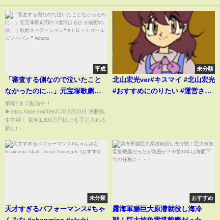
平成
未分類
「審査する側なので泣いたこと
北山宏光ver#キスマイ #北山宏光
なかったのに…」元宝塚歌劇団
#おすすめにのりたい #運営さん
の #遼河はるひ が感動の涙。｜
大好き
第9話まで配信中！
...
▶︎https://abe.ma/49tsCJ0 2月23日 決勝戦
歌姫オーディション❝ #トロット
生中継！ 賞金1,300万円以上を手に入れる
ガールズジャパン ❞ #shorts
新しい...
未分類
おすすめ
天才すぎるパフォーマンス#ちゃ
露海軍腸巨大原潜就役し海冷