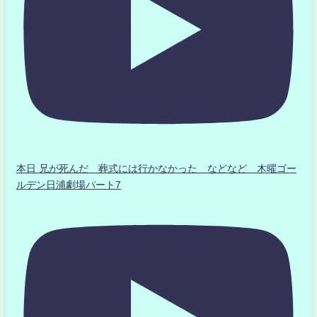
本日 兄が死んだ 葬式には行かなかった などなど 木曜ゴー
ルデン日浦劇場パート7