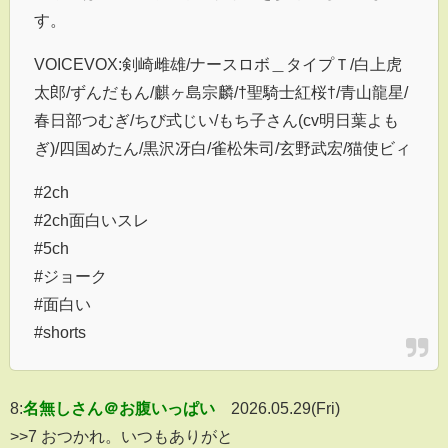
す。
VOICEVOX:剣崎雌雄/ナースロボ＿タイプＴ/白上虎
太郎/ずんだもん/麒ヶ島宗麟/†聖騎士紅桜†/青山龍星/
春日部つむぎ/ちび式じい/もち子さん(cv明日葉よも
ぎ)/四国めたん/黒沢冴白/雀松朱司/玄野武宏/猫使ビィ
#2ch
#2ch面白いスレ
#5ch
#ジョーク
#面白い
#shorts
8:
名無しさん＠お腹いっぱい
2026.05.29(Fri)
>>7 おつかれ。いつもありがと