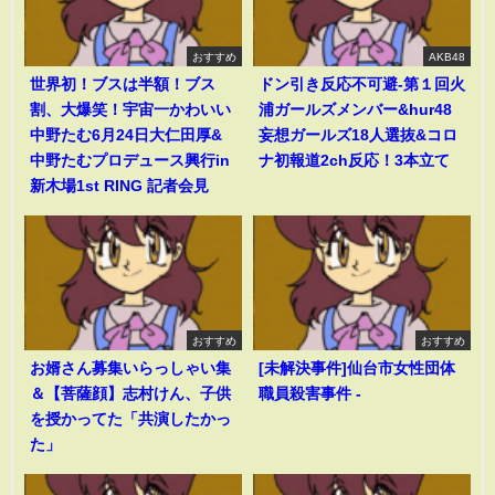
おすすめ
AKB48
世界初！ブスは半額！ブス
ドン引き反応不可避-第１回火
割、大爆笑！宇宙一かわいい
浦ガールズメンバー&hur48
中野たむ6月24日大仁田厚&
妄想ガールズ18人選抜&コロ
中野たむプロデュース興行in
ナ初報道2ch反応！3本立て
新木場1st RING 記者会見
おすすめ
おすすめ
お婿さん募集いらっしゃい集
[未解決事件]仙台市女性団体
＆【菩薩顔】志村けん、子供
職員殺害事件 -
を授かってた「共演したかっ
た」