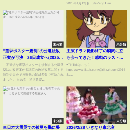
2025年1月12日(日)＠Zepp Han...
未分類
未分類
“選挙ポスター規制”の公選法改
主演ドラマ撮影終了の瞬間に立
正案が可決 26日成立へ(2025年
ち会ってきた！感動のラストに
3月25日)
注目
不適切な選挙ポスターを規制する公職選
◾️TikTokはこちら
挙法の改正案が参議院の政治改革に関する
https://www.tiktok.com/@rikitakeuchi3914
特別委員会で与野党の賛成多数で可決され
&#...
ました。 自民党 逢沢衆院...
未分類
未分類
東日本大震災での被災を機に警
2026/2/28 いぎなり東北産