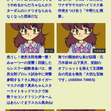
うやめるからだろｗなんかス
ウナギサヤカがハイリスク条
ターダムのシナリオならおも
件突きつけ合う「中野たむ廃
なくなった団体だな
業」
金バエ
乃木坂46
危うし！便所太郎危機一髪！
海での開放的な姿が話題・元
みゅーつーの逆襲！回復した
乃木坂46 山下美月、笑顔の
らレスラー経験者金バエ、便
オフショットを添えて主演舞
所太郎プロレス試合中に突撃
台の完走を報告「大切な宝物
参戦する？そん時はタイガー
です」(ABEMA TIMES)
マスクの姿？真央ちゃんスタ
ーライトキッドマスクで加
勢？セコンド？リングネーム
はあらいぐまラスカル真央ね!