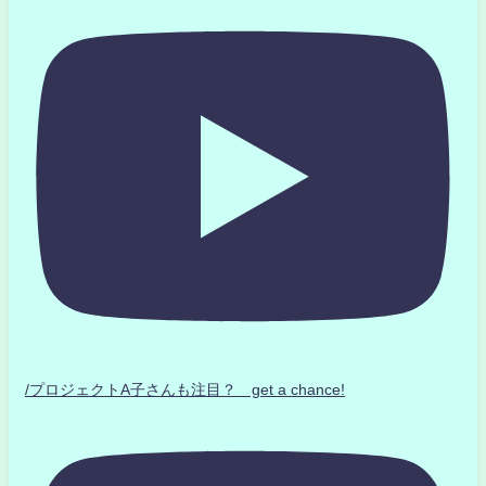
/プロジェクトA子さんも注目？ get a chance!