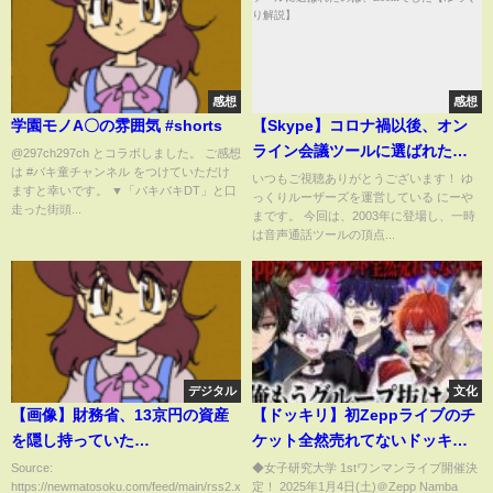
感想
感想
学園モノA〇の雰囲気 #shorts
【Skype】コロナ禍以後、オン
ライン会議ツールに選ばれたの
@297ch297ch とコラボしました。 ご感想
は #バキ童チャンネル をつけていただけ
は、Zoomでした【ゆっくり解
いつもご視聴ありがとうございます！ ゆ
ますと幸いです。 ▼「バキバキDT」と口
っくりルーザーズを運営している にーや
説】
走った街頭...
まです。 今回は、2003年に登場し、一時
は音声通話ツールの頂点...
デジタル
文化
【画像】財務省、13京円の資産
【ドッキリ】初Zeppライブのチ
を隠し持っていた
ケット全然売れてないドッキリ
wwwwwwwwwwwwwwwww
したら修羅場になったｗ【史上
Source:
◆女子研究大学 1stワンマンライブ開催決
https://newmatosoku.com/feed/main/rss2.xml...
定！ 2025年1月4日(土)＠Zepp Namba
最恐】