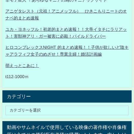
非モテ星人 ！あらゆるマニアの為のマニアックサイト
アニゲタレスト（元祖！アニメッフル） ひきこもりニートのオ
ナベ的まとめ速報
ユカ・ヨネッフル！初老的まとめ速報！！大帝イタチにラリアッ
ト！害獣神アリ・ガー被害に必殺！パイルドライバー
ヒロコンプレックスNIGHT 的まとめ速報！！子供が欲しいど陰キ
ャアラフィフ女子のめざせ！専業主婦！婚活計画編
萌えっとこあに！
t112-1000ｍ
カテゴリー
動画やサムネイルで使用している映像の著作権や肖像権