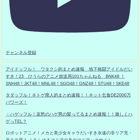
チャンネル登録
アイドッフル！ ワタクシ的まとめ速報 地下格闘アイドルだい
すき！23 ひうらのアニメ放送局101ちゃんねる BNK48 ！
SNH48！JKT48！MNL48！SGO48！GNZ48！STU48！SKE48
タダッフル！ネトゲ廃人的まとめ速報！！ネット乞食DE2000万
パワーズ！
・ハゲッフル！哀愁のハゲ男の髪ってるまとめ速報！！激しくハ
ゲっTEL？
ロボットアニメ！メカと美少女キャラだいすき永遠の非リア充・