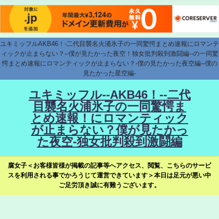
ユキミッフルAKB46！-二代目襲名火浦氷子の一同驚愕まとめ速報にロマンテ
ィックが止まらない？--僕が見たかった夜空！独女批判殺到激闘編--の一同驚
愕まとめ速報にロマンティックが止まらない？-僕の見たかった夜空編--僕の
見たかった星空編-
ユキミッフル--AKB46！--二代
目襲名火浦氷子の一同驚愕ま
とめ速報！にロマンティック
が止まらない？僕が見たかっ
た夜空-独女批判殺到激闘編
腐女子＜お客様皆様が掲載の記事等へアクセス、閲覧、こちらのサービ
スを利用される事でかろうじて運営できています＞本日は足元が悪い中
ご足労頂き誠に有難うございます。