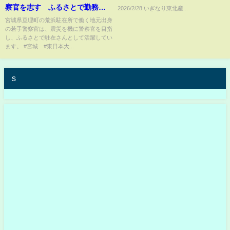
察官を志す ふるさとで勤務す
2026/2/28 いぎなり東北産...
る駐在さん
宮城県亘理町の荒浜駐在所で働く地元出身
の若手警察官は、震災を機に警察官を目指
し、ふるさとで駐在さんとして活躍してい
ます。 #宮城 #東日本大...
s