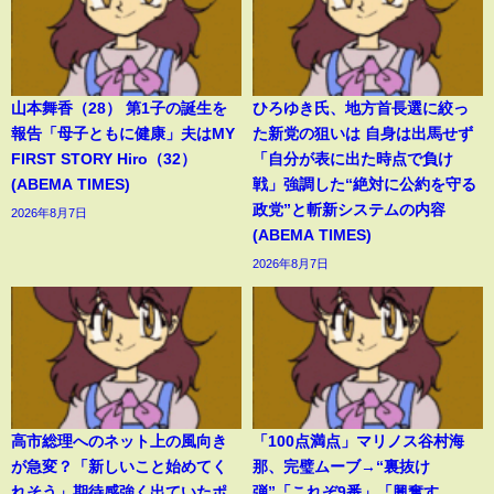
山本舞香（28） 第1子の誕生を
ひろゆき氏、地方首長選に絞っ
報告「母子ともに健康」夫はMY
た新党の狙いは 自身は出馬せず
FIRST STORY Hiro（32）
「自分が表に出た時点で負け
(ABEMA TIMES)
戦」強調した“絶対に公約を守る
政党”と斬新システムの内容
2026年8月7日
(ABEMA TIMES)
2026年8月7日
高市総理へのネット上の風向き
「100点満点」マリノス谷村海
が急変？「新しいこと始めてく
那、完璧ムーブ→“裏抜け
れそう」期待感強く出ていたポ
弾”「これぞ9番」「興奮す