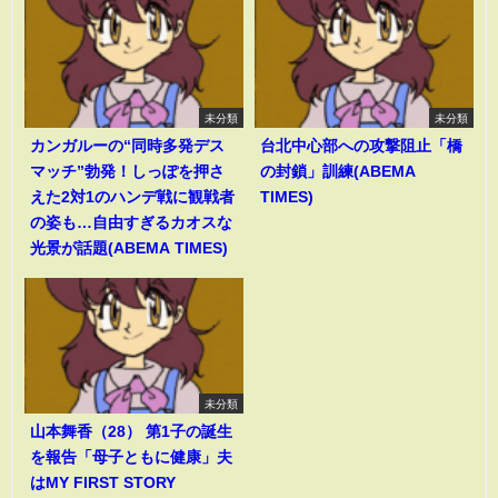
未分類
未分類
カンガルーの“同時多発デス
台北中心部への攻撃阻止「橋
マッチ”勃発！しっぽを押さ
の封鎖」訓練(ABEMA
えた2対1のハンデ戦に観戦者
TIMES)
の姿も…自由すぎるカオスな
光景が話題(ABEMA TIMES)
未分類
山本舞香（28） 第1子の誕生
を報告「母子ともに健康」夫
はMY FIRST STORY