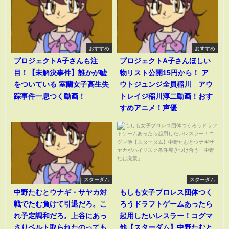
おすすめ
おすすめ
プロジェクトA子さんも注
プロジェクトA子さんほしい
目！【未解決事件】誰かが嘘
物リスト公開15円から！ ア
をついている 室蘭女子高生失
ウトジュンジ全員稲川 アウ
踪事件一息つく動画！
トレイジ稲川淳二動画！おす
すめアニメ！声優
スターダム
スターダム
中野たむとウナギ・サヤカ対
もしも女子プロレス団体つく
戦でたむ負けて引退だろ。こ
ろうドラフトゲームあったら
れ予定調和だろ。上谷にあっ
起用したいレスラー！コグマ
さりベルト取られたのっても
他【スターダム】中野たむと