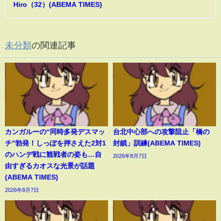
Hiro（32）(ABEMA TIMES)
未分類
の関連記事
カンガルーの“同時多発デスマッ
台北中心部への攻撃阻止「橋の
チ”勃発！しっぽを押さえた2対1
封鎖」訓練(ABEMA TIMES)
のハンデ戦に観戦者の姿も…自
2026年8月7日
由すぎるカオスな光景が話題
(ABEMA TIMES)
2026年8月7日