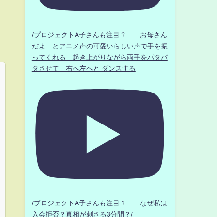
/プロジェクトA子さんも注目？ お母さん
だよ とアニメ声の可愛いらしい声で手を振
ってくれる 起き上がりながら両手をパタパ
タさせて 右へ左へと ダンスする
/プロジェクトA子さんも注目？ なぜ私は
入会拒否？真相が刺さる3分間？/