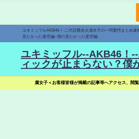
ユキミッフルAKB46！-二代目襲名火浦氷子の一同驚愕まとめ
見たかった夜空編--僕の見たかった星空編-
ユキミッフル--AKB46
ィックが止まらない？僕が
腐女子＜お客様皆様が掲載の記事等へアクセス、閲覧