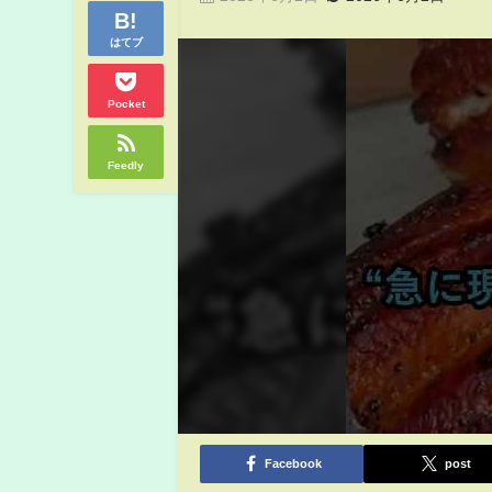
はてブ
Pocket
Feedly
Facebook
post