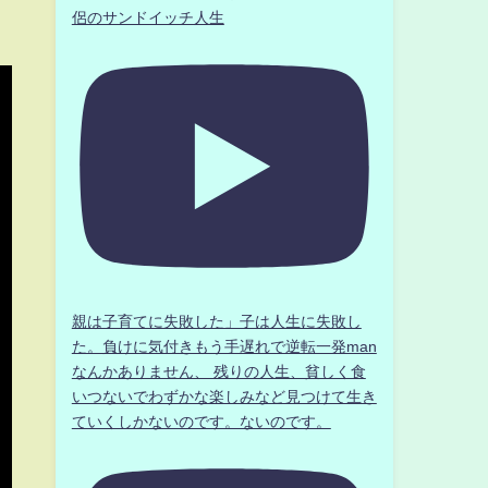
侶のサンドイッチ人生
親は子育てに失敗した」子は人生に失敗し
た。負けに気付きもう手遅れで逆転一発man
なんかありません、 残りの人生、貧しく食
いつないでわずかな楽しみなど見つけて生き
ていくしかないのです。ないのです。