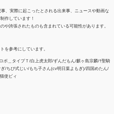
hの記事、実際に起こったとされる出来事、ニュースや動画な
に制作しています！
ものや誇張されたものも含まれている可能性があります。
イトを参考にしています。
ースロボ＿タイプＴ/白上虎太郎/ずんだもん/麒ヶ島宗麟/†聖騎
ぎ/ちび式じい/もち子さん(cv明日葉よもぎ)/四国めたん/
/猫使ビィ