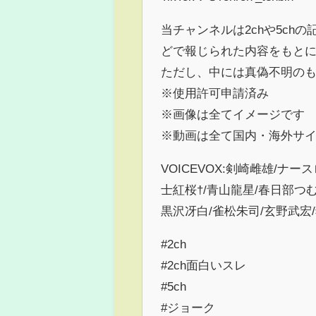
当チャンネルは2chや5c
どで報じられた内容をもと
ただし、中には真偽不明の
※使用許可申請済み
※画像は全てイメージです
※動画は全て国内・海外サ
VOICEVOX:剣崎雌雄/ナ
士紅桜†/青山龍星/春日部つむ
黒沢冴白/雀松朱司/玄野武宏
#2ch
#2ch面白いスレ
#5ch
#ジョーク