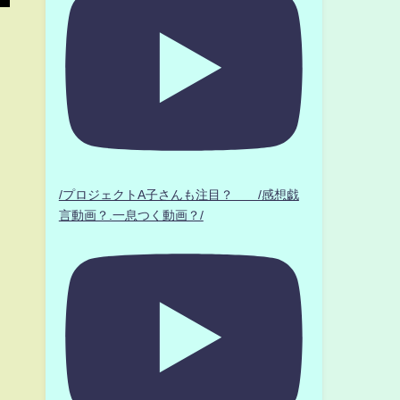
/プロジェクトA子さんも注目？ /感想戯
言動画？.一息つく動画？/