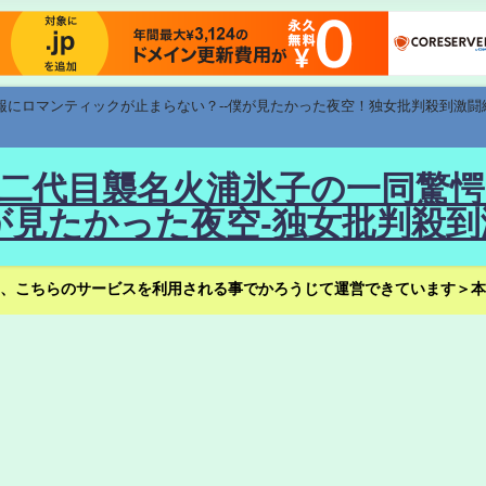
速報にロマンティックが止まらない？--僕が見たかった夜空！独女批判殺到激闘
！--二代目襲名火浦氷子の一同
見たかった夜空-独女批判殺到
、こちらのサービスを利用される事でかろうじて運営できています＞本