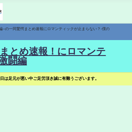
編--の一同驚愕まとめ速報にロマンティックが止まらない？-僕の
驚愕まとめ速報！にロマンテ
激闘編
日は足元が悪い中ご足労頂き誠に有難うございます。