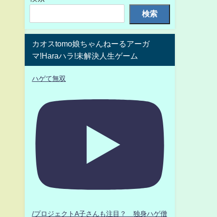
検索
カオスtomo娘ちゃんねーるアーガ
マ!Haraハラ!未解決人生ゲーム
ハゲて無双
/プロジェクトA子さんも注目？ 独身ハゲ僧