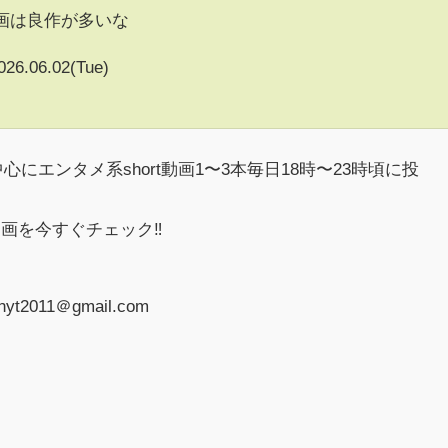
画は良作が多いな
026.06.02(Tue)
中心にエンタメ系short動画1〜3本毎日18時〜23時頃に投
画を今すぐチェック‼︎
2011＠gmail.com