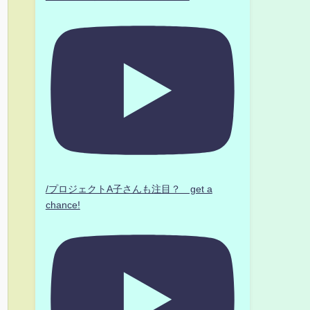
/プロジェクトA子さんも注目？ get a
chance!