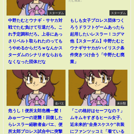
スターダム
スターダム
中野たむとウナギ・サヤカ対
もしも女子プロレス団体つく
戦でたむ負けて引退だろ。こ
ろうドラフトゲームあったら
れ予定調和だろ。上谷にあっ
起用したいレスラー！コグマ
さりベルト取られたのっても
他【スターダム】中野たむと
うやめるからだろｗなんかス
ウナギサヤカがハイリスク条
ターダムのシナリオならおも
件突きつけ合う「中野たむ廃
なくなった団体だな
業」
金バエ
未分類
危うし！便所太郎危機一髪！
「この格好はセーフなの？」
みゅーつーの逆襲！回復した
ムキムキすぎるヒール女子、
らレスラー経験者金バエ、便
近未来的“全身スケスケ”衣装
所太郎プロレス試合中に突撃
にファンツッコミ「着ている