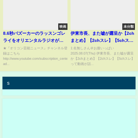
映画
未分類
8.6秒バズーカーのラッスンゴレ
伊東市長、また嘘が露呈か【2ch
ライをオリエンタルラジオがや
まとめ】【2chスレ】【5chス
る 『日本女子博覧会』
レ】
★『オリコン芸能ニュース』チャンネル登
1:名無しさん＠お腹いっぱい
録はこちら
2025.08.07(Thu) 伊東市長、また嘘が露呈
http://www.youtube.com/subscription_center?
か【2chまとめ】【2chスレ】【5chスレ】
ad...
って動画が話...
s