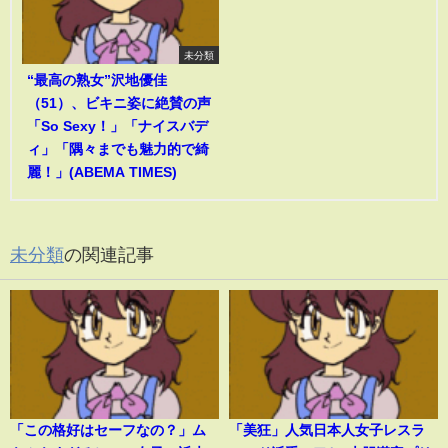
未分類
“最高の熟女”沢地優佳
（51）、ビキニ姿に絶賛の声
「So Sexy！」「ナイスバデ
ィ」「隅々までも魅力的で綺
麗！」(ABEMA TIMES)
未分類
の関連記事
「この格好はセーフなの？」ム
「美狂」人気日本人女子レスラ