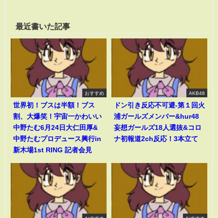
最近書いた記事
おすすめ
AKB48
世界初！ブスは半額！ブス
ドン引き反応不可避-第１回火
割、大爆笑！宇宙一かわいい
浦ガールズメンバー&hur48
中野たむ6月24日大仁田厚&
妄想ガールズ18人選抜&コロ
中野たむプロデュース興行in
ナ初報道2ch反応！3本立て
新木場1st RING 記者会見