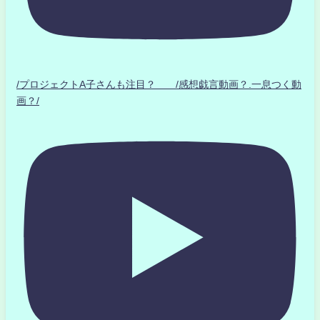
/プロジェクトA子さんも注目？ /感想戯言動画？.一息つく動
画？/