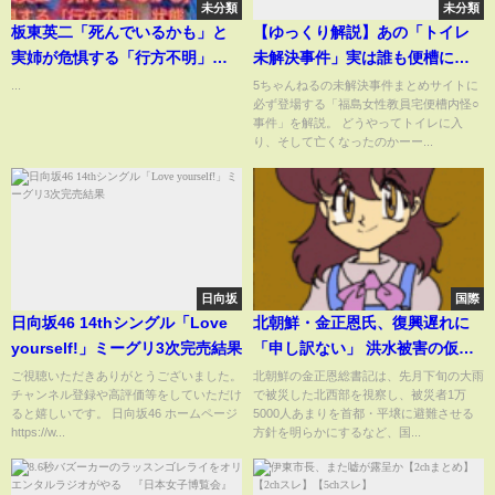
未分類
未分類
板東英二「死んでいるかも」と
【ゆっくり解説】あの「トイレ
実姉が危惧する「行方不明」状
未解決事件」実は誰も便槽に入
態 故郷・徳島と“絶縁”長女も
っていなかったのか？
...
5ちゃんねるの未解決事件まとめサイトに
必ず登場する「福島女性教員宅便槽内怪○
「ウチはもう関係ない」
事件」を解説。 どうやってトイレに入
り、そして亡くなったのかーー...
日向坂
国際
日向坂46 14thシングル「Love
北朝鮮・金正恩氏、復興遅れに
yourself!」ミーグリ3次完売結果
「申し訳ない」 洪水被害の仮設
テント慰問｜TBS NEWS DIG
ご視聴いただきありがとうございました。
北朝鮮の金正恩総書記は、先月下旬の大雨
チャンネル登録や高評価等をしていただけ
で被災した北西部を視察し、被災者1万
ると嬉しいです。 日向坂46 ホームページ
5000人あまりを首都・平壌に避難させる
https://w...
方針を明らかにするなど、国...