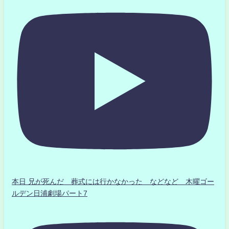
本日 兄が死んだ 葬式には行かなかった などなど 木曜ゴー
ルデン日浦劇場パート7