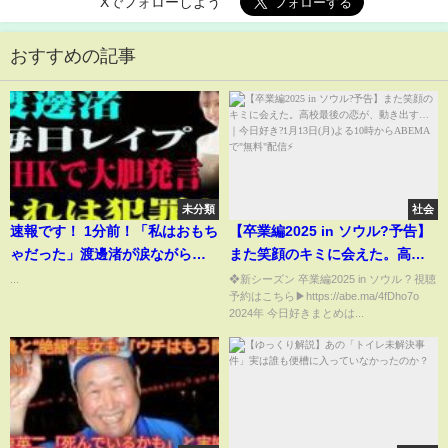
Xでフォローしよう
おすすめの記事
未分類
社会
速報です！ 1分前！「私はおもち
【卒業編2025 in ソウル?予告】
ゃだった」渡邊渚が涙ながらに
また笑顔のキミに会えた。高校
明かすフジテレビの真実...大物タ
最後の恋が、動き出す…｜今日
...
❖新シーズン 卒業編2025 in ソウル ? 視聴
予約はこちら▶https://abe.ma/4fDho7o
レントが仕組んだ“驚愕の罠”と
好き?1月13日(月)よる10時から
2024年 今日好きまとめは...
は？
ABEMAで"無料"配信⚡️