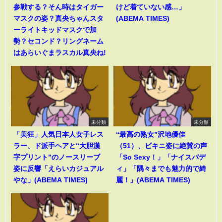
参戦する？そん時はタイガー
けど着ていない感…」
マスクの姿？真央ちゃんスタ
(ABEMA TIMES)
ーライトキッドマスクで加
勢？セコンド？リングネーム
はあらいぐまラスカル真央ね!
未分類
未分類
「美狂」人気日本人女子レス
“最高の熟女”沢地優佳
ラー、ド派手ヘアと“大胆漢
（51）、ビキニ姿に絶賛の声
字プリント”のノースリーブ
「So Sexy！」「ナイスバデ
姿に反響「えらいカジュアル
ィ」「隅々までも魅力的で綺
やな」(ABEMA TIMES)
麗！」(ABEMA TIMES)