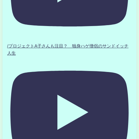
/プロジェクトA子さんも注目？ 独身ハゲ僧侶のサンドイッチ
人生