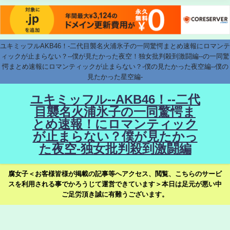
ユキミッフルAKB46！-二代目襲名火浦氷子の一同驚愕まとめ速報にロマンテ
ィックが止まらない？--僕が見たかった夜空！独女批判殺到激闘編--の一同驚
愕まとめ速報にロマンティックが止まらない？-僕の見たかった夜空編--僕の
見たかった星空編-
ユキミッフル--AKB46！--二代
目襲名火浦氷子の一同驚愕ま
とめ速報！にロマンティック
が止まらない？僕が見たかっ
た夜空-独女批判殺到激闘編
腐女子＜お客様皆様が掲載の記事等へアクセス、閲覧、こちらのサービ
スを利用される事でかろうじて運営できています＞本日は足元が悪い中
ご足労頂き誠に有難うございます。