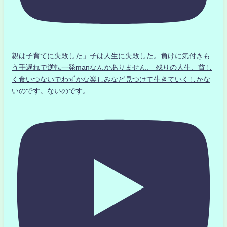
親は子育てに失敗した」子は人生に失敗した。負けに気付きも
う手遅れで逆転一発manなんかありません、 残りの人生、貧し
く食いつないでわずかな楽しみなど見つけて生きていくしかな
いのです。ないのです。