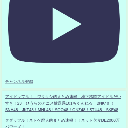
チャンネル登録
アイドッフル！ ワタクシ的まとめ速報 地下格闘アイドルだい
すき！23 ひうらのアニメ放送局101ちゃんねる BNK48 ！
SNH48！JKT48！MNL48！SGO48！GNZ48！STU48！SKE48
タダッフル！ネトゲ廃人的まとめ速報！！ネット乞食DE2000万
パワーズ！