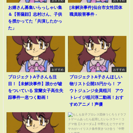
おすすめ
おすすめ
お婿さん募集いらっしゃい集
[未解決事件]仙台市女性団体
＆【菩薩顔】志村けん、子供
職員殺害事件 -
を授かってた「共演したかっ
た」
おすすめ
おすすめ
プロジェクトA子さんも注
プロジェクトA子さんほしい
目！【未解決事件】誰かが嘘
物リスト公開15円から！ ア
をついている 室蘭女子高生失
ウトジュンジ全員稲川 アウ
踪事件一息つく動画！
トレイジ稲川淳二動画！おす
すめアニメ！声優