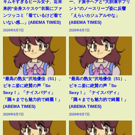
キムキすぎるヒール女子、近未
ー、ド派手ヘアと“大胆漢字プリ
来的“全身スケスケ”衣装にファ
ント”のノースリーブ姿に反響
ンツッコミ「着ているけど着て
「えらいカジュアルやな」
いない感…」(ABEMA TIMES)
(ABEMA TIMES)
2026年8月7日
2026年8月7日
“最高の熟女”沢地優佳（51）、
“最高の熟女”沢地優佳（51）、
ビキニ姿に絶賛の声「So
ビキニ姿に絶賛の声「So
Sexy！」「ナイスバディ」
Sexy！」「ナイスバディ」
「隅々までも魅力的で綺麗！」
「隅々までも魅力的で綺麗！」
(ABEMA TIMES)
(ABEMA TIMES)
2026年8月7日
2026年8月7日