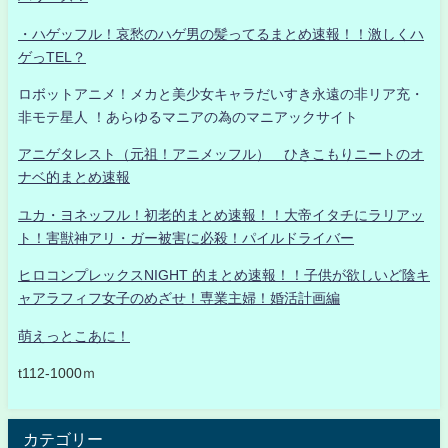
・ハゲッフル！哀愁のハゲ男の髪ってるまとめ速報！！激しくハ
ゲっTEL？
ロボットアニメ！メカと美少女キャラだいすき永遠の非リア充・
非モテ星人 ！あらゆるマニアの為のマニアックサイト
アニゲタレスト（元祖！アニメッフル） ひきこもりニートのオ
ナベ的まとめ速報
ユカ・ヨネッフル！初老的まとめ速報！！大帝イタチにラリアッ
ト！害獣神アリ・ガー被害に必殺！パイルドライバー
ヒロコンプレックスNIGHT 的まとめ速報！！子供が欲しいど陰キ
ャアラフィフ女子のめざせ！専業主婦！婚活計画編
萌えっとこあに！
t112-1000ｍ
カテゴリー