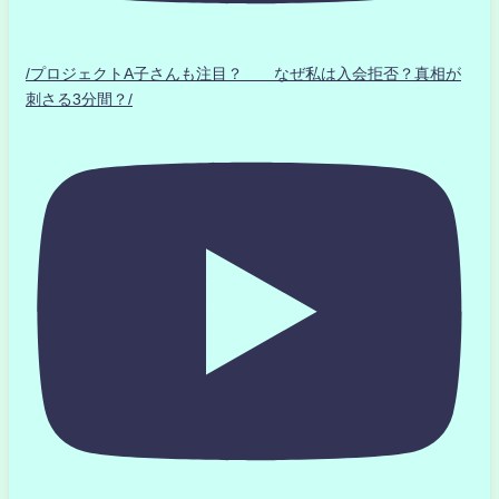
/プロジェクトA子さんも注目？ なぜ私は入会拒否？真相が
刺さる3分間？/