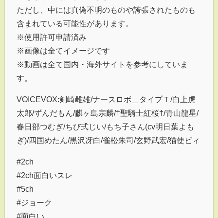
ただし、中には真偽不明のものや誇張されたものも
含まれている可能性があります。
※使用許可申請済み
※画像は全てイメージです
※動画は全て国内・海外サイトを参考にしていま
す。
VOICEVOX:剣崎雌雄/ナースロボ＿タイプＴ/白上虎
太郎/ずんだもん/麒ヶ島宗麟/†聖騎士紅桜†/青山龍星/
春日部つむぎ/ちび式じい/もち子さん(cv明日葉よも
ぎ)/四国めたん/黒沢冴白/雀松朱司/玄野武宏/猫使ビィ
#2ch
#2ch面白いスレ
#5ch
#ジョーク
#面白い