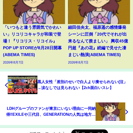
「いつもと違う雰囲気でかわい
細田佳央太、福原遥の感情爆発
い」リコリコキャラが和装で登
シーンに圧倒「20代でそれが出
場！『リコリス・リコイル』
来るなんて羨ましい」 興収45億
POP UP STOREが8月28日開幕
円超『あの花』続編で見せた凄
(ABEMA TIMES)
まじい熱演(ABEMA TIMES)
2026年8月7日
2026年8月7日
黒人女性「差別のせいで白人より痩せられない(泣」
→涙なしでは見られない【2ch面白いスレ】
LDHグループのファンが東京にいない理由に一同納
得‼EXILEや三代目、GENERATIONの人気は地方民
が支えてる？【おしえて！くじら先生】