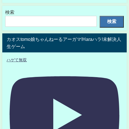
検索
検索
カオスtomo娘ちゃんねーるアーガマ!Haraハラ!未解決人
生ゲーム
ハゲて無双