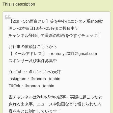
This is description
【2ch・5ch面白スレ】等を中心にエンタメ系short動
画1〜3本毎日18時〜23時頃に投稿中🦊
チャンネル登録して最新の動画を今すぐチェック‼︎
お仕事の依頼はこちらから
【 メールアドレス 】：ronronyt2011＠gmail.com
スポンサー及び案件募集中
YouTube：＠ロンロンの天秤
Instagram：＠ronron _tenbin
TikTok：＠ronron _tenbin
当チャンネルは2chや5chの記事、実際に起こったと
される出来事、ニュースや動画などで報じられた内
容をもとに制作しています！