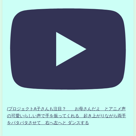
/プロジェクトA子さんも注目？ お母さんだよ とアニメ声
の可愛いらしい声で手を振ってくれる 起き上がりながら両手
をパタパタさせて 右へ左へと ダンスする