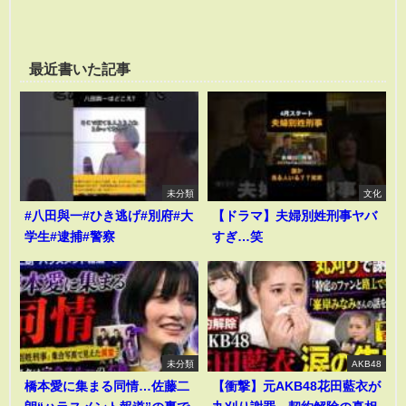
最近書いた記事
未分類
文化
#八田與一#ひき逃げ#別府#大
【ドラマ】夫婦別姓刑事ヤバ
学生#逮捕#警察
すぎ…笑
未分類
AKB48
橋本愛に集まる同情…佐藤二
【衝撃】元AKB48花田藍衣が