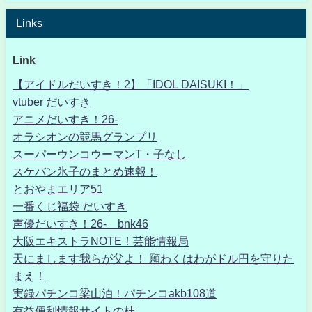
Links
Link
【アイドルだいすき！2】「IDOL DAISUKI！」
vtuber だいすき
アニメだいすき！26-
オラシオンの競馬グランプリ
スーパーウンコウーマンT・子なし
スケバン氷子のまとめ速報！
とおやまエリア51
一番くじ福袋 だいすき
声優だいすき！26- bnk46
大阪エキストラNOTE！芸能情報局
天にまします我らが父よ！ 願わくはわがドル円を守りた
まえ！
実録パチンコ梁山泊！パチンコakb108道
有益便利情報サイトの杜