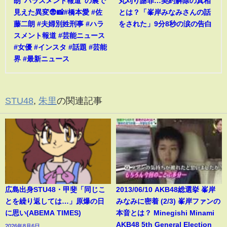
朗“ハラスメント報道”の裏で
丸刈り謝罪…契約解除の真相
見えた異変😨📸#橋本愛 #佐
とは？「峯岸みなみさんの話
藤二朗 #夫婦別姓刑事 #ハラ
をされた」9分8秒の涙の告白
スメント報道 #芸能ニュース
#女優 #インスタ #話題 #芸能
界 #最新ニュース
STU48
,
朱里
の関連記事
広島出身STU48・甲斐「同じこ
2013/06/10 AKB48総選挙 峯岸
とを繰り返しては…」原爆の日
みなみに密着 (2/3) 峯岸ファンの
に思い(ABEMA TIMES)
本音とは？ Minegishi Minami
AKB48 5th General Election
2026年8月6日