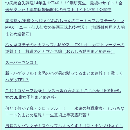
つ病統合失調症14年生HKT46！！9期研究生、最後のサイト！全
米が泣いた！認知症鬱病60代のラストサイト絶賛！公開中
魔法熟女/美魔女ッ娘メグみみちゃんのニートッフルステーション
MAX！ ニート仙人仙女の映画三昧老後生活！（無職孤独居老人的
まとめ速報Z)]
乙女系腐男子のオカマッフルMAX2- FX！オ・カマトレーダーの
逆襲！！ 極道のオカマたち編（おもしろ動画まとめ速報）
スーパーウンコ！
新・ハゲッフル！哀愁のハゲ男の髪ってるまとめ速報！！激しく
ハゲっTEL？
こじ！コジッフル@！-レズっ娘百合ネエ！こじらせ！50独身処
女のBL腐女子的まとめ速報-
何だ！何が？真・シロッフル！！ 永遠の無職童貞- ぼっちな
ニート的まとめ速報！一生童貞上等夜露死苦！
男装スケバン女子！スケッフルまっくす！（新・ナンノひゃくし