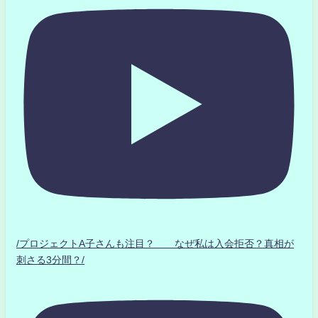
/プロジェクトA子さんも注目？ なぜ私は入会拒否？真相が
刺さる3分間？/