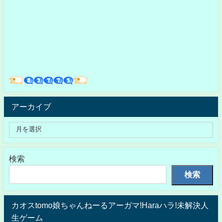
アーカイブ
検索
検索
カオスtomo娘ちゃんねーるアーガマ!Haraハラ!未解決人
生ゲーム