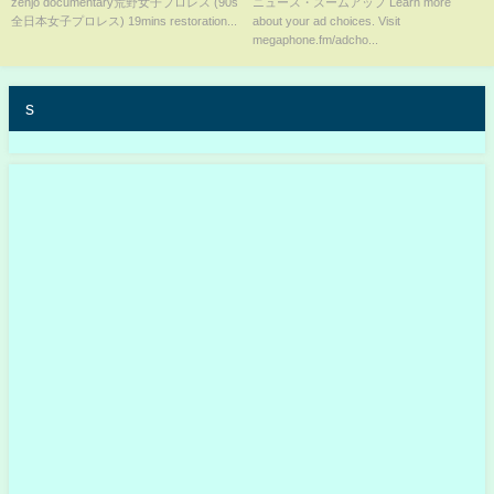
zenjo documentary荒野女子プロレス (90s
ニュース・ズームアップ Learn more
全日本女子プロレス) 19mins restoration...
about your ad choices. Visit
模な道路陥没
megaphone.fm/adcho...
s