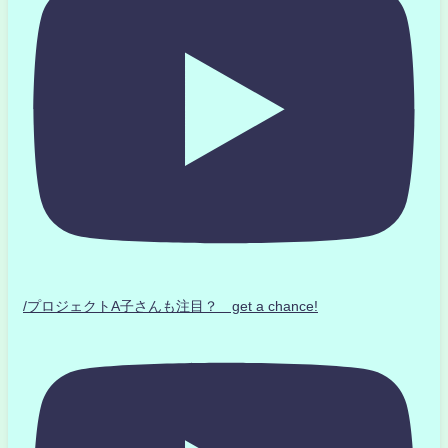
/プロジェクトA子さんも注目？ get a chance!