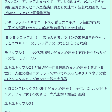
スケバン！デカッフルまっくす（デカい強い2次元嫁だいすき子
供部屋おじさんヒロシ之古惑仔的まとめ速報）話題な動画取り上
げMAX！デカいは正義刑事編
アキヨッフル-！ネオニートスケ番長のエキストラ芸能情報局！
（子ども部屋おばさんの自宅警備員的まとめ速報）
[ヨシヨシロッフル-！！-素浪人勇者カツオンの未解決事件簿へよ
うこそYOUKO！のナンノ洋子のはなしは信じるな編）]
モリッフル！ 50代無職独身的まとめ速報！有益便利情報サイ
トの杜 モリッフル
ユキユキッフル2！ど底辺的一同驚愕騒然まとめ速報！超氷河期
世代！人生の強制ロスカットですべてを失ったキグナス氷子の愛
のクリスタルキングボンビー脱出大作戦
ヒロコンプレックスNIGHT 的まとめ速報！！子供が欲しいど陰キ
ャアラフィフ女子のめざせ！専業主婦！婚活計画編
ユキユキッフル3！