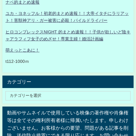
ナベ的まとめ速報
ユカ・ヨネッフル！初老的まとめ速報！！大帝イタチにラリアッ
ト！害獣神アリ・ガー被害に必殺！パイルドライバー
ヒロコンプレックスNIGHT 的まとめ速報！！子供が欲しいど陰キ
ャアラフィフ女子のめざせ！専業主婦！婚活計画編
萌えっとこあに！
t112-1000ｍ
カテゴリー
動画やサムネイルで使用している映像の著作権や肖像権
等は全てその権利所有者様に帰属いたします。申しわけ
ございません。お客様からの要望、問題がある記事を削
除、送信防止措置にできる限り応じます。お問い合わせ