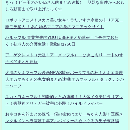
きっ!！ビー玉のおいぬさん的まとめ速報） 話題な事件からおも
しろ動画まで取り上げまっくす
ロボットアニメ！メカと美少女キャラだいすき永遠の非リア充・
非モテ星人 ！あらゆるマニアの為のマニアックサイト
ハルッフル-専業主夫的YOUTUBERまとめ速報！キモデブおた
く！初老人の介護生活！激動の1750日
アニゲタレスト（元祖！アニメッフル） ひきこもりニートのオ
ナベ的まとめ速報
火浦のシネマッフル映画NEWS情報ポータブルの杜！オネエ管理
人オカマちゃんの鬼女的まとめ速報!オカマッフルアタックナンバ
ーハーフ
ユカ・ヨネッフル！初老的まとめ速報！！大帝イタチにラリアッ
ト！害獣神アリ・ガー被害に必殺！パイルドライバー
おネコさん的まとめ速報 僕の彼女はエリーちゃん人形！豆腐メ
ンタルメンヘラ電波中年アルバイターのぬいぐるみ男子末路編