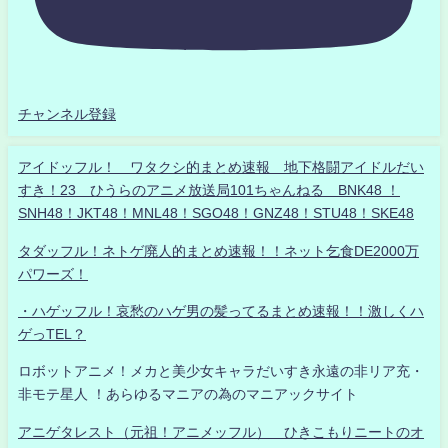
チャンネル登録
アイドッフル！ ワタクシ的まとめ速報 地下格闘アイドルだい
すき！23 ひうらのアニメ放送局101ちゃんねる BNK48 ！
SNH48！JKT48！MNL48！SGO48！GNZ48！STU48！SKE48
タダッフル！ネトゲ廃人的まとめ速報！！ネット乞食DE2000万
パワーズ！
・ハゲッフル！哀愁のハゲ男の髪ってるまとめ速報！！激しくハ
ゲっTEL？
ロボットアニメ！メカと美少女キャラだいすき永遠の非リア充・
非モテ星人 ！あらゆるマニアの為のマニアックサイト
アニゲタレスト（元祖！アニメッフル） ひきこもりニートのオ