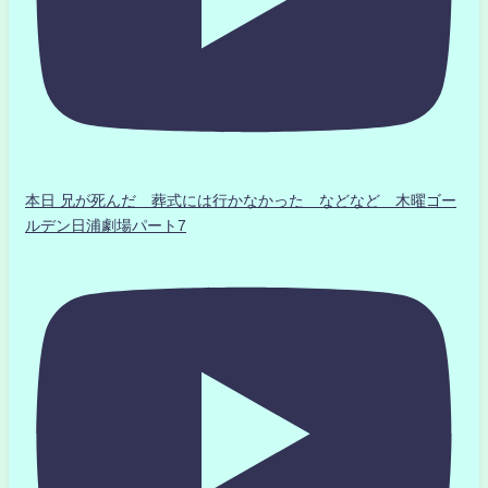
本日 兄が死んだ 葬式には行かなかった などなど 木曜ゴー
ルデン日浦劇場パート7