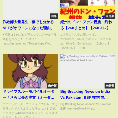
国際
未分類
詐欺師大量発生...猿でも分かる
紀州のドン・ファン親族、終わ
NFTがオワコンになった理由。
る【2chまとめ】【2chスレ】
【5chスレ】
■星野ロミのプログラミングスクール「漫
1:名無しさん＠お腹いっぱい
画村を作ろう！」公式HP
2025.09.21(Sun) 紀州のドン・ファン親
https://mmake.net/ ?Twitter https://tw...
族、終わる【2chまとめ】【2chスレ】
【5chスレ】って動...
未分類
未分類
ドライブスルーモバイルオーダ
Big Breaking News on India
ー「さらば長き注文（オーダ
Vs Pakistan: BSF जवान को
ー）」篇 30秒
पाकिस्तानी रेंजर्स ने पकड़ा
モバイルオーダーで「ドライブスルー受け
Big Breaking News on India Vs Pakistan:
取り」ができるようになりました！ 公式
BSF जवान को पाकिस्तानी रेंजर्स...
アプリから事前注文＆キャッシュレス決済
したら、あとはドライブスル...