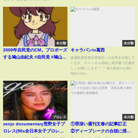
未分類
未分類
2009年自民党のCM。プロポーズ
キャラバンin葛西
する鳩山由紀夫 #自民党 #鳩山由
参議院選挙東京選挙区への出馬を目指して
います。チャンネル登録と高評価で応援宜
紀夫 #政権交代
...
しくお願いします！ ▽ 個人献金のお願い
https://ury...
プロレス
未分類
zenjo documentary荒野女子プ
①罪深い週刊文春の記事訂正
ロレス(90s全日本女子プロレ
②ディープシークの台頭に揺れ
ス)16mins restoration
る世界 ③埼玉県八潮市で大規