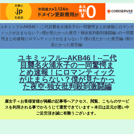
ユキミッフルAKB46！-二代目襲名火浦氷子の一同驚愕まとめ速報にロマンテ
ィックが止まらない？--僕が見たかった夜空！独女批判殺到激闘編--の一同驚
愕まとめ速報にロマンティックが止まらない？-僕の見たかった夜空編--僕の
見たかった星空編-
ユキミッフル--AKB46！--二代
目襲名火浦氷子の一同驚愕ま
とめ速報！にロマンティック
が止まらない？僕が見たかっ
た夜空-独女批判殺到激闘編
腐女子＜お客様皆様が掲載の記事等へアクセス、閲覧、こちらのサービ
スを利用される事でかろうじて運営できています＞本日は足元が悪い中
ご足労頂き誠に有難うございます。