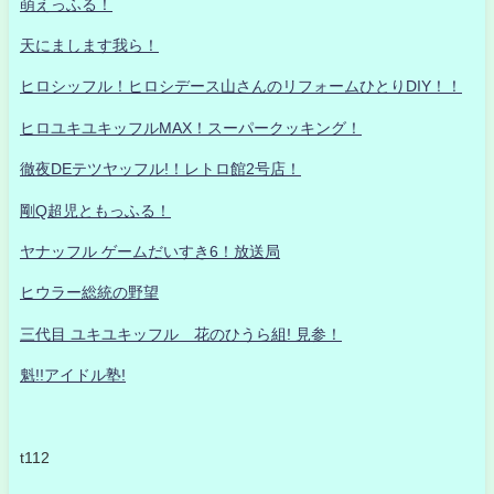
萌えっふる！
天にまします我ら！
ヒロシッフル！ヒロシデース山さんのリフォームひとりDIY！！
ヒロユキユキッフルMAX！スーパークッキング！
徹夜DEテツヤッフル!！レトロ館2号店！
剛Q超児ともっふる！
ヤナッフル ゲームだいすき6！放送局
ヒウラー総統の野望
三代目 ユキユキッフル 花のひうら組! 見参！
魁!!アイドル塾!
t112