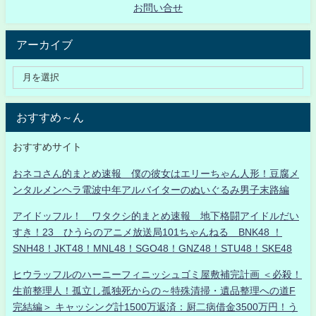
お問い合せ
アーカイブ
おすすめ～ん
おすすめサイト
おネコさん的まとめ速報 僕の彼女はエリーちゃん人形！豆腐メ
ンタルメンヘラ電波中年アルバイターのぬいぐるみ男子末路編
アイドッフル！ ワタクシ的まとめ速報 地下格闘アイドルだい
すき！23 ひうらのアニメ放送局101ちゃんねる BNK48 ！
SNH48！JKT48！MNL48！SGO48！GNZ48！STU48！SKE48
ヒウラッフルのハーニーフィニッシュゴミ屋敷補完計画 ＜必殺！
生前整理人！孤立し孤独死からの～特殊清掃・遺品整理への道F
完結編＞ キャッシング計1500万返済：厨二病借金3500万円！う