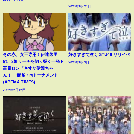
2026年6月24日
その赤、女王専用！伊達朱里
好きすぎて泣く STU48 リリイベ
紗、2軒リーチを切り裂く一発ド
2026年6月3日
高目ロン「さすが伊達ちゃ
ん！」/麻雀・Mトーナメント
(ABEMA TIMES)
2026年6月16日