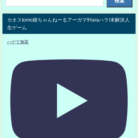
検索
カオスtomo娘ちゃんねーるアーガマ!Haraハラ!未解決人
生ゲーム
ハゲて無双