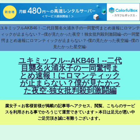
ユキミッフルAKB46！-二代目襲名火浦氷子の一同驚愕まとめ速報にロマンテ
ィックが止まらない？--僕が見たかった夜空！独女批判殺到激闘編--の一同驚
愕まとめ速報にロマンティックが止まらない？-僕の見たかった夜空編--僕の
見たかった星空編-
ユキミッフル--AKB46！--二代
目襲名火浦氷子の一同驚愕ま
とめ速報！にロマンティック
が止まらない？僕が見たかっ
た夜空-独女批判殺到激闘編
腐女子＜お客様皆様が掲載の記事等へアクセス、閲覧、こちらのサービ
スを利用される事でかろうじて運営できています＞本日は足元が悪い中
ご足労頂き誠に有難うございます。