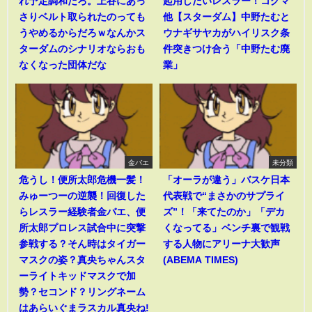
れ予定調和だろ。上谷にあっ
起用したいレスラー！コグマ
さりベルト取られたのっても
他【スターダム】中野たむと
うやめるからだろｗなんかス
ウナギサヤカがハイリスク条
ターダムのシナリオならおも
件突きつけ合う「中野たむ廃
なくなった団体だな
業」
金バエ
未分類
危うし！便所太郎危機一髪！
「オーラが違う」バスケ日本
みゅーつーの逆襲！回復した
代表戦で“まさかのサプライ
らレスラー経験者金バエ、便
ズ”！「来てたのか」「デカ
所太郎プロレス試合中に突撃
くなってる」ベンチ裏で観戦
参戦する？そん時はタイガー
する人物にアリーナ大歓声
マスクの姿？真央ちゃんスタ
(ABEMA TIMES)
ーライトキッドマスクで加
勢？セコンド？リングネーム
はあらいぐまラスカル真央ね!