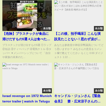
未分類
未分類
【危険】プラスチックが食品に
【この後、拍手喝采】こんな演
溶けだすもの5選 #人は食べたも
説見たことない！思わず涙がこ
ので出来ている #環境ホルモン
ぼれる神谷宗幣氏の圧巻スピー
プラスチックが溶け出すもの5選 ①ラップ
あなたは参政党や神谷宗幣議員についてど
②缶詰 ③ティーバッグ ④電気ケトル ⑤タ
う思いますか？ みなさんの意見をコメン
#shorts
チ【参政党/梅村みずほ】
ッパー ▼メンバーシップについて 「自分
ト欄で教えてください もくじ 0:00 ダイジ
や家族の未来のた...
ェスト 1:22 ...
未分類
未分類
Israel revenge on 1972 Munich
キャンドル・ジュンさん【緊急
terror trailer | watch in Telugu
会見】 妻・広末涼子さんの不