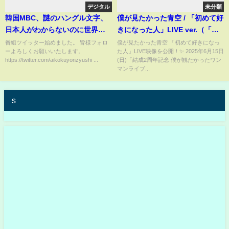
デジタル
未分類
韓国MBC、謎のハングル文字、
僕が見たかった青空 / 「初めて好
日本人がわからないのに世界が
きになった人」LIVE ver.（「結
わかるわけがない、マリオもド
成2周年記念 僕が観たかったワン
番組ツイッター始めました。 皆様フォロ
僕が見たかった青空 「初めて好きになっ
ーよろしくお願いいたします。
た人」LIVE映像を公開！✨ 2025年6月15日
ラえもんも出ない閉会式④【銃
マンライブ vol.2」06.15 ）
https://twitter.com/aikokuyonzyushi ...
(日)「結成2周年記念 僕が観たかったワン
士】8/11(水)
マンライブ...
s