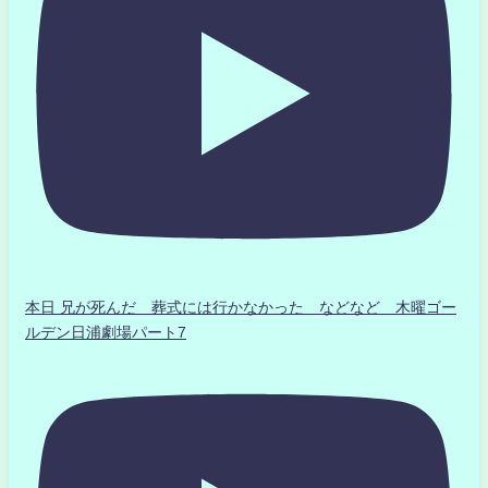
本日 兄が死んだ 葬式には行かなかった などなど 木曜ゴー
ルデン日浦劇場パート7