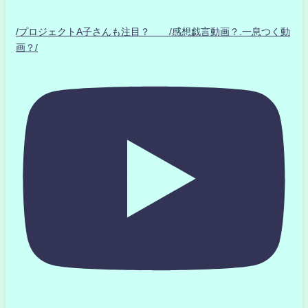
/プロジェクトA子さんも注目？ /感想戯言動画？.一息つく動
画？/