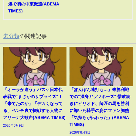
処で初の中東派遣(ABEMA
TIMES)
未分類
の関連記事
「オーラが違う」バスケ日本代
「ぽんぽん連打も…」未勝利戦
表戦で“まさかのサプライズ”！
での“渾身ガッツポーズ” 惜敗続
「来てたのか」「デカくなって
きにピリオド、師匠の馬を勝利
る」ベンチ裏で観戦する人物に
に導いた騎手の姿にファン胸熱
アリーナ大歓声(ABEMA TIMES)
「気持ちが伝わった」(ABEMA
TIMES)
2026年8月9日
2026年8月9日