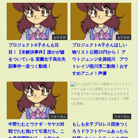
おすすめ
おすすめ
プロジェクトA子さんも注
プロジェクトA子さんほしい
目！【未解決事件】誰かが嘘
物リスト公開15円から！ ア
をついている 室蘭女子高生失
ウトジュンジ全員稲川 アウ
踪事件一息つく動画！
トレイジ稲川淳二動画！おす
すめアニメ！声優
スターダム
スターダム
中野たむとウナギ・サヤカ対
もしも女子プロレス団体つく
戦でたむ負けて引退だろ。こ
ろうドラフトゲームあったら