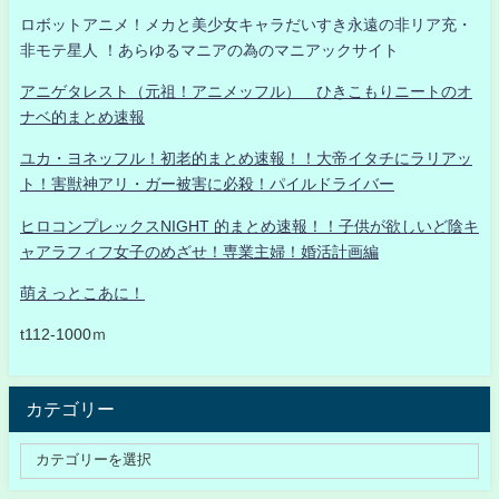
ロボットアニメ！メカと美少女キャラだいすき永遠の非リア充・
非モテ星人 ！あらゆるマニアの為のマニアックサイト
アニゲタレスト（元祖！アニメッフル） ひきこもりニートのオ
ナベ的まとめ速報
ユカ・ヨネッフル！初老的まとめ速報！！大帝イタチにラリアッ
ト！害獣神アリ・ガー被害に必殺！パイルドライバー
ヒロコンプレックスNIGHT 的まとめ速報！！子供が欲しいど陰キ
ャアラフィフ女子のめざせ！専業主婦！婚活計画編
萌えっとこあに！
t112-1000ｍ
カテゴリー