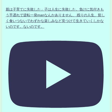
親は子育てに失敗した」子は人生に失敗した。負けに気付きも
う手遅れで逆転一発manなんかありません、 残りの人生、貧し
く食いつないでわずかな楽しみなど見つけて生きていくしかな
いのです。ないのです。