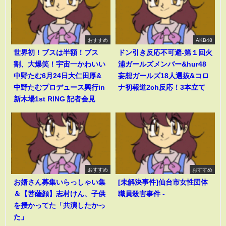
おすすめ
AKB48
世界初！ブスは半額！ブス
ドン引き反応不可避-第１回火
割、大爆笑！宇宙一かわいい
浦ガールズメンバー&hur48
中野たむ6月24日大仁田厚&
妄想ガールズ18人選抜&コロ
中野たむプロデュース興行in
ナ初報道2ch反応！3本立て
新木場1st RING 記者会見
おすすめ
おすすめ
お婿さん募集いらっしゃい集
[未解決事件]仙台市女性団体
＆【菩薩顔】志村けん、子供
職員殺害事件 -
を授かってた「共演したかっ
た」