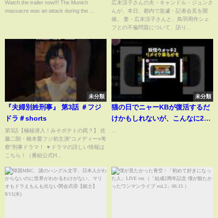
倫問題について語る
Watch the trailer now!!! The Munich
広末涼子さんの夫・キャンドル・ジュンさ
massacre was an attack during the ...
んが、本日、都内で急遽・記者会見を開
催。 妻・広末涼子さんと、鳥羽周作シェ
フとの不倫問題について、語り...
未分類
未分類
『夫婦別姓刑事』 第3話 ＃フジ
猫の日でニャーKBが復活するだ
ドラ＃shorts
けかもしれないが、こんなに2が
多いと妖怪ウォッチ2のリメイク
第3話【極秘潜入！みそポテトの罠？】 佐
...
藤二朗・橋本愛フジ初主演“コメディー×考
を期待してしまうではないか。
察”刑事ドラマ！ ▼ドラマの詳しい情報は
おそらく妖怪ウォッチファンは
こちら！（番組公式H...
リメイクの匂わせにしか見えな
いはずだ。