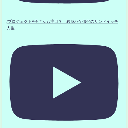
/プロジェクトA子さんも注目？ 独身ハゲ僧侶のサンドイッチ
人生