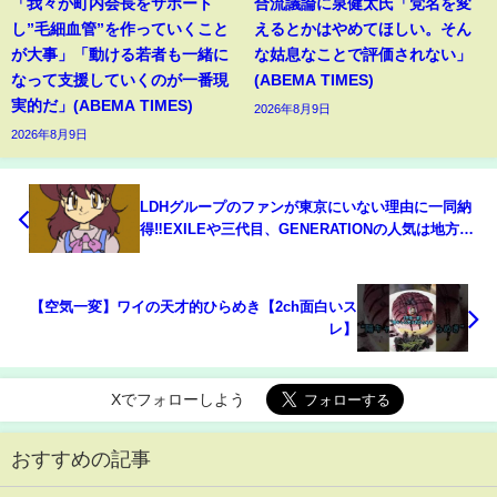
「我々が町内会長をサポート
合流議論に泉健太氏「党名を変
し”毛細血管”を作っていくこと
えるとかはやめてほしい。そん
が大事」「動ける若者も一緒に
な姑息なことで評価されない」
なって支援していくのが一番現
(ABEMA TIMES)
実的だ」(ABEMA TIMES)
2026年8月9日
2026年8月9日
LDHグループのファンが東京にいない理由に一同納
得‼EXILEや三代目、GENERATIONの人気は地方民
が支えてる？【おしえて！くじら先生】
【空気一変】ワイの天才的ひらめき【2ch面白いス
レ】
Xでフォローしよう
おすすめの記事