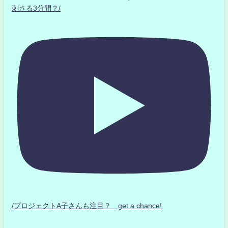
刺さる3分間？/
/プロジェクトA子さんも注目？ get a chance!