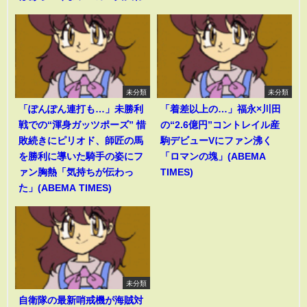
未分類
未分類
「ぽんぽん連打も…」未勝利
「着差以上の…」福永×川田
戦での“渾身ガッツポーズ” 惜
の“2.6億円”コントレイル産
敗続きにピリオド、師匠の馬
駒デビューVにファン沸く
を勝利に導いた騎手の姿にフ
「ロマンの塊」(ABEMA
ァン胸熱「気持ちが伝わっ
TIMES)
た」(ABEMA TIMES)
未分類
自衛隊の最新哨戒機が海賊対