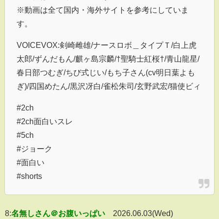
※動画は全て国内・海外サイトを参考にしていま
す。
VOICEVOX:剣崎雌雄/ナースロボ＿タイプＴ/白上虎
太郎/ずんだもん/麒ヶ島宗麟/†聖騎士紅桜†/青山龍星/
春日部つむぎ/ちび式じい/もち子さん(cv明日葉よも
ぎ)/四国めたん/黒沢冴白/雀松朱司/玄野武宏/猫使ビィ
#2ch
#2ch面白いスレ
#5ch
#ジョーク
#面白い
#shorts
8:
名無しさん＠お腹いっぱい
2026.06.03(Wed)