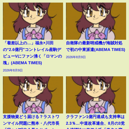
「着差以上の…」福永×川田
自衛隊の最新哨戒機が海賊対処
の“2.6億円”コントレイル産駒デ
で初の中東派遣(ABEMA TIMES)
ビューVにファン沸く「ロマンの
2026年8月9日
塊」(ABEMA TIMES)
2026年8月9日
支援物資どう届ける？ラストワ
クラファン1億円達成も支持率は
ンマイル問題に熊本・八代市長
2.3％…中道改革連合、8月の3党