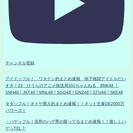
チャンネル登録
アイドッフル！ ワタクシ的まとめ速報 地下格闘アイドルだい
すき！23 ひうらのアニメ放送局101ちゃんねる BNK48 ！
SNH48！JKT48！MNL48！SGO48！GNZ48！STU48！SKE48
タダッフル！ネトゲ廃人的まとめ速報！！ネット乞食DE2000万
パワーズ！
・ハゲッフル！哀愁のハゲ男の髪ってるまとめ速報！！激しくハ
ゲっTEL？