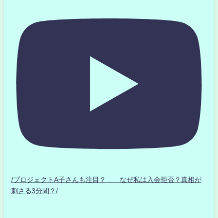
/プロジェクトA子さんも注目？ なぜ私は入会拒否？真相が
刺さる3分間？/