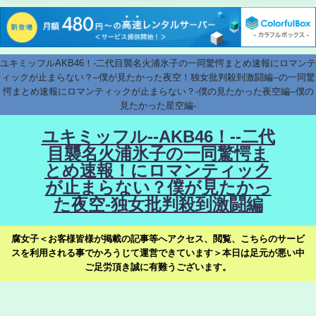
ユキミッフルAKB46！-二代目襲名火浦氷子の一同驚愕まとめ速報にロマンテ
ィックが止まらない？--僕が見たかった夜空！独女批判殺到激闘編--の一同驚
愕まとめ速報にロマンティックが止まらない？-僕の見たかった夜空編--僕の
見たかった星空編-
ユキミッフル--AKB46！--二代
目襲名火浦氷子の一同驚愕ま
とめ速報！にロマンティック
が止まらない？僕が見たかっ
た夜空-独女批判殺到激闘編
腐女子＜お客様皆様が掲載の記事等へアクセス、閲覧、こちらのサービ
スを利用される事でかろうじて運営できています＞本日は足元が悪い中
ご足労頂き誠に有難うございます。