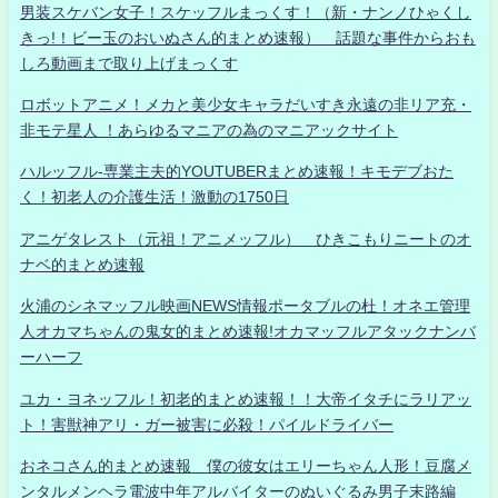
男装スケバン女子！スケッフルまっくす！（新・ナンノひゃくし
きっ!！ビー玉のおいぬさん的まとめ速報） 話題な事件からおも
しろ動画まで取り上げまっくす
ロボットアニメ！メカと美少女キャラだいすき永遠の非リア充・
非モテ星人 ！あらゆるマニアの為のマニアックサイト
ハルッフル-専業主夫的YOUTUBERまとめ速報！キモデブおた
く！初老人の介護生活！激動の1750日
アニゲタレスト（元祖！アニメッフル） ひきこもりニートのオ
ナベ的まとめ速報
火浦のシネマッフル映画NEWS情報ポータブルの杜！オネエ管理
人オカマちゃんの鬼女的まとめ速報!オカマッフルアタックナンバ
ーハーフ
ユカ・ヨネッフル！初老的まとめ速報！！大帝イタチにラリアッ
ト！害獣神アリ・ガー被害に必殺！パイルドライバー
おネコさん的まとめ速報 僕の彼女はエリーちゃん人形！豆腐メ
ンタルメンヘラ電波中年アルバイターのぬいぐるみ男子末路編