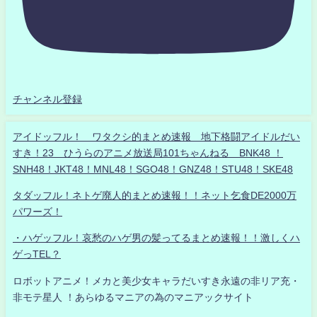
チャンネル登録
アイドッフル！ ワタクシ的まとめ速報 地下格闘アイドルだい
すき！23 ひうらのアニメ放送局101ちゃんねる BNK48 ！
SNH48！JKT48！MNL48！SGO48！GNZ48！STU48！SKE48
タダッフル！ネトゲ廃人的まとめ速報！！ネット乞食DE2000万
パワーズ！
・ハゲッフル！哀愁のハゲ男の髪ってるまとめ速報！！激しくハ
ゲっTEL？
ロボットアニメ！メカと美少女キャラだいすき永遠の非リア充・
非モテ星人 ！あらゆるマニアの為のマニアックサイト