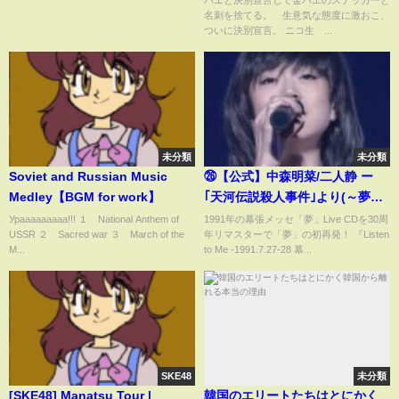
バエと決別宣言して金バエのステッカーと
ニコ動画
名刺を捨てる。 生意気な態度に激おこ、
ついに決別宣言。 ニコ生 ...
未分類
未分類
Soviet and Russian Music
㉖【公式】中森明菜/二人静 ー
Medley【BGM for work】
｢天河伝説殺人事件｣より(～夢
～'91 Akina Nakamori Special
Урааааааааа!!! １ National Anthem of
1991年の幕張メッセ「夢」Live CDを30周
USSR ２ Sacred war ３ March of the
年リマスターで「夢」の初再発！ 『Listen
Live at幕張メッセ,1991.7.28 &
M...
to Me -1991.7.27-28 幕...
29) FutariShizuka
SKE48
未分類
[SKE48] Manatsu Tour |
韓国のエリートたちはとにかく