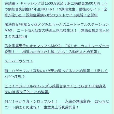
完結編＞ キャッシング計1500万返済：厨二病借金3500万円！う
つ病統合失調症14年生HKT46！！9期研究生、最後のサイト！全
米が泣いた！認知症鬱病60代のラストサイト絶賛！公開中
魔法熟女/美魔女ッ娘メグみみちゃんのニートッフルステーション
MAX！ ニート仙人仙女の映画三昧老後生活！（無職孤独居老人的
まとめ速報Z)]
乙女系腐男子のオカマッフルMAX2- FX！オ・カマトレーダーの
逆襲！！ 極道のオカマたち編（おもしろ動画まとめ速報）
スーパーウンコ！
新・ハゲッフル！哀愁のハゲ男の髪ってるまとめ速報！！激しく
ハゲっTEL？
こじ！コジッフル@！-レズっ娘百合ネエ！こじらせ！50独身処
女のBL腐女子的まとめ速報-
何だ！何が？真・シロッフル！！ 永遠の無職童貞- ぼっちな
ニート的まとめ速報！一生童貞上等夜露死苦！