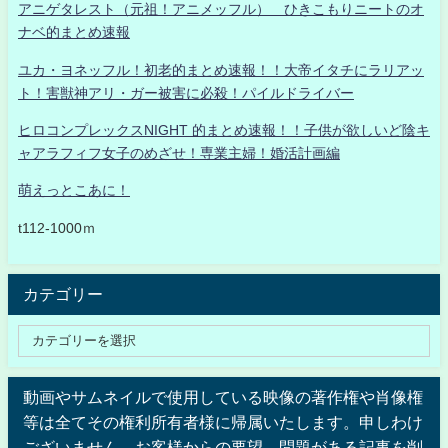
アニゲタレスト（元祖！アニメッフル） ひきこもりニートのオ
ナベ的まとめ速報
ユカ・ヨネッフル！初老的まとめ速報！！大帝イタチにラリアッ
ト！害獣神アリ・ガー被害に必殺！パイルドライバー
ヒロコンプレックスNIGHT 的まとめ速報！！子供が欲しいど陰キ
ャアラフィフ女子のめざせ！専業主婦！婚活計画編
萌えっとこあに！
t112-1000ｍ
カテゴリー
動画やサムネイルで使用している映像の著作権や肖像権
等は全てその権利所有者様に帰属いたします。申しわけ
ございません。お客様からの要望、問題がある記事を削