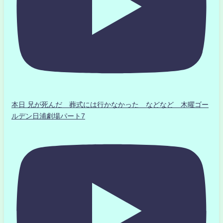
本日 兄が死んだ 葬式には行かなかった などなど 木曜ゴー
ルデン日浦劇場パート7