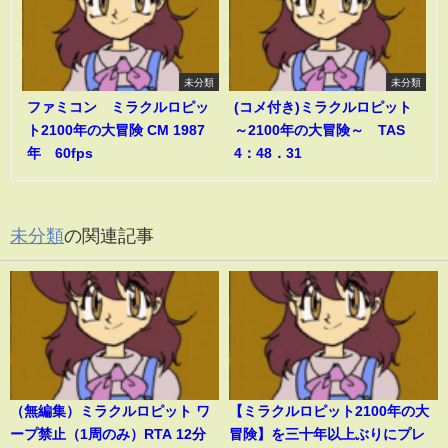
未分類
未分類
ファミコン ミラクルロピッ
(コメ付き)ミラクルロピット
ト2100年の大冒険 CM 1987
～2100年の大冒険～ TAS
年 60fps
4：48．31
未分類
の関連記事
（無編集）ミラクルロピット ワ
【ミラクルロピット2100年の大
ープ禁止（1周のみ）RTA 12分
冒険】を三十年以上ぶりにプレ