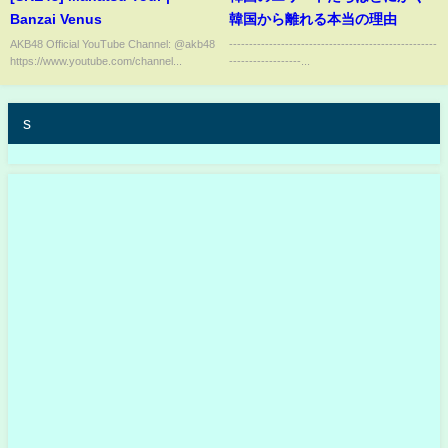
Banzai Venus
韓国から離れる本当の理由
AKB48 Official YouTube Channel: @akb48
----------------------------------------------------
https://www.youtube.com/channel...
------------------...
s