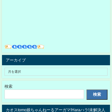
アーカイブ
検索
検索
カオスtomo娘ちゃんねーるアーガマ!Haraハラ!未解決人