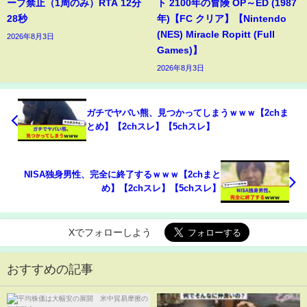
ープ禁止（1周のみ）RTA 12分
ト 2100年の冒険 OP～ED (1987
28秒
年)【FC クリア】【Nintendo
(NES) Miracle Ropitt (Full
2026年8月3日
Games)】
2026年8月3日
ガチでヤバい熊、見つかってしまうｗｗｗ【2chま
とめ】【2chスレ】【5chスレ】
NISA独身男性、完全に終了するｗｗｗ【2chまと
め】【2chスレ】【5chスレ】
Xでフォローしよう
おすすめの記事