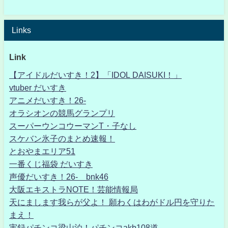
Links
Link
【アイドルだいすき！2】「IDOL DAISUKI！」
vtuber だいすき
アニメだいすき！26-
オラシオンの競馬グランプリ
スーパーウンコウーマンT・子なし
スケバン氷子のまとめ速報！
とおやまエリア51
一番くじ福袋 だいすき
声優だいすき！26- bnk46
大阪エキストラNOTE！芸能情報局
天にまします我らが父よ！ 願わくはわがドル円を守りた
まえ！
実録パチンコ梁山泊！パチンコakb108道