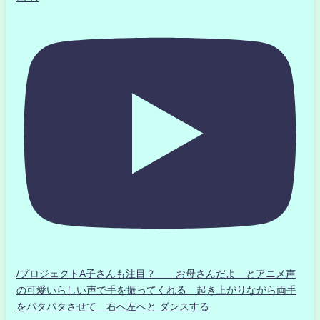
/プロジェクトA子さんも注目？ お母さんだよ とアニメ声
の可愛いらしい声で手を振ってくれる 起き上がりながら両手
をパタパタさせて 右へ左へと ダンスする