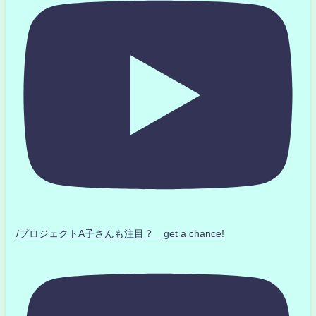
/プロジェクトA子さんも注目？ get a chance!