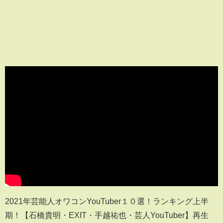
2021年芸能人オワコンYouTuber１０選！ランキング上半
期！【石橋貴明・EXIT・手越祐也・芸人YouTuber】再生