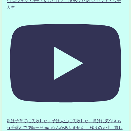
/プロジェクトA子さんも注目？ 独身ハゲ僧侶のサンドイッチ
人生
親は子育てに失敗した」子は人生に失敗した。負けに気付きも
う手遅れで逆転一発manなんかありません、 残りの人生、貧し