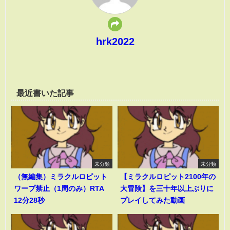
hrk2022
最近書いた記事
未分類
未分類
（無編集）ミラクルロピット
【ミラクルロピット2100年の
ワープ禁止（1周のみ）RTA
大冒険】を三十年以上ぶりに
12分28秒
プレイしてみた動画