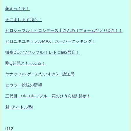
萌えっふる！
天にまします我ら！
ヒロシッフル！ヒロシデース山さんのリフォームひとりDIY！！
ヒロユキユキッフルMAX！スーパークッキング！
徹夜DEテツヤッフル!！レトロ館2号店！
剛Q超児ともっふる！
ヤナッフル ゲームだいすき6！放送局
ヒウラー総統の野望
三代目 ユキユキッフル 花のひうら組! 見参！
魁!!アイドル塾!
t112