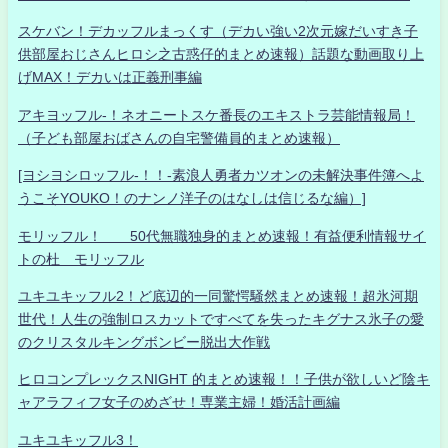
スケバン！デカッフルまっくす（デカい強い2次元嫁だいすき子
供部屋おじさんヒロシ之古惑仔的まとめ速報）話題な動画取り上
げMAX！デカいは正義刑事編
アキヨッフル-！ネオニートスケ番長のエキストラ芸能情報局！
（子ども部屋おばさんの自宅警備員的まとめ速報）
[ヨシヨシロッフル-！！-素浪人勇者カツオンの未解決事件簿へよ
うこそYOUKO！のナンノ洋子のはなしは信じるな編）]
モリッフル！ 50代無職独身的まとめ速報！有益便利情報サイ
トの杜 モリッフル
ユキユキッフル2！ど底辺的一同驚愕騒然まとめ速報！超氷河期
世代！人生の強制ロスカットですべてを失ったキグナス氷子の愛
のクリスタルキングボンビー脱出大作戦
ヒロコンプレックスNIGHT 的まとめ速報！！子供が欲しいど陰キ
ャアラフィフ女子のめざせ！専業主婦！婚活計画編
ユキユキッフル3！