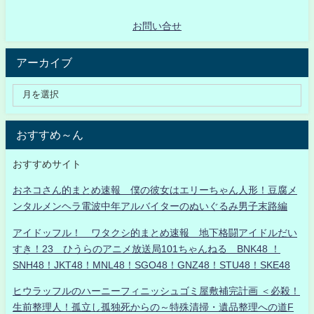
お問い合せ
アーカイブ
おすすめ～ん
おすすめサイト
おネコさん的まとめ速報 僕の彼女はエリーちゃん人形！豆腐メ
ンタルメンヘラ電波中年アルバイターのぬいぐるみ男子末路編
アイドッフル！ ワタクシ的まとめ速報 地下格闘アイドルだい
すき！23 ひうらのアニメ放送局101ちゃんねる BNK48 ！
SNH48！JKT48！MNL48！SGO48！GNZ48！STU48！SKE48
ヒウラッフルのハーニーフィニッシュゴミ屋敷補完計画 ＜必殺！
生前整理人！孤立し孤独死からの～特殊清掃・遺品整理への道F