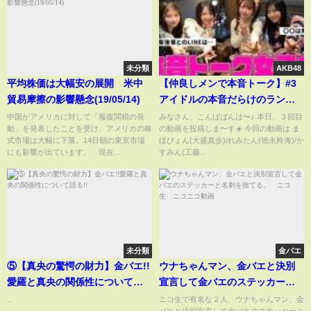
未分類
AKB48
平均株価は大幅安の展開 米中
【仲良しメンで本音トーク】#3
貿易摩擦の影響懸念(19/05/14)
アイドルの本音だらけのランチ
女子会
中国がアメリカに対して「報復関税の発
みなさん、こんばばんは〜♪ 本日、３回目
動」を発表したことを受け、アメリカの株
の動画を投稿しま〜す☀️ 今回の動画は ま
式市場は大幅に下落。14日朝の東京市場
ほぴょん(大盛真歩)/れみたん(徳永羚海)/か
にも影響が出ています。 現在...
すみん(工藤...
未分類
金バエ
⑤【真央の驚愕の財力】金バエ!!
ウナちゃんマン、金バエと決別
愛羅と真央の関係性について語
宣言して金バエのステッカーと
る!!
名刺を捨てる。 ニコ生 ニコ
...
ニコ生で有名な２人、ウナちゃんマン、金