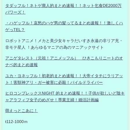
タダッフル！ネトゲ廃人的まとめ速報！！ネット乞食DE2000万
パワーズ！
・ハゲッフル！哀愁のハゲ男の髪ってるまとめ速報！！激しくハ
ゲっTEL？
ロボットアニメ！メカと美少女キャラだいすき永遠の非リア充・
非モテ星人 ！あらゆるマニアの為のマニアックサイト
アニゲタレスト（元祖！アニメッフル） ひきこもりニートのオ
ナベ的まとめ速報
ユカ・ヨネッフル！初老的まとめ速報！！大帝イタチにラリアッ
ト！害獣神アリ・ガー被害に必殺！パイルドライバー
ヒロコンプレックスNIGHT 的まとめ速報！！子供が欲しいど陰キ
ャアラフィフ女子のめざせ！専業主婦！婚活計画編
萌えっとこあに！
t112-1000ｍ