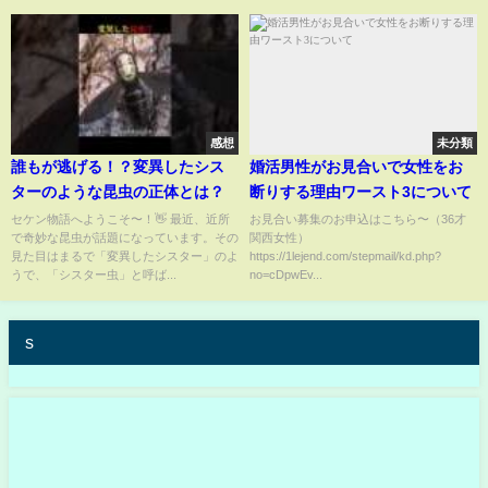
感想
未分類
誰もが逃げる！？変異したシス
婚活男性がお見合いで女性をお
ターのような昆虫の正体とは？
断りする理由ワースト3について
セケン物語へようこそ〜！👋 最近、近所
お見合い募集のお申込はこちら〜（36才
で奇妙な昆虫が話題になっています。その
関西女性）
見た目はまるで「変異したシスター」のよ
https://1lejend.com/stepmail/kd.php?
うで、「シスター虫」と呼ば...
no=cDpwEv...
s