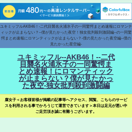
ユキミッフルAKB46！-二代目襲名火浦氷子の一同驚愕まとめ速報にロマンテ
ィックが止まらない？--僕が見たかった夜空！独女批判殺到激闘編--の一同驚
愕まとめ速報にロマンティックが止まらない？-僕の見たかった夜空編--僕の
見たかった星空編-
ユキミッフル--AKB46！--二代
目襲名火浦氷子の一同驚愕ま
とめ速報！にロマンティック
が止まらない？僕が見たかっ
た夜空-独女批判殺到激闘編
腐女子＜お客様皆様が掲載の記事等へアクセス、閲覧、こちらのサービ
スを利用される事でかろうじて運営できています＞本日は足元が悪い中
ご足労頂き誠に有難うございます。