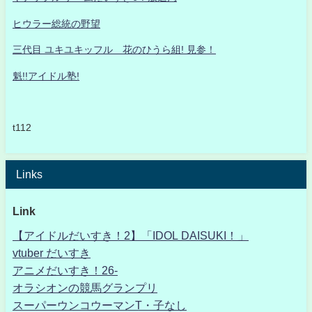
ヒウラー総統の野望
三代目 ユキユキッフル 花のひうら組! 見参！
魁!!アイドル塾!
t112
Links
Link
【アイドルだいすき！2】「IDOL DAISUKI！」
vtuber だいすき
アニメだいすき！26-
オラシオンの競馬グランプリ
スーパーウンコウーマンT・子なし