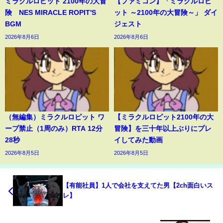
ミラクルロピット 2100年の大冒
【ファミコン】「ミラクルロピ
険 NES MIRACLE ROPIT'S
ット ～2100年の大冒険～」 ダイ
BGM
ジェスト
2026年8月6日
2026年8月6日
（無編集）ミラクルロピット ワ
【ミラクルロピット2100年の大
ープ禁止（1周のみ）RTA 12分
冒険】を三十年以上ぶりにプレ
28秒
イしてみた動画
2026年8月5日
2026年8月5日
【有能社員】1人で会社を支えてた男【2ch面白いス
レ】