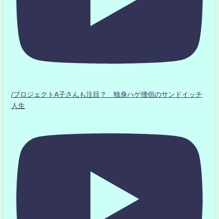
/プロジェクトA子さんも注目？ 独身ハゲ僧侶のサンドイッチ
人生