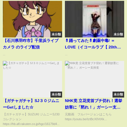
未分類
未分類
【石川県羽咋市】千里浜ライブ
💊踊ってみた💊劇薬中毒/ ＝
カメラ のライブ配信
LOVE（イコールラブ【 20th
Single】#野田真理愛 #shorts
...
...
未分類
未分類
【ガチャガチャ】SJ３０ジムニ
NHK党 立花党首ブチ切れ！選挙
ーGetしました☆
妨害に「黙れ！」ガーシー支持
党
【ガチャガチャ】SUZUKI ジムニーSJ30
元動画 フルバージョンはこちら
コレクション
https://youtu.be/IztBcX0VtXk...
https://hb.afl.rakuten.co.jp/hgc/16179d4...