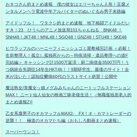
おネコさん的まとめ速報 僕の彼女はエリーちゃん人形！豆腐メ
ンタルメンヘラ電波中年アルバイターのぬいぐるみ男子末路編
アイドッフル！ ワタクシ的まとめ速報 地下格闘アイドルだい
すき！23 ひうらのアニメ放送局101ちゃんねる BNK48 ！
SNH48！JKT48！MNL48！SGO48！GNZ48！STU48！SKE48
ヒウラッフルのハーニーフィニッシュゴミ屋敷補完計画 ＜必殺！
生前整理人！孤立し孤独死からの～特殊清掃・遺品整理への道F
完結編＞ キャッシング計1500万返済：厨二病借金3500万円！う
つ病統合失調症14年生HKT46！！9期研究生、最後のサイト！全
米が泣いた！認知症鬱病60代のラストサイト絶賛！公開中
魔法熟女/美魔女ッ娘メグみみちゃんのニートッフルステーション
MAX！ ニート仙人仙女の映画三昧老後生活！（無職孤独居老人的
まとめ速報Z)]
乙女系腐男子のオカマッフルMAX2- FX！オ・カマトレーダーの
逆襲！！ 極道のオカマたち編（おもしろ動画まとめ速報）
スーパーウンコ！