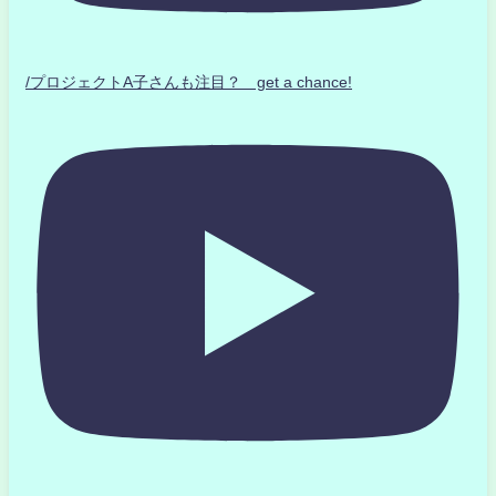
/プロジェクトA子さんも注目？ get a chance!