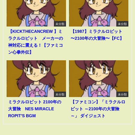
未分類
未分類
【KICKTHECANCREW 】ミ
【1987】ミラクルロピット
ラクルロピット メーカーの
〜2100年の大冒険〜【FC】
神対応に震える！【ファミコ
ン心拳外伝】
未分類
未分類
ミラクルロピット 2100年の
【ファミコン】「ミラクルロ
大冒険 NES MIRACLE
ピット ～2100年の大冒険
ROPIT'S BGM
～」 ダイジェスト