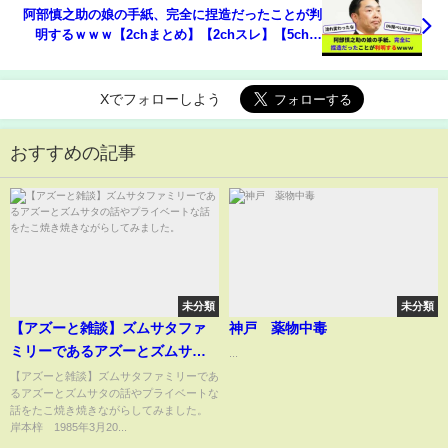
阿部慎之助の娘の手紙、完全に捏造だったことが判
明するｗｗｗ【2chまとめ】【2chスレ】【5chス
レ】
Xでフォローしよう
おすすめの記事
未分類
未分類
【アズーと雑談】ズムサタファ
神戸 薬物中毒
ミリーであるアズーとズムサタ
...
の話やプライベートな話をたこ
【アズーと雑談】ズムサタファミリーであ
るアズーとズムサタの話やプライベートな
焼き焼きながらしてみました。
話をたこ焼き焼きながらしてみました。
岸本梓 1985年3月20...