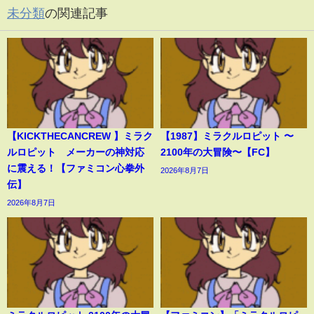
未分類
の関連記事
【KICKTHECANCREW 】ミラク
【1987】ミラクルロピット 〜
ルロピット メーカーの神対応
2100年の大冒険〜【FC】
に震える！【ファミコン心拳外
2026年8月7日
伝】
2026年8月7日