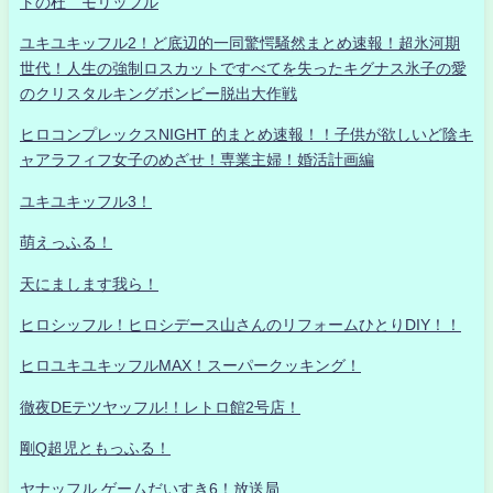
トの杜 モリッフル
ユキユキッフル2！ど底辺的一同驚愕騒然まとめ速報！超氷河期
世代！人生の強制ロスカットですべてを失ったキグナス氷子の愛
のクリスタルキングボンビー脱出大作戦
ヒロコンプレックスNIGHT 的まとめ速報！！子供が欲しいど陰キ
ャアラフィフ女子のめざせ！専業主婦！婚活計画編
ユキユキッフル3！
萌えっふる！
天にまします我ら！
ヒロシッフル！ヒロシデース山さんのリフォームひとりDIY！！
ヒロユキユキッフルMAX！スーパークッキング！
徹夜DEテツヤッフル!！レトロ館2号店！
剛Q超児ともっふる！
ヤナッフル ゲームだいすき6！放送局