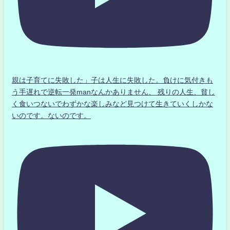
親は子育てに失敗した」子は人生に失敗した。負けに気付きも
う手遅れで逆転一発manなんかありません、 残りの人生、貧し
く食いつないでわずかな楽しみなど見つけて生きていくしかな
いのです。ないのです。