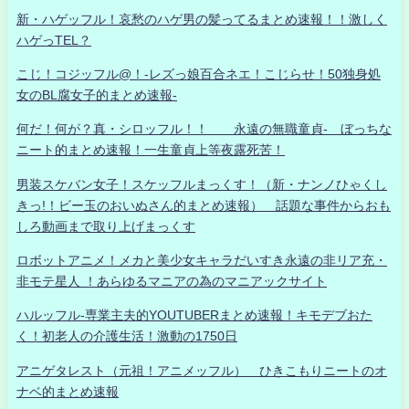
新・ハゲッフル！哀愁のハゲ男の髪ってるまとめ速報！！激しく
ハゲっTEL？
こじ！コジッフル@！-レズっ娘百合ネエ！こじらせ！50独身処
女のBL腐女子的まとめ速報-
何だ！何が？真・シロッフル！！ 永遠の無職童貞- ぼっちな
ニート的まとめ速報！一生童貞上等夜露死苦！
男装スケバン女子！スケッフルまっくす！（新・ナンノひゃくし
きっ!！ビー玉のおいぬさん的まとめ速報） 話題な事件からおも
しろ動画まで取り上げまっくす
ロボットアニメ！メカと美少女キャラだいすき永遠の非リア充・
非モテ星人 ！あらゆるマニアの為のマニアックサイト
ハルッフル-専業主夫的YOUTUBERまとめ速報！キモデブおた
く！初老人の介護生活！激動の1750日
アニゲタレスト（元祖！アニメッフル） ひきこもりニートのオ
ナベ的まとめ速報