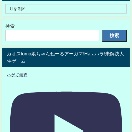
検索
検索
カオスtomo娘ちゃんねーるアーガマ!Haraハラ!未解決人
生ゲーム
ハゲて無双