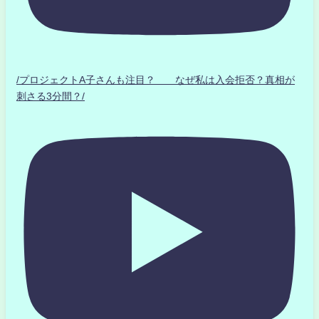
/プロジェクトA子さんも注目？ なぜ私は入会拒否？真相が
刺さる3分間？/