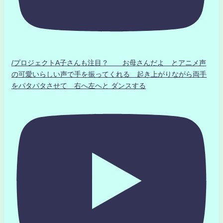
/プロジェクトA子さんも注目？ お母さんだよ とアニメ声
の可愛いらしい声で手を振ってくれる 起き上がりながら両手
をパタパタさせて 右へ左へと ダンスする