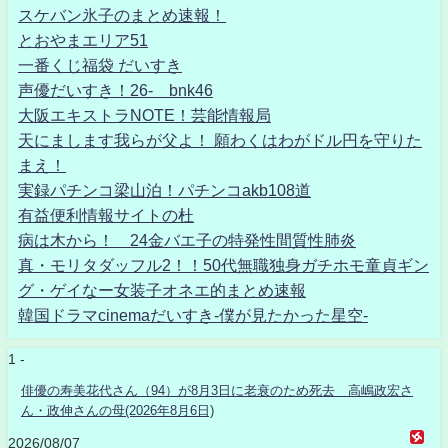
スケバン氷子のまとめ速報！
とおやまエリア51
一番くじ福袋 だいすき
声優だいすき！26- bnk46
大阪エキストラNOTE！芸能情報局
天にまします我らが父よ！ 願わくはわがドル円を守りた
まえ！
実録パチンコ梁山泊！パチンコakb108道
有益便利情報サイトの杜
病は木から！ 24金バエ子の特発性間質性肺炎
真・モリタダッフル2！！50代無職独身ガチホモ童貞ギン
グ・ゲイなー女装子オネエ的まとめ速報
韓国ドラマcinemaだいすき-僕が見たかった星空-
1 -
俳優の寿美花代さん（94）が8月3日に老衰のため死去 高嶋政宏さ
ん・政伸さんの母(2026年8月6日)
2026/08/07