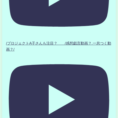
/プロジェクトA子さんも注目？ /感想戯言動画？.一息つく動
画？/