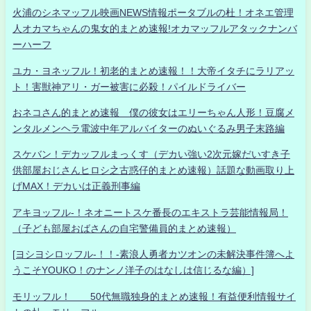
火浦のシネマッフル映画NEWS情報ポータブルの杜！オネエ管理
人オカマちゃんの鬼女的まとめ速報!オカマッフルアタックナンバ
ーハーフ
ユカ・ヨネッフル！初老的まとめ速報！！大帝イタチにラリアッ
ト！害獣神アリ・ガー被害に必殺！パイルドライバー
おネコさん的まとめ速報 僕の彼女はエリーちゃん人形！豆腐メ
ンタルメンヘラ電波中年アルバイターのぬいぐるみ男子末路編
スケバン！デカッフルまっくす（デカい強い2次元嫁だいすき子
供部屋おじさんヒロシ之古惑仔的まとめ速報）話題な動画取り上
げMAX！デカいは正義刑事編
アキヨッフル-！ネオニートスケ番長のエキストラ芸能情報局！
（子ども部屋おばさんの自宅警備員的まとめ速報）
[ヨシヨシロッフル-！！-素浪人勇者カツオンの未解決事件簿へよ
うこそYOUKO！のナンノ洋子のはなしは信じるな編）]
モリッフル！ 50代無職独身的まとめ速報！有益便利情報サイ