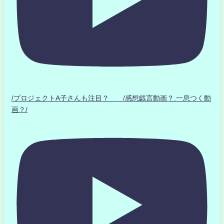
/プロジェクトA子さんも注目？ /感想戯言動画？.一息つく動
画？/