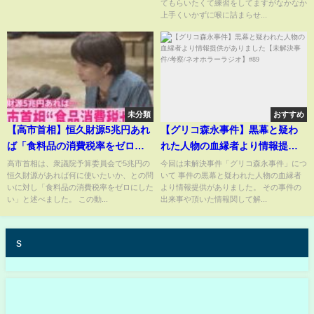
てもらいたくて練習をしてますがなかなか
上手くいかずに喉に詰まらせ...
未分類
おすすめ
【高市首相】恒久財源5兆円あれ
【グリコ森永事件】黒幕と疑わ
ば「食料品の消費税率をゼロに
れた人物の血縁者より情報提供
したい」
がありました【未解決事件/考察/
高市首相は、衆議院予算委員会で5兆円の
今回は未解決事件「グリコ森永事件」につ
恒久財源があれば何に使いたいか、との問
いて 事件の黒幕と疑われた人物の血縁者
ネオホラーラジオ】#89
いに対し「食料品の消費税率をゼロにした
より情報提供がありました。 その事件の
い」と述べました。 この動...
出来事や頂いた情報関して解...
s