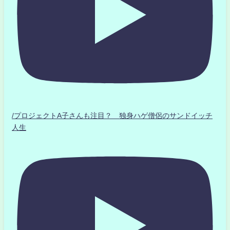
/プロジェクトA子さんも注目？ 独身ハゲ僧侶のサンドイッチ
人生