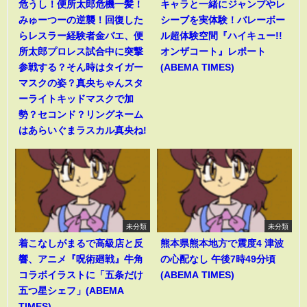
危うし！便所太郎危機一髪！
キャラと一緒にジャンプやレ
みゅーつーの逆襲！回復した
シーブを実体験！バレーボー
らレスラー経験者金バエ、便
ル超体験空間『ハイキュー!!
所太郎プロレス試合中に突撃
オンザコート』レポート
参戦する？そん時はタイガー
(ABEMA TIMES)
マスクの姿？真央ちゃんスタ
ーライトキッドマスクで加
勢？セコンド？リングネーム
はあらいぐまラスカル真央ね!
未分類
未分類
着こなしがまるで高級店と反
熊本県熊本地方で震度4 津波
響、アニメ『呪術廻戦』牛角
の心配なし 午後7時49分頃
コラボイラストに「五条だけ
(ABEMA TIMES)
五つ星シェフ」(ABEMA
TIMES)