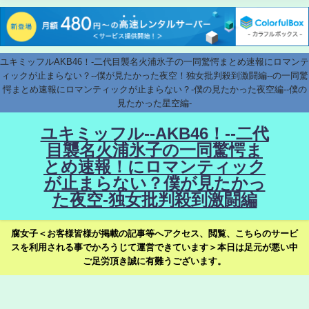
ユキミッフルAKB46！-二代目襲名火浦氷子の一同驚愕まとめ速報にロマンテ
ィックが止まらない？--僕が見たかった夜空！独女批判殺到激闘編--の一同驚
愕まとめ速報にロマンティックが止まらない？-僕の見たかった夜空編--僕の
見たかった星空編-
ユキミッフル--AKB46！--二代
目襲名火浦氷子の一同驚愕ま
とめ速報！にロマンティック
が止まらない？僕が見たかっ
た夜空-独女批判殺到激闘編
腐女子＜お客様皆様が掲載の記事等へアクセス、閲覧、こちらのサービ
スを利用される事でかろうじて運営できています＞本日は足元が悪い中
ご足労頂き誠に有難うございます。