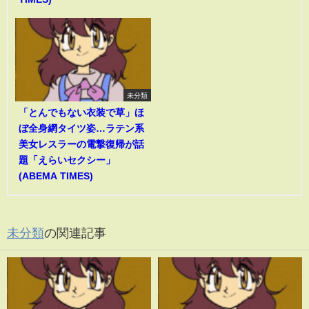
未分類
「とんでもない衣装で草」ほ
ぼ全身網タイツ姿…ラテン系
美女レスラーの電撃復帰が話
題「えらいセクシー」
(ABEMA TIMES)
未分類
の関連記事