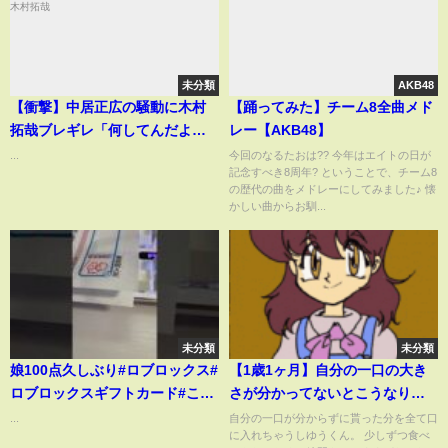
未分類
AKB48
【衝撃】中居正広の騒動に木村
【踊ってみた】チーム8全曲メド
拓哉ブレギレ「何してんだよ… #
レー【AKB48】
日本 #japan #中居正広 #木村拓
...
今回のなるたおは?? 今年はエイトの日が
記念すべき8周年? ということで、チーム8
哉
の歴代の曲をメドレーにしてみました♪ 懐
かしい曲からお馴...
未分類
未分類
娘100点久しぶり#ロブロックス#
【1歳1ヶ月】自分の一口の大き
ロブロックスギフトカード#こど
さが分かってないとこうなりま
も #shorts
す【喉詰まり注意】
...
自分の一口が分からずに貰った分を全て口
に入れちゃうしゆうくん。 少しずつ食べ