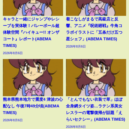
キャラと一緒にジャンプやレシ
着こなしがまるで高級店と反
ーブを実体験！バレーボール超
響、アニメ『呪術廻戦』牛角コ
体験空間『ハイキュー!! オンザ
ラボイラストに「五条だけ五つ
コート』レポート(ABEMA
星シェフ」(ABEMA TIMES)
TIMES)
2026年8月6日
2026年8月6日
熊本県熊本地方で震度4 津波の心
「とんでもない衣装で草」ほぼ
配なし 午後7時49分頃(ABEMA
全身網タイツ姿…ラテン系美女
TIMES)
レスラーの電撃復帰が話題「え
らいセクシー」(ABEMA TIMES)
2026年8月6日
2026年8月6日