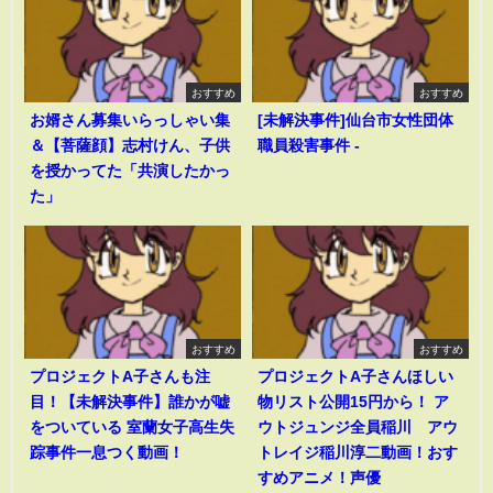
おすすめ
おすすめ
お婿さん募集いらっしゃい集
[未解決事件]仙台市女性団体
＆【菩薩顔】志村けん、子供
職員殺害事件 -
を授かってた「共演したかっ
た」
おすすめ
おすすめ
プロジェクトA子さんも注
プロジェクトA子さんほしい
目！【未解決事件】誰かが嘘
物リスト公開15円から！ ア
をついている 室蘭女子高生失
ウトジュンジ全員稲川 アウ
踪事件一息つく動画！
トレイジ稲川淳二動画！おす
すめアニメ！声優