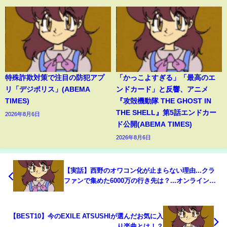
特殊詐欺対策で注目の防犯アプ
「かっこよすぎる」「最高のエ
リ「デジポリス」(ABEMA
ンドカード」と反響、アニメ
TIMES)
『攻殻機動隊 THE GHOST IN
THE SHELL』第5話エンドカー
2026年8月6日
ド公開(ABEMA TIMES)
2026年8月6日
【実話】西野のオワコン化が止まらない理由...クラ
ファンで集めた6000万の行き先は？...オンラインサ
ロン会員数激減の訳とは。
【BEST10】今のEXILE ATSUSHIが選んだお気に入
り楽曲とは！？