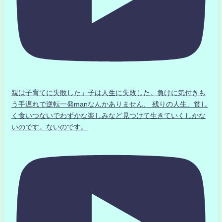
親は子育てに失敗した」子は人生に失敗した。負けに気付きも
う手遅れで逆転一発manなんかありません、 残りの人生、貧し
く食いつないでわずかな楽しみなど見つけて生きていくしかな
いのです。ないのです。