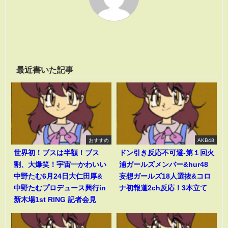
最近書いた記事
おすすめ
AKB48
世界初！ブスは半額！ブス
ドン引き反応不可避-第１回火
割、大爆笑！宇宙一かわいい
浦ガールズメンバー&hur48
中野たむ6月24日大仁田厚&
妄想ガールズ18人選抜&コロ
中野たむプロデュース興行in
ナ初報道2ch反応！3本立て
新木場1st RING 記者会見