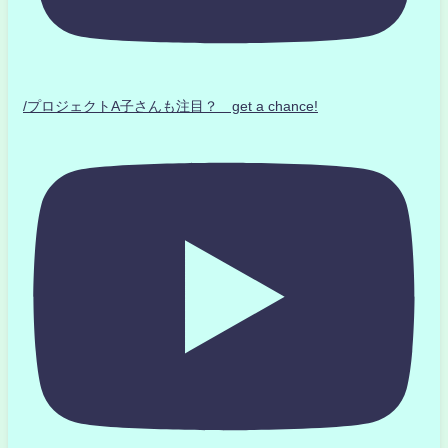
/プロジェクトA子さんも注目？ get a chance!