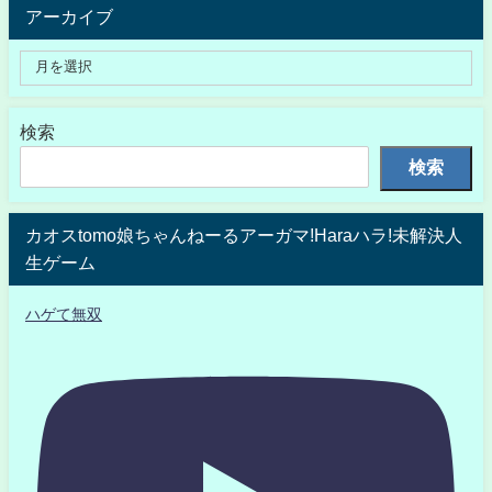
アーカイブ
検索
検索
カオスtomo娘ちゃんねーるアーガマ!Haraハラ!未解決人
生ゲーム
ハゲて無双