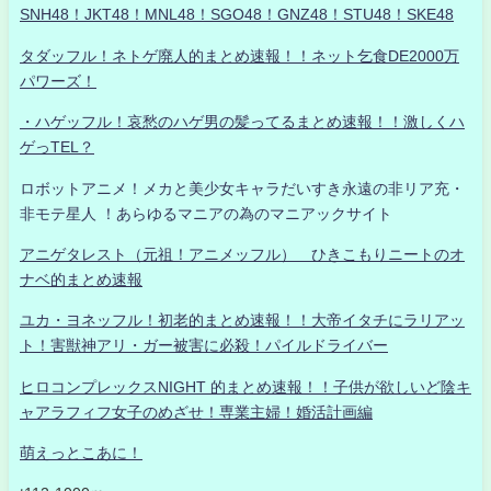
SNH48！JKT48！MNL48！SGO48！GNZ48！STU48！SKE48
タダッフル！ネトゲ廃人的まとめ速報！！ネット乞食DE2000万
パワーズ！
・ハゲッフル！哀愁のハゲ男の髪ってるまとめ速報！！激しくハ
ゲっTEL？
ロボットアニメ！メカと美少女キャラだいすき永遠の非リア充・
非モテ星人 ！あらゆるマニアの為のマニアックサイト
アニゲタレスト（元祖！アニメッフル） ひきこもりニートのオ
ナベ的まとめ速報
ユカ・ヨネッフル！初老的まとめ速報！！大帝イタチにラリアッ
ト！害獣神アリ・ガー被害に必殺！パイルドライバー
ヒロコンプレックスNIGHT 的まとめ速報！！子供が欲しいど陰キ
ャアラフィフ女子のめざせ！専業主婦！婚活計画編
萌えっとこあに！