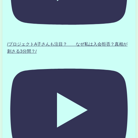
/プロジェクトA子さんも注目？ なぜ私は入会拒否？真相が
刺さる3分間？/