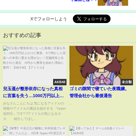
Xでフォローしよう
おすすめの記事
AKB48
未分類
兒玉遥が整形依存になった真相
ゴミの隙間で寝ていた夜職嬢。
に言葉を失う…1000万円以上か
管理会社から最後通告
けた整形、Xで明かした容姿への
みなさんこんにちは 気になるアイドルの
...
情報やアイドルの裏話を紹介する 『hyper
本音に驚きを隠せない！宮脇咲
塩対応』です? ?アイドルの気になるネ
良と比較された過去、10代から
タ、 紹介してほし...
整形を始めた理由に驚愕！
【HKT48】【アイドル】