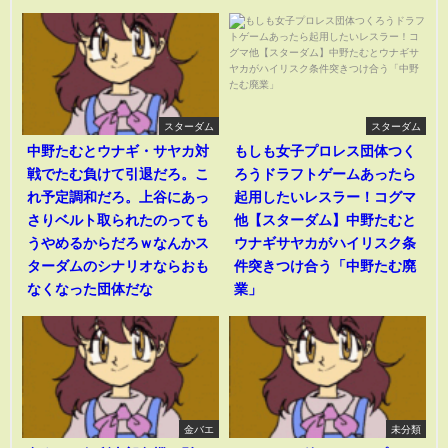
スターダム
スターダム
中野たむとウナギ・サヤカ対
もしも女子プロレス団体つく
戦でたむ負けて引退だろ。こ
ろうドラフトゲームあったら
れ予定調和だろ。上谷にあっ
起用したいレスラー！コグマ
さりベルト取られたのっても
他【スターダム】中野たむと
うやめるからだろｗなんかス
ウナギサヤカがハイリスク条
ターダムのシナリオならおも
件突きつけ合う「中野たむ廃
なくなった団体だな
業」
金バエ
未分類