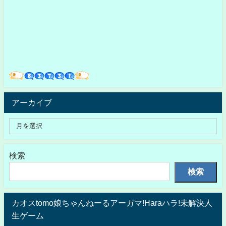
アーカイブ
検索
検索
カオスtomo娘ちゃんねーるアーガマ!Haraハラ!未解決人
生ゲーム