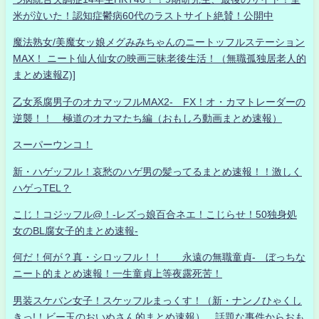
米が泣いた！認知症鬱病60代のラストサイト絶賛！公開中
魔法熟女/美魔女ッ娘メグみみちゃんのニートッフルステーション
MAX！ ニート仙人仙女の映画三昧老後生活！（無職孤独居老人的
まとめ速報Z)]
乙女系腐男子のオカマッフルMAX2- FX！オ・カマトレーダーの
逆襲！！ 極道のオカマたち編（おもしろ動画まとめ速報）
スーパーウンコ！
新・ハゲッフル！哀愁のハゲ男の髪ってるまとめ速報！！激しく
ハゲっTEL？
こじ！コジッフル@！-レズっ娘百合ネエ！こじらせ！50独身処
女のBL腐女子的まとめ速報-
何だ！何が？真・シロッフル！！ 永遠の無職童貞- ぼっちな
ニート的まとめ速報！一生童貞上等夜露死苦！
男装スケバン女子！スケッフルまっくす！（新・ナンノひゃくし
きっ!！ビー玉のおいぬさん的まとめ速報） 話題な事件からおも