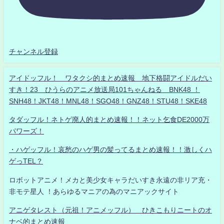
チャンネル登録
アイドッフル！ ワタクシ的まとめ速報 地下格闘アイドルだい
すき！23 ひうらのアニメ放送局101ちゃんねる BNK48 ！
SNH48！JKT48！MNL48！SGO48！GNZ48！STU48！SKE48
タダッフル！ネトゲ廃人的まとめ速報！！ネット乞食DE2000万
パワーズ！
・ハゲッフル！哀愁のハゲ男の髪ってるまとめ速報！！激しくハ
ゲっTEL？
ロボットアニメ！メカと美少女キャラだいすき永遠の非リア充・
非モテ星人 ！あらゆるマニアの為のマニアックサイト
アニゲタレスト（元祖！アニメッフル） ひきこもりニートのオ
ナベ的まとめ速報