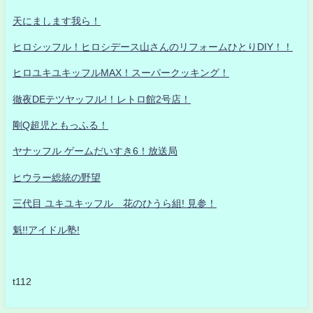
天にまします我ら！
ヒロシッフル！ヒロシデース山さんのリフォームひとりDIY！！
ヒロユキユキッフルMAX！スーパークッキング！
徹夜DEテツヤッフル!！レトロ館2号店！
剛Q超児ともっふる！
ヤナッフル ゲームだいすき6！放送局
ヒウラー総統の野望
三代目 ユキユキッフル 花のひうら組! 見参！
魁!!アイドル塾!
t112