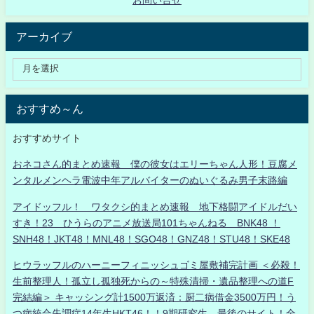
アーカイブ
おすすめ～ん
おすすめサイト
おネコさん的まとめ速報 僕の彼女はエリーちゃん人形！豆腐メ
ンタルメンヘラ電波中年アルバイターのぬいぐるみ男子末路編
アイドッフル！ ワタクシ的まとめ速報 地下格闘アイドルだい
すき！23 ひうらのアニメ放送局101ちゃんねる BNK48 ！
SNH48！JKT48！MNL48！SGO48！GNZ48！STU48！SKE48
ヒウラッフルのハーニーフィニッシュゴミ屋敷補完計画 ＜必殺！
生前整理人！孤立し孤独死からの～特殊清掃・遺品整理への道F
完結編＞ キャッシング計1500万返済：厨二病借金3500万円！う
つ病統合失調症14年生HKT46！！9期研究生、最後のサイト！全