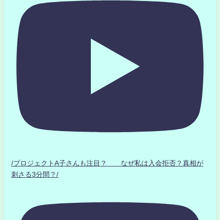
/プロジェクトA子さんも注目？ なぜ私は入会拒否？真相が
刺さる3分間？/