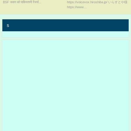
BSF जवान को पाकिस्तानी रेंजर्स...
https://voicevox.hiroshiba.jp/ いらすとや様
https://www....
s