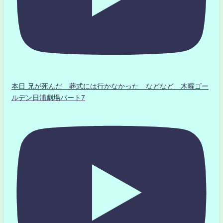
本日 兄が死んだ 葬式には行かなかった などなど 木曜ゴー
ルデン日浦劇場パート7