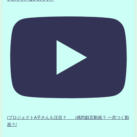
/プロジェクトA子さんも注目？ /感想戯言動画？.一息つく動
画？/