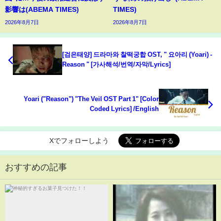
影響は(ABEMA TIMES)
TIMES)
2026年8月7日
2026年8月7日
[검은태양] 드라마와 찰떡궁합 OST, " 요아리 (Yoari) -
Reason " [가사해석/번역/자막/Lyrics]
Yoari ("Reason") "The Veil OST Part 1" [Color
Coded Lyrics] /English
Xでフォローしよう
おすすめの記事