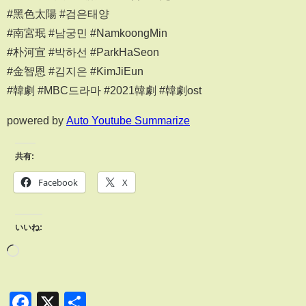
#黑色太陽 #검은태양
#南宮珉 #남궁민 #NamkoongMin
#朴河宣 #박하선 #ParkHaSeon
#金智恩 #김지은 #KimJiEun
#韓劇 #MBC드라마 #2021韓劇 #韓劇ost
powered by
Auto Youtube Summarize
共有:
Facebook
X
いいね:
Facebook
X
共