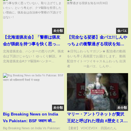
未分類
金バエ
【北海道猟友会】「警察は猟友
【完全なる娑婆】金バエ!!しんや
会が猟銃を持つ事を快く思って
っちょの衝撃過ぎる現状を知る
いない。取り上げてしまいた
10月30日
北海道猟友会、ハンターの怒りの声。猟友
★日刊ふわっちマガジン★ 配信者の動画
会は下請けじゃない！ ゆっくり解説。 #
をいち早く高画質でお届けします。 動画
い」という考えが、クマ駆除を
北海道猟友会#クマ駆除#ハンター...
配信サイト⇒ツイキャス＆ふわっち 出演
拒否したい理由に。猟友会は自
者 ⇒金バエ、しんや...
治体や警察の下請けではない！
未分類
未分類
Big Breaking News on India
マリー・アントワネットが贅沢
Vs Pakistan: BSF जवान को
王妃と呼ばれた理由 #歴史ミステ
पाकिस्तानी रेंजर्स ने पकड़ा
リー #shorts
Big Breaking News on India Vs Pakistan:
【素材】 VOICEVOX：四国めたん