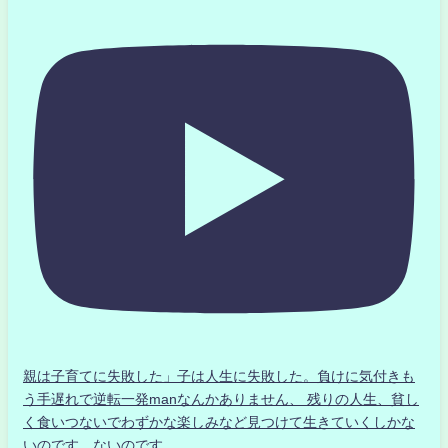
親は子育てに失敗した」子は人生に失敗した。負けに気付きも
う手遅れで逆転一発manなんかありません、 残りの人生、貧し
く食いつないでわずかな楽しみなど見つけて生きていくしかな
いのです。ないのです。