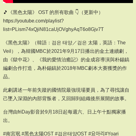
🎵《黑色太陽》 OST 的所有歌曲 👇（更新中）
https://youtube.com/playlist?
list=PLism74xQjiN81caUjOVghyAqT6o8Gjv7T
《黑色太陽》（韓語：검은 태양／검은 太陽，英語：The
Veil），為韓國MBC於2021年9月17日播出的金土連續劇，
由《獄中花》、《我的愛情治癒記》的金成容導演與朴錫鎬
編劇合作打造，為朴錫鎬於2018年MBC劇本大賽獲獎的作
品。
此劇講述一年前失蹤的國情院最強現場要員，為了尋找讓自
己墜入深淵的內部背叛者，又回歸到組織後所展開的故事。
台灣由friDay影音於9月18日起每週六、日上午十點獨家播
出。
#南宮珉 #黑色太陽OST #검은태양OST #요아리#Yoari