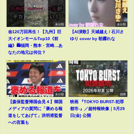
未分類
未分類
㊗️120万回再生！【九州】巨
【AI演歌】天城越え / 石川さ
大イオンモールTop10《前
ゆり cover by 朝霧れな
編》🛍️福岡・熊本・宮崎…あ
なたの地元は何位？
未分類
国際
【森保監督帰国会見４】韓国
映画 『TOKYO BURST-犯罪
メディアの質問に「褒める報
都市-』／超特報映像｜5月29
道をしてあげて」洪明甫監督
日(金) 公開
への言葉も