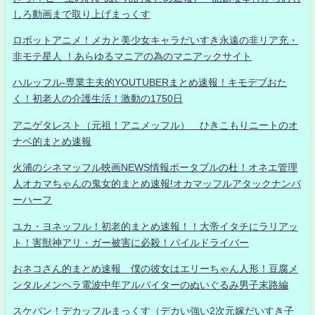
しろ動画まで取り上げまっくす
ロボットアニメ！メカと美少女キャラだいすき永遠の非リア充・
非モテ星人 ！あらゆるマニアの為のマニアックサイト
ハルッフル-専業主夫的YOUTUBERまとめ速報！キモデブおた
く！初老人の介護生活！激動の1750日
アニゲタレスト（元祖！アニメッフル） ひきこもりニートのオ
ナベ的まとめ速報
火浦のシネマッフル映画NEWS情報ポータブルの杜！オネエ管理
人オカマちゃんの鬼女的まとめ速報!オカマッフルアタックナンバ
ーハーフ
ユカ・ヨネッフル！初老的まとめ速報！！大帝イタチにラリアッ
ト！害獣神アリ・ガー被害に必殺！パイルドライバー
おネコさん的まとめ速報 僕の彼女はエリーちゃん人形！豆腐メ
ンタルメンヘラ電波中年アルバイターのぬいぐるみ男子末路編
スケバン！デカッフルまっくす（デカい強い2次元嫁だいすき子