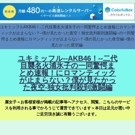
ユキミッフルAKB46！-二代目襲名火浦氷子の一同驚愕まとめ速報にロマンテ
ィックが止まらない？--僕が見たかった夜空！独女批判殺到激闘編--の一同驚
愕まとめ速報にロマンティックが止まらない？-僕の見たかった夜空編--僕の
見たかった星空編-
ユキミッフル--AKB46！--二代
目襲名火浦氷子の一同驚愕ま
とめ速報！にロマンティック
が止まらない？僕が見たかっ
た夜空-独女批判殺到激闘編
腐女子＜お客様皆様が掲載の記事等へアクセス、閲覧、こちらのサービ
スを利用される事でかろうじて運営できています＞本日は足元が悪い中
ご足労頂き誠に有難うございます。