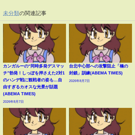
未分類
の関連記事
カンガルーの“同時多発デスマッ
台北中心部への攻撃阻止「橋の
チ”勃発！しっぽを押さえた2対1
封鎖」訓練(ABEMA TIMES)
のハンデ戦に観戦者の姿も…自
2026年8月7日
由すぎるカオスな光景が話題
(ABEMA TIMES)
2026年8月7日