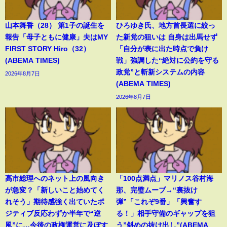
山本舞香（28） 第1子の誕生を
ひろゆき氏、地方首長選に絞っ
報告「母子ともに健康」夫はMY
た新党の狙いは 自身は出馬せず
FIRST STORY Hiro（32）
「自分が表に出た時点で負け
(ABEMA TIMES)
戦」強調した“絶対に公約を守る
政党”と斬新システムの内容
2026年8月7日
(ABEMA TIMES)
2026年8月7日
高市総理へのネット上の風向き
「100点満点」マリノス谷村海
が急変？「新しいこと始めてく
那、完璧ムーブ→“裏抜け
れそう」期待感強く出ていたポ
弾”「これぞ9番」「興奮す
ジティブ反応わずか半年で“逆
る！」相手守備のギャップを狙
風”に…今後の政権運営に及ぼす
う”斜めの抜け出し”(ABEMA