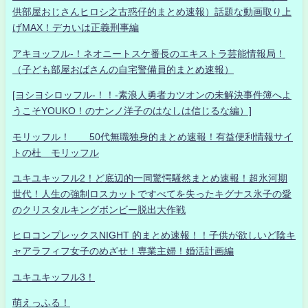
供部屋おじさんヒロシ之古惑仔的まとめ速報）話題な動画取り上
げMAX！デカいは正義刑事編
アキヨッフル-！ネオニートスケ番長のエキストラ芸能情報局！
（子ども部屋おばさんの自宅警備員的まとめ速報）
[ヨシヨシロッフル-！！-素浪人勇者カツオンの未解決事件簿へよ
うこそYOUKO！のナンノ洋子のはなしは信じるな編）]
モリッフル！ 50代無職独身的まとめ速報！有益便利情報サイ
トの杜 モリッフル
ユキユキッフル2！ど底辺的一同驚愕騒然まとめ速報！超氷河期
世代！人生の強制ロスカットですべてを失ったキグナス氷子の愛
のクリスタルキングボンビー脱出大作戦
ヒロコンプレックスNIGHT 的まとめ速報！！子供が欲しいど陰キ
ャアラフィフ女子のめざせ！専業主婦！婚活計画編
ユキユキッフル3！
萌えっふる！