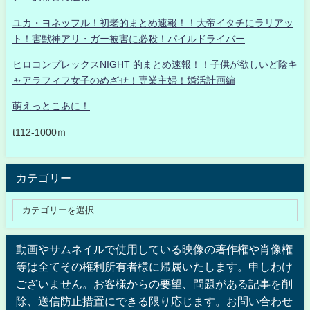
ユカ・ヨネッフル！初老的まとめ速報！！大帝イタチにラリアッ
ト！害獣神アリ・ガー被害に必殺！パイルドライバー
ヒロコンプレックスNIGHT 的まとめ速報！！子供が欲しいど陰キ
ャアラフィフ女子のめざせ！専業主婦！婚活計画編
萌えっとこあに！
t112-1000ｍ
カテゴリー
動画やサムネイルで使用している映像の著作権や肖像権
等は全てその権利所有者様に帰属いたします。申しわけ
ございません。お客様からの要望、問題がある記事を削
除、送信防止措置にできる限り応じます。お問い合わせ