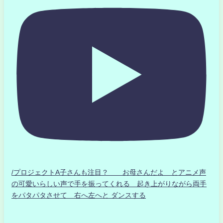
/プロジェクトA子さんも注目？ お母さんだよ とアニメ声
の可愛いらしい声で手を振ってくれる 起き上がりながら両手
をパタパタさせて 右へ左へと ダンスする