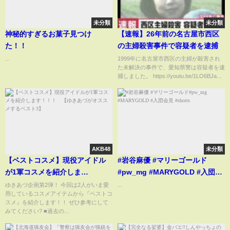
未分類
未分類
神秘的すぎるお菓子見つけ
【速報】26年前の名古屋市西区
た！！
の主婦殺害事件で容疑者を逮捕
...
1999年に名古屋市西区の主婦が殺害され
た未解決の事件で、愛知県警は容疑者を逮
捕しました。 https://youtu.be/1LO6BJa...
AKB48
未分類
【ベストコスメ】現役アイドル
#岩谷麻優 #マリーゴールド
が1軍コスメを紹介しま
#pw_mg #MARYGOLD #入団会
す！！！ 【ゆきあづがオスス
見 #shorts
ゆきあづ企画第2弾！ 今回は2人がいま愛
...
用しているコスメアイテムから『ベストコ
メするベスト3】
スメ』を紹介します！！ ぜひ参考にして
みてください? ■過去の...