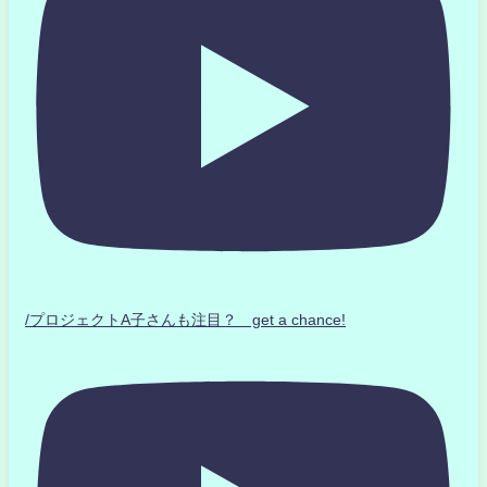
/プロジェクトA子さんも注目？ get a chance!