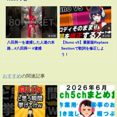
未分類
未分類
八田與一を逮捕した人達の末
【Suno v5】最新版Replace
路…#八田與一 #逮捕
Sectionで歌詞を修正しよ
う！
おすすめ
の関連記事