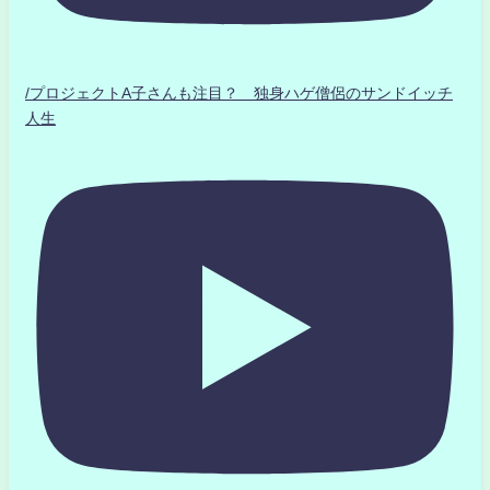
/プロジェクトA子さんも注目？ 独身ハゲ僧侶のサンドイッチ
人生