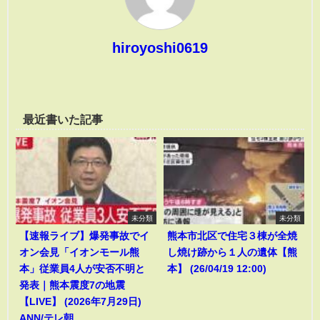
hiroyoshi0619
最近書いた記事
未分類
未分類
【速報ライブ】爆発事故でイ
熊本市北区で住宅３棟が全焼
オン会見「イオンモール熊
し焼け跡から１人の遺体【熊
本」従業員4人が安否不明と
本】 (26/04/19 12:00)
発表｜熊本震度7の地震
【LIVE】 (2026年7月29日)
ANN/テレ朝