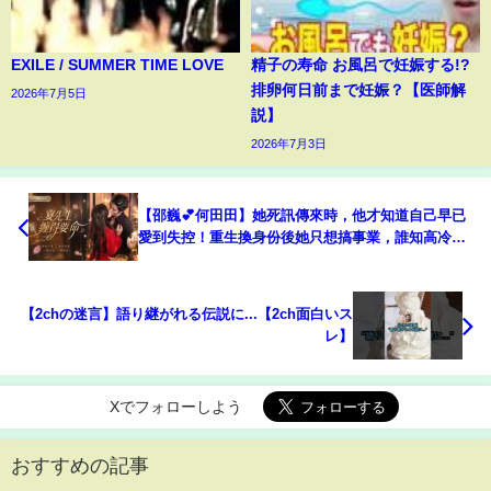
EXILE / SUMMER TIME LOVE
精子の寿命 お風呂で妊娠する!?
排卵何日前まで妊娠？【医師解
2026年7月5日
説】
2026年7月3日
【邵巍💕何田田】她死訊傳來時，他才知道自己早已
愛到失控！重生換身份後她只想搞事業，誰知高冷前
夫開啟火葬場追妻模式！《宴先生纏得要命》#短劇 #
最火短劇 #MiniDrama
【2chの迷言】語り継がれる伝説に...【2ch面白いス
レ】
Xでフォローしよう
おすすめの記事