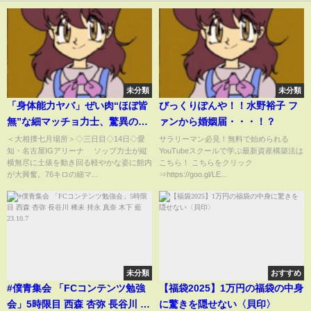
未分類
未分類
「身体能力ヤバ」ぜい肉“ほぼ皆
びっくりぽんや！！水野裕子 フ
無”な細マッチョ力士、驚異の動
ァンから婚姻届・・・！？
きが話題 土俵際で逆転も“まさ
＜大相撲七月場所＞◇三日目◇14日◇愛
サラリーマン必見！無料で始められる
知・名古屋IGアリーナ ソップ力士が縦
YouTubeスクールで学ぶ最新資産構築法は
か”の結末に落胆の声(ABEMA
横無尽に土俵を動き回る軽やかな姿に館内
こちら！ こちらをクリック
TIMES)
が大興奮。76キロの細マ...
⇒https://goo.gl/LE...
未分類
おすすめ
#僕青集会 「FCコンテンツ勉強
【福袋2025】1万円の福袋の中身
会」5時限目 西森 杏弥 長谷川 稀
に驚きを隠せない〈貝印〉