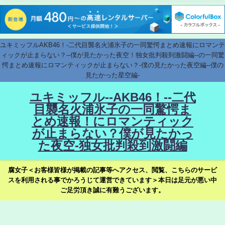
ユキミッフルAKB46！-二代目襲名火浦氷子の一同驚愕まとめ速報にロマンテ
ィックが止まらない？--僕が見たかった夜空！独女批判殺到激闘編--の一同驚
愕まとめ速報にロマンティックが止まらない？-僕の見たかった夜空編--僕の
見たかった星空編-
ユキミッフル--AKB46！--二代
目襲名火浦氷子の一同驚愕ま
とめ速報！にロマンティック
が止まらない？僕が見たかっ
た夜空-独女批判殺到激闘編
腐女子＜お客様皆様が掲載の記事等へアクセス、閲覧、こちらのサービ
スを利用される事でかろうじて運営できています＞本日は足元が悪い中
ご足労頂き誠に有難うございます。