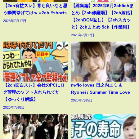
【2ch有益スレ】育ち良いなと思
【総集編】2026年6月2ch5chま
う瞬間挙げてけｗ #2ch #shorts
とめ【2ch修羅場】【2ch嫁姑】
【2chDQN返し】【2chスカッ
2026年7月17日
と】2chまとめ 5ch【作業用】
2026年7月17日
【2ch面白スレ】会社のPCにロ
m-flo loves 日之内エミ &
グ管理のソフト入れられてた
Ryohei / Summer Time Love
【ゆっくり解説】
2026年7月5日
2026年7月8日