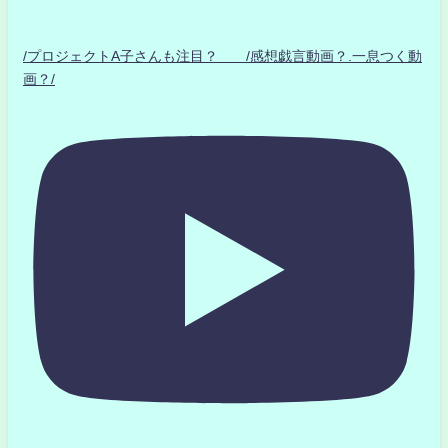
/プロジェクトA子さんも注目？ /感想戯言動画？.一息つく動
画？/