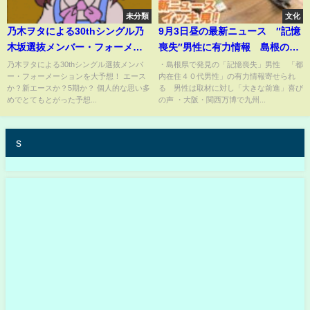
未分類
文化
乃木ヲタによる30thシングル乃
9月3日昼の最新ニュース ″記憶
木坂選抜メンバー・フォーメー
喪失″男性に有力情報 島根の山
ション大予想！
中でみつかり大阪で保護 万博
乃木ヲタによる30thシングル選抜メンバ
・島根県で発見の「記憶喪失」男性 「都
ー・フォーメーションを大予想！ エース
内在住４０代男性」の有力情報寄せられ
で九州グルメ堪能【ABCニュー
か？新エースか？5期か？ 個人的な思い多
る 男性は取材に対し「大きな前進」喜び
ス】
めでとてもとがった予想...
の声 ・大阪・関西万博で九州...
s