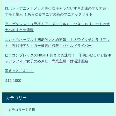
ロボットアニメ！メカと美少女キャラだいすき永遠の非リア充・
非モテ星人 ！あらゆるマニアの為のマニアックサイト
アニゲタレスト（元祖！アニメッフル） ひきこもりニートのオ
ナベ的まとめ速報
ユカ・ヨネッフル！初老的まとめ速報！！大帝イタチにラリアッ
ト！害獣神アリ・ガー被害に必殺！パイルドライバー
ヒロコンプレックスNIGHT 的まとめ速報！！子供が欲しいど陰キ
ャアラフィフ女子のめざせ！専業主婦！婚活計画編
萌えっとこあに！
t112-1000ｍ
カテゴリー