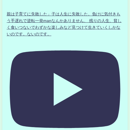
親は子育てに失敗した」子は人生に失敗した。負けに気付きも
う手遅れで逆転一発manなんかありません、 残りの人生、貧し
く食いつないでわずかな楽しみなど見つけて生きていくしかな
いのです。ないのです。