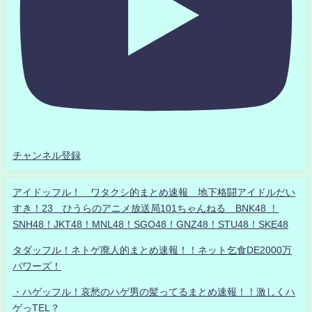
チャンネル登録
アイドッフル！ ワタクシ的まとめ速報 地下格闘アイドルだい
すき！23 ひうらのアニメ放送局101ちゃんねる BNK48 ！
SNH48！JKT48！MNL48！SGO48！GNZ48！STU48！SKE48
タダッフル！ネトゲ廃人的まとめ速報！！ネット乞食DE2000万
パワーズ！
・ハゲッフル！哀愁のハゲ男の髪ってるまとめ速報！！激しくハ
ゲっTEL？