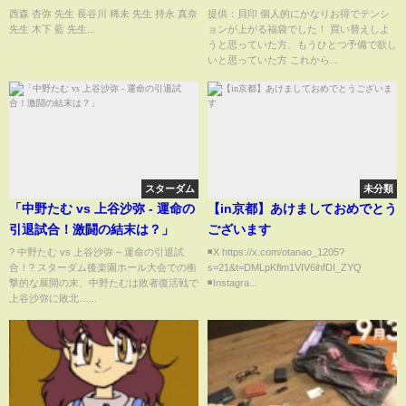
未 持永 真奈 木下 藍 23.10.7
西森 杏弥 先生 長谷川 稀未 先生 持永 真奈
提供：貝印 個人的にかなりお得でテンシ
先生 木下 藍 先生...
ョンが上がる福袋でした！ 買い替えしよ
うと思っていた方、もうひとつ予備で欲し
いと思っていた方 これから...
スターダム
未分類
「中野たむ vs 上谷沙弥 - 運命の
【in京都】あけましておめでとう
引退試合！激闘の結末は？」
ございます
? 中野たむ vs 上谷沙弥 – 運命の引退試
◾️X https://x.com/otanao_1205?
合！? スターダム後楽園ホール大会での衝
s=21&t=DMLpKflm1VIV6ihfDI_ZYQ
撃的な展開の末、中野たむは敗者復活戦で
◾️Instagra...
上谷沙弥に敗北…...