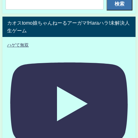
検索
カオスtomo娘ちゃんねーるアーガマ!Haraハラ!未解決人
生ゲーム
ハゲて無双