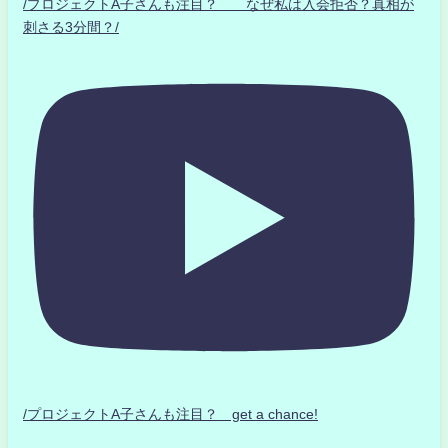
/プロジェクトA子さんも注目？ なぜ私は入会拒否？真相が
刺さる3分間？/
/プロジェクトA子さんも注目？ get a chance!