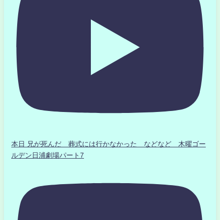
本日 兄が死んだ 葬式には行かなかった などなど 木曜ゴー
ルデン日浦劇場パート7