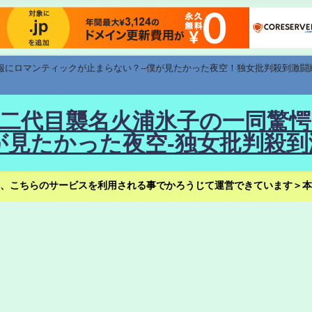
速報にロマンティックが止まらない？--僕が見たかった夜空！独女批判殺到激闘
！--二代目襲名火浦氷子の一同
見たかった夜空-独女批判殺到
、こちらのサービスを利用される事でかろうじて運営できています＞本