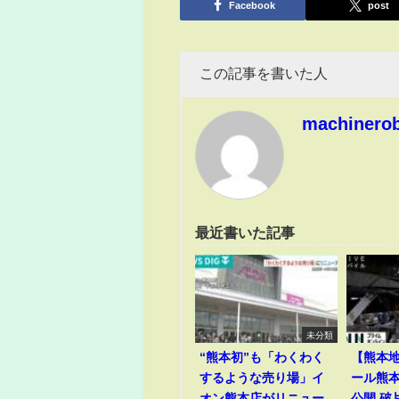
Facebook
post
この記事を書いた人
machinero
最近書いた記事
未分類
“熊本初”も「わくわく
【熊本
するような売り場」イ
ール熊
オン熊本店がリニュー
公開 破