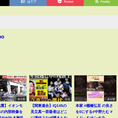
はてブ
Pocket
Feedly
bo
未分類
社会
未分類
地震】イオンモ
【関東連合】IQ145の
本家 #棚橋弘至 の良さ
本の内部映像を
見立真一容疑者はどこ
を0にする#中野たむ #
片やがれき散乱
に潜伏？なぜ捕まらな
くりぃむナンタラ