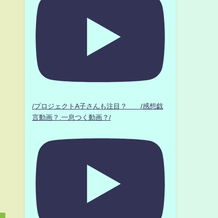
/プロジェクトA子さんも注目？ /感想戯
言動画？.一息つく動画？/