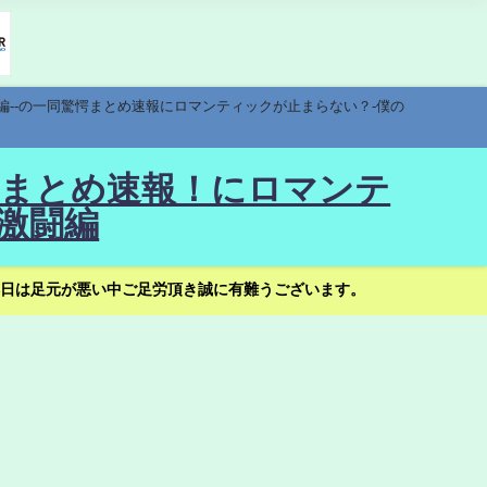
編--の一同驚愕まとめ速報にロマンティックが止まらない？-僕の
驚愕まとめ速報！にロマンテ
激闘編
日は足元が悪い中ご足労頂き誠に有難うございます。