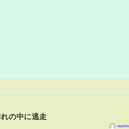
群れの中に逃走
machin