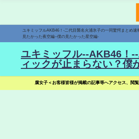
ユキミッフルAKB46！-二代目襲名火浦氷子の一同驚愕まとめ
見たかった夜空編--僕の見たかった星空編-
ユキミッフル--AKB46
ィックが止まらない？僕が
腐女子＜お客様皆様が掲載の記事等へアクセス、閲覧