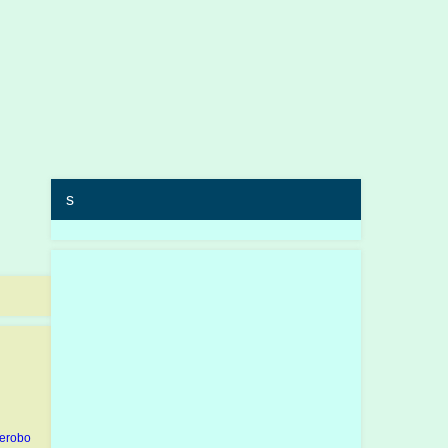
s
erobo