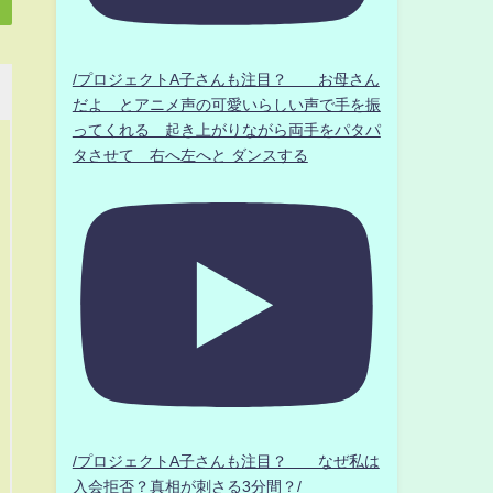
/プロジェクトA子さんも注目？ お母さん
だよ とアニメ声の可愛いらしい声で手を振
ってくれる 起き上がりながら両手をパタパ
タさせて 右へ左へと ダンスする
/プロジェクトA子さんも注目？ なぜ私は
入会拒否？真相が刺さる3分間？/