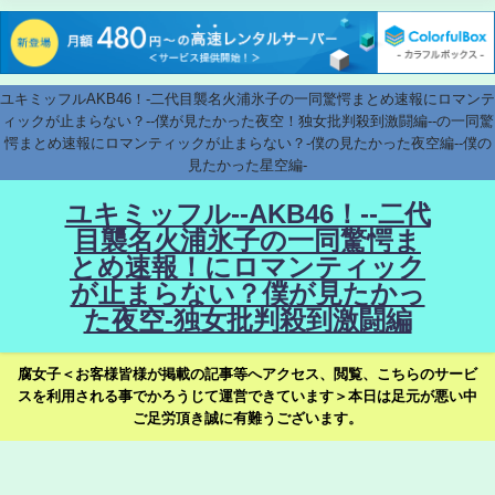
ユキミッフルAKB46！-二代目襲名火浦氷子の一同驚愕まとめ速報にロマンテ
ィックが止まらない？--僕が見たかった夜空！独女批判殺到激闘編--の一同驚
愕まとめ速報にロマンティックが止まらない？-僕の見たかった夜空編--僕の
見たかった星空編-
ユキミッフル--AKB46！--二代
目襲名火浦氷子の一同驚愕ま
とめ速報！にロマンティック
が止まらない？僕が見たかっ
た夜空-独女批判殺到激闘編
腐女子＜お客様皆様が掲載の記事等へアクセス、閲覧、こちらのサービ
スを利用される事でかろうじて運営できています＞本日は足元が悪い中
ご足労頂き誠に有難うございます。