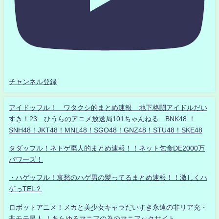
チャンネル登録
アイドッフル！ ワタクシ的まとめ速報 地下格闘アイドルだい
すき！23 ひうらのアニメ放送局101ちゃんねる BNK48 ！
SNH48！JKT48！MNL48！SGO48！GNZ48！STU48！SKE48
タダッフル！ネトゲ廃人的まとめ速報！！ネット乞食DE2000万
パワーズ！
・ハゲッフル！哀愁のハゲ男の髪ってるまとめ速報！！激しくハ
ゲっTEL？
ロボットアニメ！メカと美少女キャラだいすき永遠の非リア充・
非モテ星人 ！あらゆるマニアの為のマニアックサイト