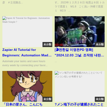
彦 ＃立花隆志...
す。 2023年１２月２８日 地震は８回 トカ
くり。メディアの信頼は地に落
ラで震度１ M1.8 ごく浅い 沖縄で震度
ちる。
１ M2.9 ...
未分類
未分類
Zapier AI Tutorial for
[🎬전한길 이영돈PD 영화]
Beginners: Automation Made
"2024.12.03 그날. 조작된 내란,
Simple ?
감춰진 진실" 🚨 大개봉 2/4 특별
Automate your tasks and save hours
...
every week by connecting your favor...
무대인사: 전한길 대표, 김진홍 목
사님, 김현태 대령 등.
未分類
未分類
「日本の皆さん、こんにち
?メン地下の子が逮捕されたこと