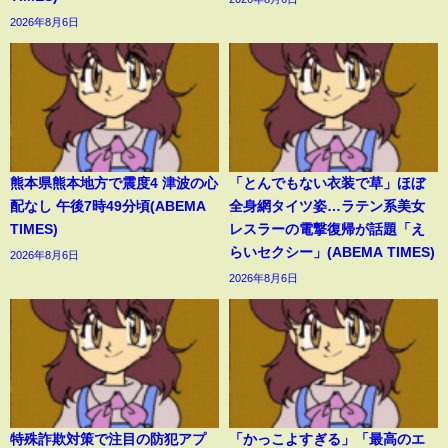
2026年8月6日
熊本県熊本地方で震度4 津波の心
「とんでもない衣装で草」ほぼ
配なし 午後7時49分頃(ABEMA
全身網タイツ姿…ラテン系美女
TIMES)
レスラーの電撃復帰が話題「え
らいセクシー」(ABEMA TIMES)
2026年8月6日
2026年8月6日
特殊詐欺対策で注目の防犯アプ
「かっこよすぎる」「最高のエ