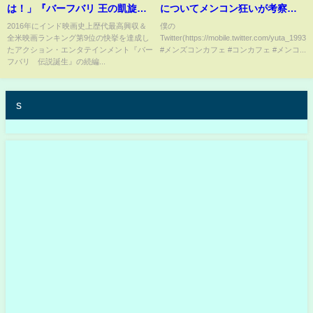
は！」『バーフバリ 王の凱旋』
についてメンコン狂いが考察す
ディーヴァセーナ役アヌシュ
る?
2016年にインド映画史上歴代最高興収＆
僕の
全米映画ランキング第9位の快挙を達成し
Twitter(https://mobile.twitter.com/yuta_1993_)
カ・シェッティ コメント入り予
たアクション・エンタテインメント『バー
#メンズコンカフェ #コンカフェ #メンコ...
告編
フバリ 伝説誕生』の続編...
s