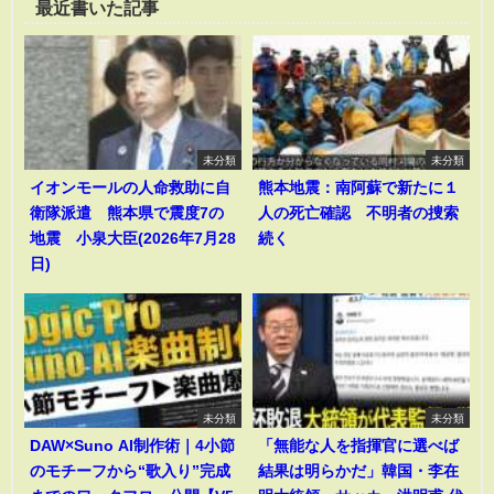
最近書いた記事
未分類
未分類
イオンモールの人命救助に自
熊本地震：南阿蘇で新たに１
衛隊派遣 熊本県で震度7の
人の死亡確認 不明者の捜索
地震 小泉大臣(2026年7月28
続く
日)
未分類
未分類
DAW×Suno AI制作術｜4小節
「無能な人を指揮官に選べば
のモチーフから“歌入り”完成
結果は明らかだ」韓国・李在