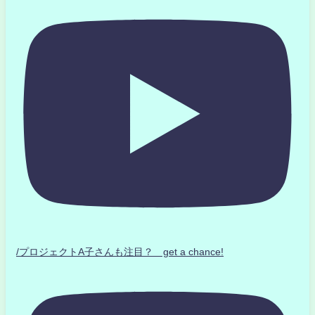
/プロジェクトA子さんも注目？ get a chance!