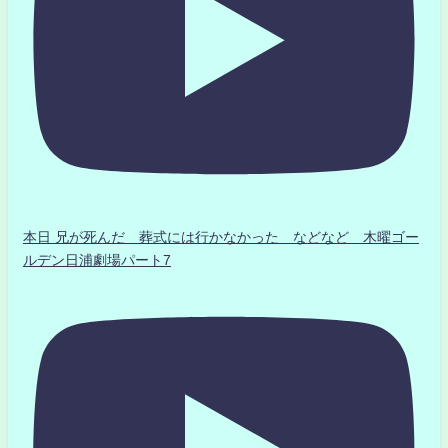
本日 兄が死んだ 葬式には行かなかった などなど 木曜ゴー
ルデン日浦劇場パート7