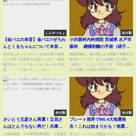
しんやっちょ
未分類
【金バエの本音】金バエ!!ぜろわ
小沢眼科内科病院 茨城県 水戸市
んとくるちゃんについて本音を
眼科 網膜剥離の手術（硝子体
語る5月26日
手術）
★日刊ふわっちマガジン★ 配信者の動画
網膜剥離は、眼の奥にある網膜が剥離する
をいち早く高画質でお届けします。 動画
疾患のことです。多くは網膜に穴が開く
配信サイト⇒ツイキャス＆ふわっち 出演
（裂孔）ことにより生じます。周辺の網膜
者 ⇒金バエ、しんや...
から剥離した場合は視野が欠け...
未分類
未分類
さいとう元彦さん再選！立花さ
プレート境界でM6.4大地震発
んはとんでもない男だ！兵庫県
生！これは始まりかも！地震研
知事選挙の結果にはほんとびっ
究家 レッサー
＃稲村和美 ＃兵庫県知事選挙 ＃斎藤元
皆さん、いつもご視聴ありがとうございま