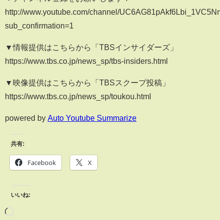
http://www.youtube.com/channel/UC6AG81pAkf6Lbi_1VC5
sub_confirmation=1
▼情報提供はこちらから「TBSインサイダーズ」
https://www.tbs.co.jp/news_sp/tbs-insiders.html
▼映像提供はこちらから「TBSスクープ投稿」
https://www.tbs.co.jp/news_sp/toukou.html
powered by
Auto Youtube Summarize
共有:
Facebook
X
いいね: