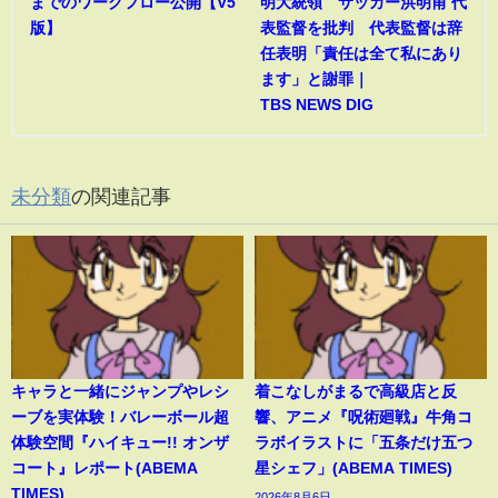
までのワークフロー公開【V5
明大統領 サッカー洪明甫 代
版】
表監督を批判 代表監督は辞
任表明「責任は全て私にあり
ます」と謝罪｜
TBS NEWS DIG
未分類
の関連記事
キャラと一緒にジャンプやレシ
着こなしがまるで高級店と反
ーブを実体験！バレーボール超
響、アニメ『呪術廻戦』牛角コ
体験空間『ハイキュー!! オンザ
ラボイラストに「五条だけ五つ
コート』レポート(ABEMA
星シェフ」(ABEMA TIMES)
TIMES)
2026年8月6日