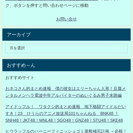
ク、ボタンを押すと問い合わせページに移動
お問い合せ
アーカイブ
おすすめ～ん
おすすめサイト
おネコさん的まとめ速報 僕の彼女はエリーちゃん人形！豆腐メ
ンタルメンヘラ電波中年アルバイターのぬいぐるみ男子末路編
アイドッフル！ ワタクシ的まとめ速報 地下格闘アイドルだい
すき！23 ひうらのアニメ放送局101ちゃんねる BNK48 ！
SNH48！JKT48！MNL48！SGO48！GNZ48！STU48！SKE48
ヒウラッフルのハーニーフィニッシュゴミ屋敷補完計画 ＜必殺！