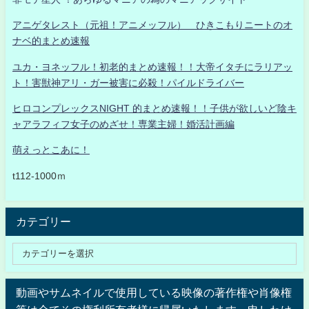
アニゲタレスト（元祖！アニメッフル） ひきこもりニートのオ
ナベ的まとめ速報
ユカ・ヨネッフル！初老的まとめ速報！！大帝イタチにラリアッ
ト！害獣神アリ・ガー被害に必殺！パイルドライバー
ヒロコンプレックスNIGHT 的まとめ速報！！子供が欲しいど陰キ
ャアラフィフ女子のめざせ！専業主婦！婚活計画編
萌えっとこあに！
t112-1000ｍ
カテゴリー
動画やサムネイルで使用している映像の著作権や肖像権