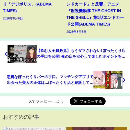
リ「デジポリス」(ABEMA
ンドカード」と反響、アニメ
TIMES)
『攻殻機動隊 THE GHOST IN
THE SHELL』第5話エンドカー
2026年8月6日
ド公開(ABEMA TIMES)
2026年8月6日
【飲む人全員必見】もうダマされない! ぼったくり店
の手口を公開! 夜の店を安心して楽しむポイントを解
説します
悪質なぼったくりバーの手口。マッチングアプリで
出会った美人の正体は...ぼったくり店と結託してい
たという話【レイナの部屋ブラックワールド】
Xでフォローしよう
おすすめの記事