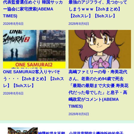
代表監督選任めぐり 韓国サッカ
最強のアジフライ、見つかって
ー協会に家宅捜索(ABEMA
しまうｗｗｗ【2chまとめ】
TIMES)
【2chスレ】【5chスレ】
2026年8月6日
2026年8月6日
ONE SAMURAI2客入りヤバそ
高嶋ファミリーの母・寿美花代
う・・・【2chまとめ】【2chス
さん、老衰のため94歳で死去
レ】【5chスレ】
「最期の最期まで大女優 寿美花
代だった母でした」と息子・高
2026年8月6日
嶋政宏がコメント(ABEMA
TIMES)
2026年8月6日
神隱姓埋名返鄉，小混混竟開挖土機強拆他的房子，