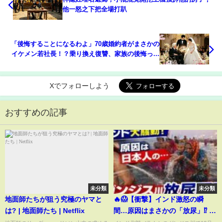
他一怒之下把全場打趴
「後悔することになるわよ」70歳婚約者がまさかの
イケメン若社長！？乗り換え復讐、家族の後悔っぷ
りが痛快すぎる【その素顔、帳に隠れて】
Xでフォローしよう
おすすめの記事
未分類
未分類
地面師たちが狙う究極のヤマと
🔥😱【衝撃】インド激怒の瞬
は? | 地面師たち | Netflix
間…原因はまさかの「放尿」⁉️ ガ
ンジス川で日本人に何が起きた