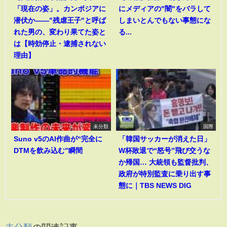
「現在の姿」。カンボジアに
にメディアの"闇"をバラして
潜伏か――"残虐王子"と呼ば
しまいとんでもない事態にな
れた男の、変わり果てた姿と
る...
は【時効停止・逮捕されない
理由】
未分類
国際
Suno v5のAI作曲が“完全に
「韓国サッカーが消えた日」
DTMを飲み込む”瞬間
W杯敗退で“怒号”飛び交うな
か帰国… 大統領も監督批判、
政府が特別監査に乗り出す事
態に｜TBS NEWS DIG