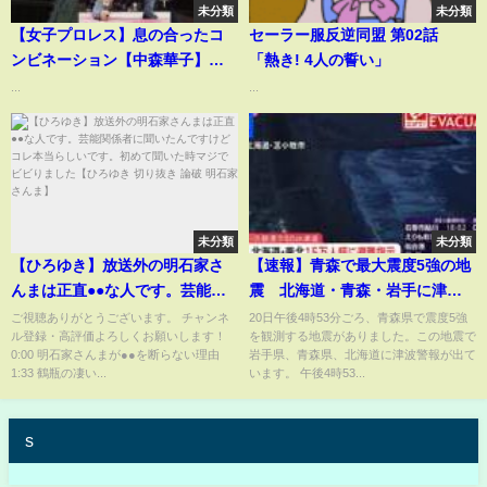
未分類
未分類
【女子プロレス】息の合ったコ
セーラー服反逆同盟 第02話
ンビネーション【中森華子】
「熱き! 4人の誓い」
【DASH•チサコ】【佐藤綾子】
...
...
【世羅りさ】【ワールド女子プ
ロレス・DIANA】【玉川ボー
ル】#shorts
未分類
未分類
【ひろゆき】放送外の明石家さ
【速報】青森で最大震度5強の地
んまは正直●●な人です。芸能関
震 北海道・青森・岩手に津波
係者に聞いたんですけどコレ本
警報 震源は三陸沖・深さ10キ
ご視聴ありがとうございます。 チャンネ
20日午後4時53分ごろ、青森県で震度5強
ル登録・高評価よろしくお願いします！
を観測する地震がありました。この地震で
当らしいです。初めて聞いた時
ロ・推定M7.5 階上町で震度5
0:00 明石家さんまが●●を断らない理由
岩手県、青森県、北海道に津波警報が出て
マジでビビりました【ひろゆき
強、八戸市などで5弱｜
1:33 鶴瓶の凄い...
います。 午後4時53...
切り抜き 論破 明石家 さんま】
TBS NEWS DIG
s