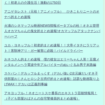
く！初老人の介護生活！激動の1750日
アニゲタレスト（元祖！アニメッフル） ひきこもりニートのオ
ナベ的まとめ速報
火浦のシネマッフル映画NEWS情報ポータブルの杜！オネエ管理
人オカマちゃんの鬼女的まとめ速報!オカマッフルアタックナンバ
ーハーフ
ユカ・ヨネッフル！初老的まとめ速報！！大帝イタチにラリアッ
ト！害獣神アリ・ガー被害に必殺！パイルドライバー
おネコさん的まとめ速報 僕の彼女はエリーちゃん人形！豆腐メ
ンタルメンヘラ電波中年アルバイターのぬいぐるみ男子末路編
スケバン！デカッフルまっくす（デカい強い2次元嫁だいすき子
供部屋おじさんヒロシ之古惑仔的まとめ速報）話題な動画取り上
げMAX！デカいは正義刑事編
アキヨッフル-！ネオニートスケ番長のエキストラ芸能情報局！
（子ども部屋おばさんの自宅警備員的まとめ速報）