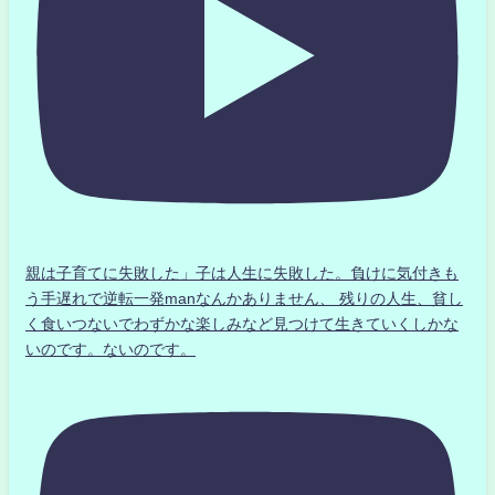
親は子育てに失敗した」子は人生に失敗した。負けに気付きも
う手遅れで逆転一発manなんかありません、 残りの人生、貧し
く食いつないでわずかな楽しみなど見つけて生きていくしかな
いのです。ないのです。