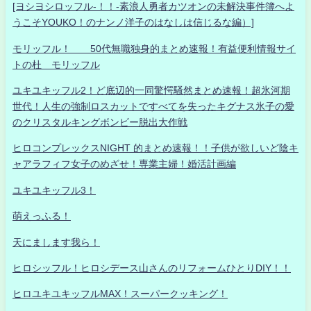
[ヨシヨシロッフル-！！-素浪人勇者カツオンの未解決事件簿へよ
うこそYOUKO！のナンノ洋子のはなしは信じるな編）]
モリッフル！ 50代無職独身的まとめ速報！有益便利情報サイ
トの杜 モリッフル
ユキユキッフル2！ど底辺的一同驚愕騒然まとめ速報！超氷河期
世代！人生の強制ロスカットですべてを失ったキグナス氷子の愛
のクリスタルキングボンビー脱出大作戦
ヒロコンプレックスNIGHT 的まとめ速報！！子供が欲しいど陰キ
ャアラフィフ女子のめざせ！専業主婦！婚活計画編
ユキユキッフル3！
萌えっふる！
天にまします我ら！
ヒロシッフル！ヒロシデース山さんのリフォームひとりDIY！！
ヒロユキユキッフルMAX！スーパークッキング！