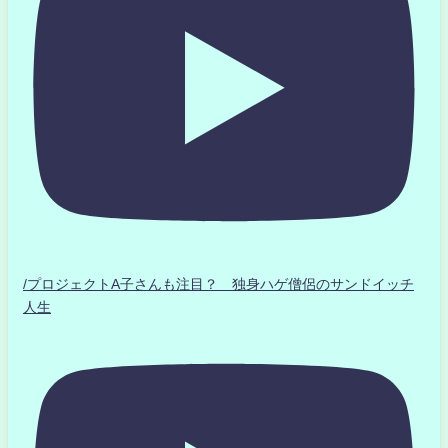
/プロジェクトA子さんも注目？ 独身ハゲ僧侶のサンドイッチ
人生