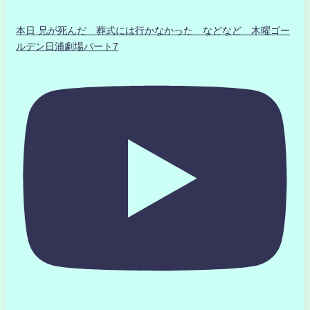
本日 兄が死んだ 葬式には行かなかった などなど 木曜ゴー
ルデン日浦劇場パート7