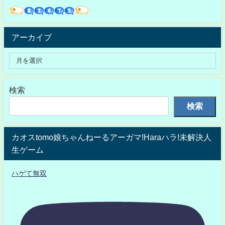
アーカイブ
検索
検索
カオスtomo娘ちゃんねーるアーガマ!Haraハラ!未解決人
生ゲーム
ハゲて無双