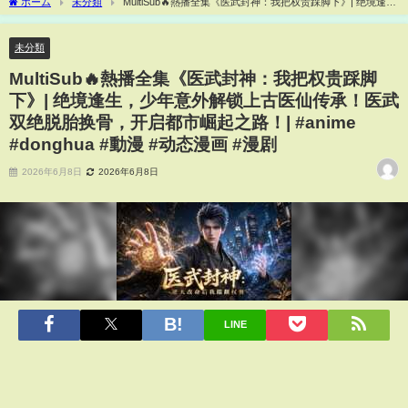
ホーム
未分類
MultiSub🔥熱播全集《医武封神：我把权贵踩脚下》| 绝境逢
生，少年意外解锁上古医仙传承！医武双绝脱胎换骨，开启都市崛起之路！| #anime
#donghua #動漫 #动态漫画 #漫剧
未分類
MultiSub🔥熱播全集《医武封神：我把权贵踩脚
下》| 绝境逢生，少年意外解锁上古医仙传承！医武
双绝脱胎换骨，开启都市崛起之路！| #anime
#donghua #動漫 #动态漫画 #漫剧
2026年6月8日
2026年6月8日
LINE