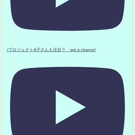
/プロジェクトA子さんも注目？ get a chance!