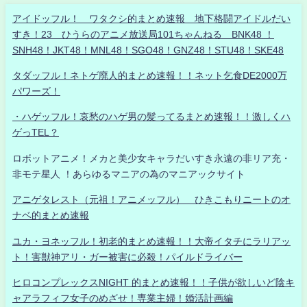
アイドッフル！ ワタクシ的まとめ速報 地下格闘アイドルだい
すき！23 ひうらのアニメ放送局101ちゃんねる BNK48 ！
SNH48！JKT48！MNL48！SGO48！GNZ48！STU48！SKE48
タダッフル！ネトゲ廃人的まとめ速報！！ネット乞食DE2000万
パワーズ！
・ハゲッフル！哀愁のハゲ男の髪ってるまとめ速報！！激しくハ
ゲっTEL？
ロボットアニメ！メカと美少女キャラだいすき永遠の非リア充・
非モテ星人 ！あらゆるマニアの為のマニアックサイト
アニゲタレスト（元祖！アニメッフル） ひきこもりニートのオ
ナベ的まとめ速報
ユカ・ヨネッフル！初老的まとめ速報！！大帝イタチにラリアッ
ト！害獣神アリ・ガー被害に必殺！パイルドライバー
ヒロコンプレックスNIGHT 的まとめ速報！！子供が欲しいど陰キ
ャアラフィフ女子のめざせ！専業主婦！婚活計画編