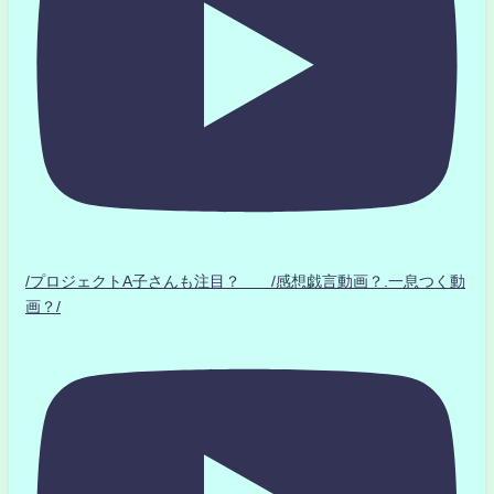
/プロジェクトA子さんも注目？ /感想戯言動画？.一息つく動
画？/