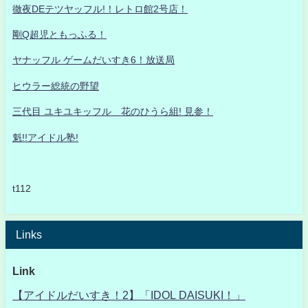
徹夜DEテツヤッフル!！レトロ館2号店！
剛Q超児ともっふる！
ヤナッフル ゲームだいすき6！放送局
ヒウラー総統の野望
三代目 ユキユキッフル 花のひうら組! 見参！
魁!!アイドル塾!
t112
Links
Link
【アイドルだいすき！2】「IDOL DAISUKI！」