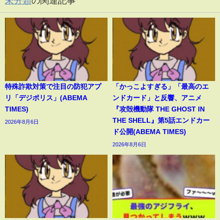
未分類
の関連記事
特殊詐欺対策で注目の防犯アプ
「かっこよすぎる」「最高のエ
リ「デジポリス」(ABEMA
ンドカード」と反響、アニメ
TIMES)
『攻殻機動隊 THE GHOST IN
THE SHELL』第5話エンドカー
2026年8月6日
ド公開(ABEMA TIMES)
2026年8月6日