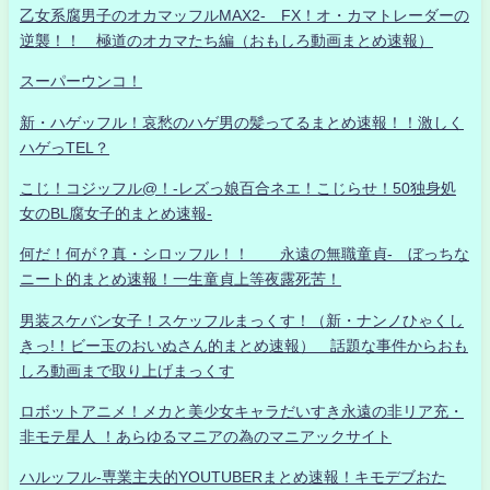
乙女系腐男子のオカマッフルMAX2- FX！オ・カマトレーダーの
逆襲！！ 極道のオカマたち編（おもしろ動画まとめ速報）
スーパーウンコ！
新・ハゲッフル！哀愁のハゲ男の髪ってるまとめ速報！！激しく
ハゲっTEL？
こじ！コジッフル@！-レズっ娘百合ネエ！こじらせ！50独身処
女のBL腐女子的まとめ速報-
何だ！何が？真・シロッフル！！ 永遠の無職童貞- ぼっちな
ニート的まとめ速報！一生童貞上等夜露死苦！
男装スケバン女子！スケッフルまっくす！（新・ナンノひゃくし
きっ!！ビー玉のおいぬさん的まとめ速報） 話題な事件からおも
しろ動画まで取り上げまっくす
ロボットアニメ！メカと美少女キャラだいすき永遠の非リア充・
非モテ星人 ！あらゆるマニアの為のマニアックサイト
ハルッフル-専業主夫的YOUTUBERまとめ速報！キモデブおた