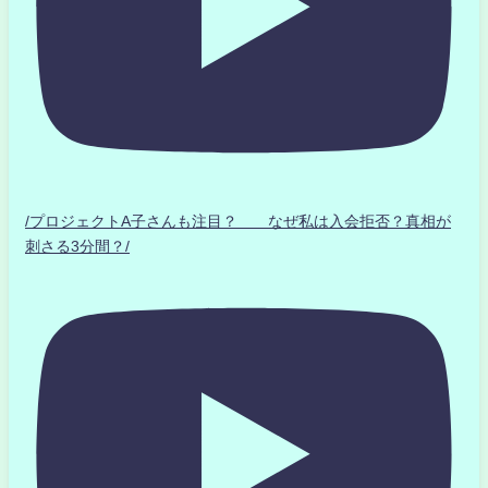
/プロジェクトA子さんも注目？ なぜ私は入会拒否？真相が
刺さる3分間？/