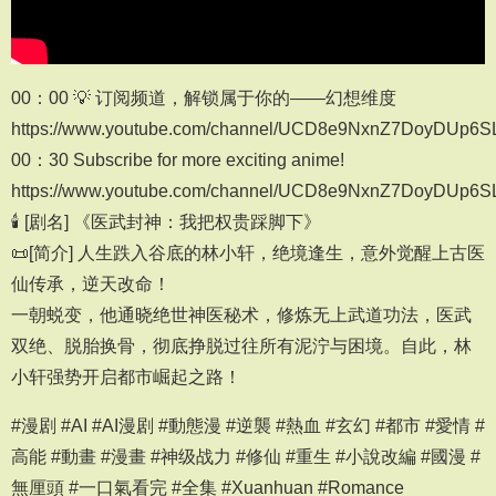
00：00 💡 订阅频道，解锁属于你的——幻想维度
https://www.youtube.com/channel/UCD8e9NxnZ7DoyDUp6
00：30 Subscribe for more exciting anime!
https://www.youtube.com/channel/UCD8e9NxnZ7DoyDUp6
🕯️ [剧名] 《医武封神：我把权贵踩脚下》
📜[简介] 人生跌入谷底的林小轩，绝境逢生，意外觉醒上古医
仙传承，逆天改命！
一朝蜕变，他通晓绝世神医秘术，修炼无上武道功法，医武
双绝、脱胎换骨，彻底挣脱过往所有泥泞与困境。自此，林
小轩强势开启都市崛起之路！
#漫剧 #AI #AI漫剧 #動態漫 #逆襲 #熱血 #玄幻 #都市 #愛情 #
高能 #動畫 #漫畫 #神级战力 #修仙 #重生 #小說改編 #國漫 #
無厘頭 #一口氣看完 #全集 #Xuanhuan #Romance