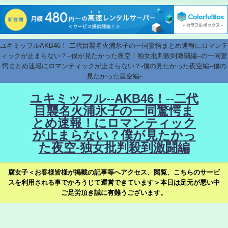
ユキミッフルAKB46！-二代目襲名火浦氷子の一同驚愕まとめ速報にロマンテ
ィックが止まらない？--僕が見たかった夜空！独女批判殺到激闘編--の一同驚
愕まとめ速報にロマンティックが止まらない？-僕の見たかった夜空編--僕の
見たかった星空編-
ユキミッフル--AKB46！--二代
目襲名火浦氷子の一同驚愕ま
とめ速報！にロマンティック
が止まらない？僕が見たかっ
た夜空-独女批判殺到激闘編
腐女子＜お客様皆様が掲載の記事等へアクセス、閲覧、こちらのサービ
スを利用される事でかろうじて運営できています＞本日は足元が悪い中
ご足労頂き誠に有難うございます。