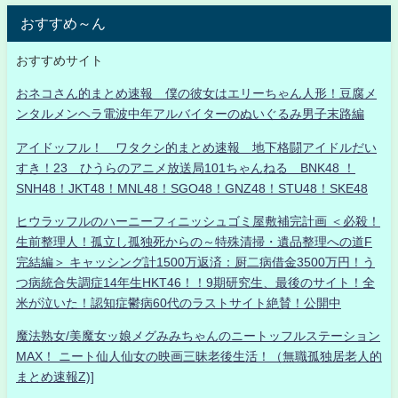
おすすめ～ん
おすすめサイト
おネコさん的まとめ速報 僕の彼女はエリーちゃん人形！豆腐メ
ンタルメンヘラ電波中年アルバイターのぬいぐるみ男子末路編
アイドッフル！ ワタクシ的まとめ速報 地下格闘アイドルだい
すき！23 ひうらのアニメ放送局101ちゃんねる BNK48 ！
SNH48！JKT48！MNL48！SGO48！GNZ48！STU48！SKE48
ヒウラッフルのハーニーフィニッシュゴミ屋敷補完計画 ＜必殺！
生前整理人！孤立し孤独死からの～特殊清掃・遺品整理への道F
完結編＞ キャッシング計1500万返済：厨二病借金3500万円！う
つ病統合失調症14年生HKT46！！9期研究生、最後のサイト！全
米が泣いた！認知症鬱病60代のラストサイト絶賛！公開中
魔法熟女/美魔女ッ娘メグみみちゃんのニートッフルステーション
MAX！ ニート仙人仙女の映画三昧老後生活！（無職孤独居老人的
まとめ速報Z)]