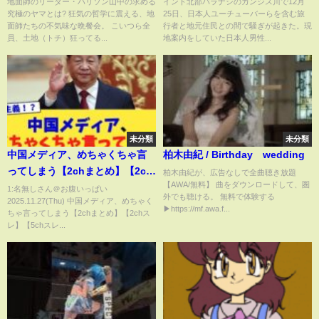
地面師のリーダー・ハリソン山中の求める
インド北部バラナシのガンジス川で12月
究極のヤマとは? 狂気の哲学に震える、地
25日、日本人ユーチューバーらを含む旅
のか🇮🇳💥
面師たちの不気味な晩餐会。 こいつら全
行者と地元住民との間で騒ぎが起きた。現
員、土地（トチ）狂ってる...
地案内をしていた日本人男性...
未分類
未分類
中国メディア、めちゃくちゃ言
柏木由紀 / Birthday wedding
ってしまう【2chまとめ】【2ch
柏木由紀が、広告なしで全曲聴き放題
【AWA/無料】 曲をダウンロードして、圏
スレ】【5chスレ】
1:名無しさん＠お腹いっぱい
外でも聴ける。 無料で体験する
2025.11.27(Thu) 中国メディア、めちゃく
▶https://mf.awa.f...
ちゃ言ってしまう【2chまとめ】【2chス
レ】【5chスレ...