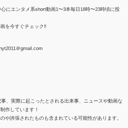
中心にエンタメ系short動画1〜3本毎日18時〜23時頃に投
画を今すぐチェック‼︎
2011＠gmail.com
hの記事、実際に起こったとされる出来事、ニュースや動画な
に制作しています！
ものや誇張されたものも含まれている可能性があります。