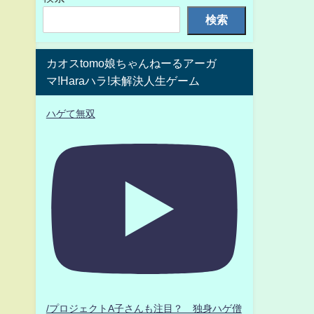
検索
カオスtomo娘ちゃんねーるアーガ
マ!Haraハラ!未解決人生ゲーム
ハゲて無双
/プロジェクトA子さんも注目？ 独身ハゲ僧