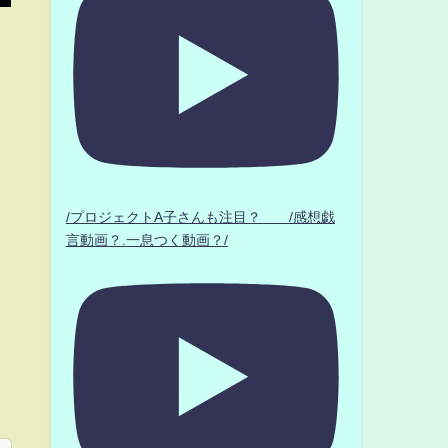
白
/プロジェクトA子さんも注目？ /感想戯
言動画？.一息つく動画？/