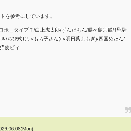
イトを参考にしています。
ースロボ＿タイプＴ/白上虎太郎/ずんだもん/麒ヶ島宗麟/†聖騎
ぎ/ちび式じい/もち子さん(cv明日葉よもぎ)/四国めたん/
/猫使ビィ
026.06.08(Mon)