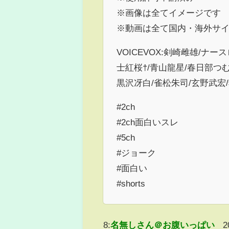
※画像は全てイメージです
※動画は全て国内・海外サ
VOICEVOX:剣崎雌雄/ナ
士紅桜†/青山龍星/春日部つむ
黒沢冴白/雀松朱司/玄野武宏
#2ch
#2ch面白いスレ
#5ch
#ジョーク
#面白い
#shorts
8:
名無しさん＠お腹いっぱい
2