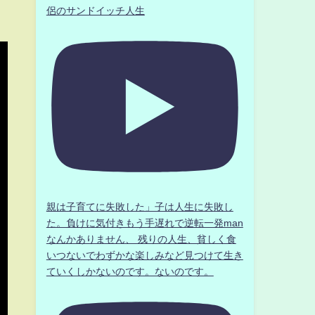
侶のサンドイッチ人生
親は子育てに失敗した」子は人生に失敗し
た。負けに気付きもう手遅れで逆転一発man
なんかありません、 残りの人生、貧しく食
いつないでわずかな楽しみなど見つけて生き
ていくしかないのです。ないのです。