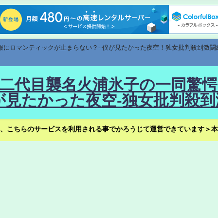
速報にロマンティックが止まらない？--僕が見たかった夜空！独女批判殺到激闘
！--二代目襲名火浦氷子の一同
見たかった夜空-独女批判殺到
、こちらのサービスを利用される事でかろうじて運営できています＞本