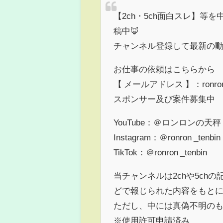
【2ch・5ch面白スレ】等を
稿中🦊
チャンネル登録して最新の動
お仕事の依頼はこちらから
【 メールアドレス 】：ronronyt
スポンサー及び案件募集中
YouTube：＠ロンロンの天秤
Instagram：＠ronron _tenbin
TikTok：＠ronron _tenbin
当チャンネルは2chや5c
どで報じられた内容をもと
ただし、中には真偽不明の
※使用許可申請済み