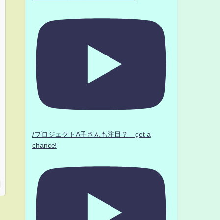
/プロジェクトA子さんも注目？ get a
chance!