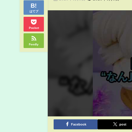
はてブ
Pocket
Feedly
Facebook
post