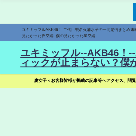
ユキミッフルAKB46！-二代目襲名火浦氷子の一同驚愕まとめ
見たかった夜空編--僕の見たかった星空編-
ユキミッフル--AKB46
ィックが止まらない？僕が
腐女子＜お客様皆様が掲載の記事等へアクセス、閲覧