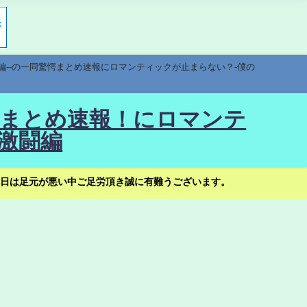
編--の一同驚愕まとめ速報にロマンティックが止まらない？-僕の
驚愕まとめ速報！にロマンテ
激闘編
日は足元が悪い中ご足労頂き誠に有難うございます。