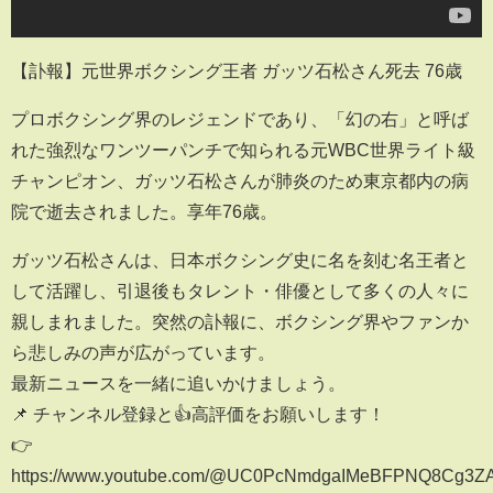
【訃報】元世界ボクシング王者 ガッツ石松さん死去 76歳
プロボクシング界のレジェンドであり、「幻の右」と呼ば
れた強烈なワンツーパンチで知られる元WBC世界ライト級
チャンピオン、ガッツ石松さんが肺炎のため東京都内の病
院で逝去されました。享年76歳。
ガッツ石松さんは、日本ボクシング史に名を刻む名王者と
して活躍し、引退後もタレント・俳優として多くの人々に
親しまれました。突然の訃報に、ボクシング界やファンか
ら悲しみの声が広がっています。
最新ニュースを一緒に追いかけましょう。
📌 チャンネル登録と👍高評価をお願いします！
👉
https://www.youtube.com/@UC0PcNmdgaIMeBFPNQ8Cg3Z