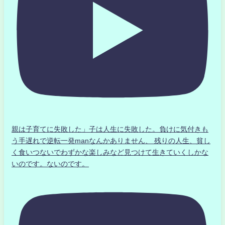
親は子育てに失敗した」子は人生に失敗した。負けに気付きも
う手遅れで逆転一発manなんかありません、 残りの人生、貧し
く食いつないでわずかな楽しみなど見つけて生きていくしかな
いのです。ないのです。