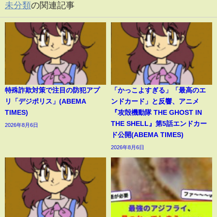
未分類
の関連記事
特殊詐欺対策で注目の防犯アプ
「かっこよすぎる」「最高のエ
リ「デジポリス」(ABEMA
ンドカード」と反響、アニメ
TIMES)
『攻殻機動隊 THE GHOST IN
THE SHELL』第5話エンドカー
2026年8月6日
ド公開(ABEMA TIMES)
2026年8月6日