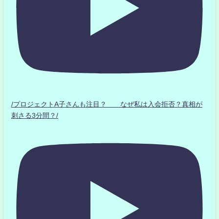
/プロジェクトA子さんも注目？ なぜ私は入会拒否？真相が
刺さる3分間？/