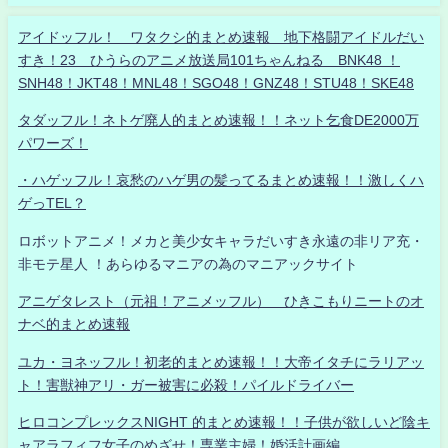
アイドッフル！ ワタクシ的まとめ速報 地下格闘アイドルだい
すき！23 ひうらのアニメ放送局101ちゃんねる BNK48 ！
SNH48！JKT48！MNL48！SGO48！GNZ48！STU48！SKE48
タダッフル！ネトゲ廃人的まとめ速報！！ネット乞食DE2000万
パワーズ！
・ハゲッフル！哀愁のハゲ男の髪ってるまとめ速報！！激しくハ
ゲっTEL？
ロボットアニメ！メカと美少女キャラだいすき永遠の非リア充・
非モテ星人 ！あらゆるマニアの為のマニアックサイト
アニゲタレスト（元祖！アニメッフル） ひきこもりニートのオ
ナベ的まとめ速報
ユカ・ヨネッフル！初老的まとめ速報！！大帝イタチにラリアッ
ト！害獣神アリ・ガー被害に必殺！パイルドライバー
ヒロコンプレックスNIGHT 的まとめ速報！！子供が欲しいど陰キ
ャアラフィフ女子のめざせ！専業主婦！婚活計画編