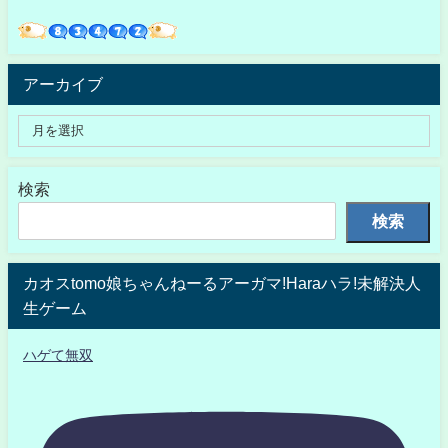
アーカイブ
検索
検索
カオスtomo娘ちゃんねーるアーガマ!Haraハラ!未解決人
生ゲーム
ハゲて無双