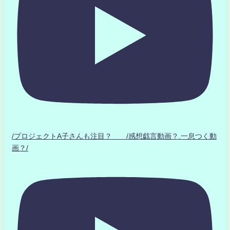
/プロジェクトA子さんも注目？ /感想戯言動画？.一息つく動
画？/