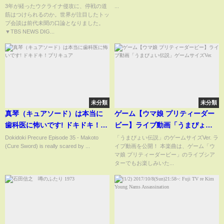
摘 トランプ・ゼレンスキー会
システマ #shorts
3年が経ったウクライナ侵攻に、停戦の道
...
筋はつけられるのか。世界が注目したトッ
談の“余波”【サンデーモーニン
プ会談は前代未聞の口論となりました。
グ】
▼TBS NEWS DIG...
未分類
未分類
真琴（キュアソード）は本当に
ゲーム【ウマ娘 プリティーダー
歯科医に怖いです! ドキドキ！プ
ビー】ライブ動画「うまぴょい
リキュア
伝説」ゲームサイズVer.
Dokidoki Precure Episode 35 - Makoto
「うまぴょい伝説」のゲームサイズVer. ラ
(Cure Sword) is really scared by ...
イブ動画を公開！ 本楽曲は、ゲーム「ウ
マ娘 プリティーダービー」のライブシア
ターでもお楽しみいた...