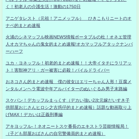
く！初老人の介護生活！激動の1750日
アニゲタレスト（元祖！アニメッフル） ひきこもりニートのオ
ナベ的まとめ速報
火浦のシネマッフル映画NEWS情報ポータブルの杜！オネエ管理
人オカマちゃんの鬼女的まとめ速報!オカマッフルアタックナンバ
ーハーフ
ユカ・ヨネッフル！初老的まとめ速報！！大帝イタチにラリアッ
ト！害獣神アリ・ガー被害に必殺！パイルドライバー
おネコさん的まとめ速報 僕の彼女はエリーちゃん人形！豆腐メ
ンタルメンヘラ電波中年アルバイターのぬいぐるみ男子末路編
スケバン！デカッフルまっくす（デカい強い2次元嫁だいすき子
供部屋おじさんヒロシ之古惑仔的まとめ速報）話題な動画取り上
げMAX！デカいは正義刑事編
アキヨッフル-！ネオニートスケ番長のエキストラ芸能情報局！
（子ども部屋おばさんの自宅警備員的まとめ速報）