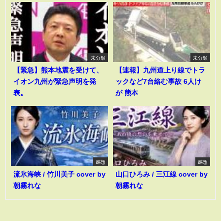
未分類
未分類
【緊急】熊本地震を受けて、
【速報】九州道上り線でトラ
イオン九州が緊急声明を発
ックなど7台絡む事故 6人け
表。
が 熊本
感想
感想
流氷海峡 / 竹川美子 cover by
山口ひろみ / 三江線 cover by
朝霧れな
朝霧れな