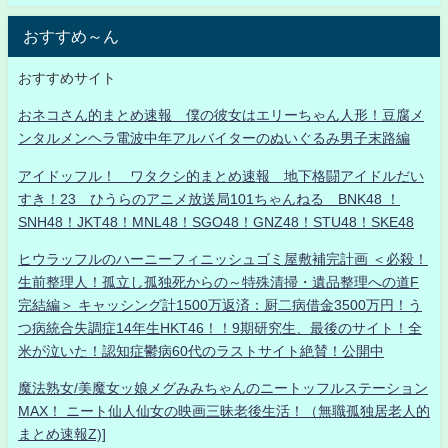
おすすめ～ん
おすすめサイト
おネコさん的まとめ速報 僕の彼女はエリーちゃん人形！豆腐メ
ンタルメンヘラ電波中年アルバイターのぬいぐるみ男子末路編
アイドッフル！ ワタクシ的まとめ速報 地下格闘アイドルだい
すき！23 ひうらのアニメ放送局101ちゃんねる BNK48 ！
SNH48！JKT48！MNL48！SGO48！GNZ48！STU48！SKE48
ヒウラッフルのハーニーフィニッシュゴミ屋敷補完計画 ＜必殺！
生前整理人！孤立し孤独死からの～特殊清掃・遺品整理への道F
完結編＞ キャッシング計1500万返済：厨二病借金3500万円！う
つ病統合失調症14年生HKT46！！9期研究生、最後のサイト！全
米が泣いた！認知症鬱病60代のラストサイト絶賛！公開中
魔法熟女/美魔女ッ娘メグみみちゃんのニートッフルステーション
MAX！ ニート仙人仙女の映画三昧老後生活！（無職孤独居老人的
まとめ速報Z)]