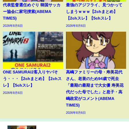
代表監督選任めぐり 韓国サッカ
最強のアジフライ、見つかって
ー協会に家宅捜索(ABEMA
しまうｗｗｗ【2chまとめ】
TIMES)
【2chスレ】【5chスレ】
2026年8月6日
2026年8月6日
ONE SAMURAI2客入りヤバそ
高嶋ファミリーの母・寿美花代
う・・・【2chまとめ】【2chス
さん、老衰のため94歳で死去
レ】【5chスレ】
「最期の最期まで大女優 寿美花
代だった母でした」と息子・高
2026年8月6日
嶋政宏がコメント(ABEMA
TIMES)
2026年8月6日