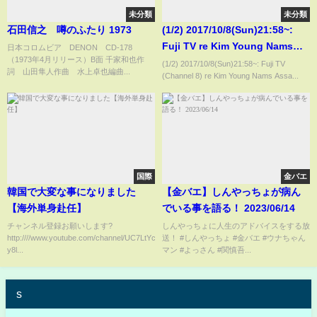
未分類
未分類
石田信之 噂のふたり 1973
(1/2) 2017/10/8(Sun)21:58~:
Fuji TV re Kim Young Nams
日本コロムビア DENON CD-178
（1973年4月リリース）B面 千家和也作
Assassination
(1/2) 2017/10/8(Sun)21:58~: Fuji TV
詞 山田隼人作曲 水上卓也編曲...
(Channel 8) re Kim Young Nams Assa...
国際
金バエ
韓国で大変な事になりました
【金バエ】しんやっちょが病ん
【海外単身赴任】
でいる事を語る！ 2023/06/14
チャンネル登録お願いします?
しんやっちょに人生のアドバイスをする放
http:////www.youtube.com/channel/UC7LtYcOzu2amH6GWk-
送！ #しんやっちょ #金バエ #ウナちゃん
y8l...
マン #よっさん #関慎吾...
s