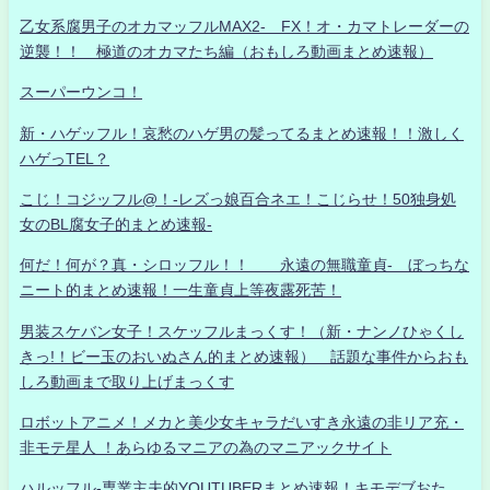
乙女系腐男子のオカマッフルMAX2- FX！オ・カマトレーダーの
逆襲！！ 極道のオカマたち編（おもしろ動画まとめ速報）
スーパーウンコ！
新・ハゲッフル！哀愁のハゲ男の髪ってるまとめ速報！！激しく
ハゲっTEL？
こじ！コジッフル@！-レズっ娘百合ネエ！こじらせ！50独身処
女のBL腐女子的まとめ速報-
何だ！何が？真・シロッフル！！ 永遠の無職童貞- ぼっちな
ニート的まとめ速報！一生童貞上等夜露死苦！
男装スケバン女子！スケッフルまっくす！（新・ナンノひゃくし
きっ!！ビー玉のおいぬさん的まとめ速報） 話題な事件からおも
しろ動画まで取り上げまっくす
ロボットアニメ！メカと美少女キャラだいすき永遠の非リア充・
非モテ星人 ！あらゆるマニアの為のマニアックサイト
ハルッフル-専業主夫的YOUTUBERまとめ速報！キモデブおた