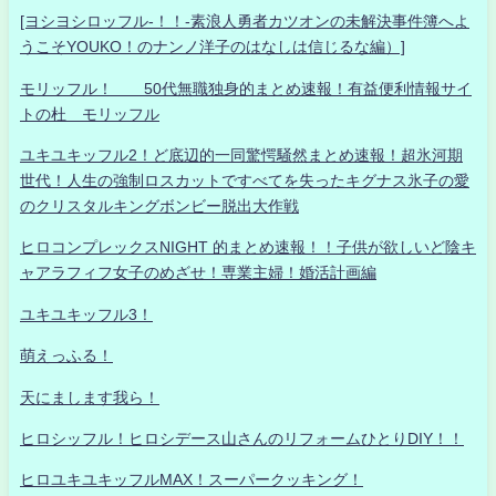
[ヨシヨシロッフル-！！-素浪人勇者カツオンの未解決事件簿へよ
うこそYOUKO！のナンノ洋子のはなしは信じるな編）]
モリッフル！ 50代無職独身的まとめ速報！有益便利情報サイ
トの杜 モリッフル
ユキユキッフル2！ど底辺的一同驚愕騒然まとめ速報！超氷河期
世代！人生の強制ロスカットですべてを失ったキグナス氷子の愛
のクリスタルキングボンビー脱出大作戦
ヒロコンプレックスNIGHT 的まとめ速報！！子供が欲しいど陰キ
ャアラフィフ女子のめざせ！専業主婦！婚活計画編
ユキユキッフル3！
萌えっふる！
天にまします我ら！
ヒロシッフル！ヒロシデース山さんのリフォームひとりDIY！！
ヒロユキユキッフルMAX！スーパークッキング！