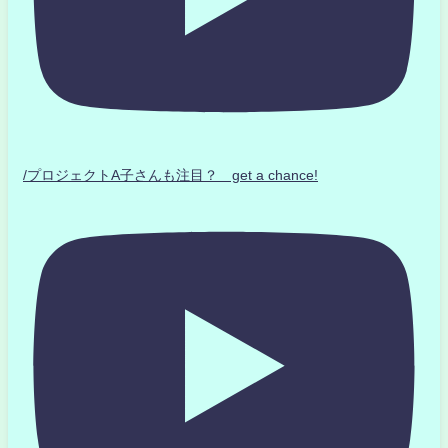
/プロジェクトA子さんも注目？ get a chance!