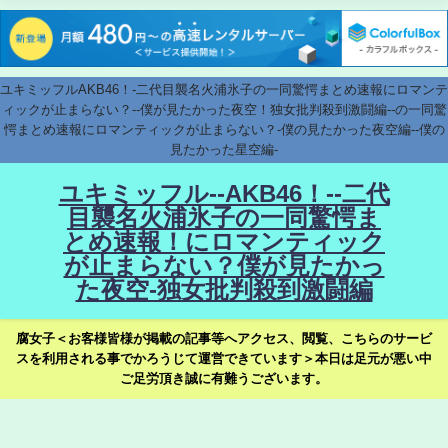
ユキミッフルAKB46！-二代目襲名火浦氷子の一同驚愕まとめ速報にロマンテ
ィックが止まらない？--僕が見たかった夜空！独女批判殺到激闘編--の一同驚
愕まとめ速報にロマンティックが止まらない？-僕の見たかった夜空編--僕の
見たかった星空編-
ユキミッフル--AKB46！--二代
目襲名火浦氷子の一同驚愕ま
とめ速報！にロマンティック
が止まらない？僕が見たかっ
た夜空-独女批判殺到激闘編
腐女子＜お客様皆様が掲載の記事等へアクセス、閲覧、こちらのサービ
スを利用される事でかろうじて運営できています＞本日は足元が悪い中
ご足労頂き誠に有難うございます。