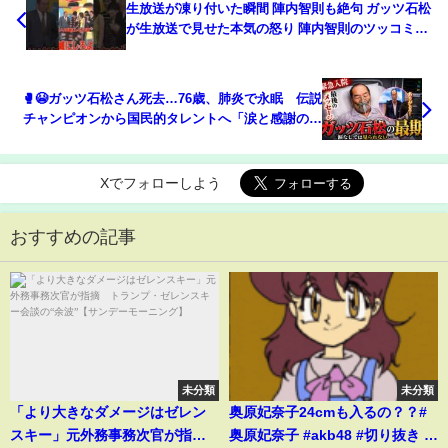
生放送が凍り付いた瞬間 陣内智則も絶句 ガッツ石松
が生放送で見せた本気の怒り 陣内智則のツッコミに
ガッツ石松が激怒伝説の放送事故を振り返る
🥊😭ガッツ石松さん死去…76歳、肺炎で永眠 伝説
チャンピオンから国民的タレントへ「涙と感謝の人
生」💐✨
Xでフォローしよう
おすすめの記事
未分類
未分類
「より大きなダメージはゼレン
奥原妃奈子24cmも入るの？？#
スキー」元外務事務次官が指
奥原妃奈子 #akb48 #切り抜き #