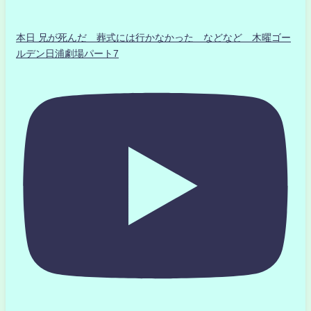
本日 兄が死んだ 葬式には行かなかった などなど 木曜ゴー
ルデン日浦劇場パート7