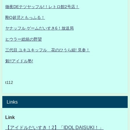
徹夜DEテツヤッフル!！レトロ館2号店！
剛Q超児ともっふる！
ヤナッフル ゲームだいすき6！放送局
ヒウラー総統の野望
三代目 ユキユキッフル 花のひうら組! 見参！
魁!!アイドル塾!
t112
Links
Link
【アイドルだいすき！2】「IDOL DAISUKI！」