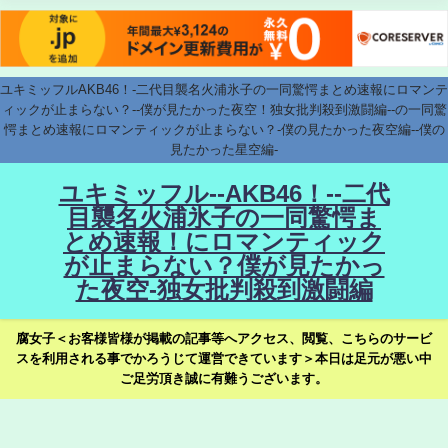
ユキミッフルAKB46！-二代目襲名火浦氷子の一同驚愕まとめ速報にロマンテ
ィックが止まらない？--僕が見たかった夜空！独女批判殺到激闘編--の一同驚
愕まとめ速報にロマンティックが止まらない？-僕の見たかった夜空編--僕の
見たかった星空編-
ユキミッフル--AKB46！--二代
目襲名火浦氷子の一同驚愕ま
とめ速報！にロマンティック
が止まらない？僕が見たかっ
た夜空-独女批判殺到激闘編
腐女子＜お客様皆様が掲載の記事等へアクセス、閲覧、こちらのサービ
スを利用される事でかろうじて運営できています＞本日は足元が悪い中
ご足労頂き誠に有難うございます。