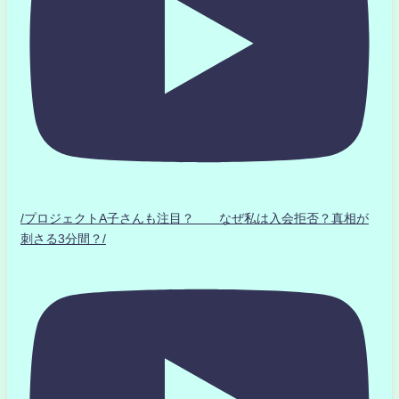
/プロジェクトA子さんも注目？ なぜ私は入会拒否？真相が
刺さる3分間？/