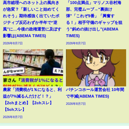
高市総理へのネット上の風向き
「100点満点」マリノス谷村海
が急変？「新しいこと始めてく
那、完璧ムーブ→“裏抜け
れそう」期待感強く出ていたポ
弾”「これぞ9番」「興奮す
ジティブ反応わずか半年で“逆
る！」相手守備のギャップを狙
風”に…今後の政権運営に及ぼす
う”斜めの抜け出し”(ABEMA
影響は(ABEMA TIMES)
TIMES)
2026年8月7日
2026年8月7日
農家「消費税が1％になると、利
パチンコホール運営会社 10年間
益が7%減るんだけど！？」
で半減(ABEMA TIMES)
【2chまとめ】【2chスレ】
2026年8月7日
【5chスレ】
2026年8月7日