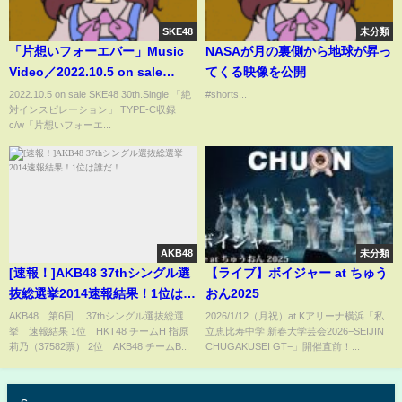
SKE48
未分類
「片想いフォーエバー」Music
NASAが月の裏側から地球が昇っ
Video／2022.10.5 on sale
てくる映像を公開
SKE48 30th.Single c/w
2022.10.5 on sale SKE48 30th.Single 「絶
#shorts...
対インスピレーション」 TYPE-C収録
c/w「片想いフォーエ...
AKB48
未分類
[速報！]AKB48 37thシングル選
【ライブ】ボイジャー at ちゅう
抜総選挙2014速報結果！1位は誰
おん2025
だ！
AKB48 第6回 37thシングル選抜総選
2026/1/12（月祝）at Kアリーナ横浜「私
挙 速報結果 1位 HKT48 チームH 指原
立恵比寿中学 新春大学芸会2026−SEIJIN
莉乃（37582票） 2位 AKB48 チームB...
CHUGAKUSEI GT−」開催直前！...
s