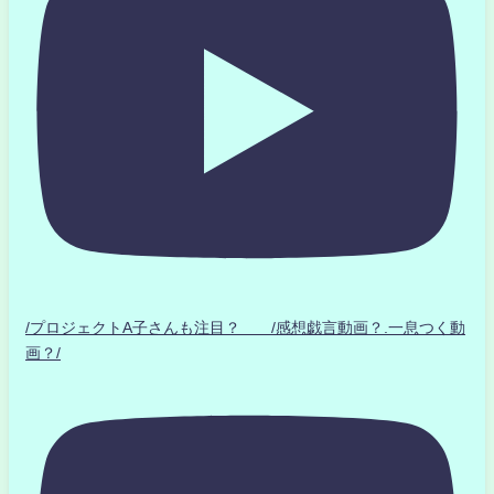
/プロジェクトA子さんも注目？ /感想戯言動画？.一息つく動
画？/