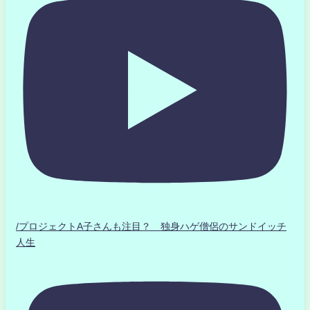
/プロジェクトA子さんも注目？ 独身ハゲ僧侶のサンドイッチ
人生