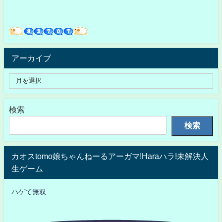
アーカイブ
検索
検索
カオスtomo娘ちゃんねーるアーガマ!Haraハラ!未解決人
生ゲーム
ハゲて無双