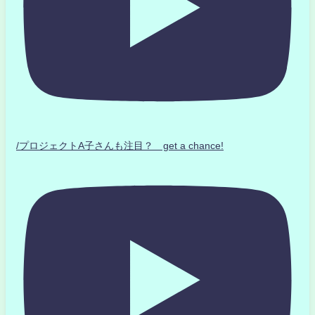
/プロジェクトA子さんも注目？ get a chance!