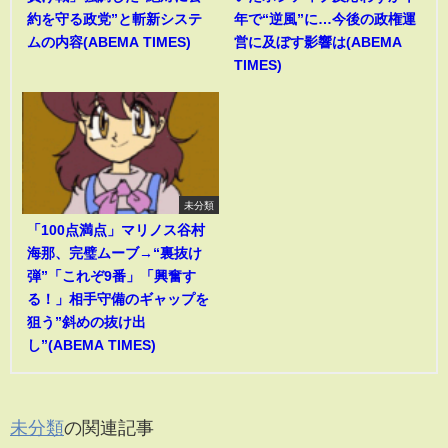
約を守る政党”と斬新システ
年で“逆風”に…今後の政権運
ムの内容(ABEMA TIMES)
営に及ぼす影響は(ABEMA
TIMES)
未分類
「100点満点」マリノス谷村
海那、完璧ムーブ→“裏抜け
弾”「これぞ9番」「興奮す
る！」相手守備のギャップを
狙う”斜めの抜け出
し”(ABEMA TIMES)
未分類
の関連記事