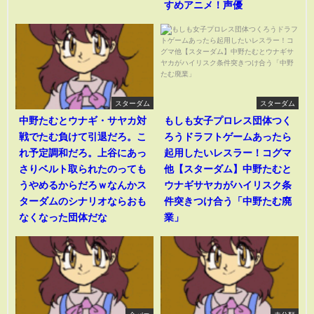
すめアニメ！声優
スターダム
スターダム
中野たむとウナギ・サヤカ対
もしも女子プロレス団体つく
戦でたむ負けて引退だろ。こ
ろうドラフトゲームあったら
れ予定調和だろ。上谷にあっ
起用したいレスラー！コグマ
さりベルト取られたのっても
他【スターダム】中野たむと
うやめるからだろｗなんかス
ウナギサヤカがハイリスク条
ターダムのシナリオならおも
件突きつけ合う「中野たむ廃
なくなった団体だな
業」