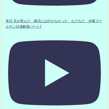
本日 兄が死んだ 葬式には行かなかった などなど 木曜ゴー
ルデン日浦劇場パート7