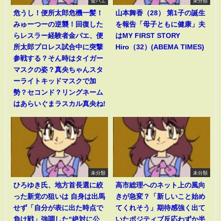
金バエ
未分類
危うし！便所太郎危機一髪！
山本舞香（28） 第1子の誕生
みゅーつーの逆襲！回復した
を報告「母子ともに健康」夫
らレスラー経験者金バエ、便
はMY FIRST STORY
所太郎プロレス試合中に突撃
Hiro（32）(ABEMA TIMES)
参戦する？そん時はタイガー
マスクの姿？真央ちゃんスタ
ーライトキッドマスクで加
勢？セコンド？リングネーム
はあらいぐまラスカル真央ね!
未分類
未分類
ひろゆき氏、地方首長選に絞
高市総理へのネット上の風向
った新党の狙いは 自身は出馬
きが急変？「新しいこと始め
せず「自分が表に出た時点で
てくれそう」期待感強く出て
負け戦」強調した“絶対に公
いたポジティブ反応わずか半