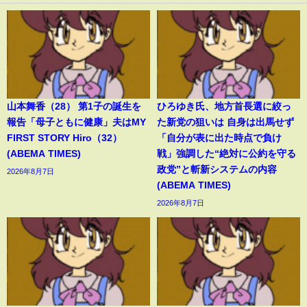
山本舞香（28） 第1子の誕生を
ひろゆき氏、地方首長選に絞っ
報告「母子ともに健康」夫はMY
た新党の狙いは 自身は出馬せず
FIRST STORY Hiro（32）
「自分が表に出た時点で負け
(ABEMA TIMES)
戦」強調した“絶対に公約を守る
政党”と斬新システムの内容
2026年8月7日
(ABEMA TIMES)
2026年8月7日