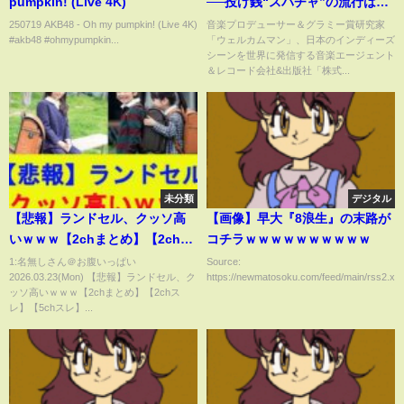
pumpkin! (Live 4K)
──投げ銭“スパチャ”の流行は日
本特有？世界で類を見ない投げ
250719 AKB48 - Oh my pumpkin! (Live 4K)
音楽プロデューサー＆グラミー賞研究家
#akb48 #ohmypumpkin...
「ウェルカムマン」、日本のインディーズ
銭大国！
シーンを世界に発信する音楽エージェント
＆レコード会社&出版社「株式...
未分類
デジタル
【悲報】ランドセル、クッソ高
【画像】早大『8浪生』の末路が
いｗｗｗ【2chまとめ】【2chス
コチラｗｗｗｗｗｗｗｗｗｗ
レ】【5chスレ】【ゆっくり】
1:名無しさん＠お腹いっぱい
Source:
2026.03.23(Mon) 【悲報】ランドセル、ク
https://newmatosoku.com/feed/main/rss2.xml.
ッソ高いｗｗｗ【2chまとめ】【2chス
レ】【5chスレ】...