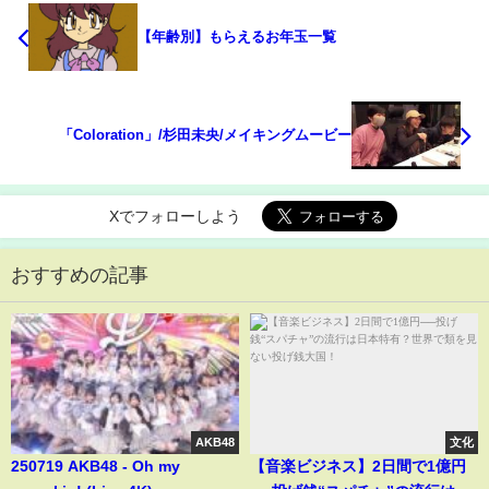
【年齢別】もらえるお年玉一覧
「Coloration」/杉田未央/メイキングムービー
Xでフォローしよう
おすすめの記事
AKB48
文化
250719 AKB48 - Oh my
【音楽ビジネス】2日間で1億円