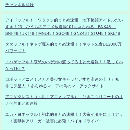
チャンネル登録
アイドッフル！ ワタクシ的まとめ速報 地下格闘アイドルだい
すき！23 ひうらのアニメ放送局101ちゃんねる BNK48 ！
SNH48！JKT48！MNL48！SGO48！GNZ48！STU48！SKE48
タダッフル！ネトゲ廃人的まとめ速報！！ネット乞食DE2000万
パワーズ！
・ハゲッフル！哀愁のハゲ男の髪ってるまとめ速報！！激しくハ
ゲっTEL？
ロボットアニメ！メカと美少女キャラだいすき永遠の非リア充・
非モテ星人 ！あらゆるマニアの為のマニアックサイト
アニゲタレスト（元祖！アニメッフル） ひきこもりニートのオ
ナベ的まとめ速報
ユカ・ヨネッフル！初老的まとめ速報！！大帝イタチにラリアッ
ト！害獣神アリ・ガー被害に必殺！パイルドライバー