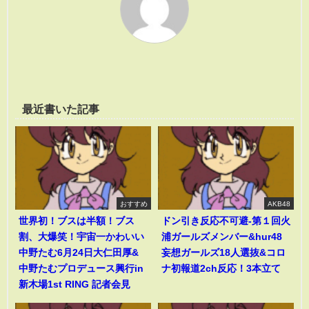
最近書いた記事
おすすめ
AKB48
世界初！ブスは半額！ブス
ドン引き反応不可避-第１回火
割、大爆笑！宇宙一かわいい
浦ガールズメンバー&hur48
中野たむ6月24日大仁田厚&
妄想ガールズ18人選抜&コロ
中野たむプロデュース興行in
ナ初報道2ch反応！3本立て
新木場1st RING 記者会見