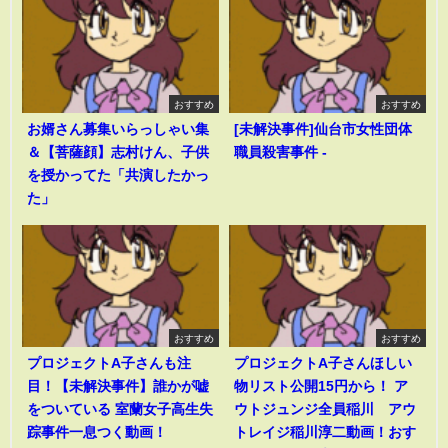
おすすめ
おすすめ
お婿さん募集いらっしゃい集
[未解決事件]仙台市女性団体
＆【菩薩顔】志村けん、子供
職員殺害事件 -
を授かってた「共演したかっ
た」
おすすめ
おすすめ
プロジェクトA子さんも注
プロジェクトA子さんほしい
目！【未解決事件】誰かが嘘
物リスト公開15円から！ ア
をついている 室蘭女子高生失
ウトジュンジ全員稲川 アウ
踪事件一息つく動画！
トレイジ稲川淳二動画！おす