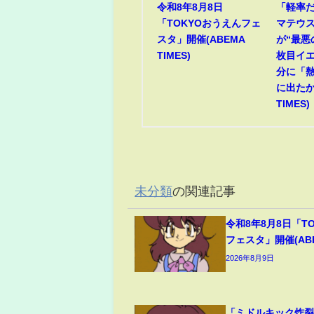
令和8年8月8日
「軽率だ
「TOKYOおうえんフェ
マテウ
スタ」開催(ABEMA
が“最悪
TIMES)
枚目イ
分に「
に出たか
TIMES)
未分類
の関連記事
令和8年8月8日「T
フェスタ」開催(ABEM
2026年8月9日
「ミドルキック炸