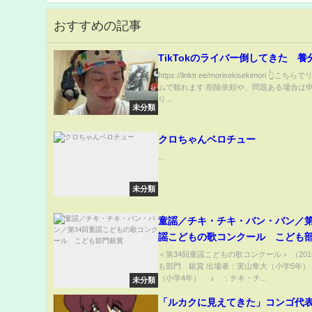
おすすめの記事
TikTokのライバー倒してきた 養
https://linktr.ee/morisekisekimori 👆こ
ムで観れます 削除依頼や、問題ある場合は
り...
未分類
クロちゃんベロチュー
...
未分類
童謡／チキ・チキ・バン・バン／第
謡こどもの歌コンクール こども
＜第34回童謡こどもの歌コンクール＞ （201
も部門 銀賞 出場者：実山隼大（小学5年）
（小学4年） ♪ ：チキ・チ...
未分類
「ルカクに見えてきた」コンゴ代表