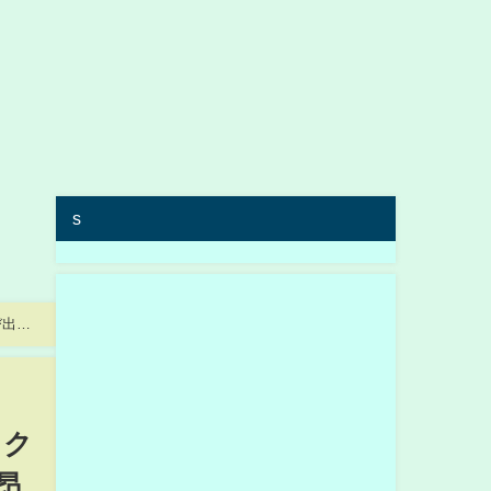
s
び出し
ック
昂