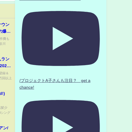
ナウン
の爆弾
右上の
制作費も
谷川
抜き-
人ラン
021
結婚おめ
登録＆
万回以上
/プロジェクトA子さんも注目？ get a
chance!
!)
黒髪少
dシング
アン/