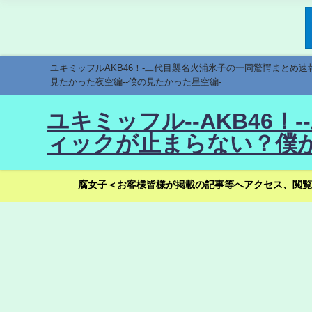
ユキミッフルAKB46！-二代目襲名火浦氷子の一同驚愕まとめ
見たかった夜空編--僕の見たかった星空編-
ユキミッフル--AKB46
ィックが止まらない？僕が
腐女子＜お客様皆様が掲載の記事等へアクセス、閲覧