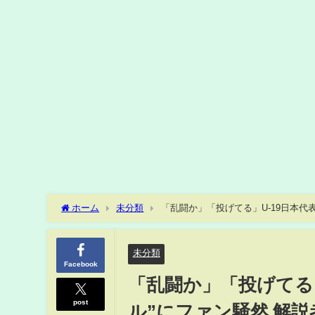
ホーム
未分類
「乱闘か」「投げてる」U-19日本代
激昂(ABEMA TIMES)
未分類
Facebook
「乱闘か」「投げてる」
post
ル”にファン騒然 解