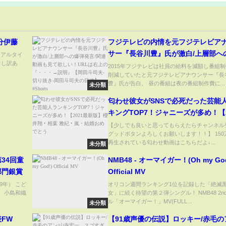
分伊藤
フジテレビの内情を元フジテレビア
サー『長谷川豊』氏が激白/上層部へ
ちらでリアルタイ
申し訳あ
発言/関連動画も見て欲しい！URLは
2015年フジテレビは社員の給料を減額し番組
削減していたと元フジテレビアナウンサー『長
『・・・→説明』【岡田斗司夫-切り
豊』氏が告白。 昼の番組は夜の番組制作費に...
未分類
岡田斗司夫の目線】 #Shorts
匂わせ彼女がSNSで必死だった芸能
キングTOP7！ジャニーズが多め！【2
最新版】櫻井翔 • 相葉 雅紀 • 嵐・
【少しでも良いと思ってもらえたらチャンネル
グッドボタンよろしくお願いします！！】 150
でとう
再生されている匂わせ動画はこちらだよ↓...
未分類
34回童
NMB48 - オーマイガー！(Oh my God
部門銀賞
Official MV
9年） こど
オリコン週間ランキング1位を記録した「絶滅
 小島和織
女」に続く待望の第２弾シングル！ NMB48 2n
ル「オーマイガー！」MV(FULL...
未分類
FW
【91歳声優の伝説】ロッキー/赤毛の