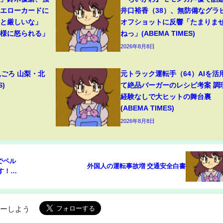
イエローカードに
井口裕香（38）、無防備なグラ
っと厳しいな」
オフショットに反響「たまりま
母様に怒られる」
ねっ」(ABEMA TIMES)
2026年8月8日
見ごろ 山梨・北
元トラック運転手（64）AIを活
S)
て絶品バーガーのレシピ考案 調
経験なしで大ヒットの舞台裏
(ABEMA TIMES)
2026年8月8日
でペル
外国人の運転事故増 交通安全白書
す！」
ローしよう