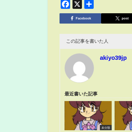
Facebook
X
共
有
Facebook
post
この記事を書いた人
akiyo39jp
最近書いた記事
未分類