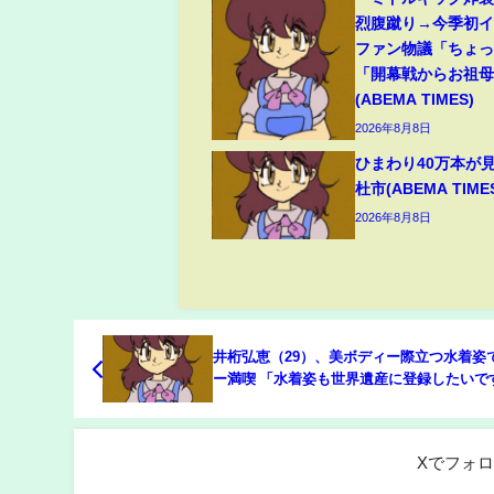
烈腹蹴り→今季初
ファン物議「ちょ
「開幕戦からお祖
(ABEMA TIMES)
2026年8月8日
ひまわり40万本が
杜市(ABEMA TIME
2026年8月8日
井桁弘恵（29）、美ボディー際立つ水着姿
ー満喫 「水着姿も世界遺産に登録したいで
などの反響(ABEMA TIMES)
Xでフォ