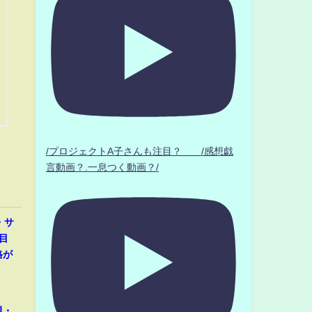
/プロジェクトA子さんも注目？ /感想戯
言動画？.一息つく動画？/
・サ
目
格が
題・