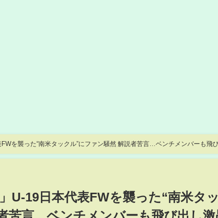
表FWを襲った“南米タックル”にファン騒然 解説者苦言…ベンチメンバーも飛
U-19日本代表FWを襲った“南米タ
説者苦言…ベンチメンバーも飛び出し激