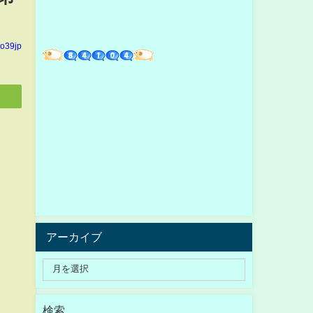
yo39jp
アーカイブ
検索