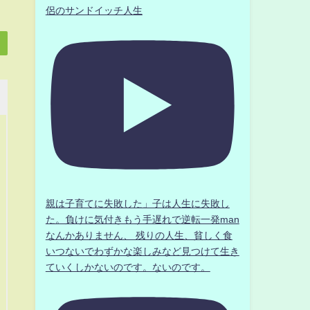
侶のサンドイッチ人生
親は子育てに失敗した」子は人生に失敗し
た。負けに気付きもう手遅れで逆転一発man
なんかありません、 残りの人生、貧しく食
いつないでわずかな楽しみなど見つけて生き
ていくしかないのです。ないのです。