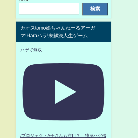
検索
カオスtomo娘ちゃんねーるアーガ
マ!Haraハラ!未解決人生ゲーム
ハゲて無双
/プロジェクトA子さんも注目？ 独身ハゲ僧