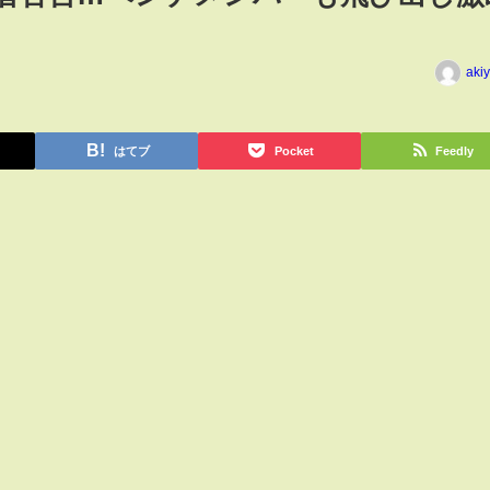
aki
はてブ
Pocket
Feedly