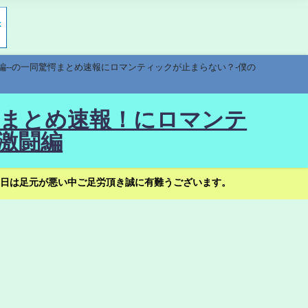
編--の一同驚愕まとめ速報にロマンティックが止まらない？-僕の
驚愕まとめ速報！にロマンテ
激闘編
日は足元が悪い中ご足労頂き誠に有難うございます。