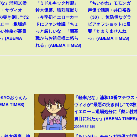
な」浦和10番
「ミドルキック炸裂」
『ちいかわ』モモンガ
ス・サヴィオ
鈴木優磨、強烈腹蹴り
声優で話題・井口裕香
の突き倒し”で2
→今季初イエローカー
（38）、無防備なグラ
エロー→退場処
ドにファン物議「ちょ
ビアオフショットに反
熱い性格が裏目
っと厳しいな」「開幕
響「たまりませんね
」(ABEMA
戦からお祖母様に怒ら
っ」(ABEMA TIMES)
れる」(ABEMA TIMES)
OKYOおうえん
「軽率だな」浦和10番マテウス
A TIMES)
ヴィオが“最悪の突き倒し”で2枚
イエロー→退場処分に「熱い性
裏目に出たか」(ABEMA TIMES)
2026年8月8日
裂」鈴木優磨、強
『ちいかわ』モモンガ声優で話