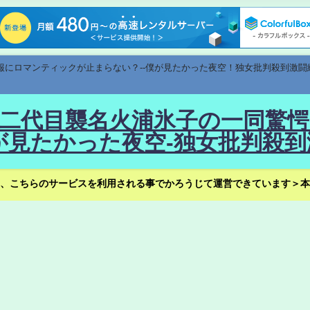
速報にロマンティックが止まらない？--僕が見たかった夜空！独女批判殺到激闘
！--二代目襲名火浦氷子の一同
見たかった夜空-独女批判殺到
、こちらのサービスを利用される事でかろうじて運営できています＞本