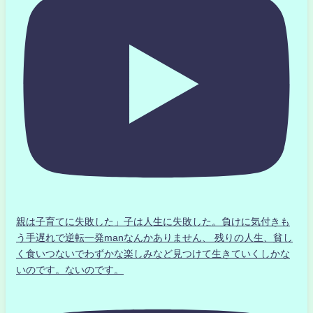
親は子育てに失敗した」子は人生に失敗した。負けに気付きも
う手遅れで逆転一発manなんかありません、 残りの人生、貧し
く食いつないでわずかな楽しみなど見つけて生きていくしかな
いのです。ないのです。