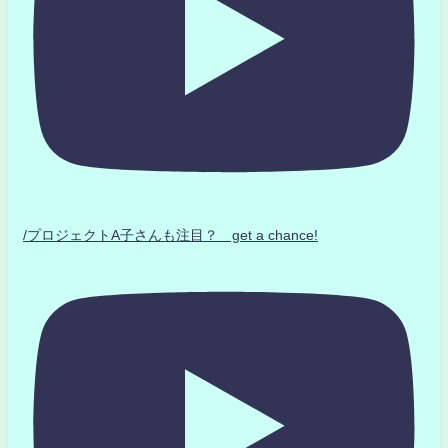
/プロジェクトA子さんも注目？ get a chance!