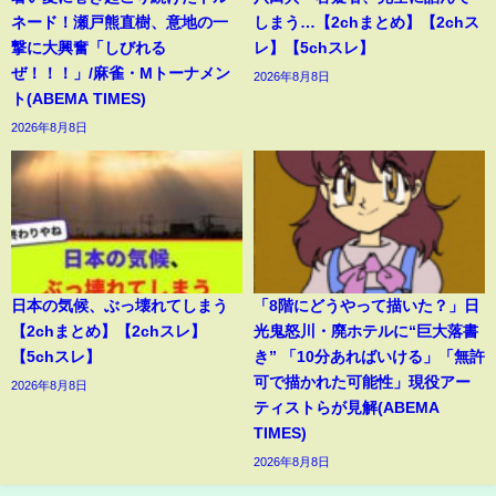
ネード！瀬戸熊直樹、意地の一
しまう…【2chまとめ】【2chス
撃に大興奮「しびれる
レ】【5chスレ】
ぜ！！！」/麻雀・Mトーナメン
2026年8月8日
ト(ABEMA TIMES)
2026年8月8日
日本の気候、ぶっ壊れてしまう
「8階にどうやって描いた？」日
【2chまとめ】【2chスレ】
光鬼怒川・廃ホテルに“巨大落書
【5chスレ】
き” 「10分あればいける」「無許
可で描かれた可能性」現役アー
2026年8月8日
ティストらが見解(ABEMA
TIMES)
2026年8月8日