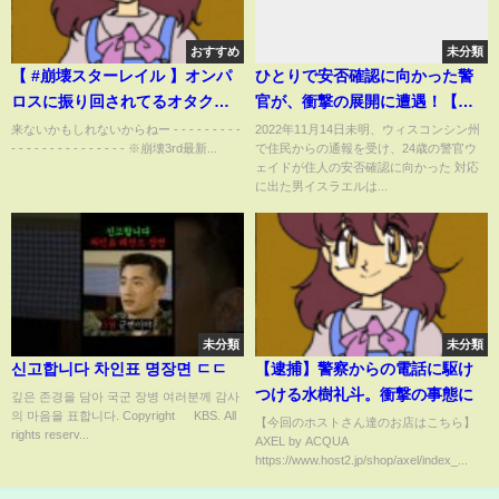
おすすめ
未分類
【 #崩壊スターレイル 】オンパ
ひとりで安否確認に向かった警
ロスに振り回されてるオタクの
官が、衝撃の展開に遭遇！【ア
新キャラ待機所【Vtuber / 白亜
メリカ警察密着】
来ないかもしれないからねー - - - - - - - - -
2022年11月14日未明、ウィスコンシン州
- - - - - - - - - - - - - - - ※崩壊3rd最新...
で住民からの通報を受け、24歳の警官ウ
リラ】
ェイドが住人の安否確認に向かった 対応
に出た男イスラエルは...
未分類
未分類
신고합니다 차인표 명장면 ㄷㄷ
【逮捕】警察からの電話に駆け
つける水樹礼斗。衝撃の事態に
깊은 존경을 담아 국군 장병 여러분께 감사
의 마음을 표합니다. Copyright ©️ KBS. All
【今回のホストさん達のお店はこちら】
rights reserv...
AXEL by ACQUA
https://www.host2.jp/shop/axel/index_...