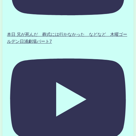
本日 兄が死んだ 葬式には行かなかった などなど 木曜ゴー
ルデン日浦劇場パート7