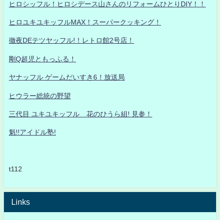
ヒロシッフル！ヒロシデース山さんのリフォームひとりDIY！！
ヒロユキユキッフルMAX！スーパークッキング！
徹夜DEテツヤッフル!！レトロ館2号店！
剛Q超児ともっふる！
ヤナッフル ゲームだいすき6！放送局
ヒウラー総統の野望
三代目 ユキユキッフル 花のひうら組! 見参！
魁!!アイドル塾!
t112
Links