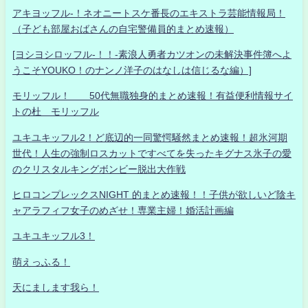
アキヨッフル-！ネオニートスケ番長のエキストラ芸能情報局！
（子ども部屋おばさんの自宅警備員的まとめ速報）
[ヨシヨシロッフル-！！-素浪人勇者カツオンの未解決事件簿へよ
うこそYOUKO！のナンノ洋子のはなしは信じるな編）]
モリッフル！ 50代無職独身的まとめ速報！有益便利情報サイ
トの杜 モリッフル
ユキユキッフル2！ど底辺的一同驚愕騒然まとめ速報！超氷河期
世代！人生の強制ロスカットですべてを失ったキグナス氷子の愛
のクリスタルキングボンビー脱出大作戦
ヒロコンプレックスNIGHT 的まとめ速報！！子供が欲しいど陰キ
ャアラフィフ女子のめざせ！専業主婦！婚活計画編
ユキユキッフル3！
萌えっふる！
天にまします我ら！