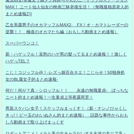
魔法熟女/美魔女ッ娘メグみみちゃんのニートッフルステーション
MAX！ ニート仙人仙女の映画三昧老後生活！（無職孤独居老人的
まとめ速報Z)]
乙女系腐男子のオカマッフルMAX2- FX！オ・カマトレーダーの
逆襲！！ 極道のオカマたち編（おもしろ動画まとめ速報）
スーパーウンコ！
新・ハゲッフル！哀愁のハゲ男の髪ってるまとめ速報！！激しく
ハゲっTEL？
こじ！コジッフル@！-レズっ娘百合ネエ！こじらせ！50独身処
女のBL腐女子的まとめ速報-
何だ！何が？真・シロッフル！！ 永遠の無職童貞- ぼっちな
ニート的まとめ速報！一生童貞上等夜露死苦！
男装スケバン女子！スケッフルまっくす！（新・ナンノひゃくし
きっ!！ビー玉のおいぬさん的まとめ速報） 話題な事件からおも
しろ動画まで取り上げまっくす
ロボットアニメ！メカと美少女キャラだいすき永遠の非リア充・