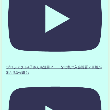
/プロジェクトA子さんも注目？ なぜ私は入会拒否？真相が
刺さる3分間？/