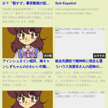
か？「殺すぞ」暴言動画が拡
Sub Español
散、指導の実態に衝撃
高知県の高知高校野球部で、コーチが部員
Una tranquila historia gótica de horror
に対して「殺すぞ」などの暴言を浴びせる
sobre una chica vampiro, Miyu,...
様子を収めた動画がSNSで拡散し、大きな
波紋を呼んでいます。動画...
未分類
おすすめ
アインシュタイン稲田、南キャ
統合失調症で精神科に現在も通
ンしずちゃんのかわいい行動明
うハウス加賀谷さんの恐怖の体
かす ライオン『経営戦略・新
験。辛い精神疾患…。#shorts
お笑いコンビ・アインシュタインの稲田直
お笑いコンビ・松本ハウスは1990年代に
樹（38）と河井ゆずる（42）が13日、都
『ボキャブラ天国』などで大活躍しまし
製品発表会』
内で行われたライオン『経営戦略・新製品
た。ボケ担当のハウス加賀谷さんは、統合
発表会』に出席した。...
失調症であることを公表され...