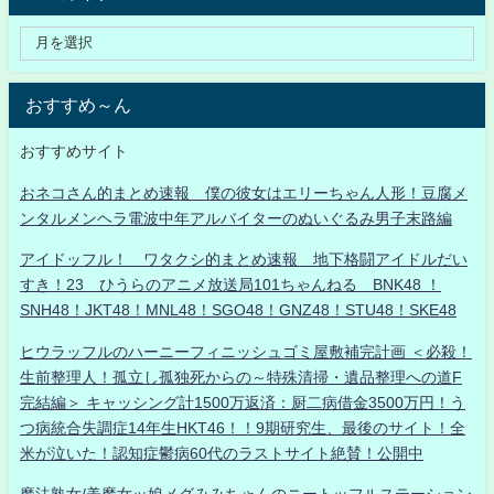
おすすめ～ん
おすすめサイト
おネコさん的まとめ速報 僕の彼女はエリーちゃん人形！豆腐メ
ンタルメンヘラ電波中年アルバイターのぬいぐるみ男子末路編
アイドッフル！ ワタクシ的まとめ速報 地下格闘アイドルだい
すき！23 ひうらのアニメ放送局101ちゃんねる BNK48 ！
SNH48！JKT48！MNL48！SGO48！GNZ48！STU48！SKE48
ヒウラッフルのハーニーフィニッシュゴミ屋敷補完計画 ＜必殺！
生前整理人！孤立し孤独死からの～特殊清掃・遺品整理への道F
完結編＞ キャッシング計1500万返済：厨二病借金3500万円！う
つ病統合失調症14年生HKT46！！9期研究生、最後のサイト！全
米が泣いた！認知症鬱病60代のラストサイト絶賛！公開中