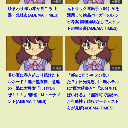
未分類
未分類
ひまわり40万本が見ごろ 山
元トラック運転手（64）AIを
梨・北杜市(ABEMA TIMES)
活用して絶品バーガーのレシ
ピ考案 調理経験なしで大ヒッ
トの舞台裏(ABEMA TIMES)
未分類
未分類
暑い夏に巻き起こり続けたト
「8階にどうやって描い
ルネード！瀬戸熊直樹、意地
た？」日光鬼怒川・廃ホテル
の一撃に大興奮「しびれる
に“巨大落書き” 「10分あれ
ぜ！！！」/麻雀・Mトーナメ
ばいける」「無許可で描かれ
ント(ABEMA TIMES)
た可能性」現役アーティスト
らが見解(ABEMA TIMES)