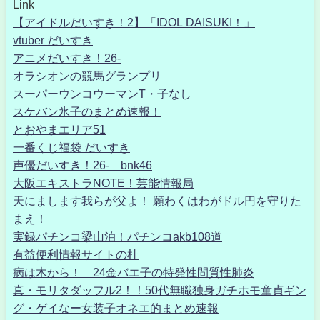
Link
【アイドルだいすき！2】「IDOL DAISUKI！」
vtuber だいすき
アニメだいすき！26-
オラシオンの競馬グランプリ
スーパーウンコウーマンT・子なし
スケバン氷子のまとめ速報！
とおやまエリア51
一番くじ福袋 だいすき
声優だいすき！26- bnk46
大阪エキストラNOTE！芸能情報局
天にまします我らが父よ！ 願わくはわがドル円を守りた
まえ！
実録パチンコ梁山泊！パチンコakb108道
有益便利情報サイトの杜
病は木から！ 24金バエ子の特発性間質性肺炎
真・モリタダッフル2！！50代無職独身ガチホモ童貞ギン
グ・ゲイなー女装子オネエ的まとめ速報