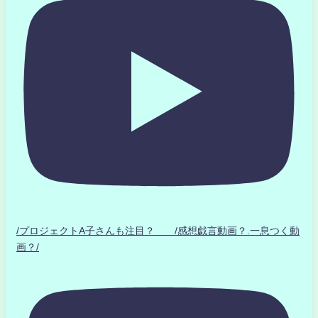
/プロジェクトA子さんも注目？ /感想戯言動画？.一息つく動
画？/