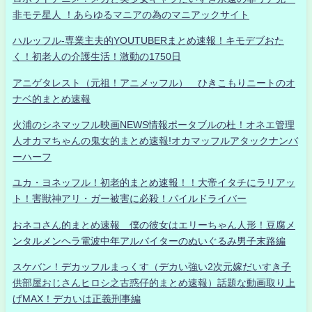
非モテ星人 ！あらゆるマニアの為のマニアックサイト
ハルッフル-専業主夫的YOUTUBERまとめ速報！キモデブおた
く！初老人の介護生活！激動の1750日
アニゲタレスト（元祖！アニメッフル） ひきこもりニートのオ
ナベ的まとめ速報
火浦のシネマッフル映画NEWS情報ポータブルの杜！オネエ管理
人オカマちゃんの鬼女的まとめ速報!オカマッフルアタックナンバ
ーハーフ
ユカ・ヨネッフル！初老的まとめ速報！！大帝イタチにラリアッ
ト！害獣神アリ・ガー被害に必殺！パイルドライバー
おネコさん的まとめ速報 僕の彼女はエリーちゃん人形！豆腐メ
ンタルメンヘラ電波中年アルバイターのぬいぐるみ男子末路編
スケバン！デカッフルまっくす（デカい強い2次元嫁だいすき子
供部屋おじさんヒロシ之古惑仔的まとめ速報）話題な動画取り上
げMAX！デカいは正義刑事編