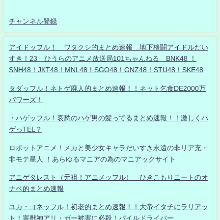
チャンネル登録
アイドッフル！ ワタクシ的まとめ速報 地下格闘アイドルだい
すき！23 ひうらのアニメ放送局101ちゃんねる BNK48 ！
SNH48！JKT48！MNL48！SGO48！GNZ48！STU48！SKE48
タダッフル！ネトゲ廃人的まとめ速報！！ネット乞食DE2000万
パワーズ！
・ハゲッフル！哀愁のハゲ男の髪ってるまとめ速報！！激しくハ
ゲっTEL？
ロボットアニメ！メカと美少女キャラだいすき永遠の非リア充・
非モテ星人 ！あらゆるマニアの為のマニアックサイト
アニゲタレスト（元祖！アニメッフル） ひきこもりニートのオ
ナベ的まとめ速報
ユカ・ヨネッフル！初老的まとめ速報！！大帝イタチにラリアッ
ト！害獣神アリ・ガー被害に必殺！パイルドライバー