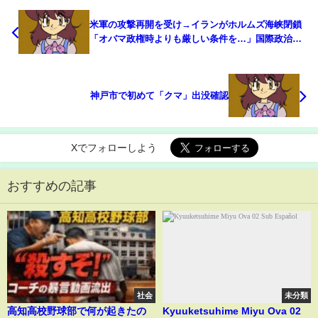
米軍の攻撃再開を受け→イランがホルムズ海峡閉鎖
「オバマ政権時よりも厳しい条件を…」国際政治学
者がトランプ氏の“思惑”を分析(ABEMA TIMES)
神戸市で初めて「クマ」出没確認
Xでフォローしよう
おすすめの記事
社会
未分類
高知高校野球部で何が起きたの
Kyuuketsuhime Miyu Ova 02