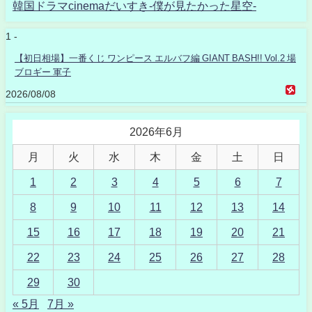
韓国ドラマcinemaだいすき-僕が見たかった星空-
1 -
【初日相場】一番くじ ワンピース エルバフ編 GIANT BASH!! Vol.2 場
ブロギー 軍子
2026/08/08
2026年6月
月
火
水
木
金
土
日
1
2
3
4
5
6
7
8
9
10
11
12
13
14
15
16
17
18
19
20
21
22
23
24
25
26
27
28
29
30
« 5月
7月 »