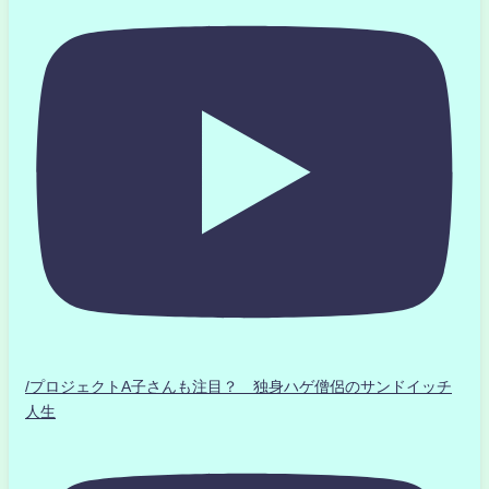
/プロジェクトA子さんも注目？ 独身ハゲ僧侶のサンドイッチ
人生