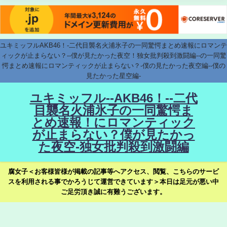
ユキミッフルAKB46！-二代目襲名火浦氷子の一同驚愕まとめ速報にロマンテ
ィックが止まらない？--僕が見たかった夜空！独女批判殺到激闘編--の一同驚
愕まとめ速報にロマンティックが止まらない？-僕の見たかった夜空編--僕の
見たかった星空編-
ユキミッフル--AKB46！--二代
目襲名火浦氷子の一同驚愕ま
とめ速報！にロマンティック
が止まらない？僕が見たかっ
た夜空-独女批判殺到激闘編
腐女子＜お客様皆様が掲載の記事等へアクセス、閲覧、こちらのサービ
スを利用される事でかろうじて運営できています＞本日は足元が悪い中
ご足労頂き誠に有難うございます。