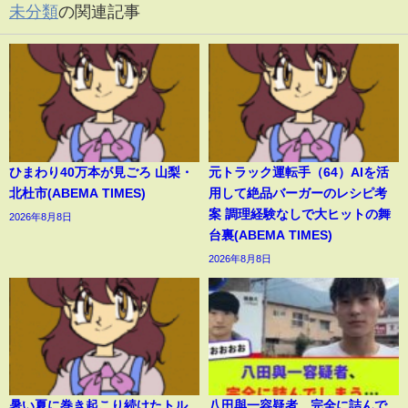
未分類
の関連記事
ひまわり40万本が見ごろ 山梨・
元トラック運転手（64）AIを活
北杜市(ABEMA TIMES)
用して絶品バーガーのレシピ考
案 調理経験なしで大ヒットの舞
2026年8月8日
台裏(ABEMA TIMES)
2026年8月8日
暑い夏に巻き起こり続けたトル
八田與一容疑者、完全に詰んで