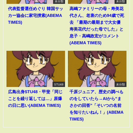
未分類
未分類
代表監督選任めぐり 韓国サッ
高嶋ファミリーの母・寿美花
カー協会に家宅捜索(ABEMA
代さん、老衰のため94歳で死
TIMES)
去 「最期の最期まで大女優
寿美花代だった母でした」と
息子・高嶋政宏がコメント
(ABEMA TIMES)
STU48
未分類
広島出身STU48・甲斐「同じ
千原ジュニア、歴史の調べも
ことを繰り返しては…」原爆
のをしていたら→AIから“ま
の日に思い(ABEMA TIMES)
さかの回答”「そいつの名前
を知りたいねん！」(ABEMA
TIMES)