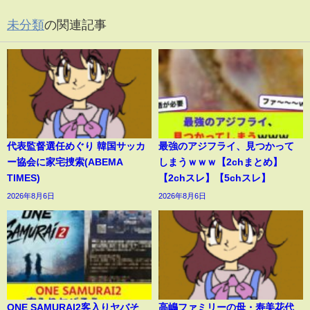
未分類
の関連記事
代表監督選任めぐり 韓国サッカ
最強のアジフライ、見つかって
ー協会に家宅捜索(ABEMA
しまうｗｗｗ【2chまとめ】
TIMES)
【2chスレ】【5chスレ】
2026年8月6日
2026年8月6日
ONE SAMURAI2客入りヤバそ
高嶋ファミリーの母・寿美花代