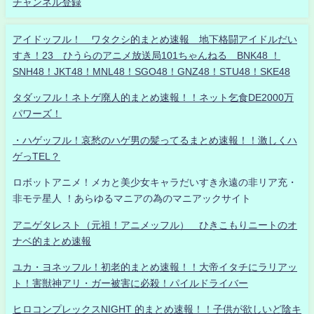
チャンネル登録
アイドッフル！ ワタクシ的まとめ速報 地下格闘アイドルだい
すき！23 ひうらのアニメ放送局101ちゃんねる BNK48 ！
SNH48！JKT48！MNL48！SGO48！GNZ48！STU48！SKE48
タダッフル！ネトゲ廃人的まとめ速報！！ネット乞食DE2000万
パワーズ！
・ハゲッフル！哀愁のハゲ男の髪ってるまとめ速報！！激しくハ
ゲっTEL？
ロボットアニメ！メカと美少女キャラだいすき永遠の非リア充・
非モテ星人 ！あらゆるマニアの為のマニアックサイト
アニゲタレスト（元祖！アニメッフル） ひきこもりニートのオ
ナベ的まとめ速報
ユカ・ヨネッフル！初老的まとめ速報！！大帝イタチにラリアッ
ト！害獣神アリ・ガー被害に必殺！パイルドライバー
ヒロコンプレックスNIGHT 的まとめ速報！！子供が欲しいど陰キ