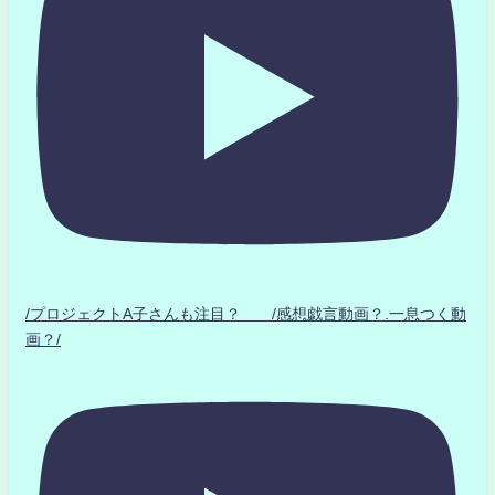
/プロジェクトA子さんも注目？ /感想戯言動画？.一息つく動
画？/