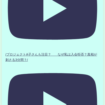
/プロジェクトA子さんも注目？ なぜ私は入会拒否？真相が
刺さる3分間？/