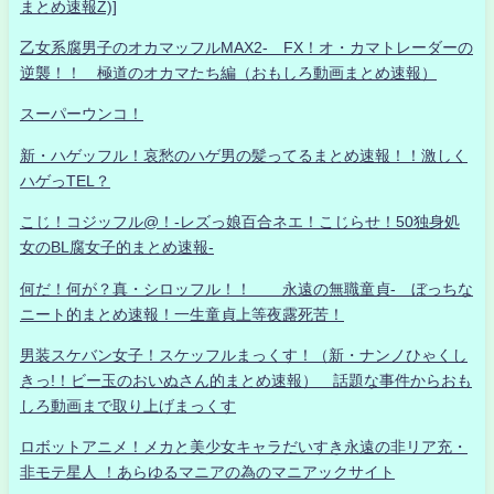
まとめ速報Z)]
乙女系腐男子のオカマッフルMAX2- FX！オ・カマトレーダーの
逆襲！！ 極道のオカマたち編（おもしろ動画まとめ速報）
スーパーウンコ！
新・ハゲッフル！哀愁のハゲ男の髪ってるまとめ速報！！激しく
ハゲっTEL？
こじ！コジッフル@！-レズっ娘百合ネエ！こじらせ！50独身処
女のBL腐女子的まとめ速報-
何だ！何が？真・シロッフル！！ 永遠の無職童貞- ぼっちな
ニート的まとめ速報！一生童貞上等夜露死苦！
男装スケバン女子！スケッフルまっくす！（新・ナンノひゃくし
きっ!！ビー玉のおいぬさん的まとめ速報） 話題な事件からおも
しろ動画まで取り上げまっくす
ロボットアニメ！メカと美少女キャラだいすき永遠の非リア充・
非モテ星人 ！あらゆるマニアの為のマニアックサイト