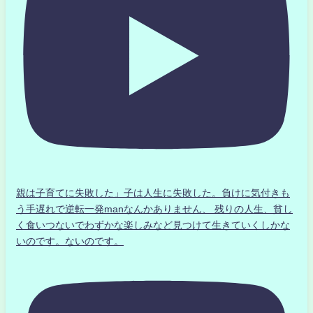
親は子育てに失敗した」子は人生に失敗した。負けに気付きも
う手遅れで逆転一発manなんかありません、 残りの人生、貧し
く食いつないでわずかな楽しみなど見つけて生きていくしかな
いのです。ないのです。