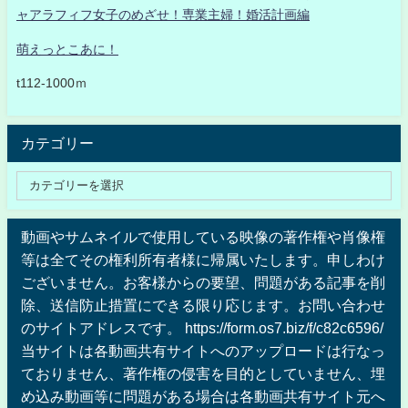
ャアラフィフ女子のめざせ！専業主婦！婚活計画編
萌えっとこあに！
t112-1000ｍ
カテゴリー
動画やサムネイルで使用している映像の著作権や肖像権
等は全てその権利所有者様に帰属いたします。申しわけ
ございません。お客様からの要望、問題がある記事を削
除、送信防止措置にできる限り応じます。お問い合わせ
のサイトアドレスです。 https://form.os7.biz/f/c82c6596/
当サイトは各動画共有サイトへのアップロードは行なっ
ておりません、著作権の侵害を目的としていません、埋
め込み動画等に問題がある場合は各動画共有サイト元へ