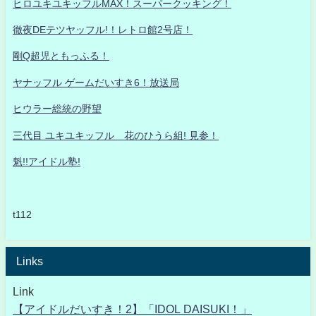
ヒロユキユキッフルMAX！スーパークッキング！
徹夜DEテツヤッフル!！レトロ館2号店！
剛Q超児ともっふる！
ヤナッフル ゲームだいすき6！放送局
ヒウラー総統の野望
三代目 ユキユキッフル 花のひうら組! 見参！
魁!!アイドル塾!
t112
Links
Link
【アイドルだいすき！2】「IDOL DAISUKI！」