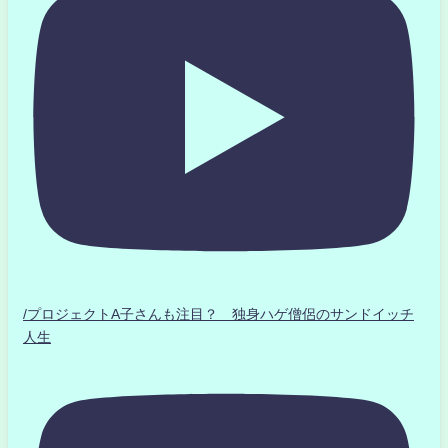
/プロジェクトA子さんも注目？ 独身ハゲ僧侶のサンドイッチ
人生