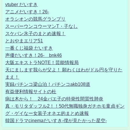
vtuber だいすき
アニメだいすき！26-
オラシオンの競馬グランプリ
スーパーウンコウーマンT・子なし
スケバン氷子のまとめ速報！
とおやまエリア51
一番くじ福袋 だいすき
声優だいすき！26- bnk46
大阪エキストラNOTE！芸能情報局
天にまします我らが父よ！ 願わくはわがドル円を守りた
まえ！
実録パチンコ梁山泊！パチンコakb108道
有益便利情報サイトの杜
病は木から！ 24金バエ子の特発性間質性肺炎
真・モリタダッフル2！！50代無職独身ガチホモ童貞ギン
グ・ゲイなー女装子オネエ的まとめ速報
韓国ドラマcinemaだいすき-僕が見たかった星空-