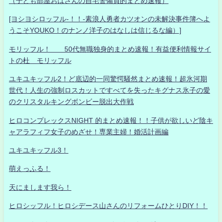
（子ども部屋おばさんの自宅警備員的まとめ速報）
[ヨシヨシロッフル-！！-素浪人勇者カツオンの未解決事件簿へよ
うこそYOUKO！のナンノ洋子のはなしは信じるな編）]
モリッフル！ 50代無職独身的まとめ速報！有益便利情報サイ
トの杜 モリッフル
ユキユキッフル2！ど底辺的一同驚愕騒然まとめ速報！超氷河期
世代！人生の強制ロスカットですべてを失ったキグナス氷子の愛
のクリスタルキングボンビー脱出大作戦
ヒロコンプレックスNIGHT 的まとめ速報！！子供が欲しいど陰キ
ャアラフィフ女子のめざせ！専業主婦！婚活計画編
ユキユキッフル3！
萌えっふる！
天にまします我ら！
ヒロシッフル！ヒロシデース山さんのリフォームひとりDIY！！