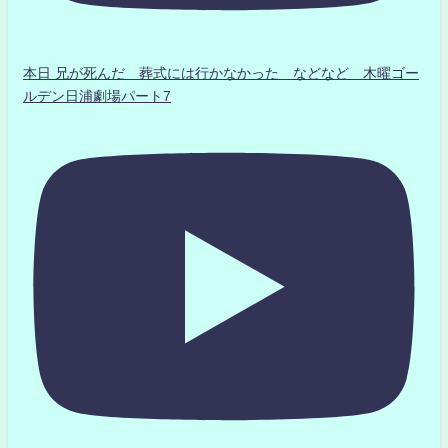
本日 兄が死んだ 葬式には行かなかった などなど 木曜ゴー
ルデン日浦劇場パート7