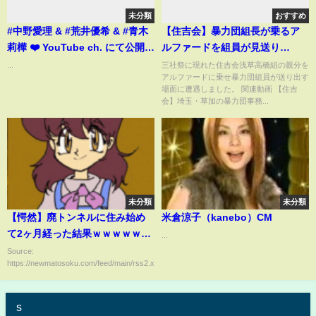
未分類
おすすめ
#中野愛理 & #荒井優希 & #青木
【住吉会】暴力団組長が乗るア
莉樺 ❤️ YouTube ch. にて公開中
ルファードを組員が見送り
のパフォーマンスビデオもチェ
YAKUZA
...
三社祭に現れた住吉会浅草高橋組の親分を
アルファードに乗せ暴力団組員が送り出す
ックしてね? #恋の哲学者
場面に遭遇しました。 関連動画 【住吉
#SKE48 #名古屋 #IGアリーナ
会】埼玉・草加の暴力団事務...
未分類
未分類
【愕然】廃トンネルに住み始め
米倉涼子（kanebo）CM
て2ヶ月経った結果ｗｗｗｗｗｗ
...
ｗｗｗ
Source:
https://newmatosoku.com/feed/main/rss2.xml...
s