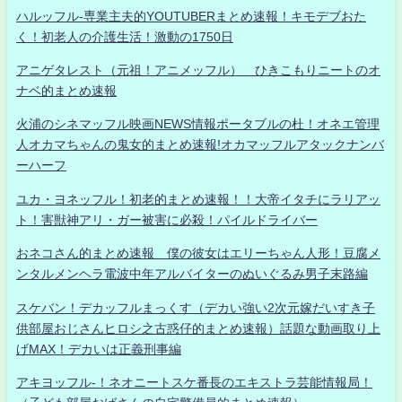
ハルッフル-専業主夫的YOUTUBERまとめ速報！キモデブおた
く！初老人の介護生活！激動の1750日
アニゲタレスト（元祖！アニメッフル） ひきこもりニートのオ
ナベ的まとめ速報
火浦のシネマッフル映画NEWS情報ポータブルの杜！オネエ管理
人オカマちゃんの鬼女的まとめ速報!オカマッフルアタックナンバ
ーハーフ
ユカ・ヨネッフル！初老的まとめ速報！！大帝イタチにラリアッ
ト！害獣神アリ・ガー被害に必殺！パイルドライバー
おネコさん的まとめ速報 僕の彼女はエリーちゃん人形！豆腐メ
ンタルメンヘラ電波中年アルバイターのぬいぐるみ男子末路編
スケバン！デカッフルまっくす（デカい強い2次元嫁だいすき子
供部屋おじさんヒロシ之古惑仔的まとめ速報）話題な動画取り上
げMAX！デカいは正義刑事編
アキヨッフル-！ネオニートスケ番長のエキストラ芸能情報局！