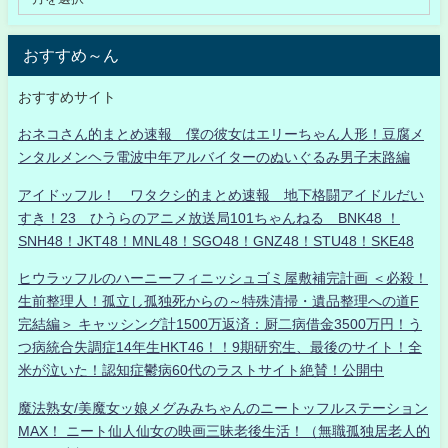
おすすめ～ん
おすすめサイト
おネコさん的まとめ速報 僕の彼女はエリーちゃん人形！豆腐メ
ンタルメンヘラ電波中年アルバイターのぬいぐるみ男子末路編
アイドッフル！ ワタクシ的まとめ速報 地下格闘アイドルだい
すき！23 ひうらのアニメ放送局101ちゃんねる BNK48 ！
SNH48！JKT48！MNL48！SGO48！GNZ48！STU48！SKE48
ヒウラッフルのハーニーフィニッシュゴミ屋敷補完計画 ＜必殺！
生前整理人！孤立し孤独死からの～特殊清掃・遺品整理への道F
完結編＞ キャッシング計1500万返済：厨二病借金3500万円！う
つ病統合失調症14年生HKT46！！9期研究生、最後のサイト！全
米が泣いた！認知症鬱病60代のラストサイト絶賛！公開中
魔法熟女/美魔女ッ娘メグみみちゃんのニートッフルステーション
MAX！ ニート仙人仙女の映画三昧老後生活！（無職孤独居老人的