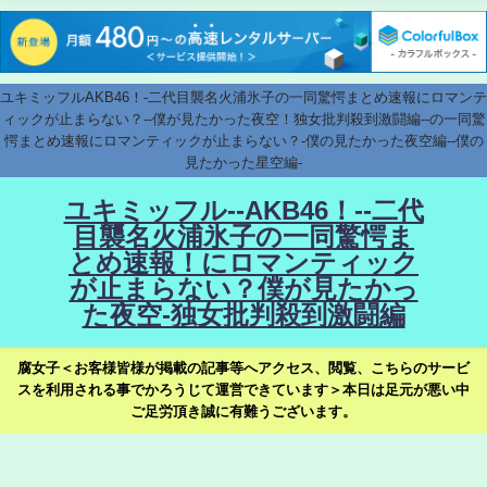
ユキミッフルAKB46！-二代目襲名火浦氷子の一同驚愕まとめ速報にロマンテ
ィックが止まらない？--僕が見たかった夜空！独女批判殺到激闘編--の一同驚
愕まとめ速報にロマンティックが止まらない？-僕の見たかった夜空編--僕の
見たかった星空編-
ユキミッフル--AKB46！--二代
目襲名火浦氷子の一同驚愕ま
とめ速報！にロマンティック
が止まらない？僕が見たかっ
た夜空-独女批判殺到激闘編
腐女子＜お客様皆様が掲載の記事等へアクセス、閲覧、こちらのサービ
スを利用される事でかろうじて運営できています＞本日は足元が悪い中
ご足労頂き誠に有難うございます。