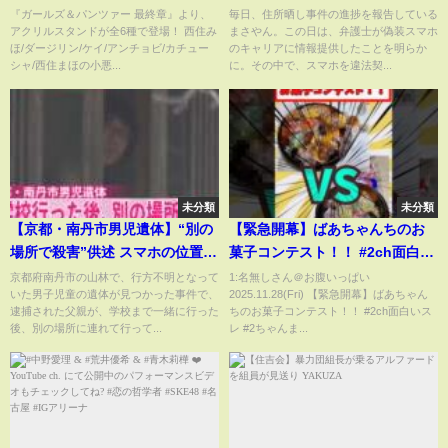
【カチューシャ】小悪魔ウエイ
主は男性、ある女性につながっ
『ガールズ＆パンツァー 最終章』より、
毎日、住所晒し事件の進捗を報告している
アクリルスタンドが全6種で登場！ 西住み
まさやん。この日は、弁護士が偽装スマホ
トレス
た」不動産情報から特定へ
ほ/ダージリン/ケイ/アンチョビ/カチュー
のキャリアに情報提供したことを明らか
シャ/西住まほの小悪...
に。その中で、スマホを違法契...
未分類
未分類
【京都・南丹市男児遺体】“別の
【緊急開幕】ばあちゃんちのお
場所で殺害”供述 スマホの位置情
菓子コンテスト！！ #2ch面白い
報が遺体発見に
スレ #2ちゃんまとめ #2chまと
京都府南丹市の山林で、行方不明となって
1:名無しさん＠お腹いっぱい
いた男子児童の遺体が見つかった事件で、
2025.11.28(Fri) 【緊急開幕】ばあちゃん
め #5ch
逮捕された父親が、学校まで一緒に行った
ちのお菓子コンテスト！！ #2ch面白いス
後、別の場所に連れて行って...
レ #2ちゃんま...