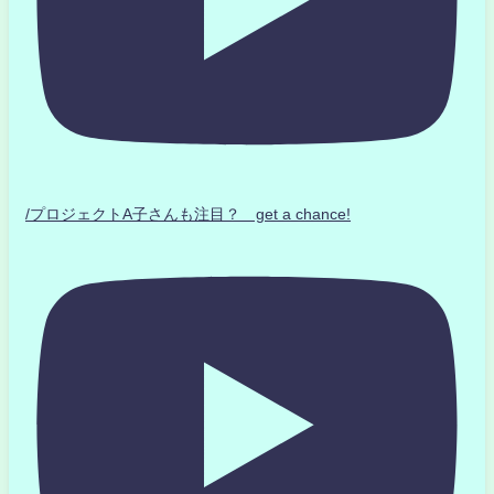
/プロジェクトA子さんも注目？ get a chance!