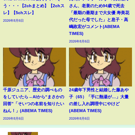
う・・・【2chまとめ】【2chス
さん、老衰のため94歳で死去
レ】【5chスレ】
「最期の最期まで大女優 寿美花
代だった母でした」と息子・高
2026年8月6日
嶋政宏がコメント(ABEMA
TIMES)
2026年8月6日
千原ジュニア、歴史の調べもの
24歳年下男性と結婚した藤あや
をしていたら→AIから“まさかの
子（65）「手に熱湯が…」大量
回答”「そいつの名前を知りたい
の差し入れ調理中にやけど
ねん！」(ABEMA TIMES)
(ABEMA TIMES)
2026年8月6日
2026年8月6日