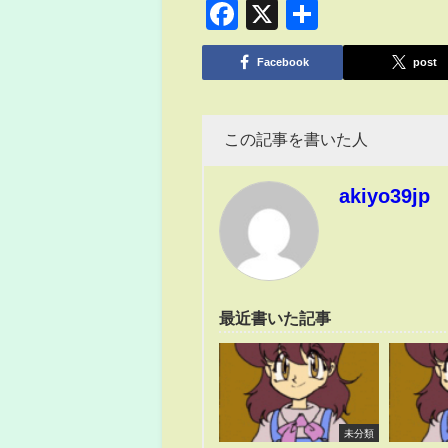
Facebook
X
共
有
Facebook
post
この記事を書いた人
akiyo39jp
最近書いた記事
未分類