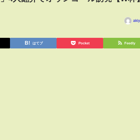
aki
はてブ
Pocket
Feedly