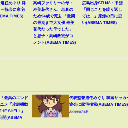
選任めぐり 韓
高嶋ファミリーの母・
広島出身STU48・甲斐
カー協会に家宅
寿美花代さん、老衰の
「同じことを繰り返し
EMA TIMES)
ため94歳で死去 「最期
ては…」原爆の日に思
の最期まで大女優 寿美
い(ABEMA TIMES)
花代だった母でした」
と息子・高嶋政宏がコ
メント(ABEMA TIMES)
」「最高のエンド
代表監督選任めぐり 韓国サッカ
アニメ『攻殻機動
協会に家宅捜索(ABEMA TIMES)
 THE SHELL』
2026年8月6日
開(ABEMA