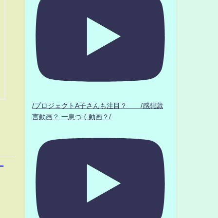
/プロジェクトA子さんも注目？ /感想戯
言動画？.一息つく動画？/
ー