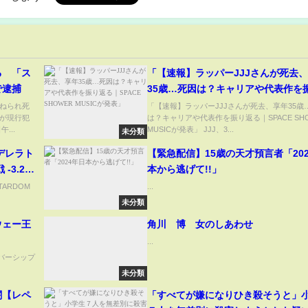
る 「ス
「【速報】ラッパーJJJさんが死去
で逮捕
35歳…死因は？キャリアや代表作を
る｜SPACE SHOWER MUSICが発
ねられ死
「【速報】ラッパーJJJさんが死去、享年35歳
が現行犯
は？キャリアや代表作を振り返る｜SPACE SH
...
MUSICが発表」 JJJ、3...
未分類
シンデレラト
【緊急配信】15歳の天才預言者「20
-3.24
本から逃げて!!」
レス～
ARDOM
...
中!!）
未分類
ウェー王
角川 博 女のしあわせ
...
 メンバーシップ
未分類
闇【レペ
「すべてが嫌になりひき殺そうと」