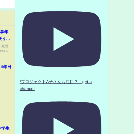
、享年
振り返
表」
…死因
OWER
24年日
/プロジェクトA子さんも注目？ get a
chance!
小学生