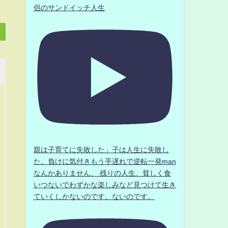
侶のサンドイッチ人生
親は子育てに失敗した」子は人生に失敗し
た。負けに気付きもう手遅れで逆転一発man
なんかありません、 残りの人生、貧しく食
いつないでわずかな楽しみなど見つけて生き
ていくしかないのです。ないのです。