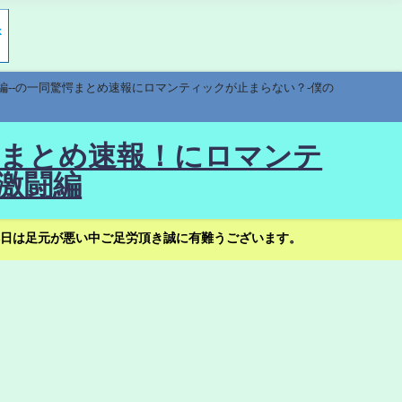
編--の一同驚愕まとめ速報にロマンティックが止まらない？-僕の
驚愕まとめ速報！にロマンテ
激闘編
日は足元が悪い中ご足労頂き誠に有難うございます。