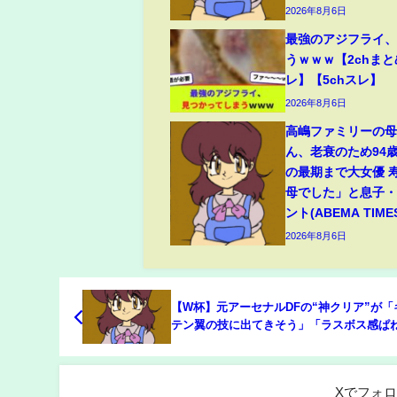
2026年8月6日
最強のアジフライ
うｗｗｗ【2chまと
レ】【5chスレ】
2026年8月6日
高嶋ファミリーの
ん、老衰のため94
の最期まで大女優 
母でした」と息子
ント(ABEMA TIME
2026年8月6日
【W杯】元アーセナルDFの“神クリア”が「
テン翼の技に出てきそう」「ラスボス感ぱ
ゴール手前で劇的守備(ABEMA TIMES)
Xでフォ