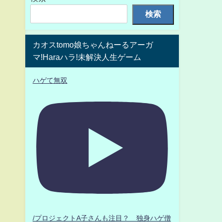
検索
カオスtomo娘ちゃんねーるアーガ
マ!Haraハラ!未解決人生ゲーム
ハゲて無双
/プロジェクトA子さんも注目？ 独身ハゲ僧