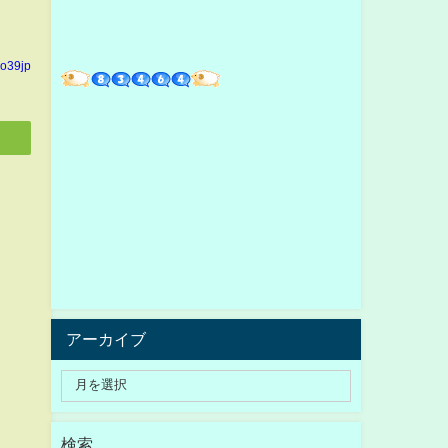
yo39jp
アーカイブ
検索