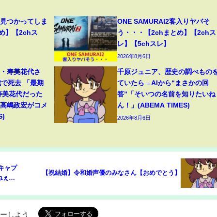
、見つかってしま
ONE SAMURAI2客入りヤバそ
め】【2chス
う・・・【2chまとめ】【2chス
レ】【5chスレ】
2026年8月6日
母・寿美花代さ
千原ジュニア、歴史の調べもの
歳で死去 「最期
ていたら→AIから“まさかの回
寿美花代だった
答”「そいつの名前を知りたいね
・高嶋政宏がコメ
ん！」(ABEMA TIMES)
S)
2026年8月6日
キャプ
【祝結婚】令和婚声優のみなさん【おめでとう】
ねぇ」
ローしよう