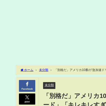
ホーム
未分類
「別格だ」アメリカ10番の“急加速
杯】(ABEMA TIMES)
未分類
Facebook
「別格だ」アメリカ1
post
ード」「キレキレすぎ