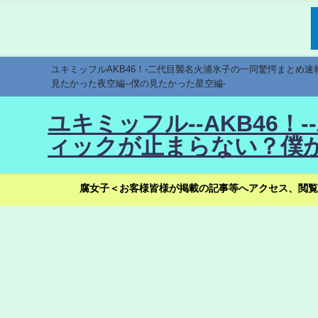
ユキミッフルAKB46！-二代目襲名火浦氷子の一同驚愕まとめ
見たかった夜空編--僕の見たかった星空編-
ユキミッフル--AKB46
ィックが止まらない？僕が
腐女子＜お客様皆様が掲載の記事等へアクセス、閲覧