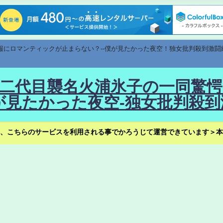
速報にロマンティックが止まらない？--僕が見たかった夜空！独女批判殺到激闘
！--二代目襲名火浦氷子の一同
見たかった夜空-独女批判殺到
、こちらのサービスを利用される事でかろうじて運営できています＞本