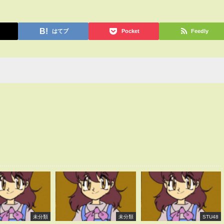
はてブ
Pocket
Feedly
未分類
未分類
STU48