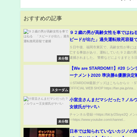
おすすめの記事
９２歳の男が高齢女性を車ではね
ピードが出た」過失運転致死容疑
５日午後、福岡市東区で、高齢女性が車には
亡する事故があり、運転していた９２歳の男
逮捕されました。 警察などによりますと５日午
未分類
【We are STARDOM!!】#20 
ーナメント2020 準決勝&優勝決定戦 
後楽園- ～世界が注目！女子プロ
☆STARDOM最新グッズはこちらから☆ ・ST
OFFICIAL WEB SHOP https://fan.pia.jp/sta...
（毎週土曜ゴールデンタイムに放送
スターダム
小室圭さんまだマシだった？ノル
女彼氏がヤバい
チャンネル登録⇒https://bit.ly/2Soye2Q
⇒https://www.youtube.com/channel...
未分類
日本では知られていないカジノの