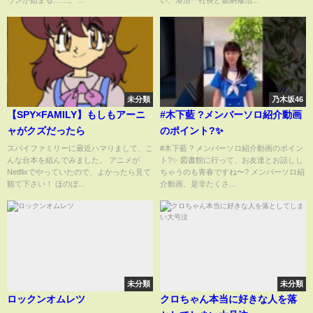
ウンが始まる……。 ...
い、港浩一社長と嘉納修治...
未分類
乃木坂46
【SPY×FAMILY】もしもアーニ
#木下藍 ?メンバーソロ紹介動画
ャがクズだったら
のポイント?✨
スパイファミリーに最近ハマりまして、こ
#木下藍 ? メンバーソロ紹介動画のポイン
んな台本を組んでみました。 アニメが
ト?✨ 図書館に行って、お友達とお話しし
Netflixでやっていたので、よかったら見て
ちゃうのも青春ですね〜? メンバーソロ紹
観て下さい！ ほのぼ...
介動画、是非たくさ...
未分類
未分類
ロックンオムレツ
クロちゃん本当に好きな人を落