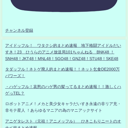
チャンネル登録
アイドッフル！ ワタクシ的まとめ速報 地下格闘アイドルだい
すき！23 ひうらのアニメ放送局101ちゃんねる BNK48 ！
SNH48！JKT48！MNL48！SGO48！GNZ48！STU48！SKE48
タダッフル！ネトゲ廃人的まとめ速報！！ネット乞食DE2000万
パワーズ！
・ハゲッフル！哀愁のハゲ男の髪ってるまとめ速報！！激しくハ
ゲっTEL？
ロボットアニメ！メカと美少女キャラだいすき永遠の非リア充・
非モテ星人 ！あらゆるマニアの為のマニアックサイト
アニゲタレスト（元祖！アニメッフル） ひきこもりニートのオ
ナベ的まとめ速報