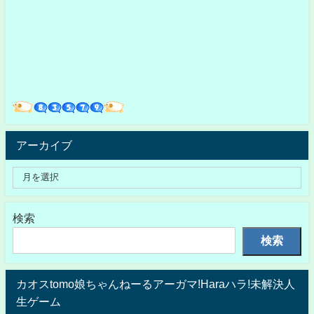
アーカイブ
検索
検索
カオスtomo娘ちゃんねーるアーガマ!Haraハラ!未解決人
生ゲーム