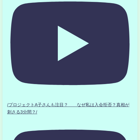
/プロジェクトA子さんも注目？ なぜ私は入会拒否？真相が
刺さる3分間？/