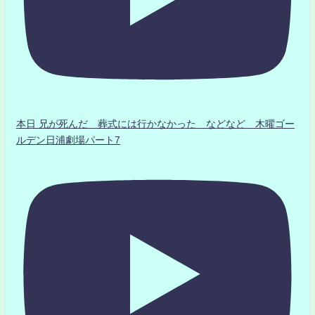
本日 兄が死んだ 葬式には行かなかった などなど 木曜ゴー
ルデン日浦劇場パート7