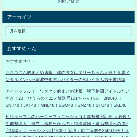
お問い合せ
アーカイブ
おすすめ～ん
おすすめサイト
おネコさん的まとめ速報 僕の彼女はエリーちゃん人形！豆腐メ
ンタルメンヘラ電波中年アルバイターのぬいぐるみ男子末路編
アイドッフル！ ワタクシ的まとめ速報 地下格闘アイドルだい
すき！23 ひうらのアニメ放送局101ちゃんねる BNK48 ！
SNH48！JKT48！MNL48！SGO48！GNZ48！STU48！SKE48
ヒウラッフルのハーニーフィニッシュゴミ屋敷補完計画 ＜必殺！
生前整理人！孤立し孤独死からの～特殊清掃・遺品整理への道F
完結編＞ キャッシング計1500万返済：厨二病借金3500万円！う