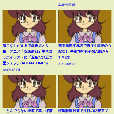
2026年8月6日
着こなしがまるで高級店と反
熊本県熊本地方で震度4 津波の心
響、アニメ『呪術廻戦』牛角コ
配なし 午後7時49分頃(ABEMA
ラボイラストに「五条だけ五つ
TIMES)
星シェフ」(ABEMA TIMES)
2026年8月6日
2026年8月6日
「とんでもない衣装で草」ほぼ
特殊詐欺対策で注目の防犯アプ