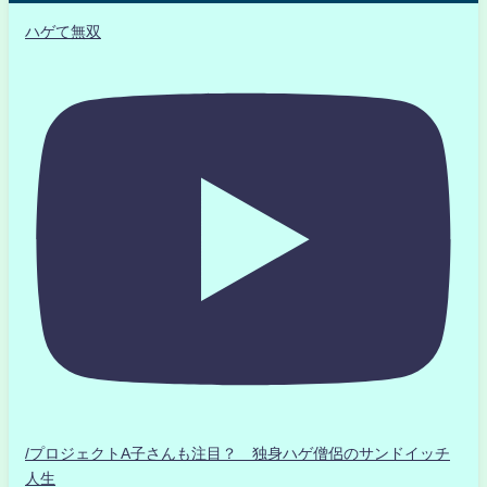
ハゲて無双
/プロジェクトA子さんも注目？ 独身ハゲ僧侶のサンドイッチ
人生