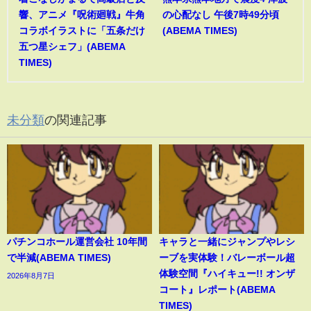
響、アニメ『呪術廻戦』牛角
の心配なし 午後7時49分頃
コラボイラストに「五条だけ
(ABEMA TIMES)
五つ星シェフ」(ABEMA
TIMES)
未分類
の関連記事
パチンコホール運営会社 10年間
キャラと一緒にジャンプやレシ
で半減(ABEMA TIMES)
ーブを実体験！バレーボール超
体験空間『ハイキュー!! オンザ
2026年8月7日
コート』レポート(ABEMA
TIMES)