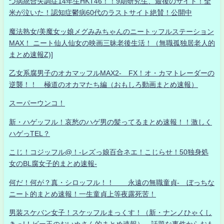
つ病統合失調症14年生HKT46！！9期研究生、最後のサイト！全
米が泣いた！認知症鬱病60代のラストサイト絶賛！公開中
魔法熟女/美魔女ッ娘メグみみちゃんのニートッフルステーション
MAX！ ニート仙人仙女の映画三昧老後生活！（無職孤独居老人的
まとめ速報Z)]
乙女系腐男子のオカマッフルMAX2- FX！オ・カマトレーダーの
逆襲！！ 極道のオカマたち編（おもしろ動画まとめ速報）
スーパーウンコ！
新・ハゲッフル！哀愁のハゲ男の髪ってるまとめ速報！！激しく
ハゲっTEL？
こじ！コジッフル@！-レズっ娘百合ネエ！こじらせ！50独身処
女のBL腐女子的まとめ速報-
何だ！何が？真・シロッフル！！ 永遠の無職童貞- ぼっちな
ニート的まとめ速報！一生童貞上等夜露死苦！
男装スケバン女子！スケッフルまっくす！（新・ナンノひゃくし
きっ!！ビー玉のおいぬさん的まとめ速報） 話題な事件からおも