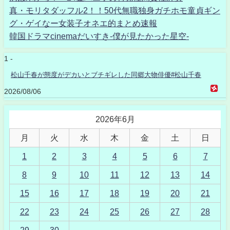
真・モリタダッフル2！！50代無職独身ガチホモ童貞ギン
グ・ゲイなー女装子オネエ的まとめ速報
韓国ドラマcinemaだいすき-僕が見たかった星空-
1 -
松山千春が態度がデカいとブチギレした同郷大物俳優#松山千春
2026/08/06
2026年6月
月
火
水
木
金
土
日
1
2
3
4
5
6
7
8
9
10
11
12
13
14
15
16
17
18
19
20
21
22
23
24
25
26
27
28
29
30