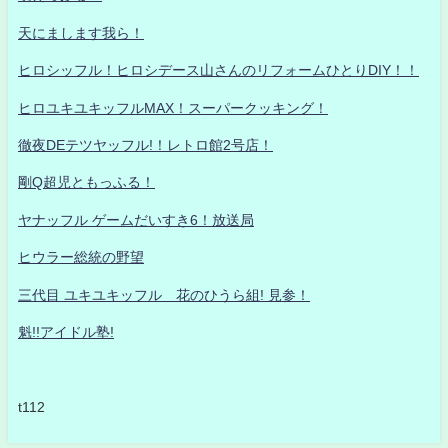
天にまします我ら！
ヒロシッフル！ヒロシデース山さんのリフォームひとりDIY！！
ヒロユキユキッフルMAX！スーパークッキング！
徹夜DEテツヤッフル!！レトロ館2号店！
剛Q超児ともっふる！
ヤナッフル ゲームだいすき6！放送局
ヒウラー総統の野望
三代目 ユキユキッフル 花のひうら組! 見参！
魁!!アイドル塾!
t112