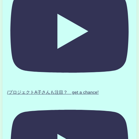
/プロジェクトA子さんも注目？ get a chance!