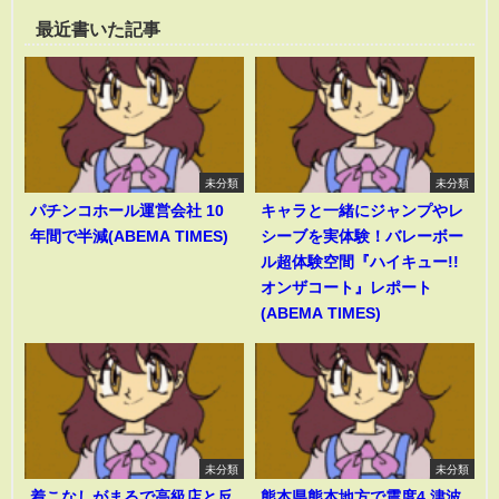
最近書いた記事
未分類
未分類
パチンコホール運営会社 10
キャラと一緒にジャンプやレ
年間で半減(ABEMA TIMES)
シーブを実体験！バレーボー
ル超体験空間『ハイキュー!!
オンザコート』レポート
(ABEMA TIMES)
未分類
未分類
着こなしがまるで高級店と反
熊本県熊本地方で震度4 津波