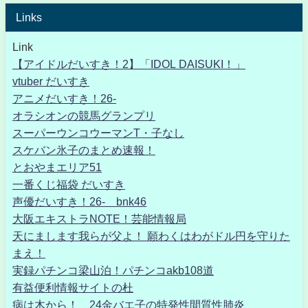
Links
Link
【アイドルだいすき！2】「IDOL DAISUKI！」
vtuber だいすき
アニメだいすき！26-
オラシオンの競馬グランプリ
スーパーウンコウーマンT・子なし
スケバン氷子のまとめ速報！
とおやまエリア51
一番くじ福袋 だいすき
声優だいすき！26- bnk46
大阪エキストラNOTE！芸能情報局
天にまします我らが父よ！ 願わくはわがドル円を守りた
まえ！
実録パチンコ梁山泊！パチンコakb108道
有益便利情報サイトの杜
病は木から！ 24金バエ子の特発性間質性肺炎