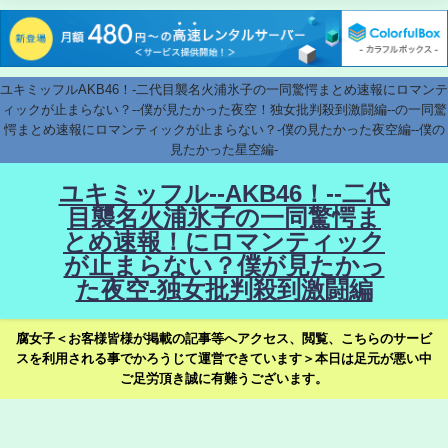
ユキミッフルAKB46！-二代目襲名火浦氷子の一同驚愕まとめ速報にロマンテ
ィックが止まらない？--僕が見たかった夜空！独女批判殺到激闘編--の一同驚
愕まとめ速報にロマンティックが止まらない？-僕の見たかった夜空編--僕の
見たかった星空編-
ユキミッフル--AKB46！--二代
目襲名火浦氷子の一同驚愕ま
とめ速報！にロマンティック
が止まらない？僕が見たかっ
た夜空-独女批判殺到激闘編
腐女子＜お客様皆様が掲載の記事等へアクセス、閲覧、こちらのサービ
スを利用される事でかろうじて運営できています＞本日は足元が悪い中
ご足労頂き誠に有難うございます。