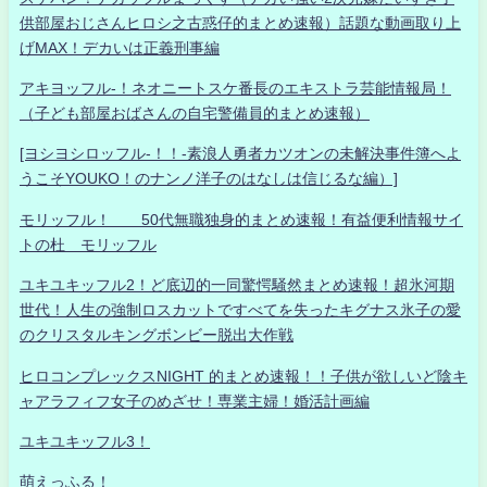
供部屋おじさんヒロシ之古惑仔的まとめ速報）話題な動画取り上
げMAX！デカいは正義刑事編
アキヨッフル-！ネオニートスケ番長のエキストラ芸能情報局！
（子ども部屋おばさんの自宅警備員的まとめ速報）
[ヨシヨシロッフル-！！-素浪人勇者カツオンの未解決事件簿へよ
うこそYOUKO！のナンノ洋子のはなしは信じるな編）]
モリッフル！ 50代無職独身的まとめ速報！有益便利情報サイ
トの杜 モリッフル
ユキユキッフル2！ど底辺的一同驚愕騒然まとめ速報！超氷河期
世代！人生の強制ロスカットですべてを失ったキグナス氷子の愛
のクリスタルキングボンビー脱出大作戦
ヒロコンプレックスNIGHT 的まとめ速報！！子供が欲しいど陰キ
ャアラフィフ女子のめざせ！専業主婦！婚活計画編
ユキユキッフル3！
萌えっふる！