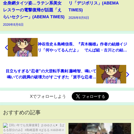
全身網タイツ姿…ラテン系美女
リ「デジポリス」(ABEMA
レスラーの電撃復帰が話題「え
TIMES)
らいセクシー」(ABEMA TIMES)
2026年8月6日
2026年8月6日
神谷浩史＆島崎信長、『斉木楠雄』作者の結婚イジ
リ「何やってるんだよ」 でんぱ組・古川との結婚
『斉木って縁起良い作品』 『Netflixアニメライン
ナップ発表会2019－2020』
目立ちすぎる“忍者”の大逆転手裏剣 藤崎智、鳴いて
鳴いての跳満の破壊力がすごすぎた「派手な忍者」
「鬼すぎる」(ABEMA TIMES)
Xでフォローしよう
おすすめの記事