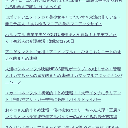
しろ動画まで取り上げまっくす
ロボットアニメ！メカと美少女キャラだいすき永遠の非リア充・
非モテ星人 ！あらゆるマニアの為のマニアックサイト
ハルッフル-専業主夫的YOUTUBERまとめ速報！キモデブおた
く！初老人の介護生活！激動の1750日
アニゲタレスト（元祖！アニメッフル） ひきこもりニートのオ
ナベ的まとめ速報
火浦のシネマッフル映画NEWS情報ポータブルの杜！オネエ管理
人オカマちゃんの鬼女的まとめ速報!オカマッフルアタックナンバ
ーハーフ
ユカ・ヨネッフル！初老的まとめ速報！！大帝イタチにラリアッ
ト！害獣神アリ・ガー被害に必殺！パイルドライバー
おネコさん的まとめ速報 僕の彼女はエリーちゃん人形！豆腐メ
ンタルメンヘラ電波中年アルバイターのぬいぐるみ男子末路編
スケバン！デカッフルまっくす（デカい強い2次元嫁だいすき子