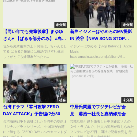
未分類
未分類
【同い年でも先輩後輩】まゆゆ
新曲イジメーはやめろのMV撮影
さん♥️ 【ぱるる部分のみ】 #島崎
IN 渋谷【NEW SONG STOP
遥香 #ぱるる #AKB48 #渡辺麻友
BULLYING MUSIC VIDEO
昔から先輩後輩の上下関係は、ちゃんとし
イジメーはやめろ【Stop Bullying】 Apple
てる ぱるる? 先輩には敬語で話す礼儀正
Music
#中居正広 #指原莉乃 #Shorts
SHOOTING IN SHIBUY A】
しさがとても好印象だった✨...
https://music.apple.com/jp/album/%...
社会
未分類
台湾ドラマ『零日攻撃 ZERO
中居氏問題でフジテレビが会
DAY ATTACK』予告編(2分30秒
見 港浩一社長と嘉納修治会長
ver.)
の辞任を発表 冒頭発言（2025
台湾海峡戦争を題材にした台湾発の空想オ
芸能活動引退を発表した中居正広さんの
リジナルドラマシリーズ。 中国軍が台湾
女性トラブルで、社員の関与が報じられた
年1月27日）
に上陸する「ZERO DAY」へのカウントダ
フジテレビは27日、同社で記者会見を 行