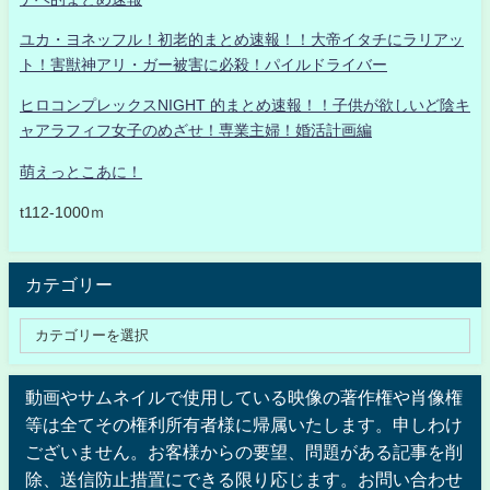
ユカ・ヨネッフル！初老的まとめ速報！！大帝イタチにラリアッ
ト！害獣神アリ・ガー被害に必殺！パイルドライバー
ヒロコンプレックスNIGHT 的まとめ速報！！子供が欲しいど陰キ
ャアラフィフ女子のめざせ！専業主婦！婚活計画編
萌えっとこあに！
t112-1000ｍ
カテゴリー
動画やサムネイルで使用している映像の著作権や肖像権
等は全てその権利所有者様に帰属いたします。申しわけ
ございません。お客様からの要望、問題がある記事を削
除、送信防止措置にできる限り応じます。お問い合わせ