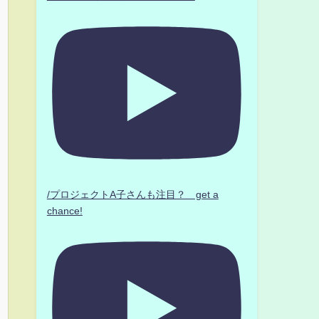
/プロジェクトA子さんも注目？ get a
chance!