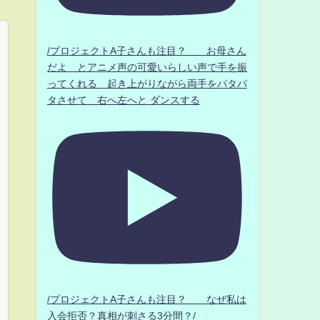
/プロジェクトA子さんも注目？ お母さん
だよ とアニメ声の可愛いらしい声で手を振
ってくれる 起き上がりながら両手をパタパ
タさせて 右へ左へと ダンスする
/プロジェクトA子さんも注目？ なぜ私は
入会拒否？真相が刺さる3分間？/