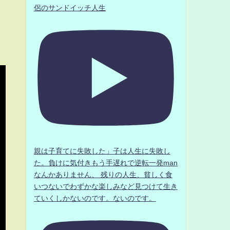
侶のサンドイッチ人生
親は子育てに失敗した」子は人生に失敗し
た。負けに気付きもう手遅れで逆転一発man
なんかありません、 残りの人生、貧しく食
いつないでわずかな楽しみなど見つけて生き
ていくしかないのです。ないのです。