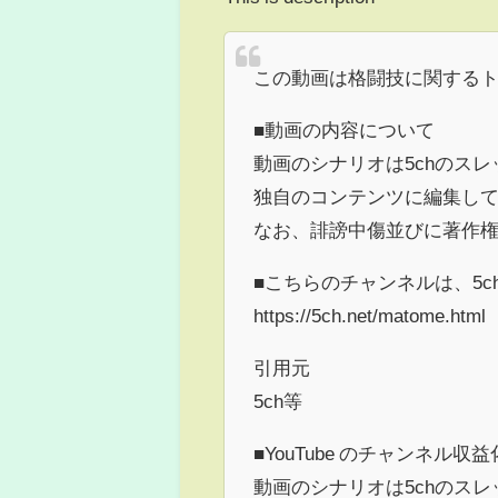
この動画は格闘技に関する
■動画の内容について
動画のシナリオは5chのス
独自のコンテンツに編集し
なお、誹謗中傷並びに著作
■こちらのチャンネルは、5
https://5ch.net/matome.html
引用元
5ch等
■YouTube のチャンネル
動画のシナリオは5chのス