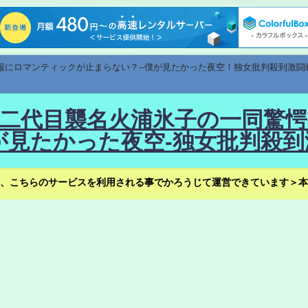
速報にロマンティックが止まらない？--僕が見たかった夜空！独女批判殺到激闘
！--二代目襲名火浦氷子の一同
見たかった夜空-独女批判殺到
、こちらのサービスを利用される事でかろうじて運営できています＞本