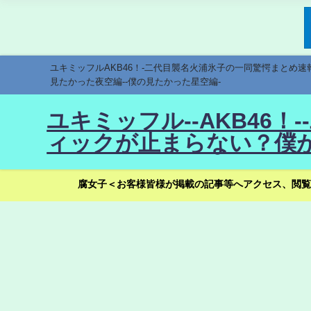
ユキミッフルAKB46！-二代目襲名火浦氷子の一同驚愕まとめ
見たかった夜空編--僕の見たかった星空編-
ユキミッフル--AKB46
ィックが止まらない？僕が
腐女子＜お客様皆様が掲載の記事等へアクセス、閲覧