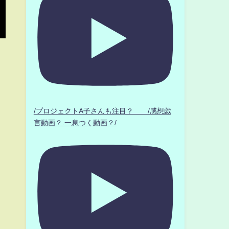
/プロジェクトA子さんも注目？ /感想戯
言動画？.一息つく動画？/