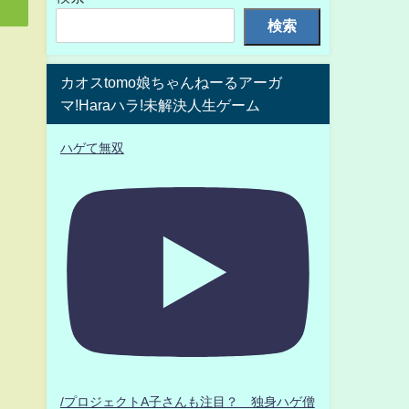
検索
カオスtomo娘ちゃんねーるアーガ
マ!Haraハラ!未解決人生ゲーム
ハゲて無双
/プロジェクトA子さんも注目？ 独身ハゲ僧