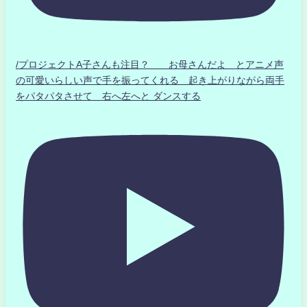
/プロジェクトA子さんも注目？ お母さんだよ とアニメ声
の可愛いらしい声で手を振ってくれる 起き上がりながら両手
をパタパタさせて 右へ左へと ダンスする