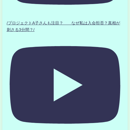
/プロジェクトA子さんも注目？ なぜ私は入会拒否？真相が
刺さる3分間？/