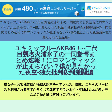
ユキミッフルAKB46！-二代目襲名火浦氷子の一同驚愕まとめ速報にロマンテ
ィックが止まらない？--僕が見たかった夜空！独女批判殺到激闘編--の一同驚
愕まとめ速報にロマンティックが止まらない？-僕の見たかった夜空編--僕の
見たかった星空編-
ユキミッフル--AKB46！--二代
目襲名火浦氷子の一同驚愕ま
とめ速報！にロマンティック
が止まらない？僕が見たかっ
た夜空-独女批判殺到激闘編
腐女子＜お客様皆様が掲載の記事等へアクセス、閲覧、こちらのサービ
スを利用される事でかろうじて運営できています＞本日は足元が悪い中
ご足労頂き誠に有難うございます。