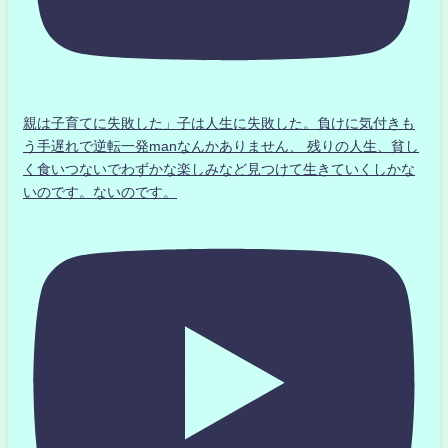
親は子育てに失敗した」子は人生に失敗した。負けに気付きも
う手遅れで逆転一発manなんかありません、 残りの人生、貧し
く食いつないでわずかな楽しみなど見つけて生きていくしかな
いのです。ないのです。