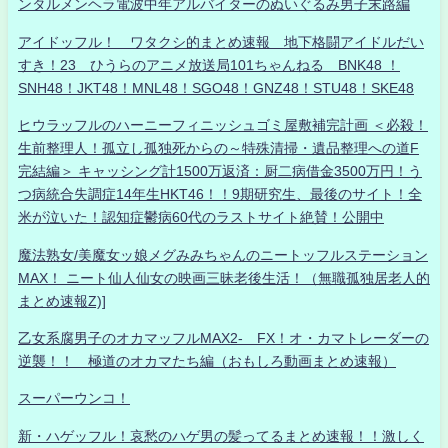
ンタルメンヘラ電波中年アルバイターのぬいぐるみ男子末路編
アイドッフル！ ワタクシ的まとめ速報 地下格闘アイドルだい
すき！23 ひうらのアニメ放送局101ちゃんねる BNK48 ！
SNH48！JKT48！MNL48！SGO48！GNZ48！STU48！SKE48
ヒウラッフルのハーニーフィニッシュゴミ屋敷補完計画 ＜必殺！
生前整理人！孤立し孤独死からの～特殊清掃・遺品整理への道F
完結編＞ キャッシング計1500万返済：厨二病借金3500万円！う
つ病統合失調症14年生HKT46！！9期研究生、最後のサイト！全
米が泣いた！認知症鬱病60代のラストサイト絶賛！公開中
魔法熟女/美魔女ッ娘メグみみちゃんのニートッフルステーション
MAX！ ニート仙人仙女の映画三昧老後生活！（無職孤独居老人的
まとめ速報Z)]
乙女系腐男子のオカマッフルMAX2- FX！オ・カマトレーダーの
逆襲！！ 極道のオカマたち編（おもしろ動画まとめ速報）
スーパーウンコ！
新・ハゲッフル！哀愁のハゲ男の髪ってるまとめ速報！！激しく