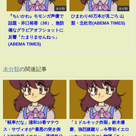
未分類
未分類
『ちいかわ』モモンガ声優で
ひまわり40万本が見ごろ 山
話題・井口裕香（38）、無防
梨・北杜市(ABEMA TIMES)
備なグラビアオフショットに
反響「たまりませんねっ」
(ABEMA TIMES)
未分類
の関連記事
「軽率だな」浦和10番マテウ
「ミドルキック炸裂」鈴木優
ス・サヴィオが“最悪の突き倒
磨、強烈腹蹴り→今季初イエロ