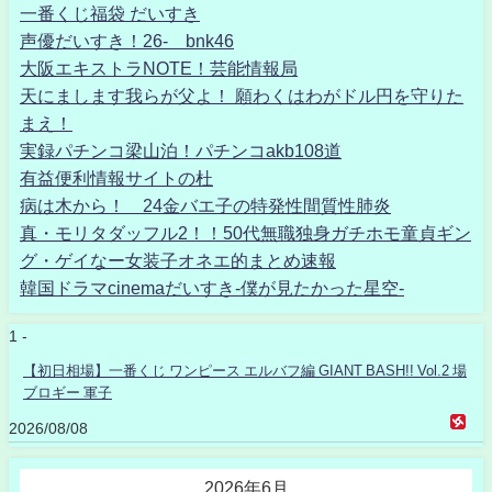
一番くじ福袋 だいすき
声優だいすき！26- bnk46
大阪エキストラNOTE！芸能情報局
天にまします我らが父よ！ 願わくはわがドル円を守りた
まえ！
実録パチンコ梁山泊！パチンコakb108道
有益便利情報サイトの杜
病は木から！ 24金バエ子の特発性間質性肺炎
真・モリタダッフル2！！50代無職独身ガチホモ童貞ギン
グ・ゲイなー女装子オネエ的まとめ速報
韓国ドラマcinemaだいすき-僕が見たかった星空-
1 -
【初日相場】一番くじ ワンピース エルバフ編 GIANT BASH!! Vol.2 場
ブロギー 軍子
2026/08/08
2026年6月