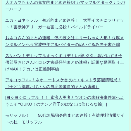
人オカマちゃんの鬼女的まとめ速報!オカマッフルアタックナンバ
ーハーフ
ユカ・ヨネッフル！初老的まとめ速報！！大帝イタチにラリアッ
ト！害獣神アリ・ガー被害に必殺！パイルドライバー
おネコさん的まとめ速報 僕の彼女はエリーちゃん人形！豆腐メ
ンタルメンヘラ電波中年アルバイターのぬいぐるみ男子末路編
スケバン！デカッフルまっくす（デカい強い2次元嫁だいすき子
供部屋おじさんヒロシ之古惑仔的まとめ速報）話題な動画取り上
げMAX！デカいは正義刑事編
アキヨッフル-！ネオニートスケ番長のエキストラ芸能情報局！
（子ども部屋おばさんの自宅警備員的まとめ速報）
[ヨシヨシロッフル-！！-素浪人勇者カツオンの未解決事件簿へよ
うこそYOUKO！のナンノ洋子のはなしは信じるな編）]
モリッフル！ 50代無職独身的まとめ速報！有益便利情報サイ
トの杜 モリッフル