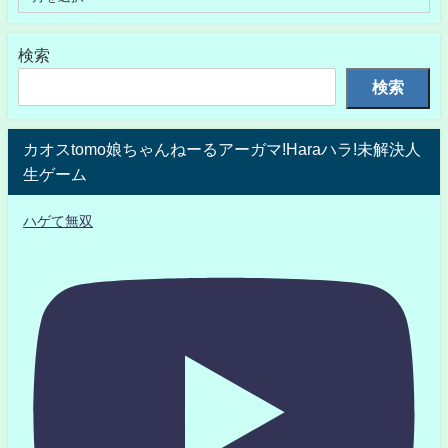
検索
検索
カオスtomo娘ちゃんねーるアーガマ!Haraハラ!未解決人
生ゲーム
ハゲて無双