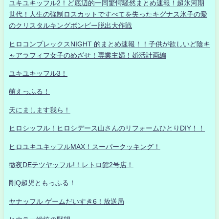
ユキユキッフル2！ど底辺的一同驚愕騒然まとめ速報！超氷河期
世代！人生の強制ロスカットですべてを失ったキグナス氷子の愛
のクリスタルキングボンビー脱出大作戦
ヒロコンプレックスNIGHT 的まとめ速報！！子供が欲しいど陰キ
ャアラフィフ女子のめざせ！専業主婦！婚活計画編
ユキユキッフル3！
萌えっふる！
天にまします我ら！
ヒロシッフル！ヒロシデース山さんのリフォームひとりDIY！！
ヒロユキユキッフルMAX！スーパークッキング！
徹夜DEテツヤッフル!！レトロ館2号店！
剛Q超児ともっふる！
ヤナッフル ゲームだいすき6！放送局