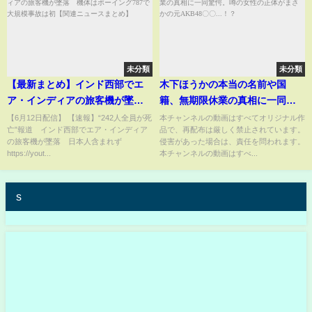
未分類
未分類
【最新まとめ】インド西部でエ
木下ほうかの本当の名前や国
ア・インディアの旅客機が墜
籍、無期限休業の真相に一同驚
落 機体はボーイング787で大規
愕。噂の女性の正体がまさかの
【6月12日配信】 【速報】“242人全員が死
本チャンネルの動画はすべてオリジナル作
亡”報道 インド西部でエア・インディア
品で、再配布は厳しく禁止されています。
模事故は初【関連ニュースまと
元AKB48〇〇...！？
の旅客機が墜落 日本人含まれず
侵害があった場合は、責任を問われます。
め】
https://yout...
本チャンネルの動画はすべ...
s