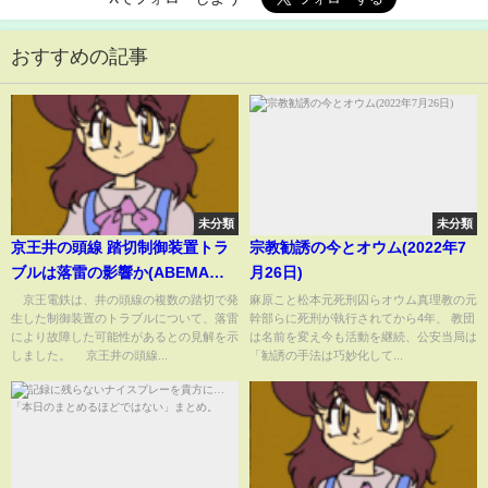
おすすめの記事
未分類
未分類
京王井の頭線 踏切制御装置トラ
宗教勧誘の今とオウム(2022年7
ブルは落雷の影響か(ABEMA
月26日)
TIMES)
京王電鉄は、井の頭線の複数の踏切で発
麻原こと松本元死刑囚らオウム真理教の元
生した制御装置のトラブルについて、落雷
幹部らに死刑が執行されてから4年、 教団
により故障した可能性があるとの見解を示
は名前を変え今も活動を継続、公安当局は
しました。 京王井の頭線...
「勧誘の手法は巧妙化して...