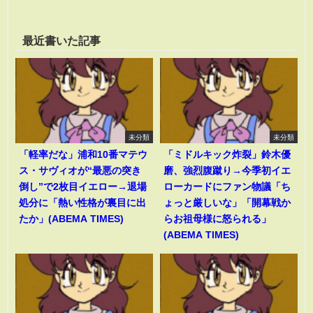
最近書いた記事
未分類
未分類
「軽率だな」浦和10番マテウ
「ミドルキック炸裂」鈴木優
ス・サヴィオが“最悪の突き
磨、強烈腹蹴り→今季初イエ
倒し”で2枚目イエロー→退場
ローカードにファン物議「ち
処分に「熱い性格が裏目に出
ょっと厳しいな」「開幕戦か
たか」(ABEMA TIMES)
らお祖母様に怒られる」
(ABEMA TIMES)