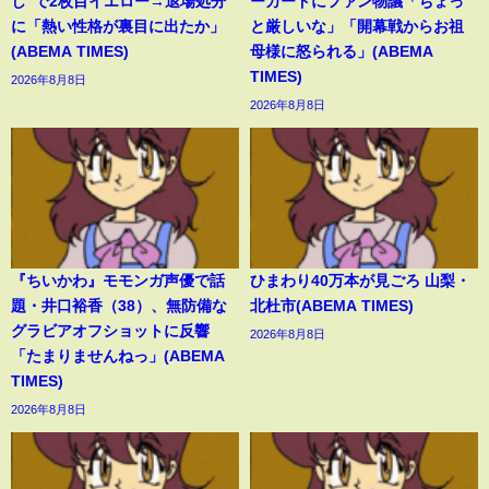
し”で2枚目イエロー→退場処分
ーカードにファン物議「ちょっ
に「熱い性格が裏目に出たか」
と厳しいな」「開幕戦からお祖
(ABEMA TIMES)
母様に怒られる」(ABEMA
TIMES)
2026年8月8日
2026年8月8日
『ちいかわ』モモンガ声優で話
ひまわり40万本が見ごろ 山梨・
題・井口裕香（38）、無防備な
北杜市(ABEMA TIMES)
グラビアオフショットに反響
2026年8月8日
「たまりませんねっ」(ABEMA
TIMES)
2026年8月8日