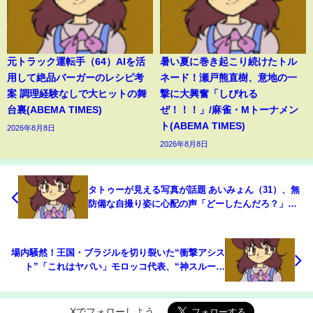
元トラック運転手（64）AIを活
暑い夏に巻き起こり続けたトル
用して絶品バーガーのレシピ考
ネード！瀬戸熊直樹、意地の一
案 調理経験なしで大ヒットの舞
撃に大興奮「しびれる
台裏(ABEMA TIMES)
ぜ！！！」/麻雀・Mトーナメン
ト(ABEMA TIMES)
2026年8月8日
2026年8月8日
タトゥーが見える写真が話題 あいみょん（31）、無
防備な自撮り姿に心配の声「どーしたんだろ？」
(ABEMA TIMES)
場内騒然！王国・ブラジルを切り裂いた“衝撃アシス
ト”「これはヤバい」モロッコ代表、“神スルーパ
ス”→ループショット炸裂の瞬間「素晴らしい！」
(ABEMA TIMES)
Xでフォローしよう