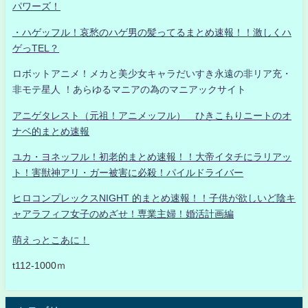
パワーズ！
・ハゲッフル！哀愁のハゲ男の髪ってるまとめ速報！！激しくハ
ゲっTEL？
ロボットアニメ！メカと美少女キャラだいすき永遠の非リア充・
非モテ星人 ！あらゆるマニアの為のマニアックサイト
アニゲタレスト（元祖！アニメッフル） ひきこもりニートのオ
ナベ的まとめ速報
ユカ・ヨネッフル！初老的まとめ速報！！大帝イタチにラリアッ
ト！害獣神アリ・ガー被害に必殺！パイルドライバー
ヒロコンプレックスNIGHT 的まとめ速報！！子供が欲しいど陰キ
ャアラフィフ女子のめざせ！専業主婦！婚活計画編
萌えっとこあに！
t112-1000ｍ