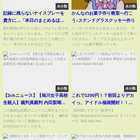
未分類
未分類
記録に残らないナイスプレーを
かんなのお菓子作り教室へ行こ
貴方に…「本日のまとめるほど
う♪ステンドグラスクッキー作り
ではない」まとめ。
真剣勝負の中だから逆にこのように惹かれ
クッキーが大好きなあきらとあさひ。 で
るシーンもたくさんある。プレーだけが野
も自分でつくったクッキーはまずくて食べ
球の魅力の全てではないからこそ贈りた
られません。 そこで２人はかんなキッチ
い、「本日のまとめるほどでは...
ンというお菓子教室へクッキ...
未分類
未分類
【2chニュース】【旭川女子高校
これで1200円！？前回よりデカ
生殺人】裁判員裁判 内田梨瑚被
イっ、アイドル福袋開封！！
告が証人として出廷も宣誓拒否
【乃木坂46 欅坂46 日向坂46
この動画は話題のニュースに関するトピッ
【BASEにてオリパ販売中】
クをまとめたオリジナル動画です。 ■動画
https://ikutarian122.thebase.in/ 【ツイッタ
[香味焙煎★]【2chまとめ】
AKB48 SKE48 HKT48】
の内容について 動画のシナリオは
ー 】 本垢 http://twi...
2ch(5ch)のスレッドをモ...