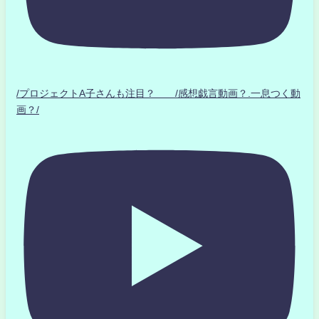
/プロジェクトA子さんも注目？ /感想戯言動画？.一息つく動
画？/