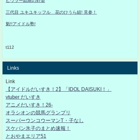
ヒウラー総統の野望
三代目 ユキユキッフル 花のひうら組! 見参！
魁!!アイドル塾!
t112
Links
Link
【アイドルだいすき！2】「IDOL DAISUKI！」
vtuber だいすき
アニメだいすき！26-
オラシオンの競馬グランプリ
スーパーウンコウーマンT・子なし
スケバン氷子のまとめ速報！
とおやまエリア51