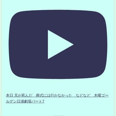
本日 兄が死んだ 葬式には行かなかった などなど 木曜ゴー
ルデン日浦劇場パート7