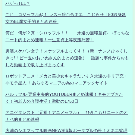
ハゲっTEL？
こじ！コジッフル@！-レズっ娘百合ネエ！こじらせ！50独身処
女のBL腐女子的まとめ速報-
何だ！何が？真・シロッフル！！ 永遠の無職童貞- ぼっちな
ニート的まとめ速報！一生童貞上等夜露死苦！
男装スケバン女子！スケッフルまっくす！（新・ナンノひゃくし
きっ!！ビー玉のおいぬさん的まとめ速報） 話題な事件からおも
しろ動画まで取り上げまっくす
ロボットアニメ！メカと美少女キャラだいすき永遠の非リア充・
非モテ星人 ！あらゆるマニアの為のマニアックサイト
ハルッフル-専業主夫的YOUTUBERまとめ速報！キモデブおた
く！初老人の介護生活！激動の1750日
アニゲタレスト（元祖！アニメッフル） ひきこもりニートのオ
ナベ的まとめ速報
火浦のシネマッフル映画NEWS情報ポータブルの杜！オネエ管理