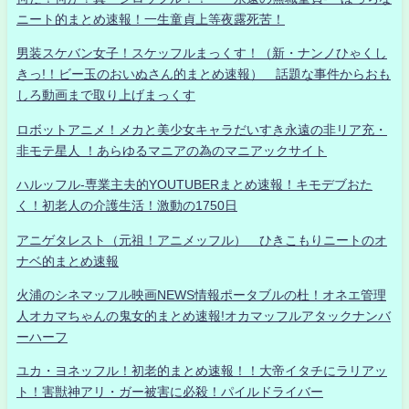
ニート的まとめ速報！一生童貞上等夜露死苦！
男装スケバン女子！スケッフルまっくす！（新・ナンノひゃくし
きっ!！ビー玉のおいぬさん的まとめ速報） 話題な事件からおも
しろ動画まで取り上げまっくす
ロボットアニメ！メカと美少女キャラだいすき永遠の非リア充・
非モテ星人 ！あらゆるマニアの為のマニアックサイト
ハルッフル-専業主夫的YOUTUBERまとめ速報！キモデブおた
く！初老人の介護生活！激動の1750日
アニゲタレスト（元祖！アニメッフル） ひきこもりニートのオ
ナベ的まとめ速報
火浦のシネマッフル映画NEWS情報ポータブルの杜！オネエ管理
人オカマちゃんの鬼女的まとめ速報!オカマッフルアタックナンバ
ーハーフ
ユカ・ヨネッフル！初老的まとめ速報！！大帝イタチにラリアッ
ト！害獣神アリ・ガー被害に必殺！パイルドライバー