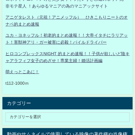
非モテ星人 ！あらゆるマニアの為のマニアックサイト
アニゲタレスト（元祖！アニメッフル） ひきこもりニートのオ
ナベ的まとめ速報
ユカ・ヨネッフル！初老的まとめ速報！！大帝イタチにラリアッ
ト！害獣神アリ・ガー被害に必殺！パイルドライバー
ヒロコンプレックスNIGHT 的まとめ速報！！子供が欲しいど陰キ
ャアラフィフ女子のめざせ！専業主婦！婚活計画編
萌えっとこあに！
t112-1000ｍ
カテゴリー
動画やサムネイルで使用している映像の著作権や肖像権