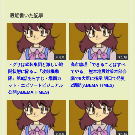
最近書いた記事
未分類
未分類
トグサは武装集団と激しい戦
高市総理「できることはすべ
闘状態に陥る…『攻殻機動
てやる」 熊本地震対策本部会
隊』第6話あらすじ・場面カ
議で8大臣に指示 明日で発災
ット・エピソードビジュアル
2週間(ABEMA TIMES)
公開(ABEMA TIMES)
未分類
未分類