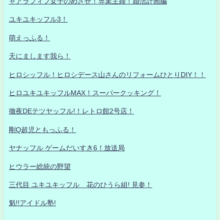
ャアラフィフ女子のめざせ！専業主婦！婚活計画編
ユキユキッフル3！
萌えっふる！
天にまします我ら！
ヒロシッフル！ヒロシデース山さんのリフォームひとりDIY！！
ヒロユキユキッフルMAX！スーパークッキング！
徹夜DEテツヤッフル!！レトロ館2号店！
剛Q超児ともっふる！
ヤナッフル ゲームだいすき6！放送局
ヒウラー総統の野望
三代目 ユキユキッフル 花のひうら組! 見参！
魁!!アイドル塾!