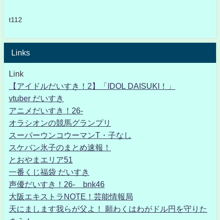
t112
Links
Link
【アイドルだいすき！2】「IDOL DAISUKI！」
vtuber だいすき
アニメだいすき！26-
オラシオンの競馬グランプリ
スーパーウンコウーマンT・子なし
スケバン氷子のまとめ速報！
とおやまエリア51
一番くじ福袋 だいすき
声優だいすき！26- bnk46
大阪エキストラNOTE！芸能情報局
天にまします我らが父よ！ 願わくはわがドル円を守りた