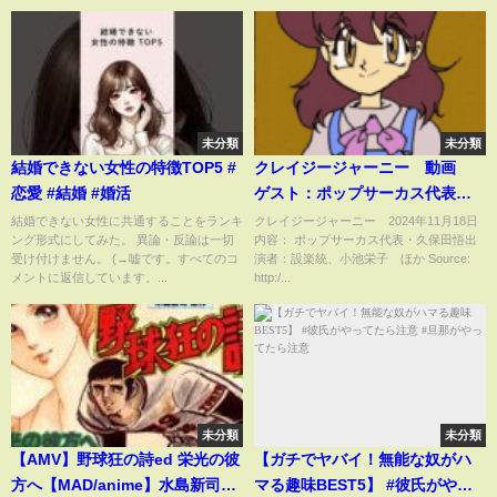
未分類
未分類
結婚できない女性の特徴TOP5 #
クレイジージャーニー 動画
恋愛 #結婚 #婚活
ゲスト：ポップサーカス代表・
久保田悟 11月18日
結婚できない女性に共通することをランキ
クレイジージャーニー 2024年11月18日
ング形式にしてみた。 異論・反論は一切
内容： ポップサーカス代表・久保田悟出
受け付けません。 (→嘘です。すべてのコ
演者：設楽統、小池栄子 ほか Source:
メントに返信しています。...
http:/...
未分類
未分類
【AMV】野球狂の詩ed 栄光の彼
【ガチでヤバイ！無能な奴がハ
方へ【MAD/anime】水島新司追
マる趣味BEST5】 #彼氏がやっ