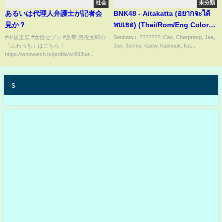
社会
未分類
あるいは代理人弁護士が記者会
BNK48 - Aitakatta (อยากจะได้
見か？
พบเธอ) (Thai/Rom/Eng Color
Coded Lyrics)
#中居正広 #女性セブン #反撃 懲役太郎の
Senbatsu: ???????: Can, Cherprang, Jaa,
「ふわっち」はこちら！
Jan, Jennis, Kaew, Kaimook, Na...
https://whowatch.tv/profile/w:893tar...
s