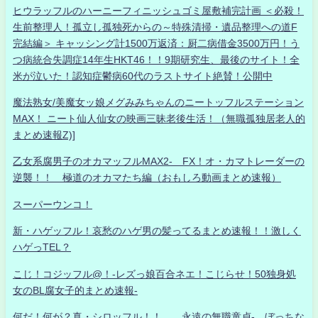
ヒウラッフルのハーニーフィニッシュゴミ屋敷補完計画 ＜必殺！
生前整理人！孤立し孤独死からの～特殊清掃・遺品整理への道F
完結編＞ キャッシング計1500万返済：厨二病借金3500万円！う
つ病統合失調症14年生HKT46！！9期研究生、最後のサイト！全
米が泣いた！認知症鬱病60代のラストサイト絶賛！公開中
魔法熟女/美魔女ッ娘メグみみちゃんのニートッフルステーション
MAX！ ニート仙人仙女の映画三昧老後生活！（無職孤独居老人的
まとめ速報Z)]
乙女系腐男子のオカマッフルMAX2- FX！オ・カマトレーダーの
逆襲！！ 極道のオカマたち編（おもしろ動画まとめ速報）
スーパーウンコ！
新・ハゲッフル！哀愁のハゲ男の髪ってるまとめ速報！！激しく
ハゲっTEL？
こじ！コジッフル@！-レズっ娘百合ネエ！こじらせ！50独身処
女のBL腐女子的まとめ速報-
何だ！何が？真・シロッフル！！ 永遠の無職童貞- ぼっちな