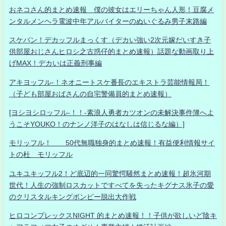
おネコさん的まとめ速報 僕の彼女はエリーちゃん人形！豆腐メ
ンタルメンヘラ電波中年アルバイターのぬいぐるみ男子末路編
スケバン！デカッフルまっくす（デカい強い2次元嫁だいすき子
供部屋おじさんヒロシ之古惑仔的まとめ速報）話題な動画取り上
げMAX！デカいは正義刑事編
アキヨッフル-！ネオニートスケ番長のエキストラ芸能情報局！
（子ども部屋おばさんの自宅警備員的まとめ速報）
[ヨシヨシロッフル-！！-素浪人勇者カツオンの未解決事件簿へよ
うこそYOUKO！のナンノ洋子のはなしは信じるな編）]
モリッフル！ 50代無職独身的まとめ速報！有益便利情報サイ
トの杜 モリッフル
ユキユキッフル2！ど底辺的一同驚愕騒然まとめ速報！超氷河期
世代！人生の強制ロスカットですべてを失ったキグナス氷子の愛
のクリスタルキングボンビー脱出大作戦
ヒロコンプレックスNIGHT 的まとめ速報！！子供が欲しいど陰キ