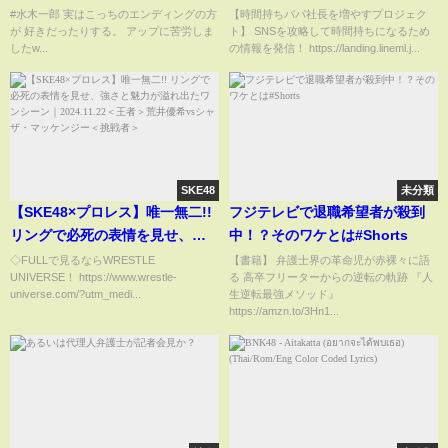
悼
てたら注意 #旦那がやってたら注
#水木一郎 実はこっちのエンディングの方
【時間持ちパパ社長を増やすプロジェク
が 好きだったりする。 アップに苦労しま
ト】 SNSを攻略して時間持ちになるため
意
したw...
の情報を発信！ https://landing.lineml.j...
SKE48
未分類
【SKE48×プロレス】唯一無二!!
フジテレビで退職希望者が殺到
リングで必死の表情を見せ、強
中！？そのワケとは#Shorts
さと魅力が溢れ出たワンシーン
◇FULLで見るならWRESTLE
【書籍】 弁護士界の革命児が赤裸々に語
UNIVERSE！ https://www.wrestle-
る 高卒フリーターからの逆転の軌跡 『人
｜2024.11.22＜王者＞荒井優希
universe.com/?utm_medi...
生逆転最強メソッド』
vsシャザ・マッケンジー＜挑戦
https://amzn.to/3Hn1...
者＞