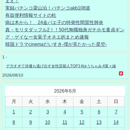
まえ！
実録パチンコ梁山泊！パチンコakb108道
有益便利情報サイトの杜
病は木から！ 24金バエ子の特発性間質性肺炎
真・モリタダッフル2！！50代無職独身ガチホモ童貞ギン
グ・ゲイなー女装子オネエ的まとめ速報
韓国ドラマcinemaだいすき-僕が見たかった星空-
1 -
デ力すぎて俳優も逃げ出す女性芸能人TOP3 #ゆうちゃみ #菜々緒
2026/08/10
2026年6月
月
火
水
木
金
土
日
1
2
3
4
5
6
7
8
9
10
11
12
13
14