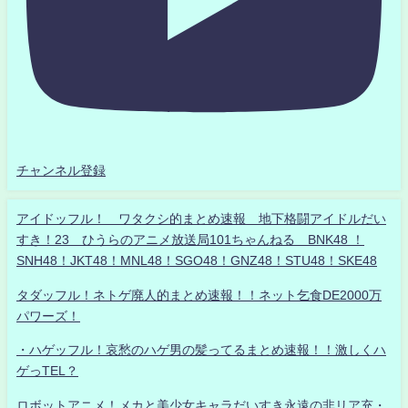
チャンネル登録
アイドッフル！ ワタクシ的まとめ速報 地下格闘アイドルだい
すき！23 ひうらのアニメ放送局101ちゃんねる BNK48 ！
SNH48！JKT48！MNL48！SGO48！GNZ48！STU48！SKE48
タダッフル！ネトゲ廃人的まとめ速報！！ネット乞食DE2000万
パワーズ！
・ハゲッフル！哀愁のハゲ男の髪ってるまとめ速報！！激しくハ
ゲっTEL？
ロボットアニメ！メカと美少女キャラだいすき永遠の非リア充・