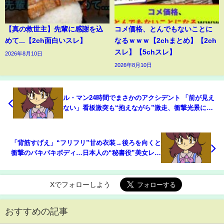
【真の救世主】先輩に感謝を込
コメ価格、とんでもないことに
めて...【2ch面白いスレ】
なるｗｗｗ【2chまとめ】【2ch
スレ】【5chスレ】
2026年8月10日
2026年8月10日
ル・マン24時間でまさかのアクシデント 「前が見え
ない」看板激突も“抱えながら”激走、衝撃光景に中
継騒然(ABEMA TIMES)
「背筋すげえ」“フリフリ”甘め衣装→後ろを向くと
衝撃のバキバキボディ…日本人の“秘書役”美女レス
ラーのオフショットが大バズり(ABEMA TIMES)
Xでフォローしよう
おすすめの記事