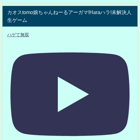
カオスtomo娘ちゃんねーるアーガマ!Haraハラ!未解決人
生ゲーム
ハゲて無双