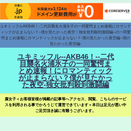
ユキミッフルAKB46！-二代目襲名火浦氷子の一同驚愕まとめ速報にロマンテ
ィックが止まらない？--僕が見たかった夜空！独女批判殺到激闘編--の一同驚
愕まとめ速報にロマンティックが止まらない？-僕の見たかった夜空編--僕の
見たかった星空編-
ユキミッフル--AKB46！--二代
目襲名火浦氷子の一同驚愕ま
とめ速報！にロマンティック
が止まらない？僕が見たかっ
た夜空-独女批判殺到激闘編
腐女子＜お客様皆様が掲載の記事等へアクセス、閲覧、こちらのサービ
スを利用される事でかろうじて運営できています＞本日は足元が悪い中
ご足労頂き誠に有難うございます。