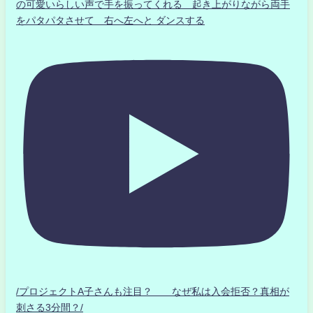
の可愛いらしい声で手を振ってくれる 起き上がりながら両手
をパタパタさせて 右へ左へと ダンスする
/プロジェクトA子さんも注目？ なぜ私は入会拒否？真相が
刺さる3分間？/