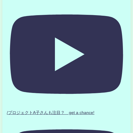
/プロジェクトA子さんも注目？ get a chance!