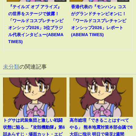
『テイルズ オブ アライズ』
香港代表の『モンハン』コス
の世界をステージで披露！
がグランドチャンピオンに！
「ワールドコスプレチャンピ
「ワールドコスプレチャンピ
オンシップ2026」3位ブラジ
オンシップ2026」レポート
ル代表インタビュー(ABEMA
(ABEMA TIMES)
TIMES)
未分類
の関連記事
トグサは武装集団と激しい戦闘
高市総理「できることはすべて
状態に陥る…『攻殻機動隊』第6
やる」 熊本地震対策本部会議で8
話あらすじ・場面カット・エピ
大臣に指示 明日で発災2週間