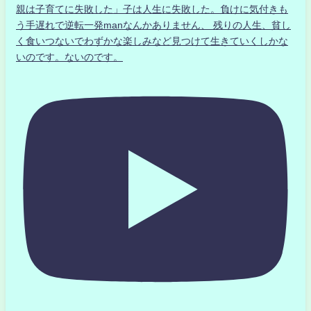
親は子育てに失敗した」子は人生に失敗した。負けに気付きも
う手遅れで逆転一発manなんかありません、 残りの人生、貧し
く食いつないでわずかな楽しみなど見つけて生きていくしかな
いのです。ないのです。