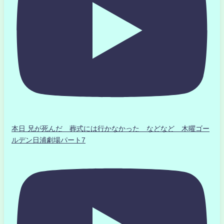
本日 兄が死んだ 葬式には行かなかった などなど 木曜ゴー
ルデン日浦劇場パート7