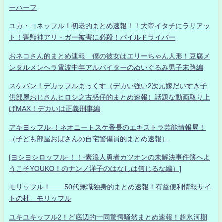
ーハーフ
ユカ・ヨネッフル！初老的まとめ速報！！大帝イタチにラリアッ
ト！害獣神アリ・ガー被害に必殺！パイルドライバー
おネコさん的まとめ速報 僕の彼女はエリーちゃん人形！豆腐メ
ンタルメンヘラ電波中年アルバイターのぬいぐるみ男子末路編
スケバン！デカッフルまっくす（デカい強い2次元嫁だいすき子
供部屋おじさんヒロシ之古惑仔的まとめ速報）話題な動画取り上
げMAX！デカいは正義刑事編
アキヨッフル-！ネオニートスケ番長のエキストラ芸能情報局！
（子ども部屋おばさんの自宅警備員的まとめ速報）
[ヨシヨシロッフル-！！-素浪人勇者カツオンの未解決事件簿へよ
うこそYOUKO！のナンノ洋子のはなしは信じるな編）]
モリッフル！ 50代無職独身的まとめ速報！有益便利情報サイ
トの杜 モリッフル
ユキユキッフル2！ど底辺的一同驚愕騒然まとめ速報！超氷河期