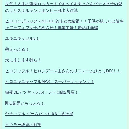
世代！人生の強制ロスカットですべてを失ったキグナス氷子の愛
のクリスタルキングボンビー脱出大作戦
ヒロコンプレックスNIGHT 的まとめ速報！！子供が欲しいど陰キ
ャアラフィフ女子のめざせ！専業主婦！婚活計画編
ユキユキッフル3！
萌えっふる！
天にまします我ら！
ヒロシッフル！ヒロシデース山さんのリフォームひとりDIY！！
ヒロユキユキッフルMAX！スーパークッキング！
徹夜DEテツヤッフル!！レトロ館2号店！
剛Q超児ともっふる！
ヤナッフル ゲームだいすき6！放送局
ヒウラー総統の野望