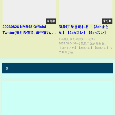
未分類
未分類
20230826 NMB48 Official
気象庁,泣き崩れる...【2chまと
Twitter(塩月希依音, 田中雪乃, 松
め】【2chスレ】【5chスレ】
本海日菜)
...
1:名無しさん＠お腹いっぱい
2025.08.04(Mon) 気象庁,泣き崩れる...
【2chまとめ】【2chスレ】【5chスレ】っ
て動画が話...
s