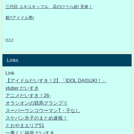
三代目 ユキユキッフル 花のひうら組! 見参！
魁!!アイドル塾!
t112
Links
Link
【アイドルだいすき！2】「IDOL DAISUKI！」
vtuber だいすき
アニメだいすき！26-
オラシオンの競馬グランプリ
スーパーウンコウーマンT・子なし
スケバン氷子のまとめ速報！
とおやまエリア51
一番くじ福袋 だいすき