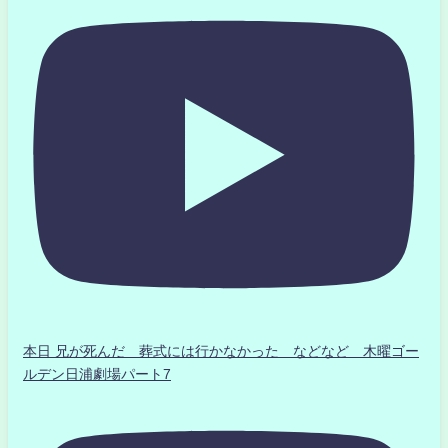
本日 兄が死んだ 葬式には行かなかった などなど 木曜ゴー
ルデン日浦劇場パート7