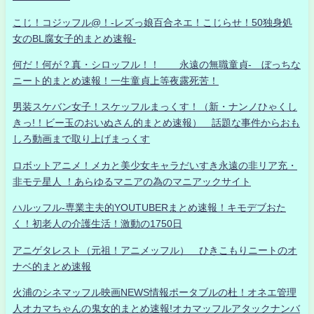
こじ！コジッフル@！-レズっ娘百合ネエ！こじらせ！50独身処
女のBL腐女子的まとめ速報-
何だ！何が？真・シロッフル！！ 永遠の無職童貞- ぼっちな
ニート的まとめ速報！一生童貞上等夜露死苦！
男装スケバン女子！スケッフルまっくす！（新・ナンノひゃくし
きっ!！ビー玉のおいぬさん的まとめ速報） 話題な事件からおも
しろ動画まで取り上げまっくす
ロボットアニメ！メカと美少女キャラだいすき永遠の非リア充・
非モテ星人 ！あらゆるマニアの為のマニアックサイト
ハルッフル-専業主夫的YOUTUBERまとめ速報！キモデブおた
く！初老人の介護生活！激動の1750日
アニゲタレスト（元祖！アニメッフル） ひきこもりニートのオ
ナベ的まとめ速報
火浦のシネマッフル映画NEWS情報ポータブルの杜！オネエ管理
人オカマちゃんの鬼女的まとめ速報!オカマッフルアタックナンバ