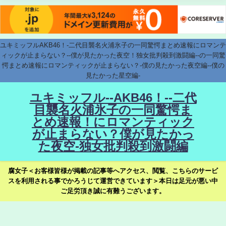
ユキミッフルAKB46！-二代目襲名火浦氷子の一同驚愕まとめ速報にロマンテ
ィックが止まらない？--僕が見たかった夜空！独女批判殺到激闘編--の一同驚
愕まとめ速報にロマンティックが止まらない？-僕の見たかった夜空編--僕の
見たかった星空編-
ユキミッフル--AKB46！--二代
目襲名火浦氷子の一同驚愕ま
とめ速報！にロマンティック
が止まらない？僕が見たかっ
た夜空-独女批判殺到激闘編
腐女子＜お客様皆様が掲載の記事等へアクセス、閲覧、こちらのサービ
スを利用される事でかろうじて運営できています＞本日は足元が悪い中
ご足労頂き誠に有難うございます。