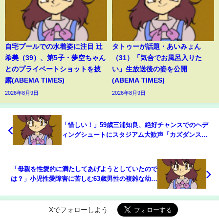
自宅プールでの水着姿に注目 辻
タトゥーが話題・あいみょん
希美（39）、第5子・夢空ちゃん
（31）「気合でお風呂入りた
とのプライベートショットを披
い」生放送後の姿を公開
露(ABEMA TIMES)
(ABEMA TIMES)
2026年8月9日
2026年8月9日
「惜しい！」59歳三浦知良、絶好チャンスでのヘデ
ィングシュートにスタジアム大歓声「カズダンス見
たい」(ABEMA TIMES)
「母親を性愛的に満たしてあげようとしていたので
は？」小児性愛障害に苦しむ63歳男性の複雑な幼少
期(ABEMA TIMES)
Xでフォローしよう