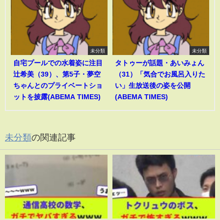
未分類
未分類
自宅プールでの水着姿に注目
タトゥーが話題・あいみょん
辻希美（39）、第5子・夢空
（31）「気合でお風呂入りた
ちゃんとのプライベートショ
い」生放送後の姿を公開
ットを披露(ABEMA TIMES)
(ABEMA TIMES)
未分類
の関連記事