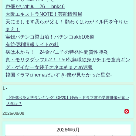
声優だいすき！26- bnk46
大阪エキストラNOTE！芸能情報局
天にまします我らが父よ！ 願わくはわがドル円を守りた
まえ！
実録パチンコ梁山泊！パチンコakb108道
有益便利情報サイトの杜
病は木から！ 24金バエ子の特発性間質性肺炎
真・モリタダッフル2！！50代無職独身ガチホモ童貞ギン
グ・ゲイなー女装子オネエ的まとめ速報
韓国ドラマcinemaだいすき-僕が見たかった星空-
1 -
【俳優出身大学ランキングTOP20】映画・ドラマ賞の受賞俳優が多い
大学は？
2026/08/08
2026年6月