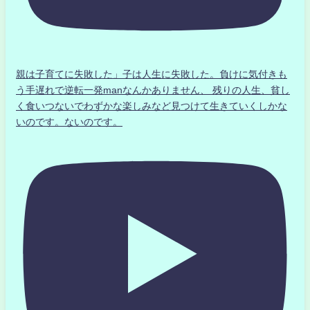
親は子育てに失敗した」子は人生に失敗した。負けに気付きも
う手遅れで逆転一発manなんかありません、 残りの人生、貧し
く食いつないでわずかな楽しみなど見つけて生きていくしかな
いのです。ないのです。