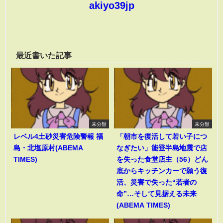
akiyo39jp
最近書いた記事
未分類
未分類
レベル4土砂災害危険警報 福
「朝市を復活して若い子につ
島・北塩原村(ABEMA
なぎたい」能登半島地震で店
TIMES)
を失った食堂店主（56）どん
底からキッチンカーで願う復
活、災害で失った“若者の
命”…そして見据える未来
(ABEMA TIMES)