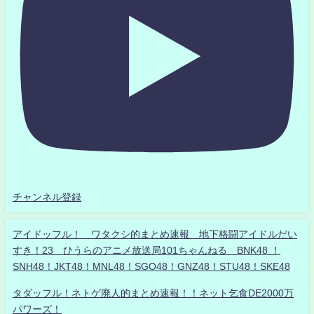
チャンネル登録
アイドッフル！ ワタクシ的まとめ速報 地下格闘アイドルだい
すき！23 ひうらのアニメ放送局101ちゃんねる BNK48 ！
SNH48！JKT48！MNL48！SGO48！GNZ48！STU48！SKE48
タダッフル！ネトゲ廃人的まとめ速報！！ネット乞食DE2000万
パワーズ！