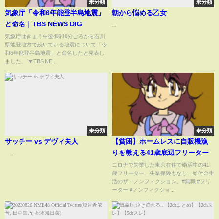
未分類
未分類
気象庁「令和6年能登半島地震」
朝から悩める乙女
と命名｜TBS NEWS DIG
...
気象庁はきょう午後4時10分ごろから石川
県能登地方で続いている地震について「令
和6年能登半島地震」と命名したと発表し
ました。 ▼TBS NE...
未分類
未分類
サッチー vs デヴィ夫人
【貧困】ホームレスに自販機漁
りを教える41歳底辺フリーター
...
コロナで失業した東京在住で婚活中の41
歳フリーター。失業保険もなし、給付金生
活のザ・ノンフィクション。#無職 #フリ
ーター #ノンフィクショ...