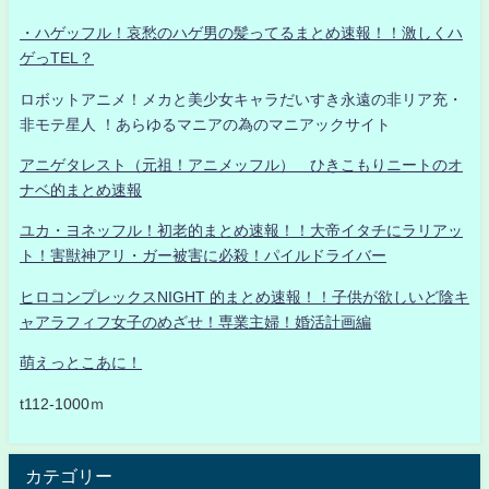
・ハゲッフル！哀愁のハゲ男の髪ってるまとめ速報！！激しくハ
ゲっTEL？
ロボットアニメ！メカと美少女キャラだいすき永遠の非リア充・
非モテ星人 ！あらゆるマニアの為のマニアックサイト
アニゲタレスト（元祖！アニメッフル） ひきこもりニートのオ
ナベ的まとめ速報
ユカ・ヨネッフル！初老的まとめ速報！！大帝イタチにラリアッ
ト！害獣神アリ・ガー被害に必殺！パイルドライバー
ヒロコンプレックスNIGHT 的まとめ速報！！子供が欲しいど陰キ
ャアラフィフ女子のめざせ！専業主婦！婚活計画編
萌えっとこあに！
t112-1000ｍ
カテゴリー