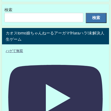
検索
検索
カオスtomo娘ちゃんねーるアーガマ!Haraハラ!未解決人
生ゲーム
ハゲて無双