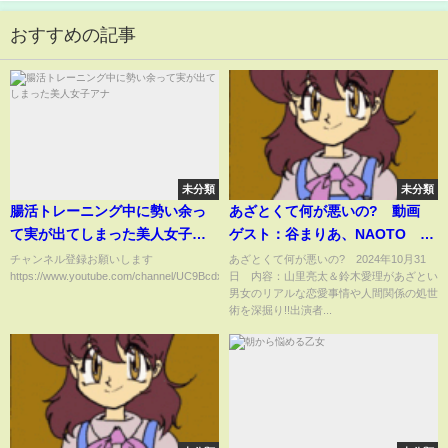
おすすめの記事
未分類
未分類
腸活トレーニング中に勢い余っ
あざとくて何が悪いの? 動画
て実が出てしまった美人女子ア
ゲスト：谷まりあ、NAOTO 10
ナ
月31日
チャンネル登録お願いします
あざとくて何が悪いの? 2024年10月31
https://www.youtube.com/channel/UC9BcdxfthemjxCda0jVjHlw...
日 内容：山里亮太＆鈴木愛理があざとい
男女のリアルな恋愛事情や人間関係の処世
術を深掘り!!出演者...