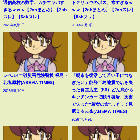
通信高校の数学、ガチでヤバす
トクリュウのボス、怖すぎるｗ
ぎるｗｗｗ【2chまとめ】【2ch
ｗｗ【2chまとめ】【2chスレ】
スレ】【5chスレ】
【5chスレ】
2026年8月9日
2026年8月9日
レベル4土砂災害危険警報 福島・
「朝市を復活して若い子につな
北塩原村(ABEMA TIMES)
ぎたい」能登半島地震で店を失
った食堂店主（56）どん底から
2026年8月9日
キッチンカーで願う復活、災害
で失った“若者の命”…そして見
据える未来(ABEMA TIMES)
2026年8月9日