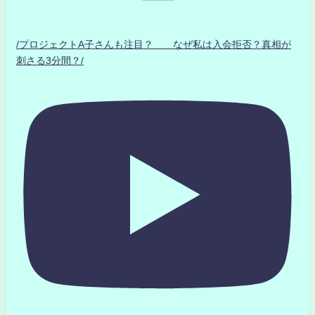
/プロジェクトA子さんも注目？ なぜ私は入会拒否？真相が
刺さる3分間？/