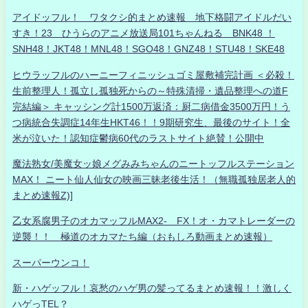
アイドッフル！ ワタクシ的まとめ速報 地下格闘アイドルだい
すき！23 ひうらのアニメ放送局101ちゃんねる BNK48 ！
SNH48！JKT48！MNL48！SGO48！GNZ48！STU48！SKE48
ヒウラッフルのハーニーフィニッシュゴミ屋敷補完計画 ＜必殺！
生前整理人！孤立し孤独死からの～特殊清掃・遺品整理への道F
完結編＞ キャッシング計1500万返済：厨二病借金3500万円！う
つ病統合失調症14年生HKT46！！9期研究生、最後のサイト！全
米が泣いた！認知症鬱病60代のラストサイト絶賛！公開中
魔法熟女/美魔女ッ娘メグみみちゃんのニートッフルステーション
MAX！ ニート仙人仙女の映画三昧老後生活！（無職孤独居老人的
まとめ速報Z)]
乙女系腐男子のオカマッフルMAX2- FX！オ・カマトレーダーの
逆襲！！ 極道のオカマたち編（おもしろ動画まとめ速報）
スーパーウンコ！
新・ハゲッフル！哀愁のハゲ男の髪ってるまとめ速報！！激しく
ハゲっTEL？