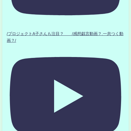
/プロジェクトA子さんも注目？ /感想戯言動画？.一息つく動
画？/