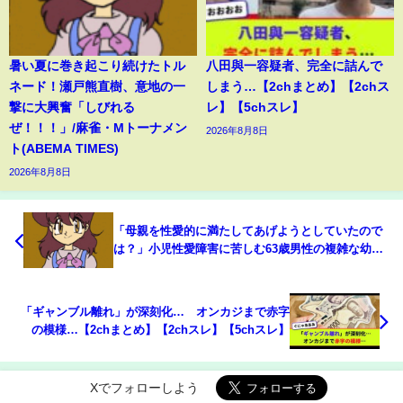
暑い夏に巻き起こり続けたトル
八田與一容疑者、完全に詰んで
ネード！瀬戸熊直樹、意地の一
しまう…【2chまとめ】【2chス
撃に大興奮「しびれる
レ】【5chスレ】
ぜ！！！」/麻雀・Mトーナメン
2026年8月8日
ト(ABEMA TIMES)
2026年8月8日
「母親を性愛的に満たしてあげようとしていたので
は？」小児性愛障害に苦しむ63歳男性の複雑な幼少
期(ABEMA TIMES)
「ギャンブル離れ」が深刻化… オンカジまで赤字
の模様…【2chまとめ】【2chスレ】【5chスレ】
Xでフォローしよう