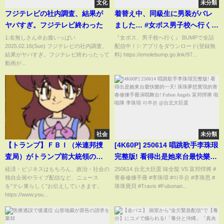
文化
未分類
フジテレビの社内調査、結果が
着替え中、同級生に男装がバレ
ヤバすぎ。フジテレビ終わった
ました… #女ボス男子校へ行く
#BUMPドラマ #ショートドラマ
1:名無しさん＠お腹いっぱい
『女ボス、男子校へ行く』 BUMPで全話
2025.02.16(Sun) フジテレビの社内調査、
配信中！▷アプリをダウンロード(登録無
#男子校 #胸キュン #恋愛
結果がヤバすぎ。フジテレビ終わったって
料) https://emolebump.go.link/97...
動画が...
社会
未分類
【トランプ】ＦＢＩ（米連邦捜
[4K60P] 250614 唱跳歌手李珠珢
査局）がトランプ前大統領の邸
完整版! 看得出是她來台最快樂的
宅を家宅捜索したことについ
一天! 珠珠夢想實現的青春修煉手
経済・ビジネスはもちろん、政治・社会の
250614 台北大巨蛋 味全龍 VS 富邦悍將 #
独自企画やライブ配信など、ニュース
青春修煉手冊 #李珠珢 #이주은 #李珠恩 #
て、ホワイトハウスは９日、バ
冊演唱舞台! Fubon Angels 富邦
を”テレ東らしく”お伝えしていきます。
珠珠寶貝 #Travis #Fubonan...
イデン政権の関与を否定しまし
悍將 啦啦隊 李珠珢 이주은 @台
https://www.you...
た。（2022年8月10日）#Shorts
北大巨蛋