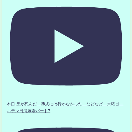
本日 兄が死んだ 葬式には行かなかった などなど 木曜ゴー
ルデン日浦劇場パート7