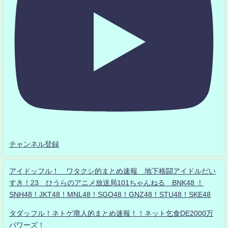
チャンネル登録
アイドッフル！ ワタクシ的まとめ速報 地下格闘アイドルだい
すき！23 ひうらのアニメ放送局101ちゃんねる BNK48 ！
SNH48！JKT48！MNL48！SGO48！GNZ48！STU48！SKE48
タダッフル！ネトゲ廃人的まとめ速報！！ネット乞食DE2000万
パワーズ！