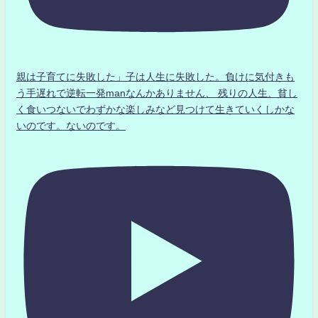
親は子育てに失敗した」子は人生に失敗した。負けに気付きも
う手遅れで逆転一発manなんかありません、 残りの人生、貧し
く食いつないでわずかな楽しみなど見つけて生きていくしかな
いのです。ないのです。