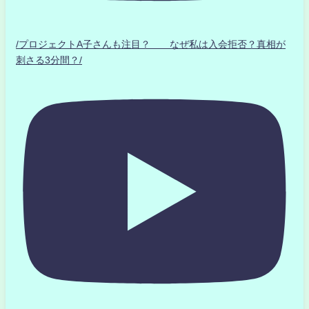
/プロジェクトA子さんも注目？ なぜ私は入会拒否？真相が
刺さる3分間？/