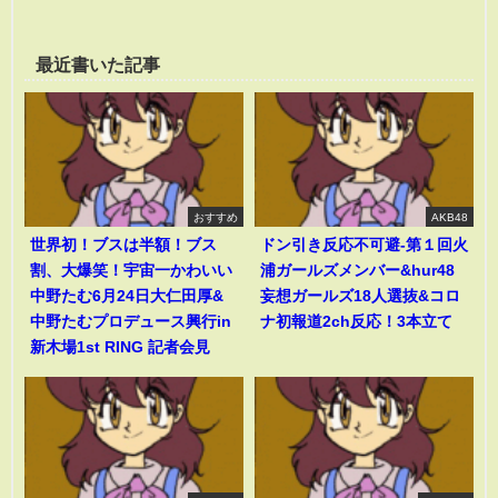
最近書いた記事
おすすめ
AKB48
世界初！ブスは半額！ブス
ドン引き反応不可避-第１回火
割、大爆笑！宇宙一かわいい
浦ガールズメンバー&hur48
中野たむ6月24日大仁田厚&
妄想ガールズ18人選抜&コロ
中野たむプロデュース興行in
ナ初報道2ch反応！3本立て
新木場1st RING 記者会見