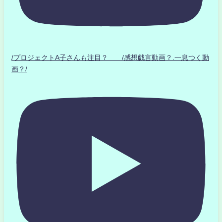
/プロジェクトA子さんも注目？ /感想戯言動画？.一息つく動
画？/