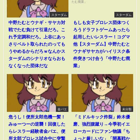
スターダム
スターダム
中野たむとウナギ・サヤカ対
もしも女子プロレス団体つく
戦でたむ負けて引退だろ。こ
ろうドラフトゲームあったら
れ予定調和だろ。上谷にあっ
起用したいレスラー！コグマ
さりベルト取られたのっても
他【スターダム】中野たむと
うやめるからだろｗなんかス
ウナギサヤカがハイリスク条
ターダムのシナリオならおも
件突きつけ合う「中野たむ廃
なくなった団体だな
業」
金バエ
未分類
危うし！便所太郎危機一髪！
「ミドルキック炸裂」鈴木優
みゅーつーの逆襲！回復した
磨、強烈腹蹴り→今季初イエ
らレスラー経験者金バエ、便
ローカードにファン物議「ち
所太郎プロレス試合中に突撃
ょっと厳しいな」「開幕戦か