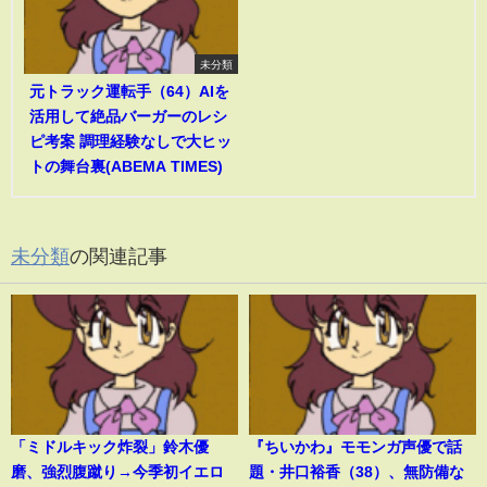
未分類
元トラック運転手（64）AIを
活用して絶品バーガーのレシ
ピ考案 調理経験なしで大ヒッ
トの舞台裏(ABEMA TIMES)
未分類
の関連記事
「ミドルキック炸裂」鈴木優
『ちいかわ』モモンガ声優で話
磨、強烈腹蹴り→今季初イエロ
題・井口裕香（38）、無防備な