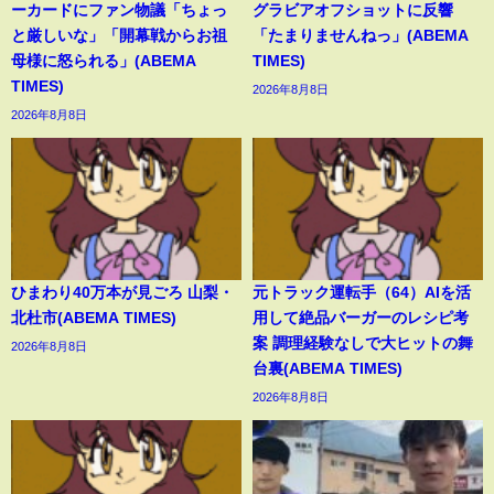
ーカードにファン物議「ちょっ
グラビアオフショットに反響
と厳しいな」「開幕戦からお祖
「たまりませんねっ」(ABEMA
母様に怒られる」(ABEMA
TIMES)
TIMES)
2026年8月8日
2026年8月8日
ひまわり40万本が見ごろ 山梨・
元トラック運転手（64）AIを活
北杜市(ABEMA TIMES)
用して絶品バーガーのレシピ考
案 調理経験なしで大ヒットの舞
2026年8月8日
台裏(ABEMA TIMES)
2026年8月8日