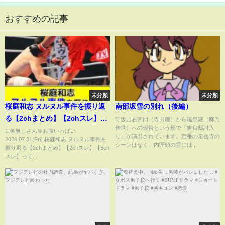
おすすめの記事
未分類
未分類
桜庭和志 ヌルヌル事件を振り返
南部坂雪の別れ（後編）
る【2chまとめ】【2chスレ】
寺坂吉右衛門（寺田聰）から瑤泉院（麻乃
佳世）への報告という形で「吉良邸討入
【5chスレ】
1:名無しさん＠お腹いっぱい
り」が演出されています。定番の泉岳寺の
2026.07.31(Fri) 桜庭和志 ヌルヌル事件を
シーンはなく、内匠頭の霊には...
振り返る【2chまとめ】【2chスレ】【5ch
スレ】って...