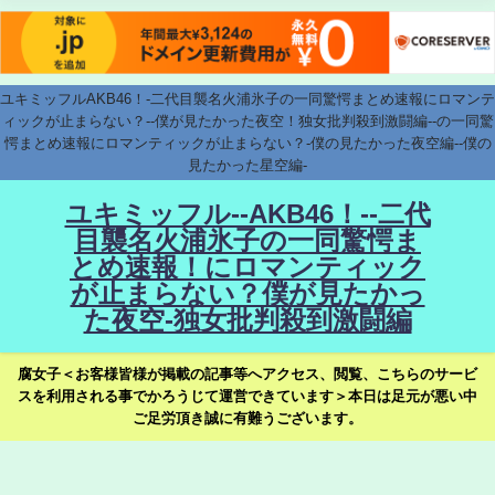
ユキミッフルAKB46！-二代目襲名火浦氷子の一同驚愕まとめ速報にロマンテ
ィックが止まらない？--僕が見たかった夜空！独女批判殺到激闘編--の一同驚
愕まとめ速報にロマンティックが止まらない？-僕の見たかった夜空編--僕の
見たかった星空編-
ユキミッフル--AKB46！--二代
目襲名火浦氷子の一同驚愕ま
とめ速報！にロマンティック
が止まらない？僕が見たかっ
た夜空-独女批判殺到激闘編
腐女子＜お客様皆様が掲載の記事等へアクセス、閲覧、こちらのサービ
スを利用される事でかろうじて運営できています＞本日は足元が悪い中
ご足労頂き誠に有難うございます。