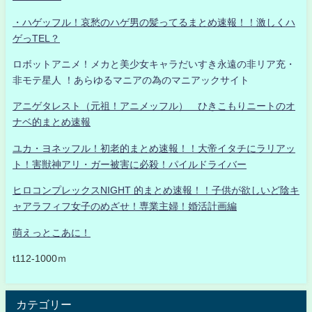
・ハゲッフル！哀愁のハゲ男の髪ってるまとめ速報！！激しくハ
ゲっTEL？
ロボットアニメ！メカと美少女キャラだいすき永遠の非リア充・
非モテ星人 ！あらゆるマニアの為のマニアックサイト
アニゲタレスト（元祖！アニメッフル） ひきこもりニートのオ
ナベ的まとめ速報
ユカ・ヨネッフル！初老的まとめ速報！！大帝イタチにラリアッ
ト！害獣神アリ・ガー被害に必殺！パイルドライバー
ヒロコンプレックスNIGHT 的まとめ速報！！子供が欲しいど陰キ
ャアラフィフ女子のめざせ！専業主婦！婚活計画編
萌えっとこあに！
t112-1000ｍ
カテゴリー