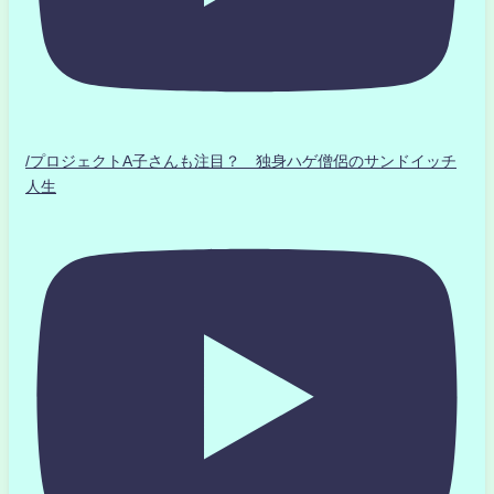
/プロジェクトA子さんも注目？ 独身ハゲ僧侶のサンドイッチ
人生