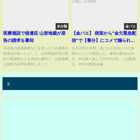
未分類
金バエ
医療過誤で後遺症 山形地裁が原
【金バエ】 病室から"金欠緊急配
告の請求を棄却
信"で【養分】にコメで煽られる!
「養分と沖縄」「真央と住む」
手術後の経過観察などを怠ったため重度の
11月28日の未明、金バエが25日ぶりに病
後遺症が残ったとして、山形県酒田市の男
室からラジオ配信した。最初の配信が24
11月28日
性が慰謝料などを求めた裁判で、山形地裁
分、枠を取り直して44分の2本。この動画
は原告の請求を棄却しました...
は、44分の配信を編...
s