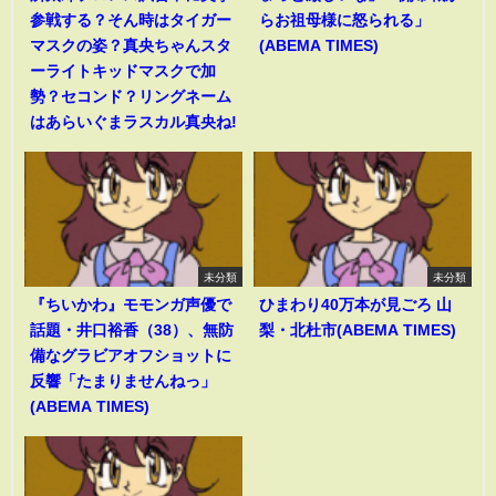
参戦する？そん時はタイガー
らお祖母様に怒られる」
マスクの姿？真央ちゃんスタ
(ABEMA TIMES)
ーライトキッドマスクで加
勢？セコンド？リングネーム
はあらいぐまラスカル真央ね!
未分類
未分類
『ちいかわ』モモンガ声優で
ひまわり40万本が見ごろ 山
話題・井口裕香（38）、無防
梨・北杜市(ABEMA TIMES)
備なグラビアオフショットに
反響「たまりませんねっ」
(ABEMA TIMES)