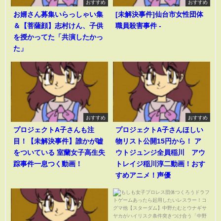
おすすめ
おすすめ
お婿さん募集いらっしゃい集
[未解決事件]仙台市女性団体
＆【菩薩顔】志村けん、子供
職員殺害事件 -
を授かってた「共演したかっ
た」
おすすめ
おすすめ
プロジェクトA子さんも注
プロジェクトA子さんほしい
目！【未解決事件】誰かが嘘
物リスト公開15円から！ ア
をついている 室蘭女子高生失
ウトジュンジ全員稲川 アウ
踪事件一息つく動画！
トレイジ稲川淳二動画！おす
すめアニメ！声優