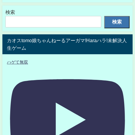
検索
検索
カオスtomo娘ちゃんねーるアーガマ!Haraハラ!未解決人
生ゲーム
ハゲて無双