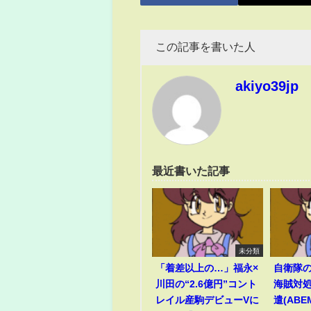
この記事を書いた人
akiyo39jp
最近書いた記事
未分類
「着差以上の…」福永×
自衛隊
川田の“2.6億円”コント
海賊対
レイル産駒デビューVに
遣(ABEM