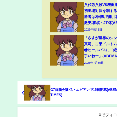
八代弥八段VS増田
初出場対決を制す
勝者は2回戦で藤井
激突/将棋・JT杯(AB
2026年8月1日
「さすが世界のシン
真司、古巣ドルト
巻ヒールパスに「
手いねー」(ABEMA 
2026年7月30日
G7首脳会議 仏・エビアンで15日開幕(ABE
TIMES)
Xでフォ