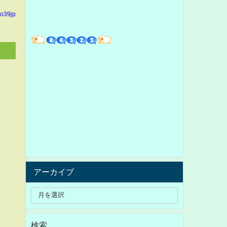
yo39jp
アーカイブ
検索