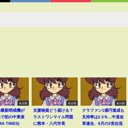
未分類
未分類
未分類
の最新哨戒機が
支援物資どう届ける？
クラファン1億円達成も
処で初の中東派
ラストワンマイル問題
支持率は2.3％…中道改
A TIMES)
に熊本・八代市長
革連合、8月の3党合流