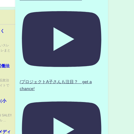
っく
白いスレ
スレまと
労働法
反政治
/プロジェクトA子さんも注目？ get a
サイトで
chance!
（小
SALE!!
...
メディ