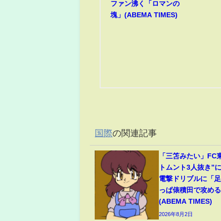
ファン沸く「ロマンの
塊」(ABEMA TIMES)
国際
の関連記事
「三笘みたい」FC
トムント3人抜き”
電撃ドリブルに「
っぱ俵積田で攻め
(ABEMA TIMES)
2026年8月2日