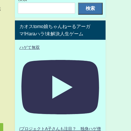
検索
供
べ
カオスtomo娘ちゃんねーるアーガ
マ!Haraハラ!未解決人生ゲーム
ハゲて無双
/プロジェクトA子さんも注目？ 独身ハゲ僧