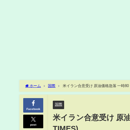
ホーム
国際
米イラン合意受け 原油価格急落 一時80ドル
国際
Facebook
米イラン合意受け 原油
post
TIMES)