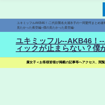
ユキミッフルAKB46！-二代目襲名火浦氷子の一同驚愕まとめ
見たかった夜空編--僕の見たかった星空編-
ユキミッフル--AKB46
ィックが止まらない？僕が
腐女子＜お客様皆様が掲載の記事等へアクセス、閲覧