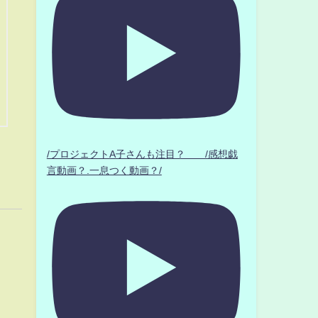
/プロジェクトA子さんも注目？ /感想戯
言動画？.一息つく動画？/