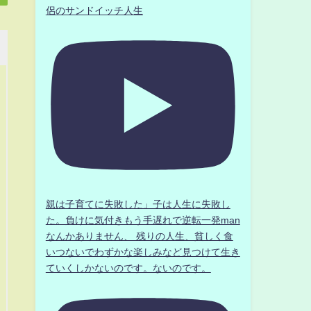
侶のサンドイッチ人生
親は子育てに失敗した」子は人生に失敗し
た。負けに気付きもう手遅れで逆転一発man
なんかありません、 残りの人生、貧しく食
いつないでわずかな楽しみなど見つけて生き
ていくしかないのです。ないのです。