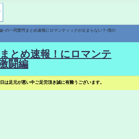
編--の一同驚愕まとめ速報にロマンティックが止まらない？-僕の
驚愕まとめ速報！にロマンテ
激闘編
日は足元が悪い中ご足労頂き誠に有難うございます。