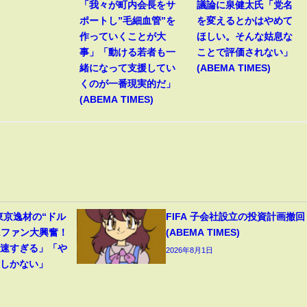
「我々が町内会長をサ
議論に泉健太氏「党名
ポートし”毛細血管”を
を変えるとかはやめて
作っていくことが大
ほしい。そんな姑息な
事」「動ける若者も一
ことで評価されない」
緒になって支援してい
(ABEMA TIMES)
くのが一番現実的だ」
(ABEMA TIMES)
東京逸材の“ドル
FIFA 子会社設立の投資計画撤回
にファン大興奮！
(ABEMA TIMES)
足速すぎる」「や
2026年8月1日
るしかない」