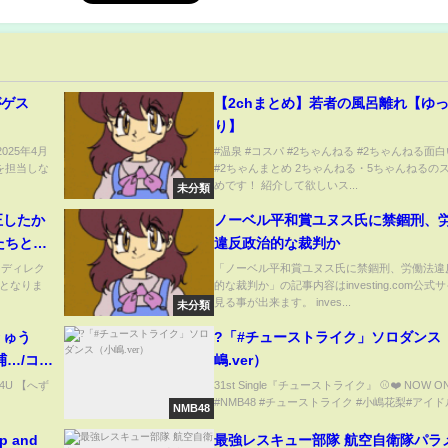
がゲス
【2chまとめ】若者の風呂離れ【ゆ
り】
025年4月
#温泉 #コスパ #2ちゃんねる #2ちゃんねる面
を担当しな
#2ちゃんまとめ 2ちゃんねる・5ちゃんねるの
めです！ 紹介して欲しいス...
未分類
正したか
ノーベル平和賞ユヌス氏に禁錮刑、
たちと勉
違反政治的な裁判か
先生】
 ディレク
「ノーベル平和賞ユヌス氏に禁錮刑、労働法違
となりま
的な裁判か」の記事内容はinvesting.com公式
見る事が出来ます。 inves...
未分類
りゅう
?「#チューストライク」ソロダンス
捕…/コロ
嶋.ver）
チから迷
ER4U 【へず
31st Single『チューストライク』 ⚾️❤️ NOW ON 
#NMB48 #チューストライク #小嶋花梨#アイドル 
NMB48
 and
最強レスキュー部隊 航空自衛隊パラ