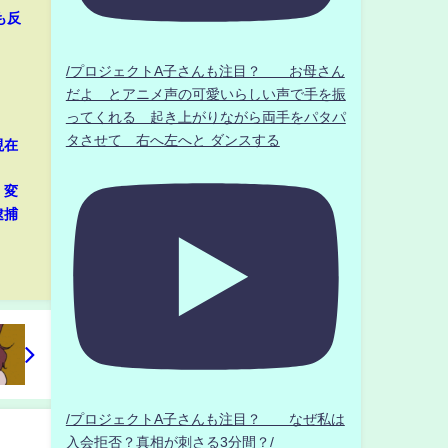
も反
/プロジェクトA子さんも注目？ お母さん
だよ とアニメ声の可愛いらしい声で手を振
ってくれる 起き上がりながら両手をパタパ
タさせて 右へ左へと ダンスする
現在
、変
逮捕
/プロジェクトA子さんも注目？ なぜ私は
入会拒否？真相が刺さる3分間？/