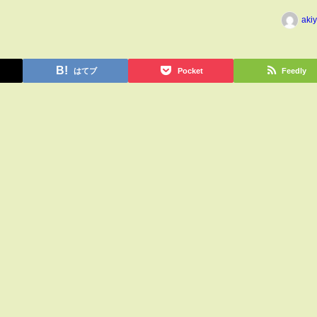
aki
はてブ
Pocket
Feedly