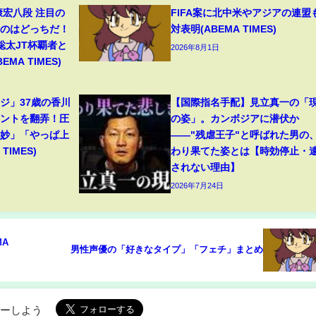
康宏八段 注目の
FIFA案に北中米やアジアの連盟
るのはどっちだ！
対表明(ABEMA TIMES)
聡太JT杯覇者と
2026年8月1日
EMA TIMES)
ジ」37歳の香川
【国際指名手配】見立真一の「
ムントを翻弄！圧
の姿」。カンボジアに潜伏か
絶妙」「やっぱ上
――"残虐王子"と呼ばれた男の
TIMES)
わり果てた姿とは【時効停止・
されない理由】
2026年7月24日
MA
男性声優の「好きなタイプ」「フェチ」まとめ
ローしよう