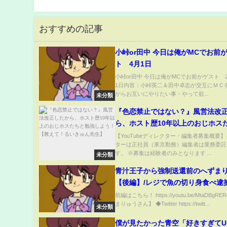
おすすめの記事
小峠or田中 今日は俺がMCでお前
ト 4月1日
小峠or田中 今日は俺がMCでお前がゲスト 2
1日内容：小峠英二＆田中卓志が交互にＭＣ
がらお互いにやりたい事・やって欲...
未分類
『色恋禁止ではない？』風営法改
ら、ホスト歴10年以上のおじホス
強しよう！【教えて！るいきゅん
【YouTubeディレクター・編集者募集概要】
ターは正社員（東京勤務）編集者は業務委託
す。 ※募集は経験者のみとなります ...
未分類
青汁王子から強制送還前のへずま
【後編】/レジで魚の切り身食べ逮
ナ感染クラスタ–起こし家族がアン
前編はこちら！ https://youtu.be/MtaDBgR
まりゅうさん】 ◆Twitter https://twitt...
惑被害…
未分類
僕が見たかった青空「好きすぎてUp