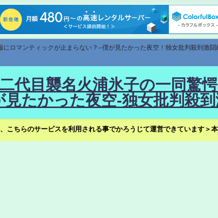
速報にロマンティックが止まらない？--僕が見たかった夜空！独女批判殺到激闘
！--二代目襲名火浦氷子の一同
見たかった夜空-独女批判殺到
、こちらのサービスを利用される事でかろうじて運営できています＞本