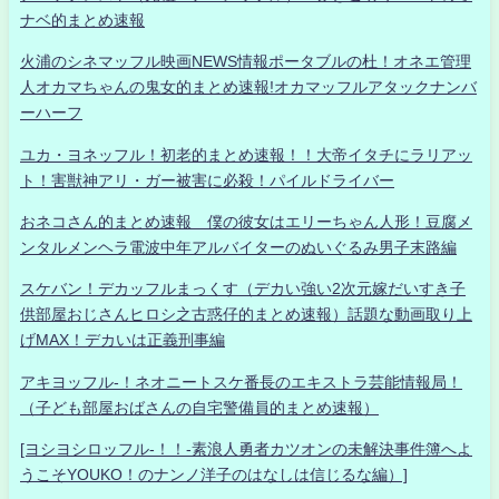
ナベ的まとめ速報
火浦のシネマッフル映画NEWS情報ポータブルの杜！オネエ管理
人オカマちゃんの鬼女的まとめ速報!オカマッフルアタックナンバ
ーハーフ
ユカ・ヨネッフル！初老的まとめ速報！！大帝イタチにラリアッ
ト！害獣神アリ・ガー被害に必殺！パイルドライバー
おネコさん的まとめ速報 僕の彼女はエリーちゃん人形！豆腐メ
ンタルメンヘラ電波中年アルバイターのぬいぐるみ男子末路編
スケバン！デカッフルまっくす（デカい強い2次元嫁だいすき子
供部屋おじさんヒロシ之古惑仔的まとめ速報）話題な動画取り上
げMAX！デカいは正義刑事編
アキヨッフル-！ネオニートスケ番長のエキストラ芸能情報局！
（子ども部屋おばさんの自宅警備員的まとめ速報）
[ヨシヨシロッフル-！！-素浪人勇者カツオンの未解決事件簿へよ
うこそYOUKO！のナンノ洋子のはなしは信じるな編）]