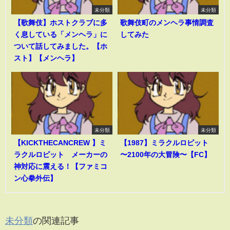
未分類
未分類
【歌舞伎】ホストクラブに多
歌舞伎町のメンヘラ事情調査
く息している「メンヘラ」に
してみた
ついて話してみました。【ホ
スト】【メンヘラ】
未分類
未分類
【KICKTHECANCREW 】ミ
【1987】ミラクルロピット
ラクルロピット メーカーの
〜2100年の大冒険〜【FC】
神対応に震える！【ファミコ
ン心拳外伝】
未分類
の関連記事