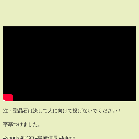
注：聖晶石は決して人に向けて投げないでください！
字幕つけました。
#shorts #FGO #島崎信長 #fatego