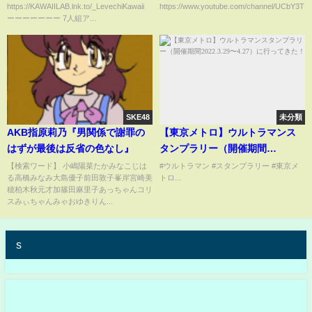
https://KAWAIILAB.lnk.to/_LevechiKawaii
https://www.youtube.com/channel/UCbY3T1
祭 アイドル編』@Spotify O-
ーーーーーーー 7人組ア...
EAST
SKE48
未分類
AKB指原莉乃『男関係で謝罪の
【東京メトロ】ウルトラマンス
はずが最後は反省の色なし』
タンプラリー（開催期間
2022.3.29〜4.27）に行ってき
【検索ワード】 小嶋陽菜たかみなこじは
#ウルトラマン #スタンプラリー #東京メ
る高橋みなみ大島優子前田敦子峯岸宮崎美
トロ...
た！
穂柏木秋元才加篠田麻里子あっちゃんコリ
スみぃちゃんみゃおゆきりん...
s