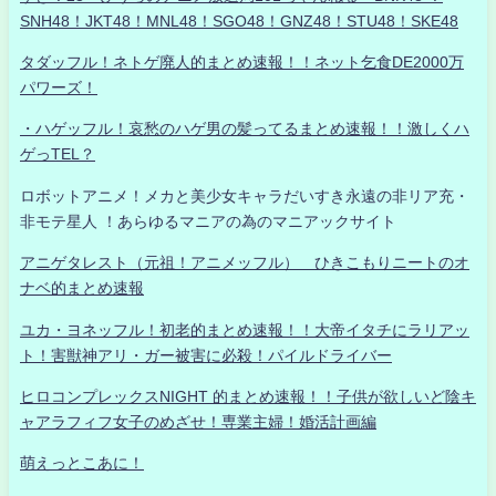
SNH48！JKT48！MNL48！SGO48！GNZ48！STU48！SKE48
タダッフル！ネトゲ廃人的まとめ速報！！ネット乞食DE2000万
パワーズ！
・ハゲッフル！哀愁のハゲ男の髪ってるまとめ速報！！激しくハ
ゲっTEL？
ロボットアニメ！メカと美少女キャラだいすき永遠の非リア充・
非モテ星人 ！あらゆるマニアの為のマニアックサイト
アニゲタレスト（元祖！アニメッフル） ひきこもりニートのオ
ナベ的まとめ速報
ユカ・ヨネッフル！初老的まとめ速報！！大帝イタチにラリアッ
ト！害獣神アリ・ガー被害に必殺！パイルドライバー
ヒロコンプレックスNIGHT 的まとめ速報！！子供が欲しいど陰キ
ャアラフィフ女子のめざせ！専業主婦！婚活計画編
萌えっとこあに！