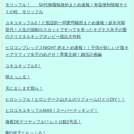
モリッフル！ 50代無職独身的まとめ速報！有益便利情報サイ
トの杜 モリッフル
ユキユキッフル2！ど底辺的一同驚愕騒然まとめ速報！超氷河期
世代！人生の強制ロスカットですべてを失ったキグナス氷子の愛
のクリスタルキングボンビー脱出大作戦
ヒロコンプレックスNIGHT 的まとめ速報！！子供が欲しいど陰キ
ャアラフィフ女子のめざせ！専業主婦！婚活計画編
ユキユキッフル3！
萌えっふる！
天にまします我ら！
ヒロシッフル！ヒロシデース山さんのリフォームひとりDIY！！
ヒロユキユキッフルMAX！スーパークッキング！
徹夜DEテツヤッフル!！レトロ館2号店！
剛Q超児ともっふる！