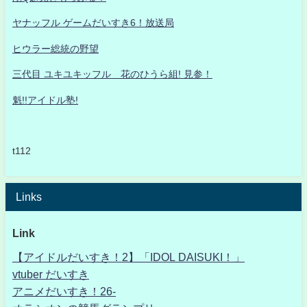
ヤナッフル ゲームだいすき6！放送局
ヒウラー総統の野望
三代目 ユキユキッフル 花のひうら組! 見参！
魁!!アイドル塾!
t112
Links
Link
【アイドルだいすき！2】「IDOL DAISUKI！」
vtuber だいすき
アニメだいすき！26-