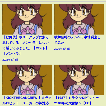
【歌舞伎】ホストクラブに多く
歌舞伎町のメンヘラ事情調査し
息している「メンヘラ」につい
てみた
て話してみました。【ホスト】
2026年8月8日
【メンヘラ】
2026年8月8日
【KICKTHECANCREW 】ミラク
【1987】ミラクルロピット 〜
ルロピット メーカーの神対応
2100年の大冒険〜【FC】