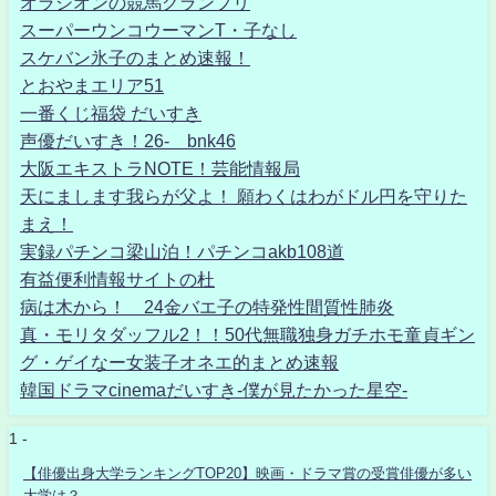
オラシオンの競馬グランプリ
スーパーウンコウーマンT・子なし
スケバン氷子のまとめ速報！
とおやまエリア51
一番くじ福袋 だいすき
声優だいすき！26- bnk46
大阪エキストラNOTE！芸能情報局
天にまします我らが父よ！ 願わくはわがドル円を守りた
まえ！
実録パチンコ梁山泊！パチンコakb108道
有益便利情報サイトの杜
病は木から！ 24金バエ子の特発性間質性肺炎
真・モリタダッフル2！！50代無職独身ガチホモ童貞ギン
グ・ゲイなー女装子オネエ的まとめ速報
韓国ドラマcinemaだいすき-僕が見たかった星空-
1 -
【俳優出身大学ランキングTOP20】映画・ドラマ賞の受賞俳優が多い
大学は？