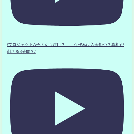
/プロジェクトA子さんも注目？ なぜ私は入会拒否？真相が
刺さる3分間？/