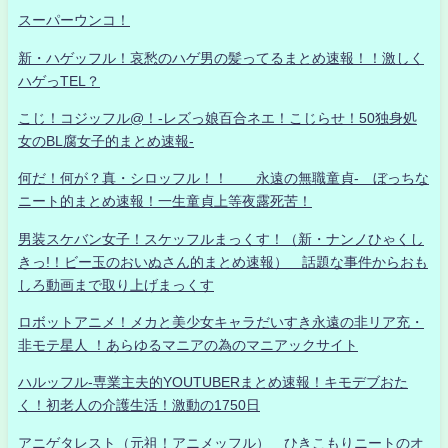
スーパーウンコ！
新・ハゲッフル！哀愁のハゲ男の髪ってるまとめ速報！！激しく
ハゲっTEL？
こじ！コジッフル@！-レズっ娘百合ネエ！こじらせ！50独身処
女のBL腐女子的まとめ速報-
何だ！何が？真・シロッフル！！ 永遠の無職童貞- ぼっちな
ニート的まとめ速報！一生童貞上等夜露死苦！
男装スケバン女子！スケッフルまっくす！（新・ナンノひゃくし
きっ!！ビー玉のおいぬさん的まとめ速報） 話題な事件からおも
しろ動画まで取り上げまっくす
ロボットアニメ！メカと美少女キャラだいすき永遠の非リア充・
非モテ星人 ！あらゆるマニアの為のマニアックサイト
ハルッフル-専業主夫的YOUTUBERまとめ速報！キモデブおた
く！初老人の介護生活！激動の1750日
アニゲタレスト（元祖！アニメッフル） ひきこもりニートのオ