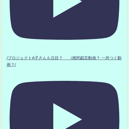
/プロジェクトA子さんも注目？ /感想戯言動画？.一息つく動
画？/