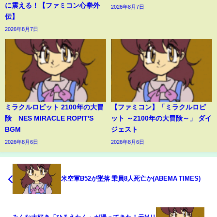
に震える！【ファミコン心拳外
2026年8月7日
伝】
2026年8月7日
ミラクルロピット 2100年の大冒
【ファミコン】「ミラクルロピ
険 NES MIRACLE ROPIT'S
ット ～2100年の大冒険～」 ダイ
BGM
ジェスト
2026年8月6日
2026年8月6日
米空軍B52が墜落 乗員8人死亡か(ABEMA TIMES)