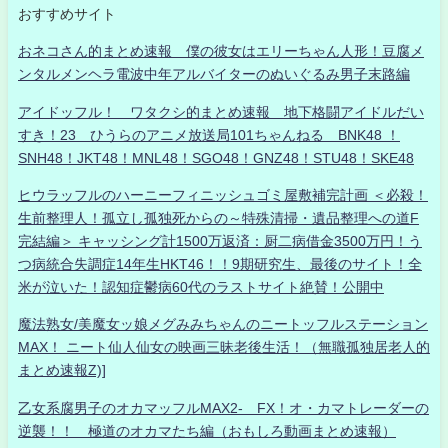
おすすめサイト
おネコさん的まとめ速報 僕の彼女はエリーちゃん人形！豆腐メ
ンタルメンヘラ電波中年アルバイターのぬいぐるみ男子末路編
アイドッフル！ ワタクシ的まとめ速報 地下格闘アイドルだい
すき！23 ひうらのアニメ放送局101ちゃんねる BNK48 ！
SNH48！JKT48！MNL48！SGO48！GNZ48！STU48！SKE48
ヒウラッフルのハーニーフィニッシュゴミ屋敷補完計画 ＜必殺！
生前整理人！孤立し孤独死からの～特殊清掃・遺品整理への道F
完結編＞ キャッシング計1500万返済：厨二病借金3500万円！う
つ病統合失調症14年生HKT46！！9期研究生、最後のサイト！全
米が泣いた！認知症鬱病60代のラストサイト絶賛！公開中
魔法熟女/美魔女ッ娘メグみみちゃんのニートッフルステーション
MAX！ ニート仙人仙女の映画三昧老後生活！（無職孤独居老人的
まとめ速報Z)]
乙女系腐男子のオカマッフルMAX2- FX！オ・カマトレーダーの
逆襲！！ 極道のオカマたち編（おもしろ動画まとめ速報）