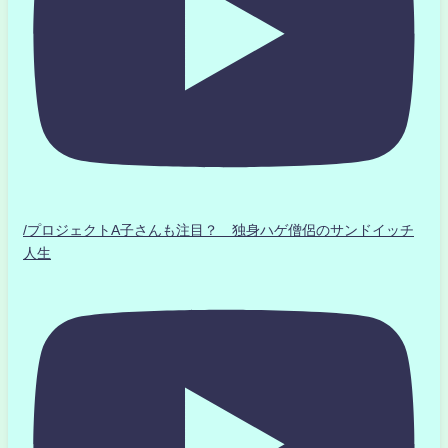
/プロジェクトA子さんも注目？ 独身ハゲ僧侶のサンドイッチ
人生