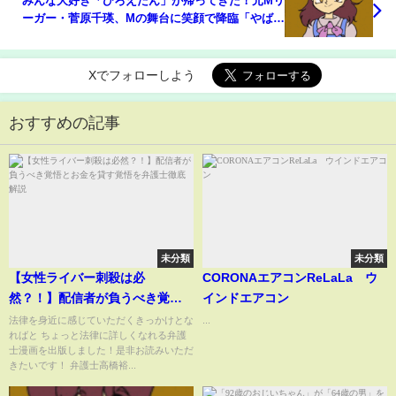
みんな大好き「ひろえたん」が帰ってきた！元Mリ
ーガー・菅原千瑛、Mの舞台に笑顔で降臨「やばい
かわいい」「戻ってこい」/麻雀・Mトーナメント
(ABEMA TIMES)
Xでフォローしよう
おすすめの記事
未分類
未分類
【女性ライバー刺殺は必
CORONAエアコンReLaLa ウ
然？！】配信者が負うべき覚悟
インドエアコン
とお金を貸す覚悟を弁護士徹底
法律を身近に感じていただくきっかけとな
...
ればと ちょっと法律に詳しくなれる弁護
解説
士漫画を出版しました！是非お読みいただ
きたいです！ 弁護士高橋裕...