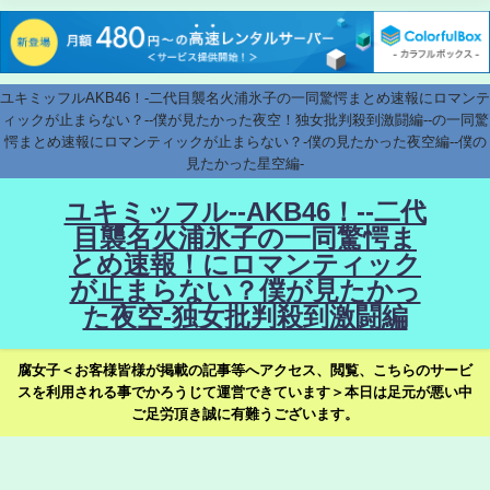
ユキミッフルAKB46！-二代目襲名火浦氷子の一同驚愕まとめ速報にロマンテ
ィックが止まらない？--僕が見たかった夜空！独女批判殺到激闘編--の一同驚
愕まとめ速報にロマンティックが止まらない？-僕の見たかった夜空編--僕の
見たかった星空編-
ユキミッフル--AKB46！--二代
目襲名火浦氷子の一同驚愕ま
とめ速報！にロマンティック
が止まらない？僕が見たかっ
た夜空-独女批判殺到激闘編
腐女子＜お客様皆様が掲載の記事等へアクセス、閲覧、こちらのサービ
スを利用される事でかろうじて運営できています＞本日は足元が悪い中
ご足労頂き誠に有難うございます。