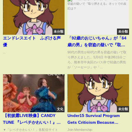
未分類
未分類
エンドレスエイト ふざける声
「92歳のおじいちゃん」が「64
優
歳の男」を窃盗の疑いで『取り
押さえる』ネットでの反応は？
...
90代の男性が60代の男を窃盗の疑いで取
り押さえました。5月6日 午後2時15分ご
ろ、熊本市中央区のバス停で92歳の男性
が「ソーセージ」や「...
文化
未分類
【初披露LIVE映像】CANDY
Under15 Survival Program
TUNE 『レベチかわいい！』
Gets Criticism Because
2025/3/11(火) 『サイサイ対バン
Having Minor Age Participants
▼「レベチかわいい！」各配信サイト
Join Membership: