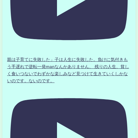
親は子育てに失敗した」子は人生に失敗した。負けに気付きも
う手遅れで逆転一発manなんかありません、 残りの人生、貧し
く食いつないでわずかな楽しみなど見つけて生きていくしかな
いのです。ないのです。