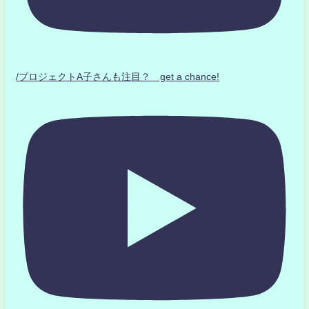
/プロジェクトA子さんも注目？ get a chance!