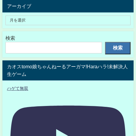
アーカイブ
検索
検索
カオスtomo娘ちゃんねーるアーガマ!Haraハラ!未解決人
生ゲーム
ハゲて無双