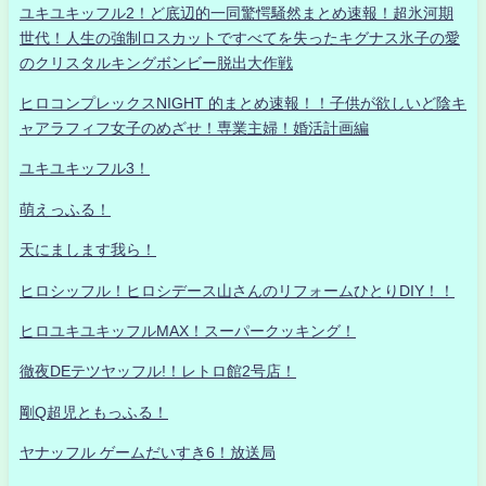
ユキユキッフル2！ど底辺的一同驚愕騒然まとめ速報！超氷河期
世代！人生の強制ロスカットですべてを失ったキグナス氷子の愛
のクリスタルキングボンビー脱出大作戦
ヒロコンプレックスNIGHT 的まとめ速報！！子供が欲しいど陰キ
ャアラフィフ女子のめざせ！専業主婦！婚活計画編
ユキユキッフル3！
萌えっふる！
天にまします我ら！
ヒロシッフル！ヒロシデース山さんのリフォームひとりDIY！！
ヒロユキユキッフルMAX！スーパークッキング！
徹夜DEテツヤッフル!！レトロ館2号店！
剛Q超児ともっふる！
ヤナッフル ゲームだいすき6！放送局