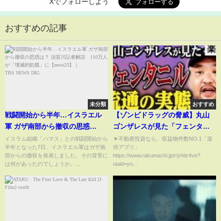
Xでフォローしよう
おすすめの記事
未分類
おすすめ
戦闘開始から半年…イスラエル
【ゾンビドラッグの脅威】丸山
軍 ガザ南部から撤収の思惑
ゴンザレスが見た「フェンタニ
は？ 須賀川記者解説 110万人
ル」の恐怖、日本も無関係では
イスラム組織「ハマス」との戦闘開始から
▼不動産投資なら、収益物件数NO.1「楽
半年となった7日、イスラエル軍はガザ南
待アプリ」
が「壊滅的飢餓」に【news23】
ない理由とは《丸山ゴンザレス×
部からの撤収を発表しました。その背景に
https://www.rakumachi.jp/r/yhttr4ve?
｜TBS NEWS DIG
スパイチャンネル山田敏弘》
は何があったのでしょうか。...
uiaid=yo...