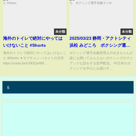
未分類
未分類
海外のトイレで絶対にやっては
2025/03/23 静岡・アクトシティ
いけないこと #Shorts
浜松 みどころ ボクシング選手
名鑑ラジオ
海外のトイレで絶対にやってはいけないこ
ボクシング選手名鑑管理人のせきちゃんが
と #Shorts ▼サブチャン バカイトの日常
誰にも聞いてもらえないボクシングのマニ
https://youtu.be/LKlDQxtW9...
アックな話をする音声配信。 中日本のボ
クシングを中心にお届けす...
s