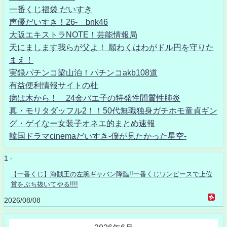
一番くじ福袋 だいすき
声優だいすき！26- bnk46
大阪エキストラNOTE！芸能情報局
天にまします我らが父よ！ 願わくはわがドル円を守りた
まえ！
実録パチンコ梁山泊！パチンコakb108道
有益便利情報サイトの杜
病は木から！ 24金バエ子の特発性間質性肺炎
真・モリタダッフル2！！50代無職独身ガチホモ童貞ギン
グ・ゲイなー女装子オネエ的まとめ速報
韓国ドラマcinemaだいすき-僕が見たかった星空-
1 -
【一番くじ】海賊王の左腕ギャバン降臨!!一番くじワンピースで上位
賞をぶち抜いてやる!!!!
2026/08/08