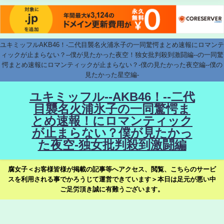
ユキミッフルAKB46！-二代目襲名火浦氷子の一同驚愕まとめ速報にロマンテ
ィックが止まらない？--僕が見たかった夜空！独女批判殺到激闘編--の一同驚
愕まとめ速報にロマンティックが止まらない？-僕の見たかった夜空編--僕の
見たかった星空編-
ユキミッフル--AKB46！--二代
目襲名火浦氷子の一同驚愕ま
とめ速報！にロマンティック
が止まらない？僕が見たかっ
た夜空-独女批判殺到激闘編
腐女子＜お客様皆様が掲載の記事等へアクセス、閲覧、こちらのサービ
スを利用される事でかろうじて運営できています＞本日は足元が悪い中
ご足労頂き誠に有難うございます。