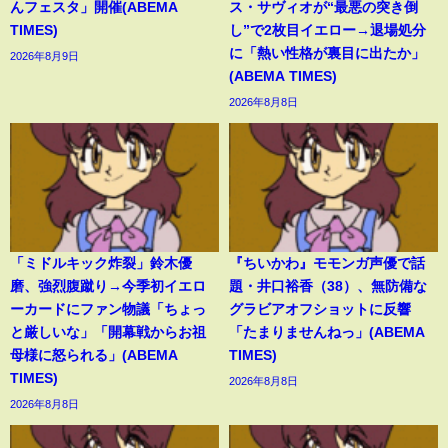
んフェスタ」開催(ABEMA
ス・サヴィオが“最悪の突き倒
TIMES)
し”で2枚目イエロー→退場処分
に「熱い性格が裏目に出たか」
2026年8月9日
(ABEMA TIMES)
2026年8月8日
「ミドルキック炸裂」鈴木優
『ちいかわ』モモンガ声優で話
磨、強烈腹蹴り→今季初イエロ
題・井口裕香（38）、無防備な
ーカードにファン物議「ちょっ
グラビアオフショットに反響
と厳しいな」「開幕戦からお祖
「たまりませんねっ」(ABEMA
母様に怒られる」(ABEMA
TIMES)
TIMES)
2026年8月8日
2026年8月8日