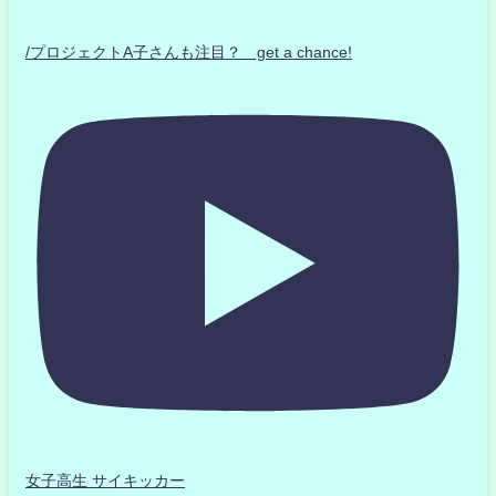
/プロジェクトA子さんも注目？ get a chance!
女子高生 サイキッカー