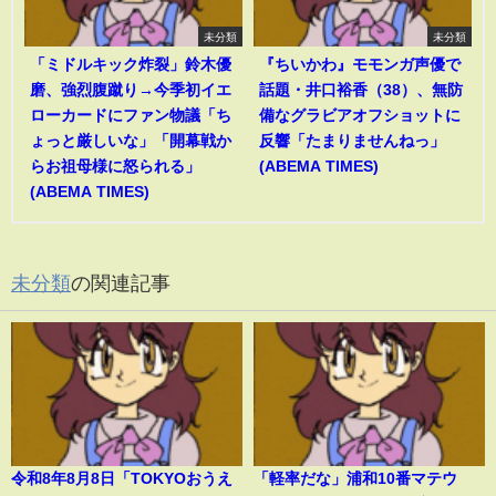
未分類
未分類
「ミドルキック炸裂」鈴木優
『ちいかわ』モモンガ声優で
磨、強烈腹蹴り→今季初イエ
話題・井口裕香（38）、無防
ローカードにファン物議「ち
備なグラビアオフショットに
ょっと厳しいな」「開幕戦か
反響「たまりませんねっ」
らお祖母様に怒られる」
(ABEMA TIMES)
(ABEMA TIMES)
未分類
の関連記事
令和8年8月8日「TOKYOおうえ
「軽率だな」浦和10番マテウ