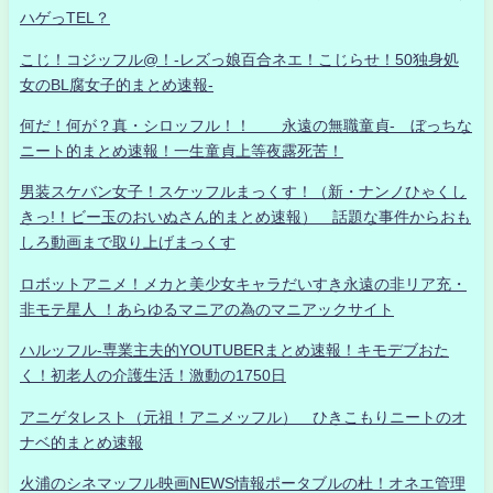
ハゲっTEL？
こじ！コジッフル@！-レズっ娘百合ネエ！こじらせ！50独身処
女のBL腐女子的まとめ速報-
何だ！何が？真・シロッフル！！ 永遠の無職童貞- ぼっちな
ニート的まとめ速報！一生童貞上等夜露死苦！
男装スケバン女子！スケッフルまっくす！（新・ナンノひゃくし
きっ!！ビー玉のおいぬさん的まとめ速報） 話題な事件からおも
しろ動画まで取り上げまっくす
ロボットアニメ！メカと美少女キャラだいすき永遠の非リア充・
非モテ星人 ！あらゆるマニアの為のマニアックサイト
ハルッフル-専業主夫的YOUTUBERまとめ速報！キモデブおた
く！初老人の介護生活！激動の1750日
アニゲタレスト（元祖！アニメッフル） ひきこもりニートのオ
ナベ的まとめ速報
火浦のシネマッフル映画NEWS情報ポータブルの杜！オネエ管理