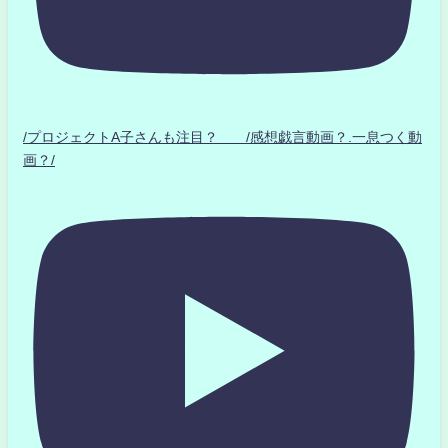
/プロジェクトA子さんも注目？ /感想戯言動画？.一息つく動
画？/