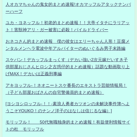
人オカマちゃんの鬼女的まとめ速報!オカマッフルアタックナンバ
ーハーフ
ユカ・ヨネッフル！初老的まとめ速報！！大帝イタチにラリアッ
ト！害獣神アリ・ガー被害に必殺！パイルドライバー
おネコさん的まとめ速報 僕の彼女はエリーちゃん人形！豆腐メ
ンタルメンヘラ電波中年アルバイターのぬいぐるみ男子末路編
スケバン！デカッフルまっくす（デカい強い2次元嫁だいすき子
供部屋おじさんヒロシ之古惑仔的まとめ速報）話題な動画取り上
げMAX！デカいは正義刑事編
アキヨッフル-！ネオニートスケ番長のエキストラ芸能情報局！
（子ども部屋おばさんの自宅警備員的まとめ速報）
[ヨシヨシロッフル-！！-素浪人勇者カツオンの未解決事件簿へよ
うこそYOUKO！のナンノ洋子のはなしは信じるな編）]
モリッフル！ 50代無職独身的まとめ速報！有益便利情報サイ
トの杜 モリッフル