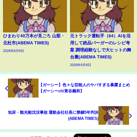
ひまわり40万本が見ごろ 山梨・
元トラック運転手（64）AIを活
北杜市(ABEMA TIMES)
用して絶品バーガーのレシピ考
案 調理経験なしで大ヒットの舞
2026年8月8日
台裏(ABEMA TIMES)
2026年8月8日
【ガーシー】色々な芸能人のヤバすぎる暴露まとめ
【ガーシーch/東谷義和】
知床・観光船沈没事故 運航会社社長に禁錮5年判決
(ABEMA TIMES)