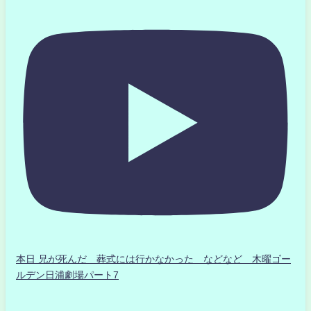
本日 兄が死んだ 葬式には行かなかった などなど 木曜ゴー
ルデン日浦劇場パート7