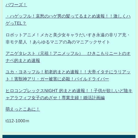
パワーズ！
・ハゲッフル！哀愁のハゲ男の髪ってるまとめ速報！！激しくハ
ゲっTEL？
ロボットアニメ！メカと美少女キャラだいすき永遠の非リア充・
非モテ星人 ！あらゆるマニアの為のマニアックサイト
アニゲタレスト（元祖！アニメッフル） ひきこもりニートのオ
ナベ的まとめ速報
ユカ・ヨネッフル！初老的まとめ速報！！大帝イタチにラリアッ
ト！害獣神アリ・ガー被害に必殺！パイルドライバー
ヒロコンプレックスNIGHT 的まとめ速報！！子供が欲しいど陰キ
ャアラフィフ女子のめざせ！専業主婦！婚活計画編
萌えっとこあに！
t112-1000ｍ