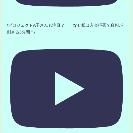
/プロジェクトA子さんも注目？ なぜ私は入会拒否？真相が
刺さる3分間？/