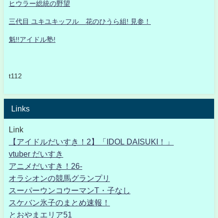
ヒウラー総統の野望
三代目 ユキユキッフル 花のひうら組! 見参！
魁!!アイドル塾!
t112
Links
Link
【アイドルだいすき！2】「IDOL DAISUKI！」
vtuber だいすき
アニメだいすき！26-
オラシオンの競馬グランプリ
スーパーウンコウーマンT・子なし
スケバン氷子のまとめ速報！
とおやまエリア51