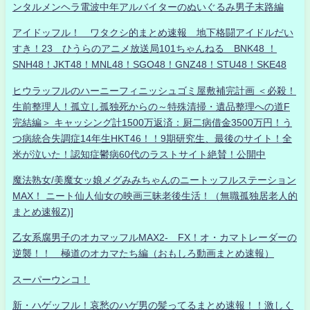
ンタルメンヘラ電波中年アルバイターのぬいぐるみ男子末路編
アイドッフル！ ワタクシ的まとめ速報 地下格闘アイドルだい
すき！23 ひうらのアニメ放送局101ちゃんねる BNK48 ！
SNH48！JKT48！MNL48！SGO48！GNZ48！STU48！SKE48
ヒウラッフルのハーニーフィニッシュゴミ屋敷補完計画 ＜必殺！
生前整理人！孤立し孤独死からの～特殊清掃・遺品整理への道F
完結編＞ キャッシング計1500万返済：厨二病借金3500万円！う
つ病統合失調症14年生HKT46！！9期研究生、最後のサイト！全
米が泣いた！認知症鬱病60代のラストサイト絶賛！公開中
魔法熟女/美魔女ッ娘メグみみちゃんのニートッフルステーション
MAX！ ニート仙人仙女の映画三昧老後生活！（無職孤独居老人的
まとめ速報Z)]
乙女系腐男子のオカマッフルMAX2- FX！オ・カマトレーダーの
逆襲！！ 極道のオカマたち編（おもしろ動画まとめ速報）
スーパーウンコ！
新・ハゲッフル！哀愁のハゲ男の髪ってるまとめ速報！！激しく