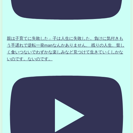
親は子育てに失敗した」子は人生に失敗した。負けに気付きも
う手遅れで逆転一発manなんかありません、 残りの人生、貧し
く食いつないでわずかな楽しみなど見つけて生きていくしかな
いのです。ないのです。