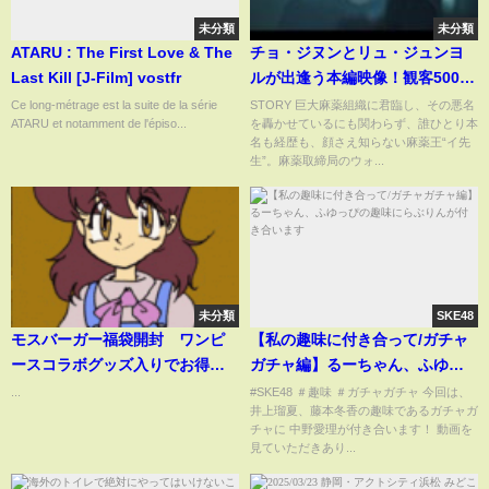
未分類
未分類
ATARU : The First Love & The
チョ・ジヌンとリュ・ジュンヨ
Last Kill [J-Film] vostfr
ルが出逢う本編映像！観客500万
人突破の大ヒット『毒戦
Ce long-métrage est la suite de la série
STORY 巨大麻薬組織に君臨し、その悪名
ATARU et notamment de l'épiso...
を轟かせているにも関わらず、誰ひとり本
BELIEVER』
名も経歴も、顔さえ知らない麻薬王“イ先
生”。麻薬取締局のウォ...
未分類
SKE48
モスバーガー福袋開封 ワンピ
【私の趣味に付き合って/ガチャ
ースコラボグッズ入りでお得で
ガチャ編】るーちゃん、ふゆっ
す#開封 ＃ワンピース#福袋 #モ
ぴの趣味にらぶりんが付き合い
...
#SKE48 ＃趣味 ＃ガチャガチャ 今回は、
井上瑠夏、藤本冬香の趣味であるガチャガ
スバーガー
ます
チャに 中野愛理が付き合います！ 動画を
見ていただきあり...