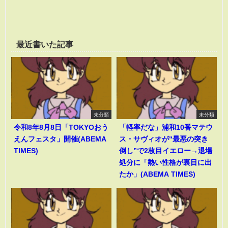
最近書いた記事
未分類
未分類
令和8年8月8日「TOKYOおう
「軽率だな」浦和10番マテウ
えんフェスタ」開催(ABEMA
ス・サヴィオが“最悪の突き
TIMES)
倒し”で2枚目イエロー→退場
処分に「熱い性格が裏目に出
たか」(ABEMA TIMES)