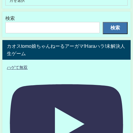
検索
検索
カオスtomo娘ちゃんねーるアーガマ!Haraハラ!未解決人
生ゲーム
ハゲて無双