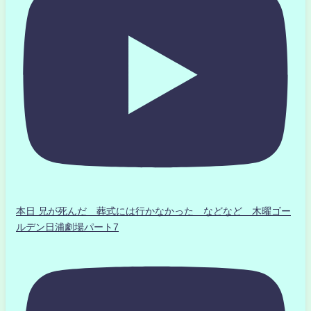
本日 兄が死んだ 葬式には行かなかった などなど 木曜ゴー
ルデン日浦劇場パート7