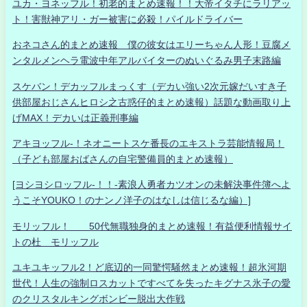
ユカ・ヨネッフル！初老的まとめ速報！！大帝イタチにラリアッ
ト！害獣神アリ・ガー被害に必殺！パイルドライバー
おネコさん的まとめ速報 僕の彼女はエリーちゃん人形！豆腐メ
ンタルメンヘラ電波中年アルバイターのぬいぐるみ男子末路編
スケバン！デカッフルまっくす（デカい強い2次元嫁だいすき子
供部屋おじさんヒロシ之古惑仔的まとめ速報）話題な動画取り上
げMAX！デカいは正義刑事編
アキヨッフル-！ネオニートスケ番長のエキストラ芸能情報局！
（子ども部屋おばさんの自宅警備員的まとめ速報）
[ヨシヨシロッフル-！！-素浪人勇者カツオンの未解決事件簿へよ
うこそYOUKO！のナンノ洋子のはなしは信じるな編）]
モリッフル！ 50代無職独身的まとめ速報！有益便利情報サイ
トの杜 モリッフル
ユキユキッフル2！ど底辺的一同驚愕騒然まとめ速報！超氷河期
世代！人生の強制ロスカットですべてを失ったキグナス氷子の愛
のクリスタルキングボンビー脱出大作戦