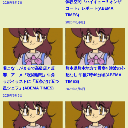
体験空間『ハイキュー!! オンザ
2026年8月7日
コート』レポート(ABEMA
TIMES)
2026年8月6日
着こなしがまるで高級店と反
熊本県熊本地方で震度4 津波の心
響、アニメ『呪術廻戦』牛角コ
配なし 午後7時49分頃(ABEMA
ラボイラストに「五条だけ五つ
TIMES)
星シェフ」(ABEMA TIMES)
2026年8月6日
2026年8月6日