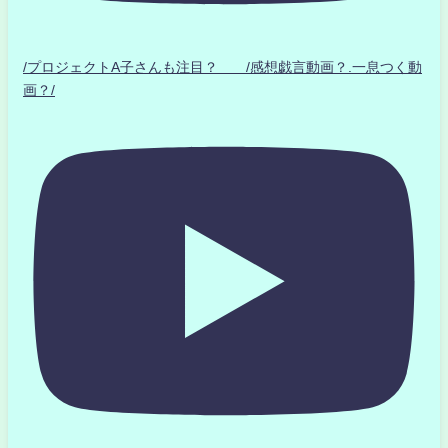
/プロジェクトA子さんも注目？ /感想戯言動画？.一息つく動
画？/