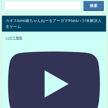
検索
カオスtomo娘ちゃんねーるアーガマ!Haraハラ!未解決人
生ゲーム
ハゲて無双