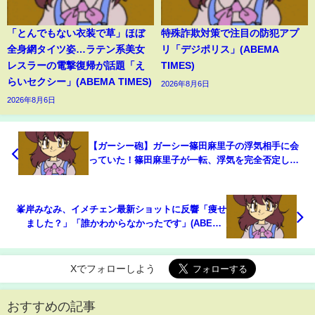
「とんでもない衣装で草」ほぼ
特殊詐欺対策で注目の防犯アプ
全身網タイツ姿…ラテン系美女
リ「デジポリス」(ABEMA
レスラーの電撃復帰が話題「え
TIMES)
らいセクシー」(ABEMA TIMES)
2026年8月6日
2026年8月6日
【ガーシー砲】ガーシー篠田麻里子の浮気相手に会
っていた！篠田麻里子が一転、浮気を完全否定し始
めるも証拠は毎日出てくるw 全てが終わる証拠が
存在する模様 令和トラベル篠塚さん出てこや
っ！ (TTMつよし
峯岸みなみ、イメチェン最新ショットに反響「痩せ
ました？」「誰かわからなかったです」(ABEMA
TIMES)
Xでフォローしよう
おすすめの記事