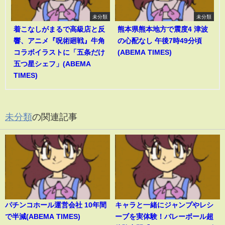
未分類
未分類
着こなしがまるで高級店と反
熊本県熊本地方で震度4 津波
響、アニメ『呪術廻戦』牛角
の心配なし 午後7時49分頃
コラボイラストに「五条だけ
(ABEMA TIMES)
五つ星シェフ」(ABEMA
TIMES)
未分類
の関連記事
パチンコホール運営会社 10年間
キャラと一緒にジャンプやレシ
で半減(ABEMA TIMES)
ーブを実体験！バレーボール超