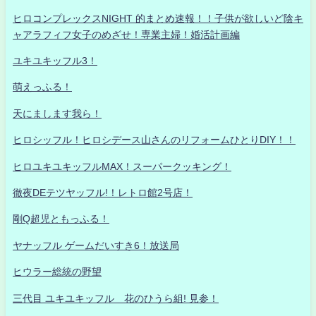
ヒロコンプレックスNIGHT 的まとめ速報！！子供が欲しいど陰キ
ャアラフィフ女子のめざせ！専業主婦！婚活計画編
ユキユキッフル3！
萌えっふる！
天にまします我ら！
ヒロシッフル！ヒロシデース山さんのリフォームひとりDIY！！
ヒロユキユキッフルMAX！スーパークッキング！
徹夜DEテツヤッフル!！レトロ館2号店！
剛Q超児ともっふる！
ヤナッフル ゲームだいすき6！放送局
ヒウラー総統の野望
三代目 ユキユキッフル 花のひうら組! 見参！