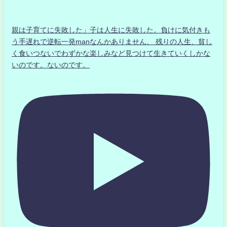
親は子育てに失敗した」子は人生に失敗した。負けに気付きも
う手遅れで逆転一発manなんかありません、 残りの人生、貧し
く食いつないでわずかな楽しみなど見つけて生きていくしかな
いのです。ないのです。