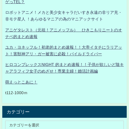
ゲっTEL？
ロボットアニメ！メカと美少女キャラだいすき永遠の非リア充・
非モテ星人 ！あらゆるマニアの為のマニアックサイト
アニゲタレスト（元祖！アニメッフル） ひきこもりニートのオ
ナベ的まとめ速報
ユカ・ヨネッフル！初老的まとめ速報！！大帝イタチにラリアッ
ト！害獣神アリ・ガー被害に必殺！パイルドライバー
ヒロコンプレックスNIGHT 的まとめ速報！！子供が欲しいど陰キ
ャアラフィフ女子のめざせ！専業主婦！婚活計画編
萌えっとこあに！
t112-1000ｍ
カテゴリー