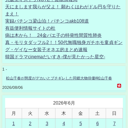
天にまします我らが父よ！ 願わくはわがドル円を守りた
まえ！
実録パチンコ梁山泊！パチンコakb108道
有益便利情報サイトの杜
病は木から！ 24金バエ子の特発性間質性肺炎
真・モリタダッフル2！！50代無職独身ガチホモ童貞ギン
グ・ゲイなー女装子オネエ的まとめ速報
韓国ドラマcinemaだいすき-僕が見たかった星空-
1 -
松山千春が態度がデカいとブチギレした同郷大物俳優#松山千春
2026/08/06
2026年6月
月
火
水
木
金
土
日
1
2
3
4
5
6
7