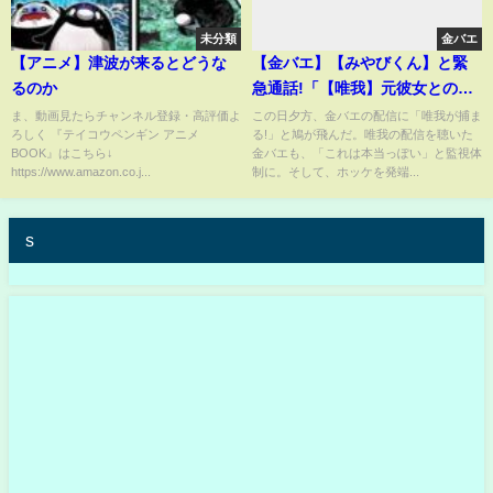
未分類
金バエ
【アニメ】津波が来るとどうな
【金バエ】【みやびくん】と緊
るのか
急通話!「【唯我】元彼女との件
で、もうすぐ捕まる!?」今後ど
ま、動画見たらチャンネル登録・高評価よ
この日夕方、金バエの配信に「唯我が捕ま
ろしく 『テイコウペンギン アニメ
る!」と鳩が飛んだ。唯我の配信を聴いた
うなる?
BOOK』はこちら↓
金バエも、「これは本当っぽい」と監視体
https://www.amazon.co.j...
制に。そして、ホッケを発端...
s