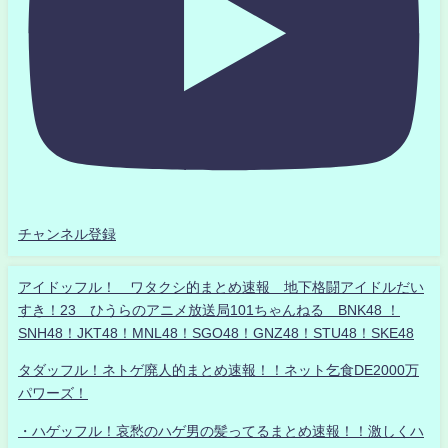
チャンネル登録
アイドッフル！ ワタクシ的まとめ速報 地下格闘アイドルだい
すき！23 ひうらのアニメ放送局101ちゃんねる BNK48 ！
SNH48！JKT48！MNL48！SGO48！GNZ48！STU48！SKE48
タダッフル！ネトゲ廃人的まとめ速報！！ネット乞食DE2000万
パワーズ！
・ハゲッフル！哀愁のハゲ男の髪ってるまとめ速報！！激しくハ