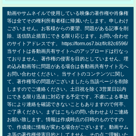
動画やサムネイルで使用している映像の著作権や肖像権
等は全てその権利所有者様に帰属いたします。申しわけ
ございません。お客様からの要望、問題がある記事を削
除、送信防止措置にできる限り応じます。お問い合わせ
のサイトアドレスです。 https://form.os7.biz/f/c82c6596/
当サイトは各動画共有サイトへのアップロードは行なっ
ておりません、著作権の侵害を目的としていません、埋
め込み動画等に問題がある場合は各動画共有サイト元へ
お問い合わせください 。当サイトのコンテンツに関し
て、著作権等の問題がございましたら当該ページを削除
しますのでご連絡ください。土日祝を除く3営業日以内
にできる限り迅速に対応する予定です。不慮による事故
等により連絡を確認できないこともありますので何卒、
ご了承ください。まずはこちらの問い合わせよりご連絡
お願い致します。情報は作成時点の日時のものですの
で、作成後に情報が変わる場合がございます。動画サム
ネ等の著作権侵害目的としてません。その点ご理解いた