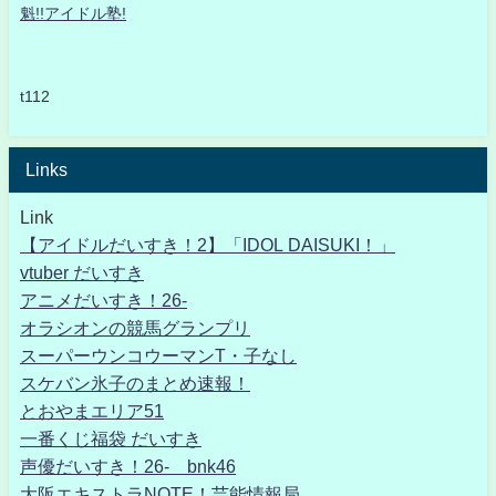
魁!!アイドル塾!
t112
Links
Link
【アイドルだいすき！2】「IDOL DAISUKI！」
vtuber だいすき
アニメだいすき！26-
オラシオンの競馬グランプリ
スーパーウンコウーマンT・子なし
スケバン氷子のまとめ速報！
とおやまエリア51
一番くじ福袋 だいすき
声優だいすき！26- bnk46
大阪エキストラNOTE！芸能情報局