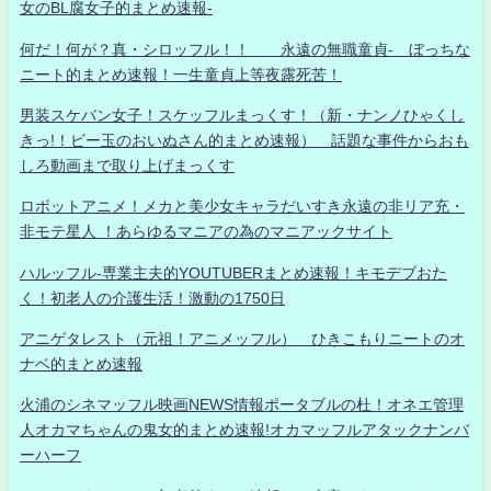
女のBL腐女子的まとめ速報-
何だ！何が？真・シロッフル！！ 永遠の無職童貞- ぼっちな
ニート的まとめ速報！一生童貞上等夜露死苦！
男装スケバン女子！スケッフルまっくす！（新・ナンノひゃくし
きっ!！ビー玉のおいぬさん的まとめ速報） 話題な事件からおも
しろ動画まで取り上げまっくす
ロボットアニメ！メカと美少女キャラだいすき永遠の非リア充・
非モテ星人 ！あらゆるマニアの為のマニアックサイト
ハルッフル-専業主夫的YOUTUBERまとめ速報！キモデブおた
く！初老人の介護生活！激動の1750日
アニゲタレスト（元祖！アニメッフル） ひきこもりニートのオ
ナベ的まとめ速報
火浦のシネマッフル映画NEWS情報ポータブルの杜！オネエ管理
人オカマちゃんの鬼女的まとめ速報!オカマッフルアタックナンバ
ーハーフ