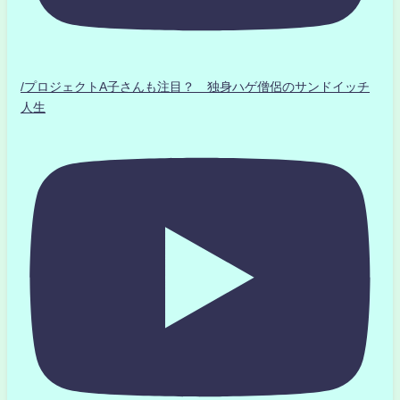
/プロジェクトA子さんも注目？ 独身ハゲ僧侶のサンドイッチ
人生