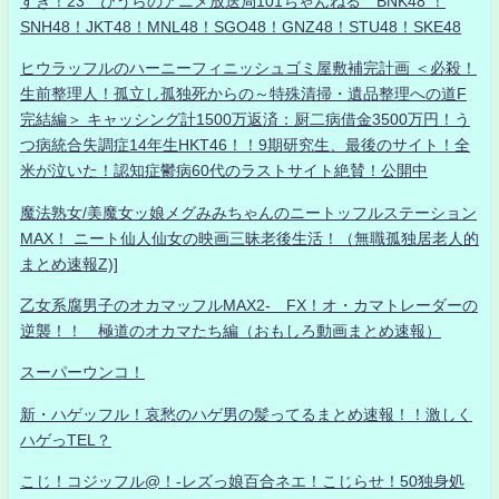
すき！23 ひうらのアニメ放送局101ちゃんねる BNK48 ！
SNH48！JKT48！MNL48！SGO48！GNZ48！STU48！SKE48
ヒウラッフルのハーニーフィニッシュゴミ屋敷補完計画 ＜必殺！
生前整理人！孤立し孤独死からの～特殊清掃・遺品整理への道F
完結編＞ キャッシング計1500万返済：厨二病借金3500万円！う
つ病統合失調症14年生HKT46！！9期研究生、最後のサイト！全
米が泣いた！認知症鬱病60代のラストサイト絶賛！公開中
魔法熟女/美魔女ッ娘メグみみちゃんのニートッフルステーション
MAX！ ニート仙人仙女の映画三昧老後生活！（無職孤独居老人的
まとめ速報Z)]
乙女系腐男子のオカマッフルMAX2- FX！オ・カマトレーダーの
逆襲！！ 極道のオカマたち編（おもしろ動画まとめ速報）
スーパーウンコ！
新・ハゲッフル！哀愁のハゲ男の髪ってるまとめ速報！！激しく
ハゲっTEL？
こじ！コジッフル@！-レズっ娘百合ネエ！こじらせ！50独身処