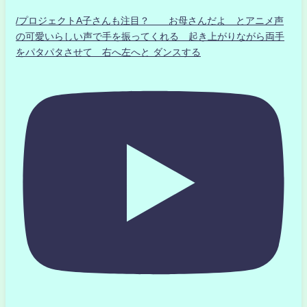
/プロジェクトA子さんも注目？ お母さんだよ とアニメ声
の可愛いらしい声で手を振ってくれる 起き上がりながら両手
をパタパタさせて 右へ左へと ダンスする