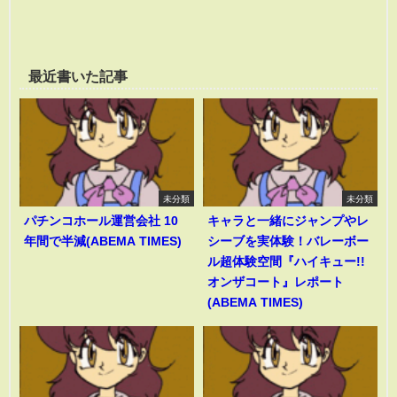
最近書いた記事
未分類
未分類
パチンコホール運営会社 10
キャラと一緒にジャンプやレ
年間で半減(ABEMA TIMES)
シーブを実体験！バレーボー
ル超体験空間『ハイキュー!!
オンザコート』レポート
(ABEMA TIMES)