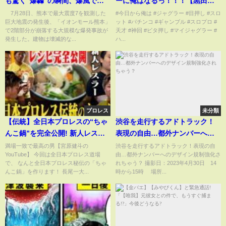
も驚く“爆轟”の瞬間、爆風で破
ーに俺はなるっ！！！【黒田と
壊されたフロア内部の様子も
いう男】#1
7月28日、熊本で最大震度7を観測した
#今日から俺は #ジャグラー #目押し #スロ
巨大地震の発生後、「イオンモール熊本」
ット #パチンコ #ギャンブル #スロプロ #
「非常に奇異な現象」なぜ発
で2階部分が崩落する大規模な爆発事故が
天才 #神回 #ビタ押し #マイジャグラー #
生？夏ならではの“特有の事
発生した。建物は壊滅的な...
ハ...
情”が原因か(ABEMA TIMES)
プロレス
未分類
【伝統】全日本プロレスの“ちゃ
渋谷を走行するアドトラック！
んこ鍋”を完全公開! 新人レスラ
表現の自由…都外ナンバーへの
ーが作り方を一から教えます!
デザイン規制強化されちゃう？
満場一致で最高の男【宮原健斗の
渋谷を走行するアドトラック！表現の自
YouTube】 今回は全日本プロレス道場
由…都外ナンバーへのデザイン規制強化さ
【飯テロ】#117
で、 なんと全日本プロレス秘伝の「ちゃ
れちゃう？ 撮影日：2023年4月30日 14
んこ鍋」を作ります！ 長尾一大...
時から15時 場所...