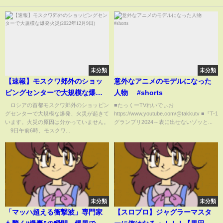
未分類
未分類
【速報】モスクワ郊外のショッ
意外なアニメのモデルになった
ピングセンターで大規模な爆発
人物 #shorts
火災(2022年12月9日)
ロシアの首都モスクワ郊外のショッピン
■たっくーTVれいでぃお
グセンターで大規模な爆発、火災が起きて
https://www.youtube.com/@takkutv ■『T-1
います。火災の原因は分かっていません。
グランプリ2024～表に出せないゾッと...
9日午前6時、モスクワ...
未分類
未分類
「マッハ超える衝撃波」専門家
【スロプロ】ジャグラーマスタ