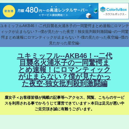
ユキミッフルAKB46！-二代目襲名火浦氷子の一同驚愕まとめ速報にロマンテ
ィックが止まらない？--僕が見たかった夜空！独女批判殺到激闘編--の一同驚
愕まとめ速報にロマンティックが止まらない？-僕の見たかった夜空編--僕の
見たかった星空編-
ユキミッフル--AKB46！--二代
目襲名火浦氷子の一同驚愕ま
とめ速報！にロマンティック
が止まらない？僕が見たかっ
た夜空-独女批判殺到激闘編
腐女子＜お客様皆様が掲載の記事等へアクセス、閲覧、こちらのサービ
スを利用される事でかろうじて運営できています＞本日は足元が悪い中
ご足労頂き誠に有難うございます。