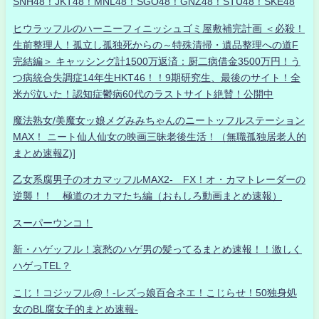
SNH48！JKT48！MNL48！SGO48！GNZ48！STU48！SKE48
ヒウラッフルのハーニーフィニッシュゴミ屋敷補完計画 ＜必殺！
生前整理人！孤立し孤独死からの～特殊清掃・遺品整理への道F
完結編＞ キャッシング計1500万返済：厨二病借金3500万円！う
つ病統合失調症14年生HKT46！！9期研究生、最後のサイト！全
米が泣いた！認知症鬱病60代のラストサイト絶賛！公開中
魔法熟女/美魔女ッ娘メグみみちゃんのニートッフルステーション
MAX！ ニート仙人仙女の映画三昧老後生活！（無職孤独居老人的
まとめ速報Z)]
乙女系腐男子のオカマッフルMAX2- FX！オ・カマトレーダーの
逆襲！！ 極道のオカマたち編（おもしろ動画まとめ速報）
スーパーウンコ！
新・ハゲッフル！哀愁のハゲ男の髪ってるまとめ速報！！激しく
ハゲっTEL？
こじ！コジッフル@！-レズっ娘百合ネエ！こじらせ！50独身処
女のBL腐女子的まとめ速報-