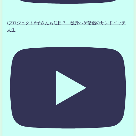
/プロジェクトA子さんも注目？ 独身ハゲ僧侶のサンドイッチ
人生