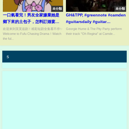
未分類
未分類
一口氣看完！男友全家嫌棄她是
GH&TPP, #greennote #camden
鄉下來的土包子，怎料訂婚宴當
#guitarsdaily #guitar
天她被三個大佬哥哥認回豪門，
#instrumental #jazz
欢迎来到芙芙追剧！精彩短剧全集看不停✨
Georgie Hume & The Pity Party perform
Welcome to Fufu Chasing Drama！Watch
their track "Oh Regina" at Camde...
男友全家跪著向她認錯，灰姑娘
#vintageguitar #gibson #live
the ful...
搖身一變成為團寵千金開啟虐渣
人生！【退婚後被三個大佬哥哥
寵上天】#芙芙追剧 #熱播短劇
s