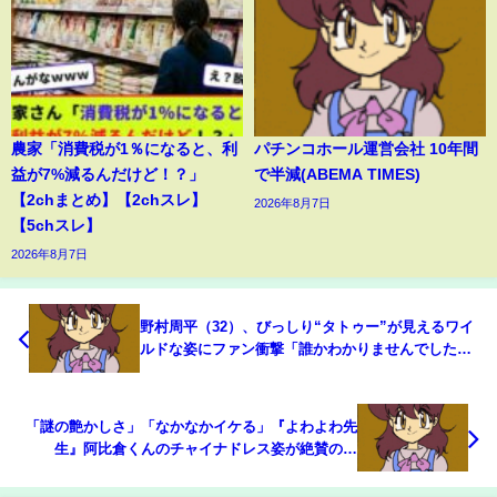
農家「消費税が1％になると、利
パチンコホール運営会社 10年間
益が7%減るんだけど！？」
で半減(ABEMA TIMES)
【2chまとめ】【2chスレ】
2026年8月7日
【5chスレ】
2026年8月7日
野村周平（32）、びっしり“タトゥー”が見えるワイ
ルドな姿にファン衝撃「誰かわかりませんでした」
「びっくりしたぁ」(ABEMA TIMES)
「謎の艶かしさ」「なかなかイケる」『よわよわ先
生』阿比倉くんのチャイナドレス姿が絶賛の嵐
(ABEMA TIMES)