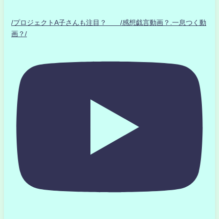
/プロジェクトA子さんも注目？ /感想戯言動画？.一息つく動
画？/