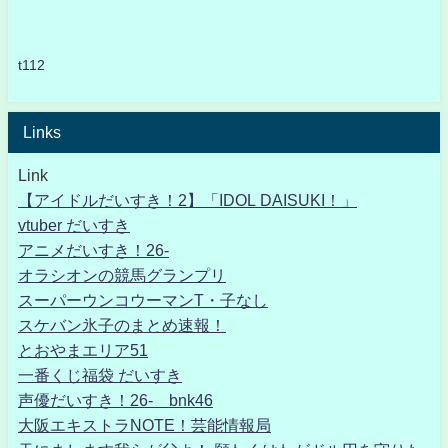
t112
Links
Link
【アイドルだいすき！2】「IDOL DAISUKI！」
vtuber だいすき
アニメだいすき！26-
オラシオンの競馬グランプリ
スーパーウンコウーマンT・子なし
スケバン氷子のまとめ速報！
とおやまエリア51
一番くじ福袋 だいすき
声優だいすき！26- bnk46
大阪エキストラNOTE！芸能情報局