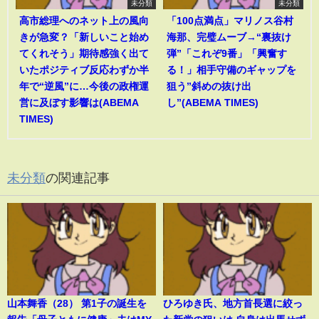
未分類
未分類
高市総理へのネット上の風向
「100点満点」マリノス谷村
きが急変？「新しいこと始め
海那、完璧ムーブ→“裏抜け
てくれそう」期待感強く出て
弾”「これぞ9番」「興奮す
いたポジティブ反応わずか半
る！」相手守備のギャップを
年で“逆風”に…今後の政権運
狙う”斜めの抜け出
営に及ぼす影響は(ABEMA
し”(ABEMA TIMES)
TIMES)
未分類
の関連記事
山本舞香（28） 第1子の誕生を
ひろゆき氏、地方首長選に絞っ