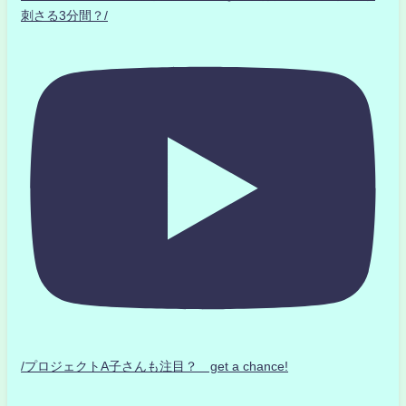
刺さる3分間？/
/プロジェクトA子さんも注目？ get a chance!