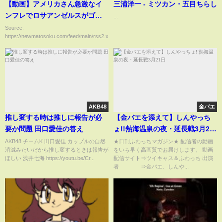
【動画】アメリカさん急激なイ
三浦洋一 - ミツカン・五目ちらし
ンフレでロサアンゼルスがゴッ
...
サムみたいになる
Source:
https://newmatosoku.com/feed/main/rss2.xml...
AKB48
金バエ
推し変する時は推しに報告が必
【金バエを添えて】しんやっち
要か問題 田口愛佳の答え
ょ!!熱海温泉の夜・延長戦3月21
日
AKB48 チームK 田口愛佳 カップルの自然
★日刊ふわっちマガジン★ 配信者の動画
消滅みたいだから推し変するときは報告が
をいち早く高画質でお届けします。 動画
ほしい 浅井七海 https://youtu.be/Cr...
配信サイト⇒ツイキャス＆ふわっち 出演
者 ⇒金バエ、しんや...