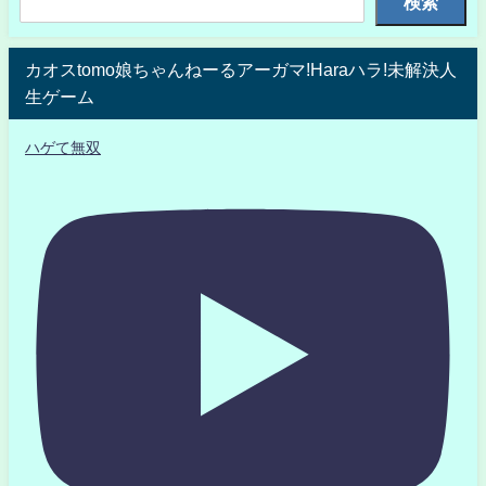
検索
カオスtomo娘ちゃんねーるアーガマ!Haraハラ!未解決人
生ゲーム
ハゲて無双