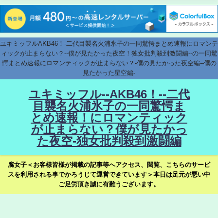
ユキミッフルAKB46！-二代目襲名火浦氷子の一同驚愕まとめ速報にロマンテ
ィックが止まらない？--僕が見たかった夜空！独女批判殺到激闘編--の一同驚
愕まとめ速報にロマンティックが止まらない？-僕の見たかった夜空編--僕の
見たかった星空編-
ユキミッフル--AKB46！--二代
目襲名火浦氷子の一同驚愕ま
とめ速報！にロマンティック
が止まらない？僕が見たかっ
た夜空-独女批判殺到激闘編
腐女子＜お客様皆様が掲載の記事等へアクセス、閲覧、こちらのサービ
スを利用される事でかろうじて運営できています＞本日は足元が悪い中
ご足労頂き誠に有難うございます。