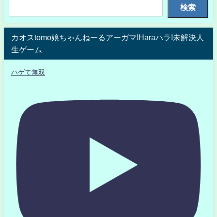
検索
カオスtomo娘ちゃんねーるアーガマ!Haraハラ!未解決人
生ゲーム
ハゲて無双