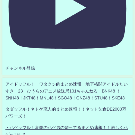
チャンネル登録
アイドッフル！ ワタクシ的まとめ速報 地下格闘アイドルだい
すき！23 ひうらのアニメ放送局101ちゃんねる BNK48 ！
SNH48！JKT48！MNL48！SGO48！GNZ48！STU48！SKE48
タダッフル！ネトゲ廃人的まとめ速報！！ネット乞食DE2000万
パワーズ！
・ハゲッフル！哀愁のハゲ男の髪ってるまとめ速報！！激しくハ
ゲっTEL？