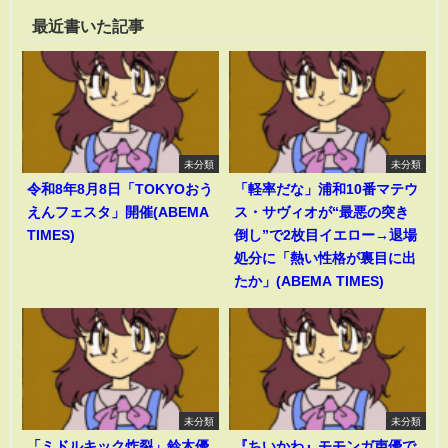
最近書いた記事
未分類
未分類
令和8年8月8日「TOKYOおう
「軽率だな」浦和10番マテウ
えんフェスタ」開催(ABEMA
ス・サヴィオが“最悪の突き
TIMES)
倒し”で2枚目イエロー→退場
処分に「熱い性格が裏目に出
たか」(ABEMA TIMES)
未分類
未分類
「ミドルキック炸裂」鈴木優
『ちいかわ』モモンガ声優で