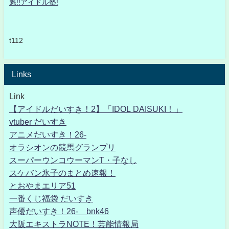
魁!!アイドル塾!
t112
Links
Link
【アイドルだいすき！2】「IDOL DAISUKI！」
vtuber だいすき
アニメだいすき！26-
オラシオンの競馬グランプリ
スーパーウンコウーマンT・子なし
スケバン氷子のまとめ速報！
とおやまエリア51
一番くじ福袋 だいすき
声優だいすき！26- bnk46
大阪エキストラNOTE！芸能情報局