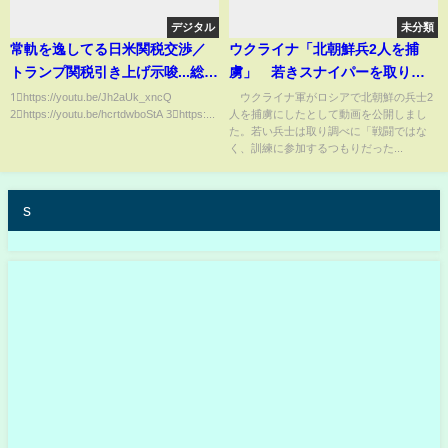
デジタル
未分類
常軌を逸してる日米関税交渉／
ウクライナ「北朝鮮兵2人を捕
トランプ関税引き上げ示唆...総
虜」 若きスナイパーを取り調
理！あなたの出番です！／安倍
べ「戦闘ではなく訓練に」【知
1⃣https://youtu.be/Jh2aUk_xncQ
ウクライナ軍がロシアで北朝鮮の兵士2
2⃣https://youtu.be/hcrtdwboStA 3⃣https:...
人を捕虜にしたとして動画を公開しまし
政権と石破政権のこの落差は一
ってもっと】【グッド！モーニ
た。若い兵士は取り調べに「戦闘ではな
体／国難は石破茂首相？！／根
ング】(2025年1月13日)
く、訓練に参加するつもりだった...
本的に間違っている赤沢大臣
【Sayaの銀座で５時!!】①
s