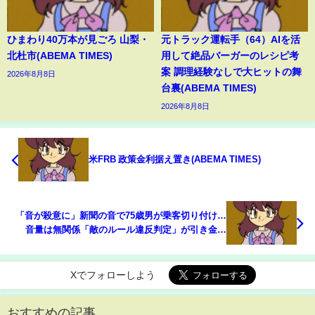
ひまわり40万本が見ごろ 山梨・
元トラック運転手（64）AIを活
北杜市(ABEMA TIMES)
用して絶品バーガーのレシピ考
案 調理経験なしで大ヒットの舞
2026年8月8日
台裏(ABEMA TIMES)
2026年8月8日
米FRB 政策金利据え置き(ABEMA TIMES)
「音が殺意に」新聞の音で75歳男が乗客切り付け…
音量は無関係「敵のルール違反判定」が引き金に
“アージ理論”を専門家が解説(ABEMA TIMES)
Xでフォローしよう
おすすめの記事