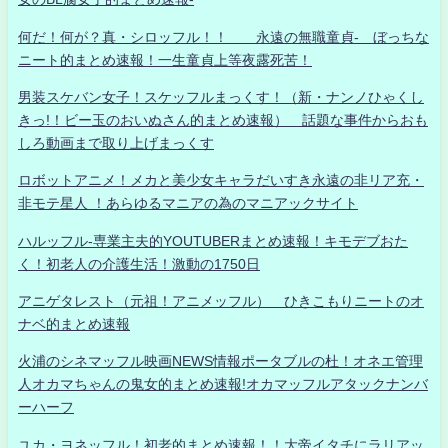
何だ！何が？真・シロッフル！！ 永遠の無職童貞- ぼっちな
ニート的まとめ速報！一生童貞上等夜露死苦！
男装スケバン女子！スケッフルまっくす！（新・ナンノひゃくし
きっ!！ビー玉のおいぬさん的まとめ速報） 話題な事件からおも
しろ動画まで取り上げまっくす
ロボットアニメ！メカと美少女キャラだいすき永遠の非リア充・
非モテ星人 ！あらゆるマニアの為のマニアックサイト
ハルッフル-専業主夫的YOUTUBERまとめ速報！キモデブおた
く！初老人の介護生活！激動の1750日
アニゲタレスト（元祖！アニメッフル） ひきこもりニートのオ
ナベ的まとめ速報
火浦のシネマッフル映画NEWS情報ポータブルの杜！オネエ管理
人オカマちゃんの鬼女的まとめ速報!オカマッフルアタックナンバ
ーハーフ
ユカ・ヨネッフル！初老的まとめ速報！！大帝イタチにラリアッ