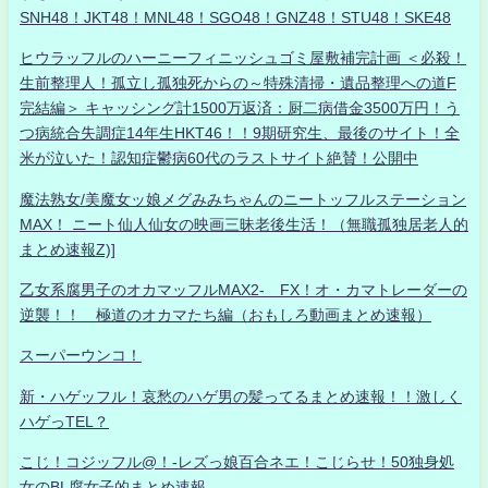
SNH48！JKT48！MNL48！SGO48！GNZ48！STU48！SKE48
ヒウラッフルのハーニーフィニッシュゴミ屋敷補完計画 ＜必殺！
生前整理人！孤立し孤独死からの～特殊清掃・遺品整理への道F
完結編＞ キャッシング計1500万返済：厨二病借金3500万円！う
つ病統合失調症14年生HKT46！！9期研究生、最後のサイト！全
米が泣いた！認知症鬱病60代のラストサイト絶賛！公開中
魔法熟女/美魔女ッ娘メグみみちゃんのニートッフルステーション
MAX！ ニート仙人仙女の映画三昧老後生活！（無職孤独居老人的
まとめ速報Z)]
乙女系腐男子のオカマッフルMAX2- FX！オ・カマトレーダーの
逆襲！！ 極道のオカマたち編（おもしろ動画まとめ速報）
スーパーウンコ！
新・ハゲッフル！哀愁のハゲ男の髪ってるまとめ速報！！激しく
ハゲっTEL？
こじ！コジッフル@！-レズっ娘百合ネエ！こじらせ！50独身処
女のBL腐女子的まとめ速報-