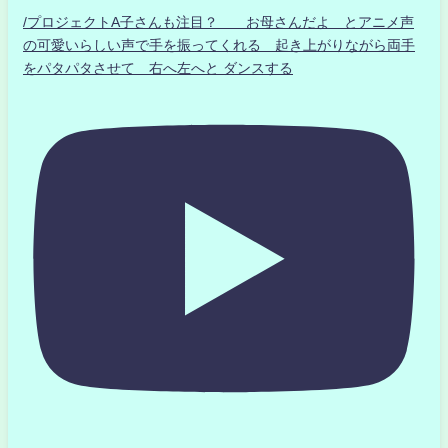
/プロジェクトA子さんも注目？ お母さんだよ とアニメ声
の可愛いらしい声で手を振ってくれる 起き上がりながら両手
をパタパタさせて 右へ左へと ダンスする