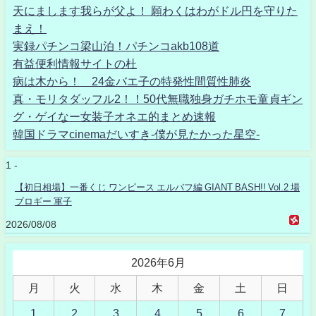
天にまします我らが父よ！ 願わくはわがドル円を守りた
まえ！
実録パチンコ梁山泊！パチンコakb108道
有益便利情報サイトの杜
病は木から！ 24金バエ子の特発性間質性肺炎
真・モリタダッフル2！！50代無職独身ガチホモ童貞ギン
グ・ゲイなー女装子オネエ的まとめ速報
韓国ドラマcinemaだいすき-僕が見たかった星空-
1 -
【初日相場】一番くじ ワンピース エルバフ編 GIANT BASH!! Vol.2 場
ブロギー 軍子
2026/08/08
2026年6月
月
火
水
木
金
土
日
1
2
3
4
5
6
7