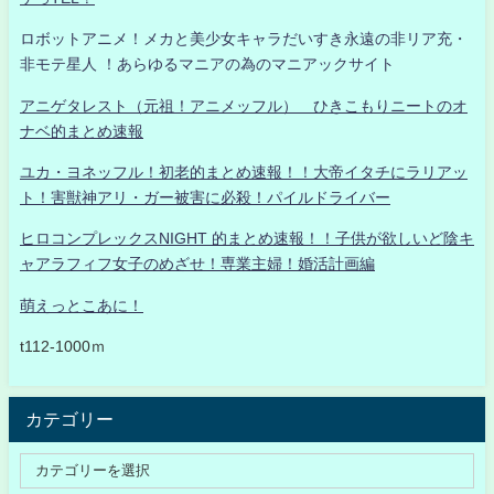
ロボットアニメ！メカと美少女キャラだいすき永遠の非リア充・
非モテ星人 ！あらゆるマニアの為のマニアックサイト
アニゲタレスト（元祖！アニメッフル） ひきこもりニートのオ
ナベ的まとめ速報
ユカ・ヨネッフル！初老的まとめ速報！！大帝イタチにラリアッ
ト！害獣神アリ・ガー被害に必殺！パイルドライバー
ヒロコンプレックスNIGHT 的まとめ速報！！子供が欲しいど陰キ
ャアラフィフ女子のめざせ！専業主婦！婚活計画編
萌えっとこあに！
t112-1000ｍ
カテゴリー