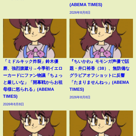
(ABEMA TIMES)
2026年8月8日
「ミドルキック炸裂」鈴木優
『ちいかわ』モモンガ声優で話
磨、強烈腹蹴り→今季初イエロ
題・井口裕香（38）、無防備な
ーカードにファン物議「ちょっ
グラビアオフショットに反響
と厳しいな」「開幕戦からお祖
「たまりませんねっ」(ABEMA
母様に怒られる」(ABEMA
TIMES)
TIMES)
2026年8月8日
2026年8月8日