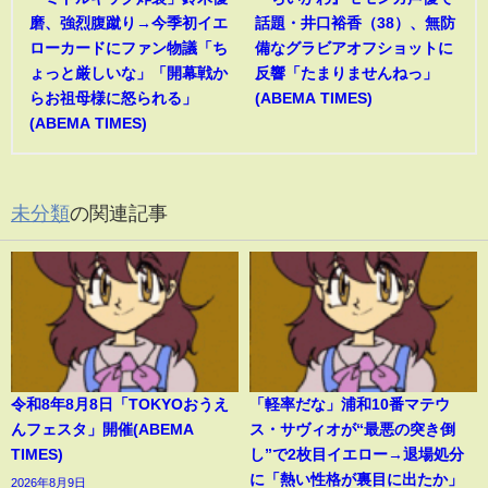
磨、強烈腹蹴り→今季初イエ
話題・井口裕香（38）、無防
ローカードにファン物議「ち
備なグラビアオフショットに
ょっと厳しいな」「開幕戦か
反響「たまりませんねっ」
らお祖母様に怒られる」
(ABEMA TIMES)
(ABEMA TIMES)
未分類
の関連記事
令和8年8月8日「TOKYOおうえ
「軽率だな」浦和10番マテウ
んフェスタ」開催(ABEMA
ス・サヴィオが“最悪の突き倒
TIMES)
し”で2枚目イエロー→退場処分
に「熱い性格が裏目に出たか」
2026年8月9日