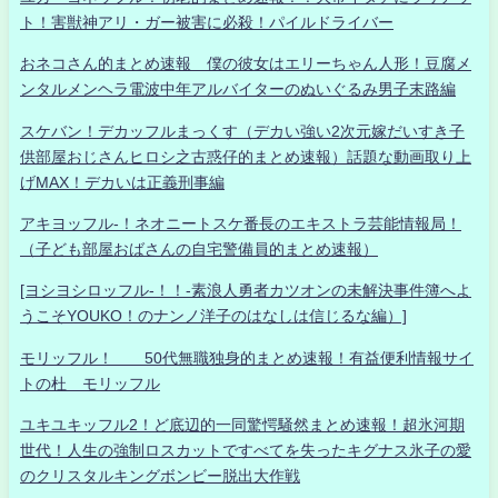
ト！害獣神アリ・ガー被害に必殺！パイルドライバー
おネコさん的まとめ速報 僕の彼女はエリーちゃん人形！豆腐メ
ンタルメンヘラ電波中年アルバイターのぬいぐるみ男子末路編
スケバン！デカッフルまっくす（デカい強い2次元嫁だいすき子
供部屋おじさんヒロシ之古惑仔的まとめ速報）話題な動画取り上
げMAX！デカいは正義刑事編
アキヨッフル-！ネオニートスケ番長のエキストラ芸能情報局！
（子ども部屋おばさんの自宅警備員的まとめ速報）
[ヨシヨシロッフル-！！-素浪人勇者カツオンの未解決事件簿へよ
うこそYOUKO！のナンノ洋子のはなしは信じるな編）]
モリッフル！ 50代無職独身的まとめ速報！有益便利情報サイ
トの杜 モリッフル
ユキユキッフル2！ど底辺的一同驚愕騒然まとめ速報！超氷河期
世代！人生の強制ロスカットですべてを失ったキグナス氷子の愛
のクリスタルキングボンビー脱出大作戦