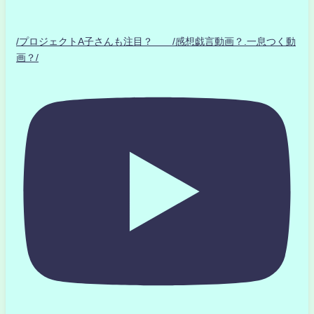
/プロジェクトA子さんも注目？ /感想戯言動画？.一息つく動
画？/