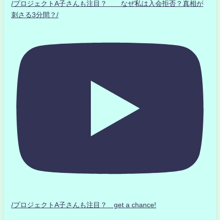
/プロジェクトA子さんも注目？ なぜ私は入会拒否？真相が
刺さる3分間？/
/プロジェクトA子さんも注目？ get a chance!