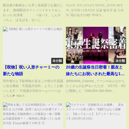
미)
配信者の動画をいち早く高画質でお届けし
아스카 구미 (이시다 히카리, 오다카 메구
ます。 動画配信サイト⇒ツイキャス＆ふ
미, 오자와 나츠키)의 싱글 발표곡 및 드라
わっち 出演者 ⇒金バエ、しんや
마 '花のあすか組!' 주제가...
っちょ、ぱるぱる、せいじ ...
未分類
未分類
【呪物】呪い人形チャーミーの
20歳の生誕祭当日密着！親友と
新たな物語
妹たちにお祝いされた最高な1日︎
♡🎂みんな本当にありがとう
田中俊行と下駄華緒が送るこの世の不思議
@MINAMI_Channel_ ファンのみんなから
に迫る番組「不思議大百科」よろしくお願
たくさんのお声をいただき、 8月7日・8日
いします！ 不思議大百科ホームページは
に開催した「SAKURA 20th Birth...
こちら▶︎ http://...