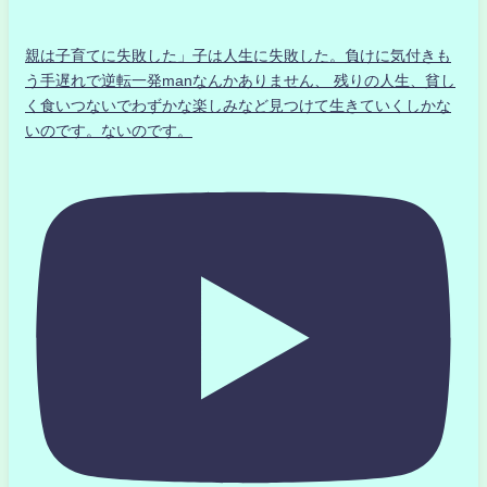
親は子育てに失敗した」子は人生に失敗した。負けに気付きも
う手遅れで逆転一発manなんかありません、 残りの人生、貧し
く食いつないでわずかな楽しみなど見つけて生きていくしかな
いのです。ないのです。