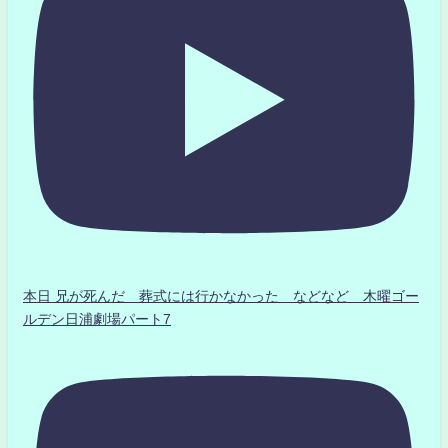
本日 兄が死んだ 葬式には行かなかった などなど 木曜ゴー
ルデン日浦劇場パート7