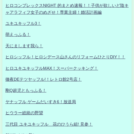
ヒロコンプレックスNIGHT 的まとめ速報！！子供が欲しいど陰キ
ャアラフィフ女子のめざせ！専業主婦！婚活計画編
ユキユキッフル3！
萌えっふる！
天にまします我ら！
ヒロシッフル！ヒロシデース山さんのリフォームひとりDIY！！
ヒロユキユキッフルMAX！スーパークッキング！
徹夜DEテツヤッフル!！レトロ館2号店！
剛Q超児ともっふる！
ヤナッフル ゲームだいすき6！放送局
ヒウラー総統の野望
三代目 ユキユキッフル 花のひうら組! 見参！