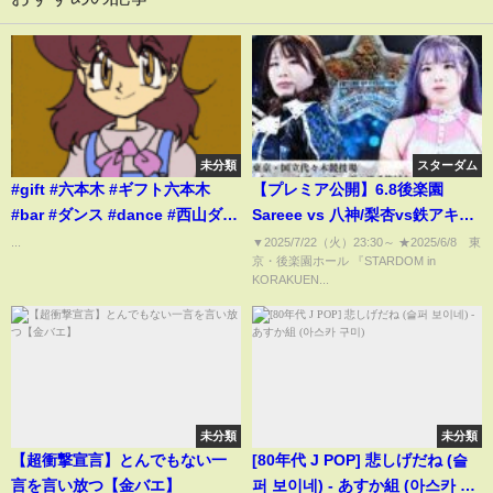
未分類
スターダム
#gift #六本木 #ギフト六本木
【プレミア公開】6.8後楽園
#bar #ダンス #dance #西山ダデ
Sareee vs 八神/梨杏vs鉄アキ
ィダディ #nishiyama
ラ/6.21代々木 フューチャー戦/壮
...
▼2025/7/22（火）23:30​​​​​​​​​​～ ★2025/6/8 東
京・後楽園ホール 『STARDOM in
麗亜美復帰戦 『We are
KORAKUEN...
STARDOM!!』
#290【STARDOM】
未分類
未分類
【超衝撃宣言】とんでもない一
[80年代 J POP] 悲しげだね (슬
言を言い放つ【金バエ】
퍼 보이네) - あすか組 (아스카 구