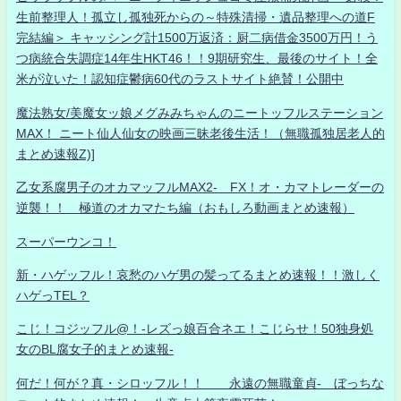
生前整理人！孤立し孤独死からの～特殊清掃・遺品整理への道F
完結編＞ キャッシング計1500万返済：厨二病借金3500万円！う
つ病統合失調症14年生HKT46！！9期研究生、最後のサイト！全
米が泣いた！認知症鬱病60代のラストサイト絶賛！公開中
魔法熟女/美魔女ッ娘メグみみちゃんのニートッフルステーション
MAX！ ニート仙人仙女の映画三昧老後生活！（無職孤独居老人的
まとめ速報Z)]
乙女系腐男子のオカマッフルMAX2- FX！オ・カマトレーダーの
逆襲！！ 極道のオカマたち編（おもしろ動画まとめ速報）
スーパーウンコ！
新・ハゲッフル！哀愁のハゲ男の髪ってるまとめ速報！！激しく
ハゲっTEL？
こじ！コジッフル@！-レズっ娘百合ネエ！こじらせ！50独身処
女のBL腐女子的まとめ速報-
何だ！何が？真・シロッフル！！ 永遠の無職童貞- ぼっちな