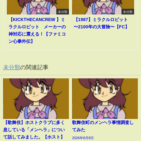
未分類
未分類
【KICKTHECANCREW 】ミ
【1987】ミラクルロピット
ラクルロピット メーカーの
〜2100年の大冒険〜【FC】
神対応に震える！【ファミコ
ン心拳外伝】
未分類
の関連記事
【歌舞伎】ホストクラブに多く
歌舞伎町のメンヘラ事情調査し
息している「メンヘラ」につい
てみた
て話してみました。【ホスト】
2026年8月8日