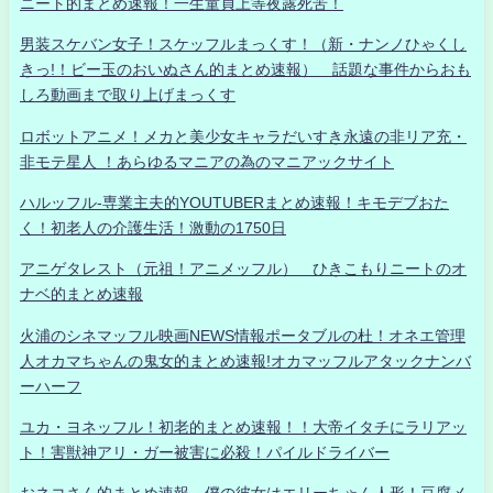
ニート的まとめ速報！一生童貞上等夜露死苦！
男装スケバン女子！スケッフルまっくす！（新・ナンノひゃくし
きっ!！ビー玉のおいぬさん的まとめ速報） 話題な事件からおも
しろ動画まで取り上げまっくす
ロボットアニメ！メカと美少女キャラだいすき永遠の非リア充・
非モテ星人 ！あらゆるマニアの為のマニアックサイト
ハルッフル-専業主夫的YOUTUBERまとめ速報！キモデブおた
く！初老人の介護生活！激動の1750日
アニゲタレスト（元祖！アニメッフル） ひきこもりニートのオ
ナベ的まとめ速報
火浦のシネマッフル映画NEWS情報ポータブルの杜！オネエ管理
人オカマちゃんの鬼女的まとめ速報!オカマッフルアタックナンバ
ーハーフ
ユカ・ヨネッフル！初老的まとめ速報！！大帝イタチにラリアッ
ト！害獣神アリ・ガー被害に必殺！パイルドライバー