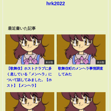
hrk2022
最近書いた記事
未分類
未分類
【歌舞伎】ホストクラブに多
歌舞伎町のメンヘラ事情調査
く息している「メンヘラ」に
してみた
ついて話してみました。【ホ
スト】【メンヘラ】