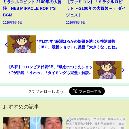
ミラクルロピット 2100年の大冒
【ファミコン】「ミラクルロピ
険 NES MIRACLE ROPIT'S
ット ～2100年の大冒険～」 ダイ
BGM
ジェスト
2026年8月6日
2026年8月6日
“ぎぼむす”綾瀬はるかの娘役を演じた横溝菜帆
（18）、最新ショットに反響「大きくなったね」
「すごくお姉さんになってる」(ABEMA TIMES)
【W杯】コロンビア代表SB、“執念のつま先ショッ
ト”が話題 「うわっ」「タイミングも完璧」解説＆
ネットざわつく(ABEMA TIMES)
Xでフォローしよう
おすすめの記事