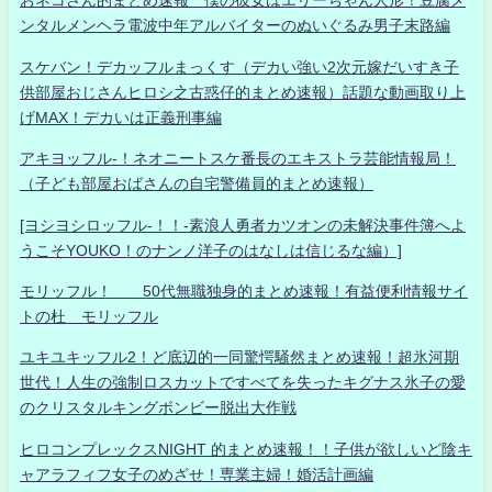
おネコさん的まとめ速報 僕の彼女はエリーちゃん人形！豆腐メ
ンタルメンヘラ電波中年アルバイターのぬいぐるみ男子末路編
スケバン！デカッフルまっくす（デカい強い2次元嫁だいすき子
供部屋おじさんヒロシ之古惑仔的まとめ速報）話題な動画取り上
げMAX！デカいは正義刑事編
アキヨッフル-！ネオニートスケ番長のエキストラ芸能情報局！
（子ども部屋おばさんの自宅警備員的まとめ速報）
[ヨシヨシロッフル-！！-素浪人勇者カツオンの未解決事件簿へよ
うこそYOUKO！のナンノ洋子のはなしは信じるな編）]
モリッフル！ 50代無職独身的まとめ速報！有益便利情報サイ
トの杜 モリッフル
ユキユキッフル2！ど底辺的一同驚愕騒然まとめ速報！超氷河期
世代！人生の強制ロスカットですべてを失ったキグナス氷子の愛
のクリスタルキングボンビー脱出大作戦
ヒロコンプレックスNIGHT 的まとめ速報！！子供が欲しいど陰キ
ャアラフィフ女子のめざせ！専業主婦！婚活計画編