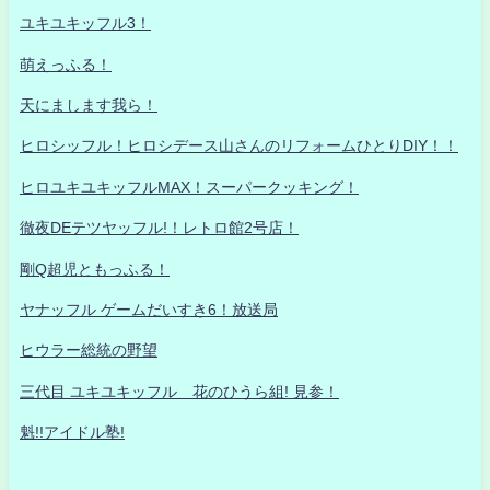
ユキユキッフル3！
萌えっふる！
天にまします我ら！
ヒロシッフル！ヒロシデース山さんのリフォームひとりDIY！！
ヒロユキユキッフルMAX！スーパークッキング！
徹夜DEテツヤッフル!！レトロ館2号店！
剛Q超児ともっふる！
ヤナッフル ゲームだいすき6！放送局
ヒウラー総統の野望
三代目 ユキユキッフル 花のひうら組! 見参！
魁!!アイドル塾!