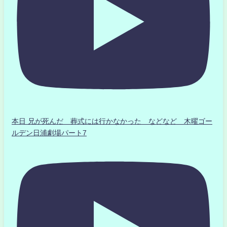
本日 兄が死んだ 葬式には行かなかった などなど 木曜ゴー
ルデン日浦劇場パート7