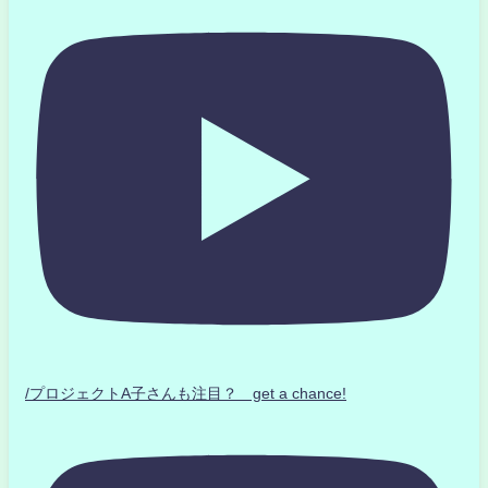
/プロジェクトA子さんも注目？ get a chance!