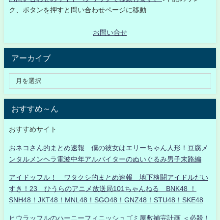
ク、ボタンを押すと問い合わせページに移動
お問い合せ
アーカイブ
おすすめ～ん
おすすめサイト
おネコさん的まとめ速報 僕の彼女はエリーちゃん人形！豆腐メ
ンタルメンヘラ電波中年アルバイターのぬいぐるみ男子末路編
アイドッフル！ ワタクシ的まとめ速報 地下格闘アイドルだい
すき！23 ひうらのアニメ放送局101ちゃんねる BNK48 ！
SNH48！JKT48！MNL48！SGO48！GNZ48！STU48！SKE48
ヒウラッフルのハーニーフィニッシュゴミ屋敷補完計画 ＜必殺！