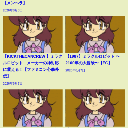
【メンヘラ】
2026年8月8日
【KICKTHECANCREW 】ミラク
【1987】ミラクルロピット 〜
ルロピット メーカーの神対応
2100年の大冒険〜【FC】
に震える！【ファミコン心拳外
2026年8月7日
伝】
2026年8月7日