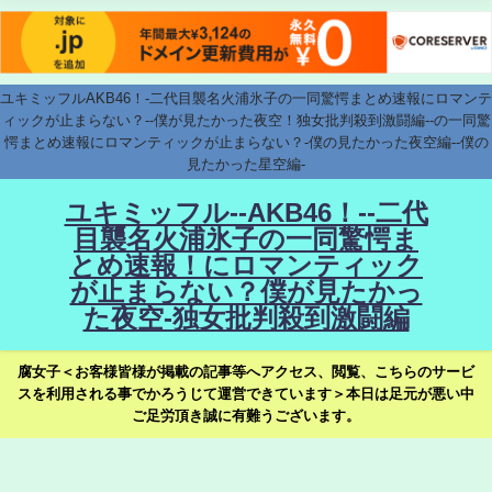
ユキミッフルAKB46！-二代目襲名火浦氷子の一同驚愕まとめ速報にロマンテ
ィックが止まらない？--僕が見たかった夜空！独女批判殺到激闘編--の一同驚
愕まとめ速報にロマンティックが止まらない？-僕の見たかった夜空編--僕の
見たかった星空編-
ユキミッフル--AKB46！--二代
目襲名火浦氷子の一同驚愕ま
とめ速報！にロマンティック
が止まらない？僕が見たかっ
た夜空-独女批判殺到激闘編
腐女子＜お客様皆様が掲載の記事等へアクセス、閲覧、こちらのサービ
スを利用される事でかろうじて運営できています＞本日は足元が悪い中
ご足労頂き誠に有難うございます。