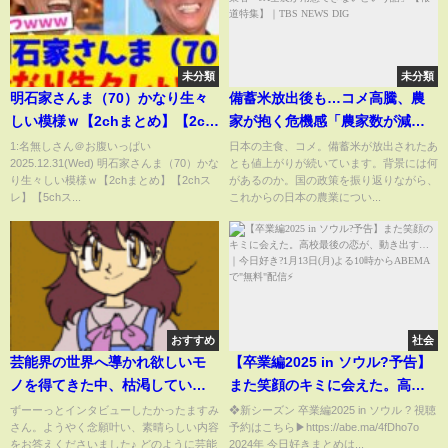
未分類
未分類
明石家さんま（70）かなり生々
備蓄米放出後も…コメ高騰、農
しい模様ｗ【2chまとめ】【2ch
家が抱く危機感「農家数が減
スレ】【5chスレ】
少、農村守る政策を」 卸売業者
1:名無しさん＠お腹いっぱい
日本の主食、コメ。備蓄米が放出されたあ
2025.12.31(Wed) 明石家さんま（70）かな
とも値上がりが続いています。背景には何
「JA全農が用意できないという
り生々しい模様ｗ【2chまとめ】【2chス
があるのか。国の政策を振り返りながら、
話」【報道特集】｜TBS NEWS
レ】【5chス...
これからの日本の農業につい...
DIG
おすすめ
社会
芸能界の世界へ導かれ欲しいモ
【卒業編2025 in ソウル?予告】
ノを得てきた中、枯渇していく
また笑顔のキミに会えた。高校
ように感じる中巡り会う精神世
最後の恋が、動き出す…｜今日
ずーーっとインタビューしたかったますみ
❖新シーズン 卒業編2025 in ソウル ? 視聴
さん。ようやく念願叶い、素晴らしい内容
予約はこちら▶https://abe.ma/4fDho7o
界。ヒプノセラピストになるま
好き?1月13日(月)よる10時から
をお答えくださいました♪ どのように芸能
2024年 今日好きまとめは...