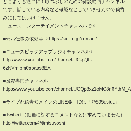
どこよりも適当に！暇つぶしのための雑談動画チャンネル
です。話している内容など確認などしていませんので鵜呑
みにしてはいけません。
ニュースエンターテイメントチャンネルです。
■☆お仕事の依頼等⇒ https://kiii.co.jp/contact/
■ニュースピックアップラジオチャンネル↓
https://www.youtube.com/channel/UC-pQL-
6zNVmjbm0qpaas8EA
■投資専門チャンネル
https://www.youtube.com/channel/UCQp3xz1oMC8n6YthM_A
■ライブ配信告知メインのLINE＠：IDは「@595dsidc」
■Twitter↓（動画に対するコメントなどは求めていません）
http://twitter.com/@ttmtsuyoshi