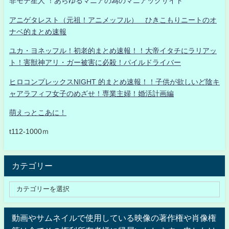
非モテ星人 ！あらゆるマニアの為のマニアックサイト
アニゲタレスト（元祖！アニメッフル） ひきこもりニートのオ
ナベ的まとめ速報
ユカ・ヨネッフル！初老的まとめ速報！！大帝イタチにラリアッ
ト！害獣神アリ・ガー被害に必殺！パイルドライバー
ヒロコンプレックスNIGHT 的まとめ速報！！子供が欲しいど陰キ
ャアラフィフ女子のめざせ！専業主婦！婚活計画編
萌えっとこあに！
t112-1000ｍ
カテゴリー
動画やサムネイルで使用している映像の著作権や肖像権