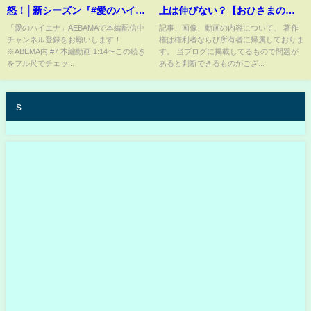
怒！│新シーズン『#愛のハイエ
上は伸びない？【おひさまの反
ナ 3』 毎週火曜よる11時~
応・日向坂46】
「愛のハイエナ」AEBAMAで本編配信中
記事、画像、動画の内容について、 著作
チャンネル登録をお願いします！
権は権利者ならび所有者に帰属しておりま
ABEMAで配信中！「愛のハイエ
※ABEMA内 #7 本編動画 1:14〜この続き
す。 当ブログに掲載してるもので問題が
ナ」で検索！#shorts
をフル尺でチェッ...
あると判断できるものがござ...
s