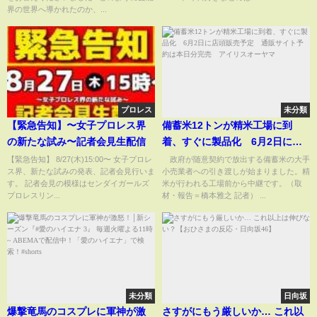
で。宮崎ますみさん（前編）/株
ABEMAで"無料"配信⚡️
界の世界へ導かれたのか、...
式会社ヒプノウーマン代表【言
魂インタビュー#22】
プロレス
未分類
【緊急告知】〜女子プロレス界
備蓄米12トンが精米工場に到
の新たな試み〜記者会見生配信
着、すぐに製品化 6月2日に店
頭販売予定 通販サイト予約は
【緊急告知】 8/27(木)15:00〜 女子プロレ
政府が随意契約で放出する備蓄米の大手
ス界、新たな試みの発表、記者会見行いま
小売業者への引き渡しが始まりました。精
本日分完売 アイリスオーヤマ
す。 記者会見の模様はセンダイガールズ
米が行われる工場前から中継です。（取
プロレスリン...
材・報告＝橋本雅之 記者） ...
未分類
日向坂
爆撃竜馬のコスプレに軍神が激
さすがにもう厳しいか… これ以