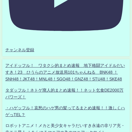
チャンネル登録
アイドッフル！ ワタクシ的まとめ速報 地下格闘アイドルだい
すき！23 ひうらのアニメ放送局101ちゃんねる BNK48 ！
SNH48！JKT48！MNL48！SGO48！GNZ48！STU48！SKE48
タダッフル！ネトゲ廃人的まとめ速報！！ネット乞食DE2000万
パワーズ！
・ハゲッフル！哀愁のハゲ男の髪ってるまとめ速報！！激しくハ
ゲっTEL？
ロボットアニメ！メカと美少女キャラだいすき永遠の非リア充・