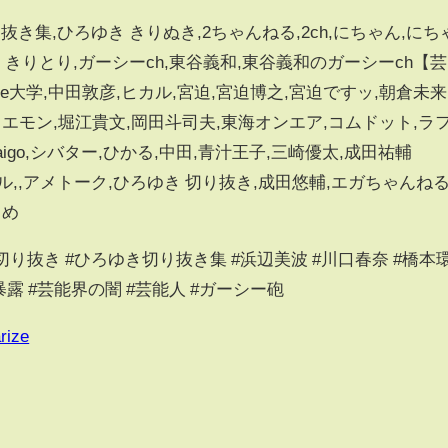
き集,ひろゆき きりぬき,2ちゃんねる,2ch,にちゃん,にち
i,ひろゆき きりとり,ガーシーch,東谷義和,東谷義和のガーシーch【芸
be大学,中田敦彦,ヒカル,宮迫,宮迫博之,宮迫ですッ,朝倉未来
エモン,堀江貴文,岡田斗司夫,東海オンエア,コムドット,ラ
igo,シバター,ひかる,中田,青汁王子,三崎優太,成田祐輔
ァエル,,アメトーク,ひろゆき 切り抜き,成田悠輔,エガちゃんねる
とめ
切り抜き #ひろゆき切り抜き集 #浜辺美波 #川口春奈 #橋本
#暴露 #芸能界の闇 #芸能人 #ガーシー砲
rize