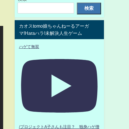
検索
カオスtomo娘ちゃんねーるアーガ
マ!Haraハラ!未解決人生ゲーム
ハゲて無双
/プロジェクトA子さんも注目？ 独身ハゲ僧