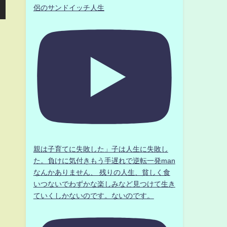
侶のサンドイッチ人生
親は子育てに失敗した」子は人生に失敗し
た。負けに気付きもう手遅れで逆転一発man
なんかありません、 残りの人生、貧しく食
いつないでわずかな楽しみなど見つけて生き
ていくしかないのです。ないのです。