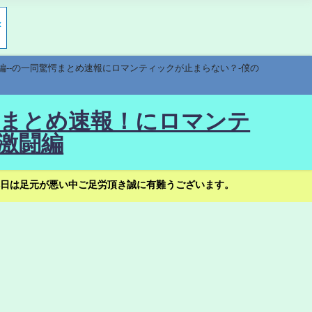
編--の一同驚愕まとめ速報にロマンティックが止まらない？-僕の
驚愕まとめ速報！にロマンテ
激闘編
日は足元が悪い中ご足労頂き誠に有難うございます。