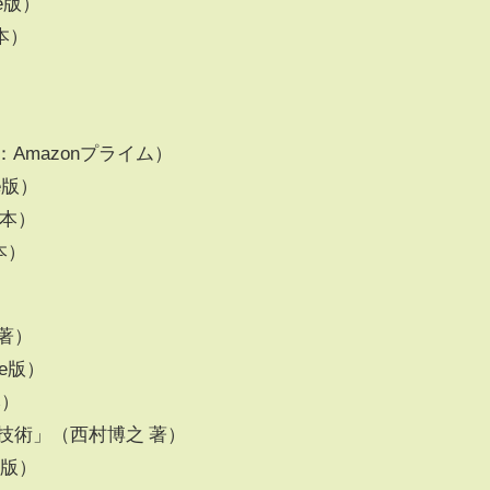
dle版）
行本）
（映画：Amazonプライム）
dle版）
単行本）
庫本）
著）
dle版）
本）
技術」（西村博之 著）
le版）