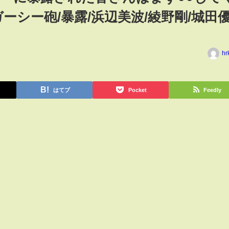
ーシー砲/暴露/浜辺美波/綾野剛/城田優
hr
はてブ
Pocket
Feedly