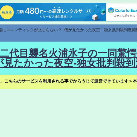
速報にロマンティックが止まらない？--僕が見たかった夜空！独女批判殺到激闘
！--二代目襲名火浦氷子の一同
見たかった夜空-独女批判殺到
、こちらのサービスを利用される事でかろうじて運営できています＞本