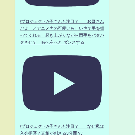
/プロジェクトA子さんも注目？ お母さん
だよ とアニメ声の可愛いらしい声で手を振
ってくれる 起き上がりながら両手をパタパ
タさせて 右へ左へと ダンスする
/プロジェクトA子さんも注目？ なぜ私は
入会拒否？真相が刺さる3分間？/