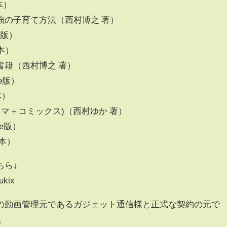
行本）
強の子育て方法（西村博之 著）
le版）
行本）
書籍（西村博之 著）
dle版）
行本）
ラマ＋コミックス)（西村ゆか 著）
dle版）
単行本）
ちら↓
ukix
の動画管理元であるガジェット通信様と正式な契約の元で
。