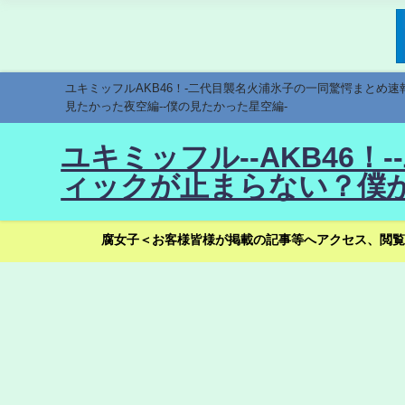
ユキミッフルAKB46！-二代目襲名火浦氷子の一同驚愕まとめ
見たかった夜空編--僕の見たかった星空編-
ユキミッフル--AKB46
ィックが止まらない？僕が
腐女子＜お客様皆様が掲載の記事等へアクセス、閲覧