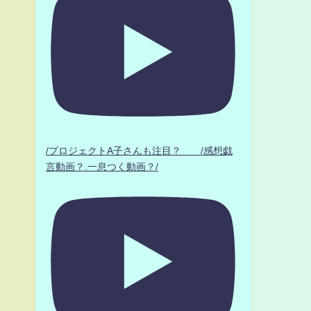
/プロジェクトA子さんも注目？ /感想戯
言動画？.一息つく動画？/