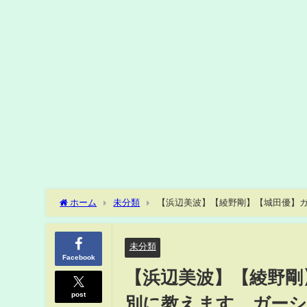
ホーム
未分類
【浜辺美波】【綾野剛】【城田優】ガ
てください。【ガーシー/ガーシー砲/暴露/浜辺美波/綾野剛/城
未分類
Facebook
【浜辺美波】【綾野剛
post
別に教えます。ガーシ