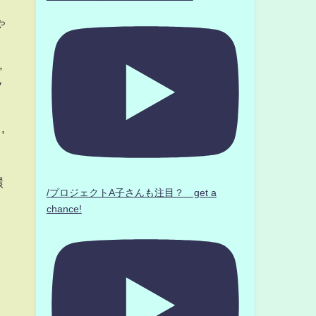
ゃ
,
フ
,
環
/プロジェクトA子さんも注目？ get a
chance!