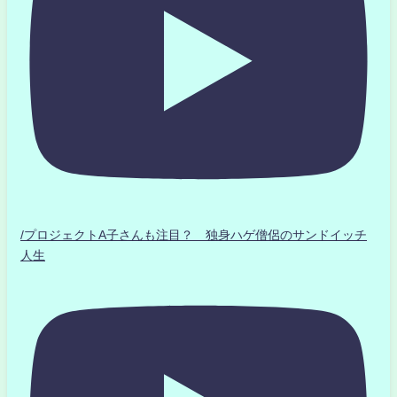
/プロジェクトA子さんも注目？ 独身ハゲ僧侶のサンドイッチ
人生