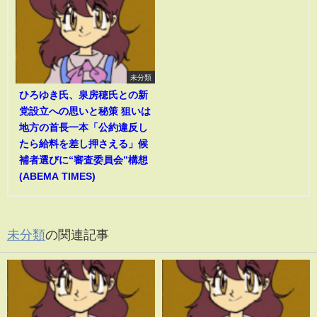
未分類
ひろゆき氏、泉房穂氏との新
党設立への思いと秘策 狙いは
地方の首長一本「公約違反し
たら給料を差し押さえる」候
補者選びに“審査委員会”構想
(ABEMA TIMES)
未分類
の関連記事