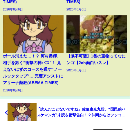
TIMES)
TIMES)
2026年8月6日
2026年8月6日
ボール消えた…！？ 河村勇輝、
【涙不可避】1番の宝物ってなに
相手を欺く“衝撃の神パス”！ 見
ンゴ【2ch面白いスレ】
えないはずのコースを通す“ノー
2026年8月6日
ルックタップ”… 完璧アシストに
アリーナ熱狂(ABEMA TIMES)
2026年8月6日
「読んだことないですね」佐藤康光九段、“国民的バ
スケマンガ”未読を衝撃告白！？仲間からはツッコミ
も/将棋・ABEMA地域トーナメント2026(ABEMA
TIMES)