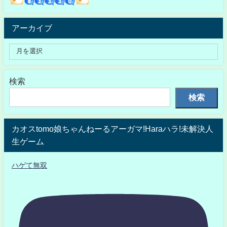
アーカイブ
検索
検索
カオスtomo娘ちゃんねーるアーガマ!Haraハラ!未解決人
生ゲーム
ハゲて無双