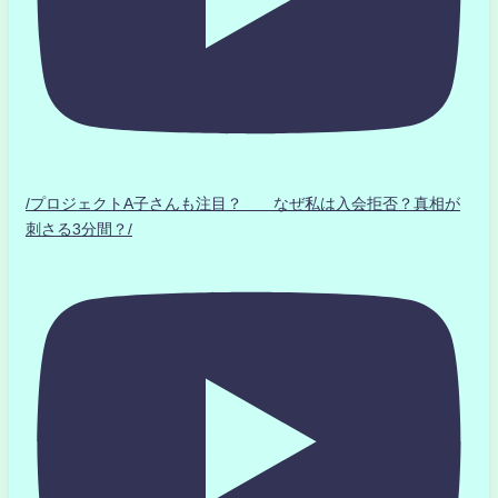
/プロジェクトA子さんも注目？ なぜ私は入会拒否？真相が
刺さる3分間？/