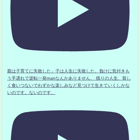
親は子育てに失敗した」子は人生に失敗した。負けに気付きも
う手遅れで逆転一発manなんかありません、 残りの人生、貧し
く食いつないでわずかな楽しみなど見つけて生きていくしかな
いのです。ないのです。