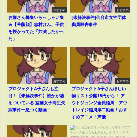
おすすめ
おすすめ
お婿さん募集いらっしゃい集
[未解決事件]仙台市女性団体
＆【菩薩顔】志村けん、子供
職員殺害事件 -
を授かってた「共演したかっ
た」
おすすめ
おすすめ
プロジェクトA子さんも注
プロジェクトA子さんほしい
目！【未解決事件】誰かが嘘
物リスト公開15円から！ ア
をついている 室蘭女子高生失
ウトジュンジ全員稲川 アウ
踪事件一息つく動画！
トレイジ稲川淳二動画！おす
すめアニメ！声優