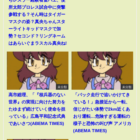
所太郎プロレス試合中に突撃
参戦する？そん時はタイガー
マスクの姿？真央ちゃんスタ
ーライトキッドマスクで加
勢？セコンド？リングネーム
はあらいぐまラスカル真央ね!
未分類
未分類
高市総理、「『核兵器のない
「バック走行で追いかけてき
世界』の実現に向けた努力を
ている！」急接近から一転、
たゆまず続けていく使命を担
信じがたい体勢で2km近くあ
っている」広島平和記念式典
おり運転…危険すぎる運転の
であいさつ(ABEMA TIMES)
様子と恐怖の叫び声 アメリカ
(ABEMA TIMES)