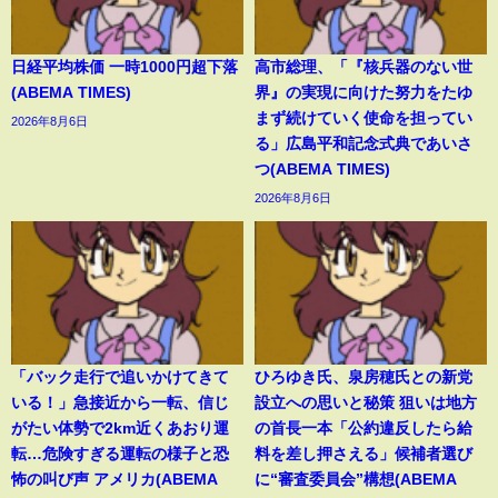
日経平均株価 一時1000円超下落
高市総理、「『核兵器のない世
(ABEMA TIMES)
界』の実現に向けた努力をたゆ
まず続けていく使命を担ってい
2026年8月6日
る」広島平和記念式典であいさ
つ(ABEMA TIMES)
2026年8月6日
「バック走行で追いかけてきて
ひろゆき氏、泉房穂氏との新党
いる！」急接近から一転、信じ
設立への思いと秘策 狙いは地方
がたい体勢で2km近くあおり運
の首長一本「公約違反したら給
転…危険すぎる運転の様子と恐
料を差し押さえる」候補者選び
怖の叫び声 アメリカ(ABEMA
に“審査委員会”構想(ABEMA