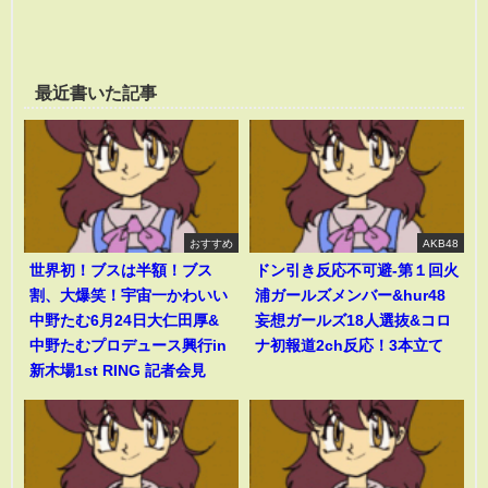
最近書いた記事
おすすめ
AKB48
世界初！ブスは半額！ブス
ドン引き反応不可避-第１回火
割、大爆笑！宇宙一かわいい
浦ガールズメンバー&hur48
中野たむ6月24日大仁田厚&
妄想ガールズ18人選抜&コロ
中野たむプロデュース興行in
ナ初報道2ch反応！3本立て
新木場1st RING 記者会見