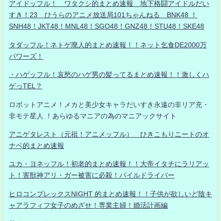
アイドッフル！ ワタクシ的まとめ速報 地下格闘アイドルだい
すき！23 ひうらのアニメ放送局101ちゃんねる BNK48 ！
SNH48！JKT48！MNL48！SGO48！GNZ48！STU48！SKE48
タダッフル！ネトゲ廃人的まとめ速報！！ネット乞食DE2000万
パワーズ！
・ハゲッフル！哀愁のハゲ男の髪ってるまとめ速報！！激しくハ
ゲっTEL？
ロボットアニメ！メカと美少女キャラだいすき永遠の非リア充・
非モテ星人 ！あらゆるマニアの為のマニアックサイト
アニゲタレスト（元祖！アニメッフル） ひきこもりニートのオ
ナベ的まとめ速報
ユカ・ヨネッフル！初老的まとめ速報！！大帝イタチにラリアッ
ト！害獣神アリ・ガー被害に必殺！パイルドライバー
ヒロコンプレックスNIGHT 的まとめ速報！！子供が欲しいど陰キ
ャアラフィフ女子のめざせ！専業主婦！婚活計画編