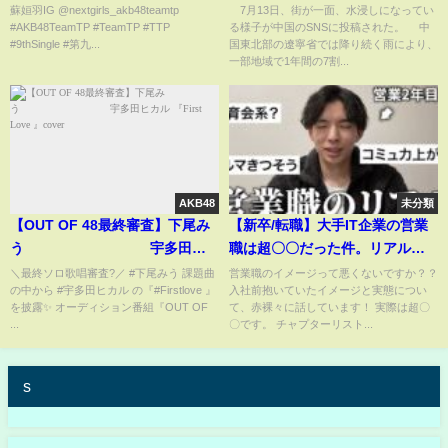
住民 海岸の大量の漂流物に住民
蘇姮羽IG @nextgirls_akb48teamtp
7月13日、街が一面、水浸しになってい
#AKB48TeamTP #TeamTP #TTP⁣
る様子が中国のSNSに投稿された。 中
が殺到する異様な光景も 大雨と
#9thSingle #第九...
国東北部の遼寧省では降り続く雨により、
台風が中国各地を襲う(ABEMA
一部地域で1年間の7割...
TIMES)
AKB48
未分類
【OUT OF 48最終審査】下尾み
【新卒/転職】大手IT企業の営業
う 宇多田ヒ
職は超〇〇だった件。リアルな
カル 『First Love 』cover
実態について話します。
＼最終ソロ歌唱審査?／ #下尾みう 課題曲
営業職のイメージって悪くないですか？？
の中から #宇多田ヒカル の『#Firstlove 』
入社前抱いていたイメージと実態につい
を披露✨ オーディション番組『OUT OF
て、赤裸々に話しています！ 実際は超〇
...
〇です。 チャプターリスト...
s