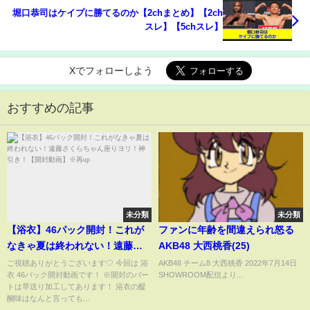
堀口恭司はケイプに勝てるのか【2chまとめ】【2ch
スレ】【5chスレ】
Xでフォローしよう
おすすめの記事
未分類
未分類
【浴衣】46パック開封！これが
ファンに年齢を間違えられ怒る
なきゃ夏は終われない！遠藤さ
AKB48 大西桃香(25)
くらちゃん座りヨリ！神引き！
ご視聴ありがとうございます♡ 今回は 浴
AKB48 チーム8 大西桃香 2022年7月14日
衣 46パック開封動画です！ ※開封のパー
SHOWROOM配信より...
【開封動画】※再up
トは早送り加工してあります！ 浴衣の醍
醐味はなんと言っても...