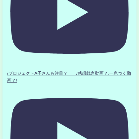
/プロジェクトA子さんも注目？ /感想戯言動画？.一息つく動
画？/