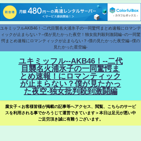
ユキミッフルAKB46！-二代目襲名火浦氷子の一同驚愕まとめ速報にロマンテ
ィックが止まらない？--僕が見たかった夜空！独女批判殺到激闘編--の一同驚
愕まとめ速報にロマンティックが止まらない？-僕の見たかった夜空編--僕の
見たかった星空編-
ユキミッフル--AKB46！--二代
目襲名火浦氷子の一同驚愕ま
とめ速報！にロマンティック
が止まらない？僕が見たかっ
た夜空-独女批判殺到激闘編
腐女子＜お客様皆様が掲載の記事等へアクセス、閲覧、こちらのサービ
スを利用される事でかろうじて運営できています＞本日は足元が悪い中
ご足労頂き誠に有難うございます。