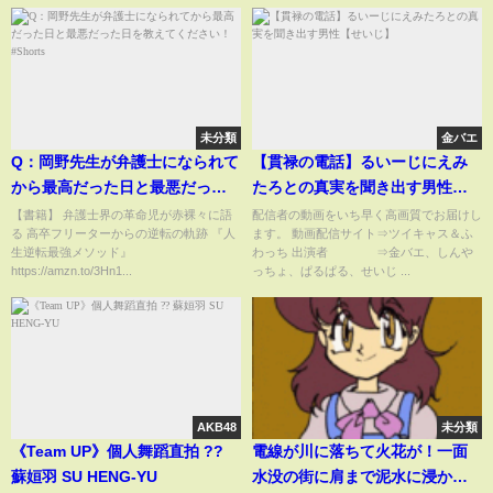
未分類
金バエ
Q：岡野先生が弁護士になられて
【貫禄の電話】るいーじにえみ
から最高だった日と最悪だった
たろとの真実を聞き出す男性
日を教えてください！#Shorts
【せいじ】
【書籍】 弁護士界の革命児が赤裸々に語
配信者の動画をいち早く高画質でお届けし
る 高卒フリーターからの逆転の軌跡 『人
ます。 動画配信サイト⇒ツイキャス＆ふ
生逆転最強メソッド』
わっち 出演者 ⇒金バエ、しんや
https://amzn.to/3Hn1...
っちょ、ぱるぱる、せいじ ...
AKB48
未分類
《Team UP》個人舞蹈直拍 ??
電線が川に落ちて火花が！一面
蘇姮羽 SU HENG-YU
水没の街に肩まで泥水に浸かる