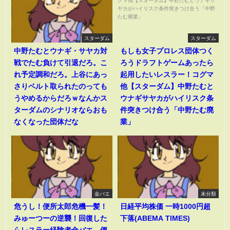
スターダム
スターダム
中野たむとウナギ・サヤカ対
もしも女子プロレス団体つく
戦でたむ負けて引退だろ。こ
ろうドラフトゲームあったら
れ予定調和だろ。上谷にあっ
起用したいレスラー！コグマ
さりベルト取られたのっても
他【スターダム】中野たむと
うやめるからだろｗなんかス
ウナギサヤカがハイリスク条
ターダムのシナリオならおも
件突きつけ合う「中野たむ廃
なくなった団体だな
業」
金バエ
未分類
危うし！便所太郎危機一髪！
日経平均株価 一時1000円超
みゅーつーの逆襲！回復した
下落(ABEMA TIMES)
らレスラー経験者金バエ、便