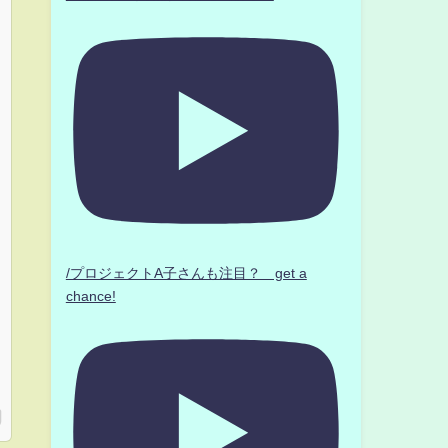
/プロジェクトA子さんも注目？ get a
chance!