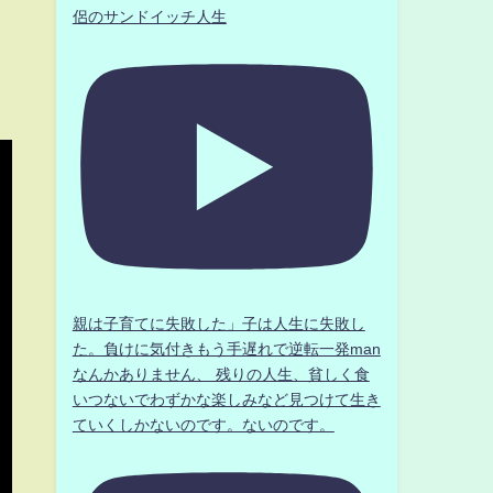
侶のサンドイッチ人生
親は子育てに失敗した」子は人生に失敗し
た。負けに気付きもう手遅れで逆転一発man
なんかありません、 残りの人生、貧しく食
いつないでわずかな楽しみなど見つけて生き
ていくしかないのです。ないのです。