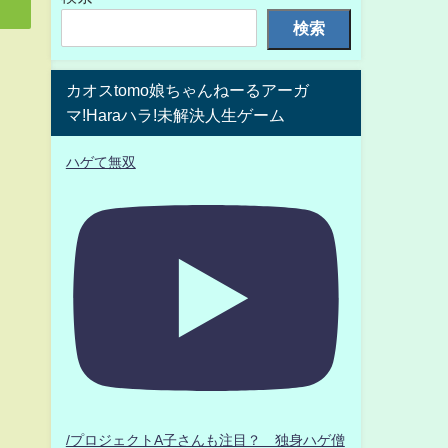
検索
カオスtomo娘ちゃんねーるアーガ
マ!Haraハラ!未解決人生ゲーム
ハゲて無双
/プロジェクトA子さんも注目？ 独身ハゲ僧