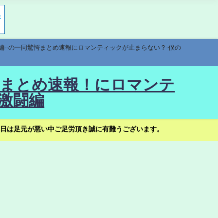
編--の一同驚愕まとめ速報にロマンティックが止まらない？-僕の
驚愕まとめ速報！にロマンテ
激闘編
日は足元が悪い中ご足労頂き誠に有難うございます。