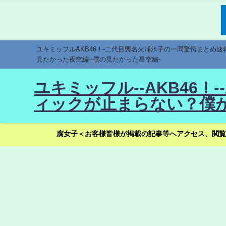
ユキミッフルAKB46！-二代目襲名火浦氷子の一同驚愕まとめ
見たかった夜空編--僕の見たかった星空編-
ユキミッフル--AKB46
ィックが止まらない？僕が
腐女子＜お客様皆様が掲載の記事等へアクセス、閲覧