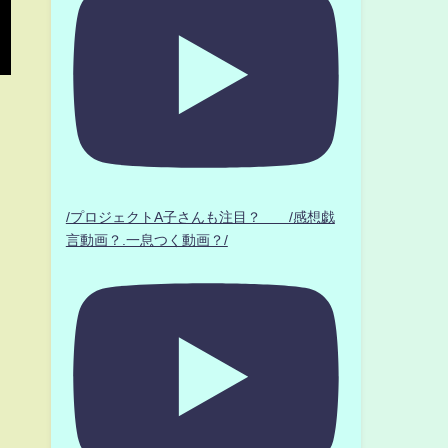
/プロジェクトA子さんも注目？ /感想戯
言動画？.一息つく動画？/