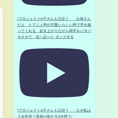
/プロジェクトA子さんも注目？ お母さん
だよ とアニメ声の可愛いらしい声で手を振
ってくれる 起き上がりながら両手をパタパ
タさせて 右へ左へと ダンスする
/プロジェクトA子さんも注目？ なぜ私は
入会拒否？真相が刺さる3分間？/