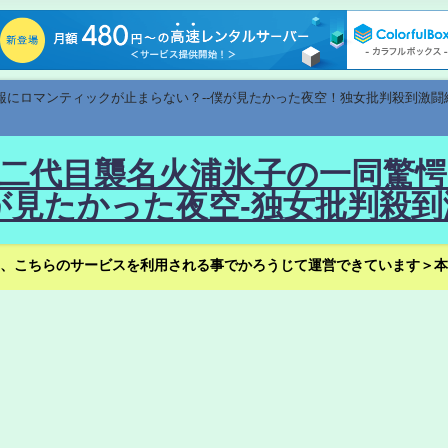
速報にロマンティックが止まらない？--僕が見たかった夜空！独女批判殺到激闘
！--二代目襲名火浦氷子の一同
見たかった夜空-独女批判殺到
、こちらのサービスを利用される事でかろうじて運営できています＞本