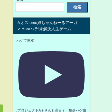
検索
カオスtomo娘ちゃんねーるアーガ
マ!Haraハラ!未解決人生ゲーム
ハゲて無双
/プロジェクトA子さんも注目？ 独身ハゲ僧