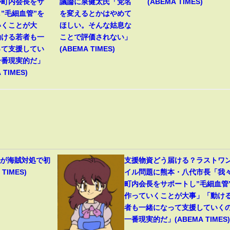
が町内会長をサ
議論に泉健太氏「党名
(ABEMA TIMES)
”毛細血管”を
を変えるとかはやめて
いくことが大
ほしい。そんな姑息な
動ける若者も一
ことで評価されない」
って支援してい
(ABEMA TIMES)
一番現実的だ」
 TIMES)
機が海賊対処で初
支援物資どう届ける？ラストワ
TIMES)
イル問題に熊本・八代市長「我
町内会長をサポートし”毛細血管
作っていくことが大事」「動け
者も一緒になって支援していく
一番現実的だ」(ABEMA TIMES)