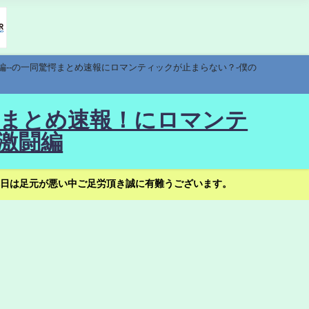
編--の一同驚愕まとめ速報にロマンティックが止まらない？-僕の
驚愕まとめ速報！にロマンテ
激闘編
日は足元が悪い中ご足労頂き誠に有難うございます。