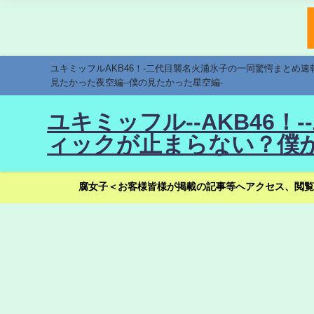
ユキミッフルAKB46！-二代目襲名火浦氷子の一同驚愕まとめ
見たかった夜空編--僕の見たかった星空編-
ユキミッフル--AKB46
ィックが止まらない？僕が
腐女子＜お客様皆様が掲載の記事等へアクセス、閲覧