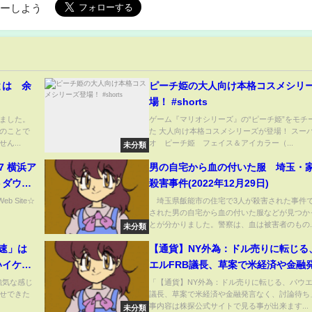
ローしよう
とは 余
ピーチ姫の大人向け本格コスメシリ
場！ #shorts
ました。
ゲーム『マリオシリーズ』の“ピーチ姫”をモチ
のことで
た 大人向け本格コスメシリーズが登場！ スー
ん...
オ ピーチ姫 フェイス＆アイカラー（...
未分類
7 横浜ア
男の自宅から血の付いた服 埼玉・家
ダウン‼️
殺害事件(2022年12月29日)
谷沙弥🖤
eb Site☆
埼玉県飯能市の住宅で3人が殺害された事件
された男の自宅から血の付いた服などが見つか
よろしく
とが分かりました。警察は、血は被害者のもの..
未分類
倍速」は
【通貨】NY外為：ドル売りに転じる
いイケイ
エルFRB議長、草案で米経済や金融
ジャニっ
く、討論待ち
強気な感じ
「【通貨】NY外為：ドル売りに転じる、パウエ
せできた
議長、草案で米経済や金融発言なく、討論待ち
事内容は株探公式サイトで見る事が出来ます...
未分類