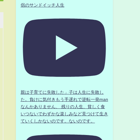
侶のサンドイッチ人生
親は子育てに失敗した」子は人生に失敗し
た。負けに気付きもう手遅れで逆転一発man
なんかありません、 残りの人生、貧しく食
いつないでわずかな楽しみなど見つけて生き
ていくしかないのです。ないのです。