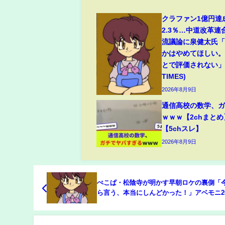
クラファン1億円達
2.3％…中道改革連
流議論に泉健太氏
かはやめてほしい
とで評価されない」(
TIMES)
2026年8月9日
通信高校の数学、
ｗｗｗ【2chまとめ
【5chスレ】
2026年8月9日
ぺこぱ・松陰寺が明かす早朝ロケの裏側「
ら言う、本当にしんどかった！」アベモニ20
放送にお祝い続々(ABEMA TIMES)