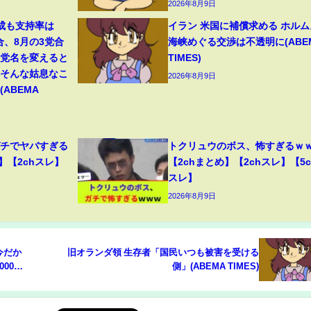
2026年8月9日
成も支持率は
イラン 米国に補償求める ホルム
合、8月の3党合
海峡めぐる交渉は不透明に(ABE
「党名を変えると
TIMES)
。そんな姑息なこ
2026年8月9日
ABEMA
ガチでヤバすぎる
トクリュウのボス、怖すぎるｗ
】【2chスレ】
【2chまとめ】【2chスレ】【5c
スレ】
2026年8月9日
今だか
旧オランダ領 生存者「国民いつも被害を受ける
00回
側」(ABEMA TIMES)