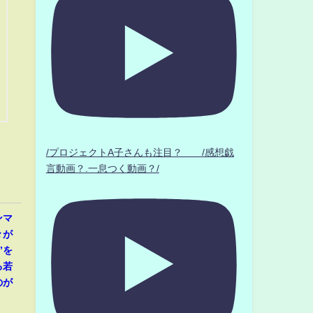
/プロジェクトA子さんも注目？ /感想戯
言動画？.一息つく動画？/
ンマ
々が
”を
る若
のが