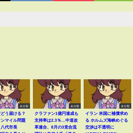
未分類
未分類
未分類
資どう届ける？
クラファン1億円達成も
イラン 米国に補償求め
ワンマイル問題
支持率は2.3％…中道改
る ホルムズ海峡めぐる
・八代市長
革連合、8月の3党合流
交渉は不透明に