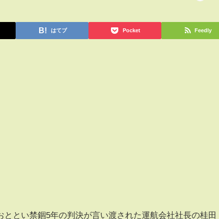
はてブ
Pocket
Feedly
ととい禁錮5年の判決が言い渡された運航会社社長の桂田