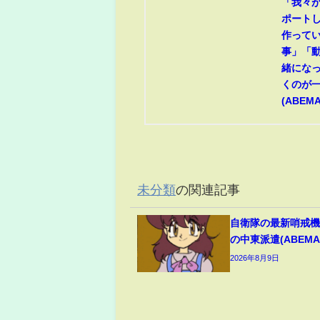
「我々
ポートし
作って
事」「
緒にな
くのが
(ABEMA
未分類
の関連記事
自衛隊の最新哨戒
の中東派遣(ABEMA 
2026年8月9日