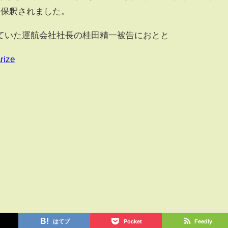
ろ保釈されました。
いた運航会社社長の桂田精一被告におとと
rize
はてブ
Pocket
Feedly