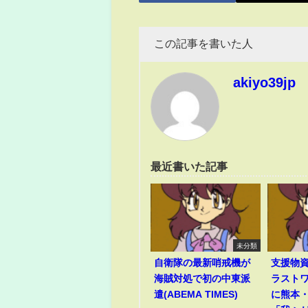
この記事を書いた人
akiyo39jp
最近書いた記事
未分類
自衛隊の最新哨戒機が
支援物
海賊対処で初の中東派
ラスト
遣(ABEMA TIMES)
に熊本