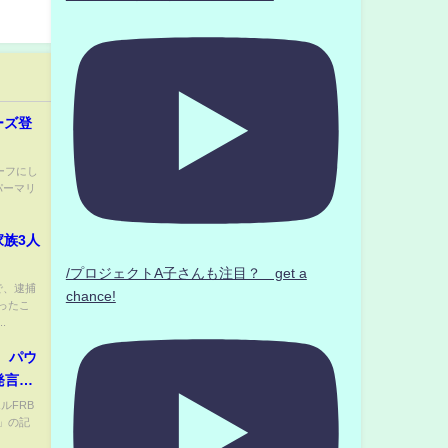
ーズ登
ーフにし
パーマリ
族3人
/プロジェクトA子さんも注目？ get a
で、逮捕
chance!
ったこ
.
、パウ
発言な
ルFRB
」の記