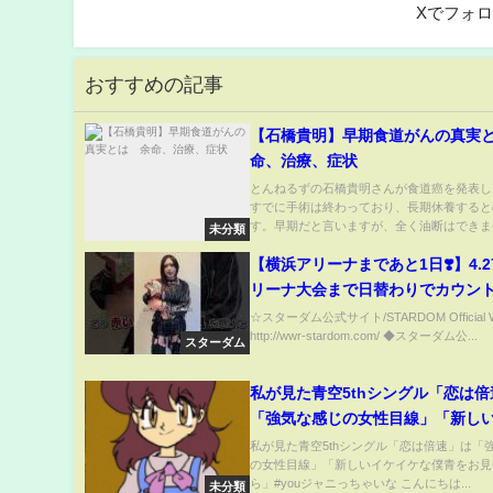
Xでフォ
おすすめの記事
【石橋貴明】早期食道がんの真実
命、治療、症状
とんねるずの石橋貴明さんが食道癌を発表し
すでに手術は終わっており、長期休養すると
す。早期だと言いますが、全く油断はできませ
未分類
【横浜アリーナまであと1日❣️】4.2
リーナ大会まで日替わりでカウント
ラストを飾るのは…👀 H.A.T.E. 上
☆スターダム公式サイト/STARDOM Official W
http://wwr-stardom.com/ ◆スターダム公...
🐦‍⬛ 明日は会場&配信での応援、
スターダム
お願いいたします🔥
私が見た青空5thシングル「恋は
「強気な感じの女性目線」「新し
ケな僕青をお見せできたら」#you
私が見た青空5thシングル「恋は倍速」は「
の女性目線」「新しいイケイケな僕青をお見
ちゃいな
ら」#youジャニっちゃいな こんにちは...
未分類