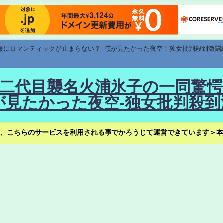
速報にロマンティックが止まらない？--僕が見たかった夜空！独女批判殺到激闘
！--二代目襲名火浦氷子の一同
見たかった夜空-独女批判殺到
、こちらのサービスを利用される事でかろうじて運営できています＞本