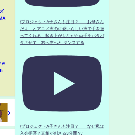
ズ
MA
/プロジェクトA子さんも注目？ お母さん
だよ とアニメ声の可愛いらしい声で手を振
ってくれる 起き上がりながら両手をパタパ
タさせて 右へ左へと ダンスする
ｗｗ
h
/プロジェクトA子さんも注目？ なぜ私は
入会拒否？真相が刺さる3分間？/