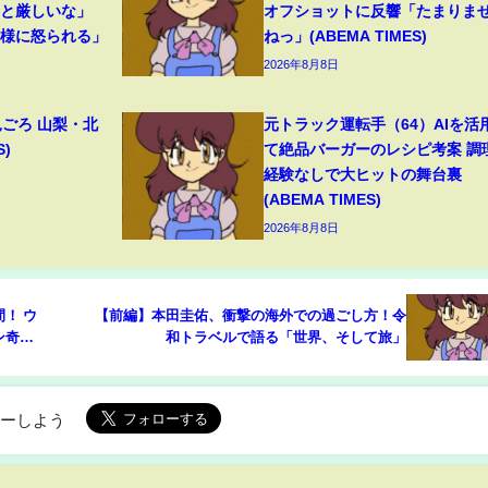
っと厳しいな」
オフショットに反響「たまりま
母様に怒られる」
ねっ」(ABEMA TIMES)
2026年8月8日
見ごろ 山梨・北
元トラック運転手（64）AIを活
S)
て絶品バーガーのレシピ考案 調
経験なしで大ヒットの舞台裏
(ABEMA TIMES)
2026年8月8日
！ ウ
【前編】本田圭佑、衝撃の海外での過ごし方！令
ン奇
和トラベルで語る「世界、そして旅」
か ロシ
ローしよう