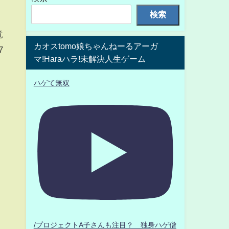
検索
竜
カオスtomo娘ちゃんねーるアーガ
7
マ!Haraハラ!未解決人生ゲーム
ハゲて無双
/プロジェクトA子さんも注目？ 独身ハゲ僧