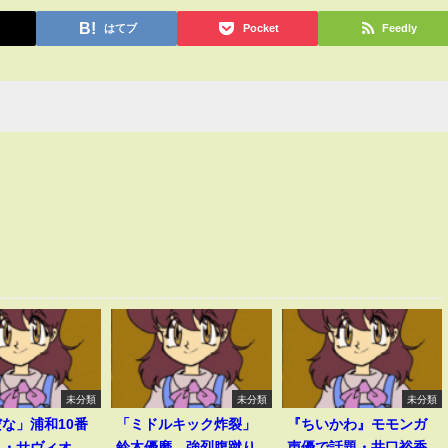
はてブ
Pocket
Feedly
未分類
未分類
未分類
な」浦和10番
「ミドルキック炸裂」
『ちいかわ』モモンガ
ス・サヴィオ
鈴木優磨、強烈腹蹴り
声優で話題・井口裕香