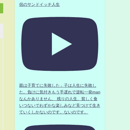
侶のサンドイッチ人生
親は子育てに失敗した」子は人生に失敗し
た。負けに気付きもう手遅れで逆転一発man
なんかありません、 残りの人生、貧しく食
いつないでわずかな楽しみなど見つけて生き
ていくしかないのです。ないのです。