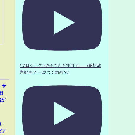
/プロジェクトA子さんも注目？ /感想戯
言動画？.一息つく動画？/
・サ
目
格が
題・
ビア