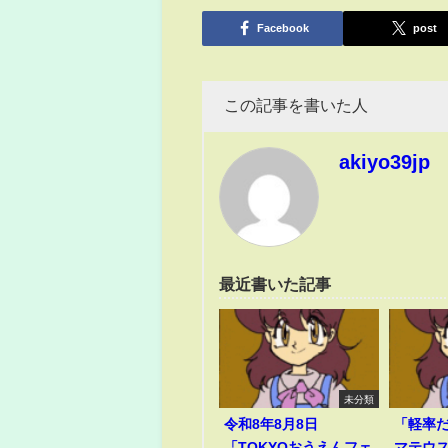
有
Facebook
post
この記事を書いた人
akiyo39jp
最近書いた記事
未分類
令和8年8月8日
「軽率だ
「TOKYOおうえんフェ
マテウ