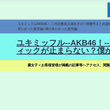
ユキミッフルAKB46！-二代目襲名火浦氷子の一同驚愕まとめ
見たかった夜空編--僕の見たかった星空編-
ユキミッフル--AKB46
ィックが止まらない？僕が
腐女子＜お客様皆様が掲載の記事等へアクセス、閲覧