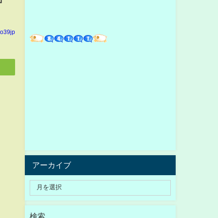
yo39jp
アーカイブ
検索