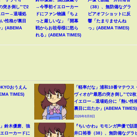
の突き倒し”で2
→今季初イエローカー
（38）、無防備なグラ
エロー→退場処
ドにファン物議「ちょ
ビアオフショットに反
熱い性格が裏目
っと厳しいな」「開幕
響「たまりませんね
」(ABEMA
戦からお祖母様に怒ら
っ」(ABEMA TIMES)
れる」(ABEMA TIMES)
OKYOおうえん
「軽率だな」浦和10番マテウス
A TIMES)
ヴィオが“最悪の突き倒し”で2枚
イエロー→退場処分に「熱い性
裏目に出たか」(ABEMA TIMES)
2026年8月8日
裂」鈴木優磨、強
『ちいかわ』モモンガ声優で話
イエローカードに
井口裕香（38）、無防備なグラ