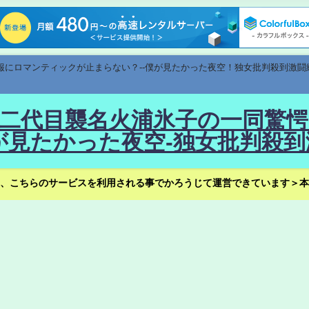
速報にロマンティックが止まらない？--僕が見たかった夜空！独女批判殺到激闘
！--二代目襲名火浦氷子の一同
見たかった夜空-独女批判殺到
、こちらのサービスを利用される事でかろうじて運営できています＞本