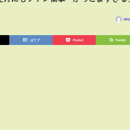
aki
はてブ
Pocket
Feedly