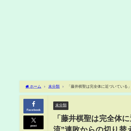
ホーム
未分類
「藤井棋聖は完全体に近づいている」
る」(ABEMA TIMES)
未分類
Facebook
「藤井棋聖は完全体に
post
流”連敗からの切り替