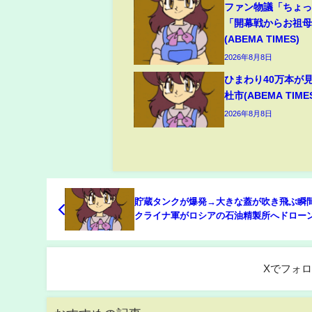
ファン物議「ちょ
「開幕戦からお祖
(ABEMA TIMES)
2026年8月8日
ひまわり40万本が
杜市(ABEMA TIME
2026年8月8日
貯蔵タンクが爆発→大きな蓋が吹き飛ぶ瞬間
クライナ軍がロシアの石油精製所へドロー
襲、世界3位の産油国が“燃料危機”で逆輸入
ア(ABEMA TIMES)
Xでフォ