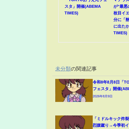
スタ」開催(ABEMA
が“最悪
TIMES)
枚目イ
分に「
に出たか
TIMES)
未分類
の関連記事
令和8年8月8日「T
フェスタ」開催(ABEM
2026年8月9日
「ミドルキック炸
烈腹蹴り→今季初