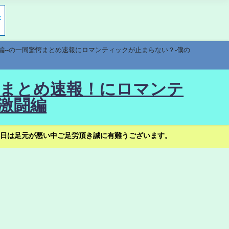
編--の一同驚愕まとめ速報にロマンティックが止まらない？-僕の
驚愕まとめ速報！にロマンテ
激闘編
日は足元が悪い中ご足労頂き誠に有難うございます。