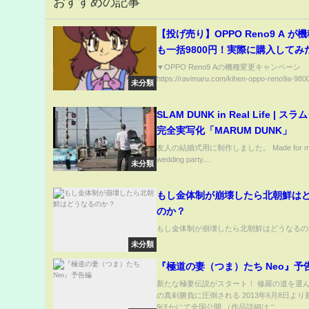
おすすめの記事
【投げ売り】OPPO Reno9 A が
も一括9800円！実際に購入してみ
モバイルのキャンペーンがアツい
▼OPPO Reno9 Aの機種変更キャンペーン
https://ravimaru.com/kihen-oppo-reno9a-9800
未分類
SLAM DUNK in Real Life | ス
完全実写化「MARUM DUNK」
友人の結婚式用に制作しました。 Made for my f
wedding party....
未分類
もし金体制が崩壊したら北朝鮮は
のか？
もし金体制が崩壊したら北朝鮮はどうなるのか
未分類
『極道の妻（つま）たち Neo』予
新たな極妻伝説がスタート！ 修羅の道を選
の真剣勝負に圧倒される 2013年6月8日よ
9ほかにて全国公開 （作品詳細はこ...