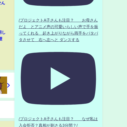
せん
/プロジェクトA子さんも注目？ お母さん
だよ とアニメ声の可愛いらしい声で手を振
用し
ってくれる 起き上がりながら両手をパタパ
理
タさせて 右へ左へと ダンスする
/プロジェクトA子さんも注目？ なぜ私は
入会拒否？真相が刺さる3分間？/