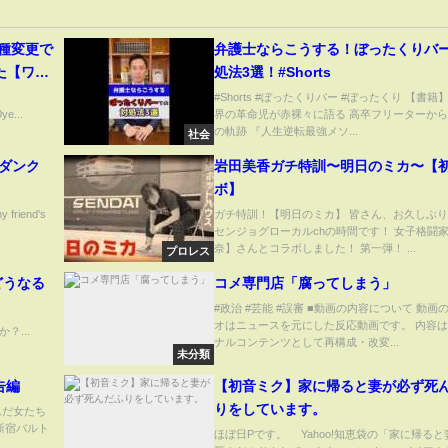
機種変更で
弁護士ならこうする！ぼったくりバ
た【ワイ
処法3選！#Shorts
】
#Shorts #ぼったくりバー #ぼったくり 【書籍
ye...
界の革命児が赤裸々に語る 高卒フリーターか
の軌跡 『人生逆転最強メソ...
社会
ラムダンク
岩田美香ガチ特訓〜明日のミカ〜【
ボ】
riend's
ガチ特訓！【明日のミカ】 皆さん、お久しぶ
センジョグローカルchの時間です！ 女子格闘
奈】さんとコラボしました！ 第一弾！ ...
プロレス
どうなる
コメ専門店「腐ってしまう」
#政治 #芸能 #誤審 ■動画の内容について 動画
オはニュースを元にした反応動画です。 内容
？...
ナルコンテンツとして再構成・改変...
未分類
告編
【初音ミク】家に帰ると妻が必ず死
りをしています。
んだ女たち
り新宿バルト
ほぼ日Pです。 Yahoo!知恵袋の「家に帰る