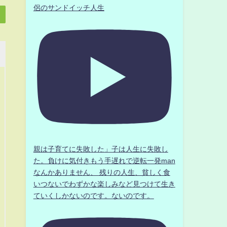
侶のサンドイッチ人生
親は子育てに失敗した」子は人生に失敗し
た。負けに気付きもう手遅れで逆転一発man
なんかありません、 残りの人生、貧しく食
いつないでわずかな楽しみなど見つけて生き
ていくしかないのです。ないのです。