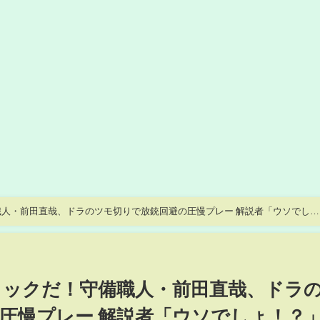
人・前田直哉、ドラのツモ切りで放銃回避の圧慢プレー 解説者「ウソでし
ロックだ！守備職人・前田直哉、ドラ
圧慢プレー 解説者「ウソでしょ！？」