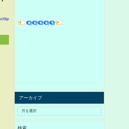
yo39jp
アーカイブ
検索