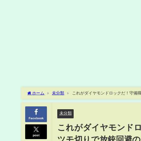
ホーム
未分類
これがダイヤモンドロックだ！守備職
ょ！？」/麻雀・Mトーナメント(ABEMA TIMES)
未分類
Facebook
これがダイヤモンド
post
ツモ切りで放銃回避の