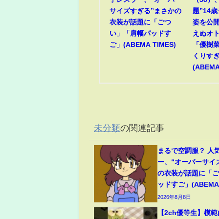
サイズすぎる”まさかの
題”14
衣装が話題に「ごつ
姿を公開
い」「肩幅パッドす
えぬオ
ご」(ABEMA TIMES)
「優樹
くりす
(ABEMA
未分類
の関連記事
まるで空調服？ 人
ー、“オーバーサイ
の衣装が話題に「
ッドすご」(ABEMA 
2026年8月8日
【2ch優等生】模