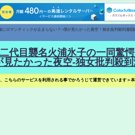
速報にロマンティックが止まらない？--僕が見たかった夜空！独女批判殺到激闘
！--二代目襲名火浦氷子の一同
見たかった夜空-独女批判殺到
、こちらのサービスを利用される事でかろうじて運営できています＞本