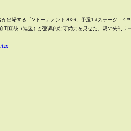
出場する「Mトーナメント2026」予選1stステージ・K卓
、前田直哉（連盟）が驚異的な守備力を見せた。親の先制リ
rize