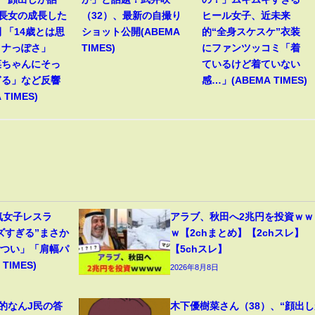
歳長女の成長した
（32）、最新の自撮り
ヒール女子、近未来
 「14歳とは思
ショット公開(ABEMA
的“全身スケスケ”衣装
トナっぽさ」
TIMES)
にファンツッコミ「着
菜ちゃんにそっ
ているけど着ていない
ぎる」など反響
感…」(ABEMA TIMES)
 TIMES)
気女子レスラ
アラブ、秋田へ2兆円を投資ｗｗ
ズすぎる”まさか
ｗ【2chまとめ】【2chスレ】
ごつい」「肩幅パ
【5chスレ】
TIMES)
2026年8月8日
範的なんJ民の答
木下優樹菜さん（38）、“顔出し