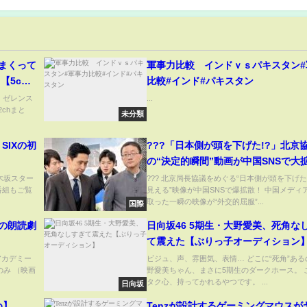
まくって
軍事力比較 インドｖｓパキスタン#
比較#インド#パキスタン
n) ゼレンス
...
chまと
未分類
SIXの初
???「日本側が頭を下げた!?」北京
の“決定的瞬間”動画が中国SNSで大
散???
木坂スター
??? 北京局長協議をめぐる“日本側が頭を下げ
番組もご覧
見える”映像が中国SNSで爆拡散！ 中国メディ
取った一瞬の映像が“外交的屈服”...
国際
魂の朗読劇
日向坂46 5期生・大野愛美、死角な
て震えた【ぶりっ子オーディション
アカデミー
ビジュ、声、雰囲気、表情… どこに“死角”あるの
のみ （映画
野愛美ちゃん、まさに5期生のダークホース。 
タク心、持ってかれるやつです。 ...
日向坂
め】
Tenzが設計するゲーミングマウスが