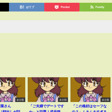
はてブ
Pocket
Feedly
未分類
未分類
未分類
樹菜さん
「ご夫婦でデートです
「この格好はセーフな
、“顔出しが話
か」と話題！武井咲
の？」ムキムキすぎる