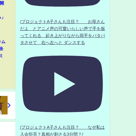
開
」
る」
/プロジェクトA子さんも注目？ お母さん
だよ とアニメ声の可愛いらしい声で手を振
ってくれる 起き上がりながら両手をパタパ
キム
タさせて 右へ左へと ダンスする
全
ミ
」
/プロジェクトA子さんも注目？ なぜ私は
入会拒否？真相が刺さる3分間？/