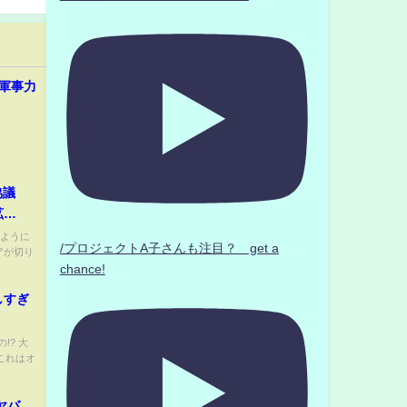
軍事力
協議
拡
たように
/プロジェクトA子さんも注目？ get a
アが切り
chance!
しすぎ
】
!? 大
これはオ
ヤバ