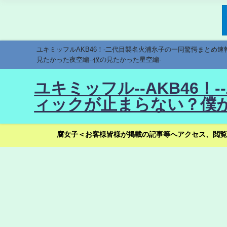
ユキミッフルAKB46！-二代目襲名火浦氷子の一同驚愕まとめ
見たかった夜空編--僕の見たかった星空編-
ユキミッフル--AKB46
ィックが止まらない？僕が
腐女子＜お客様皆様が掲載の記事等へアクセス、閲覧