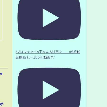
/プロジェクトA子さんも注目？ /感想戯
言動画？.一息つく動画？/
ｗ
が