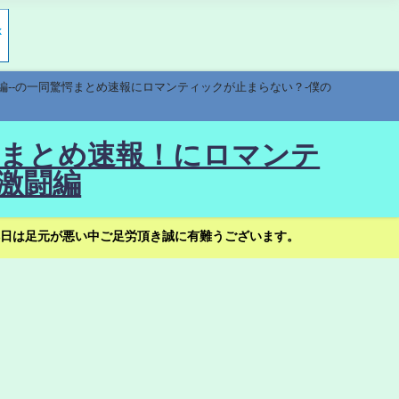
編--の一同驚愕まとめ速報にロマンティックが止まらない？-僕の
驚愕まとめ速報！にロマンテ
激闘編
日は足元が悪い中ご足労頂き誠に有難うございます。