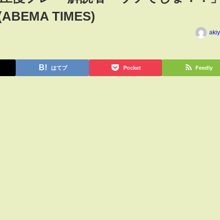
EMA TIMES)
aki
はてブ
Pocket
Feedly