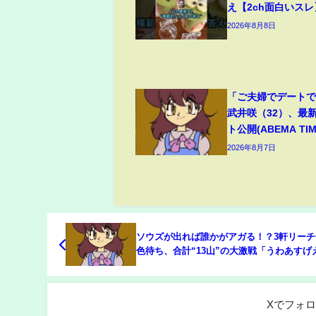
え【2ch面白いスレ
2026年8月8日
「ご夫婦でデート
武井咲（32）、最
ト公開(ABEMA TIM
2026年8月7日
ソウズが出れば誰かがアガる！？3軒リーチ
色待ち、合計“13山”の大激戦「うわあすげえ
麻雀・Mトーナメント(ABEMA TIMES)
Xでフォ