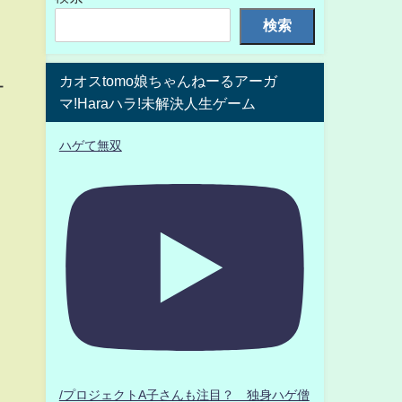
検索
カオスtomo娘ちゃんねーるアーガ
ー
マ!Haraハラ!未解決人生ゲーム
ハゲて無双
/プロジェクトA子さんも注目？ 独身ハゲ僧