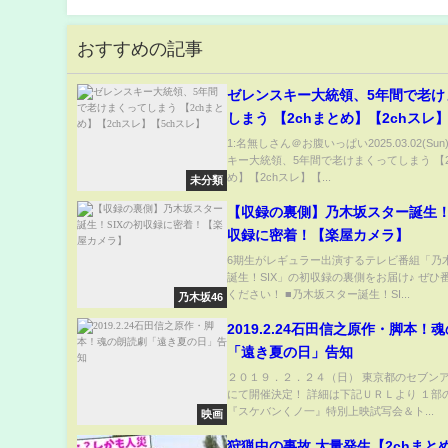
おすすめの記事
ゼレンスキー大統領、5年間で老け
しまう 【2chまとめ】【2chスレ】【5ch
スレ】
1:名無しさん＠お腹いっぱい2025.03.02(Su
キー大統領、5年間で老けまくってしまう 【2
め】【2chスレ】【...
未分類
【収録の裏側】乃木坂スター誕生！
収録に密着！【楽屋カメラ】
6期生がレギュラー出演するテレビ番組「乃
誕生！SIX」の初収録の裏側をお届け♪ ぜひ
ください！ ■乃木坂スター誕生！SI...
乃木坂46
2019.2.24石田信之原作・脚本！
「遠き夏の日」告知
２０１９．２．２４（日） 東京都のセブン
にて開催決定！ 詳細は下記ＵＲＬより １部
『スケバンくノ一』特別上映試写会＆ト...
映画
狩猟中の事故,大量発生【2chまと