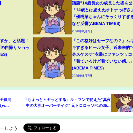
】
話題”14歳長女の成長した姿を公
「14歳とは思えぬオトナっぽさ
「優樹菜ちゃんにそっくりすぎ
など反響(ABEMA TIMES)
2026年8月7日
ですか」と話題！
「この格好はセーフなの？」ム
新の自撮りショッ
キすぎるヒール女子、近未来的“
ES)
身スケスケ”衣装にファンツッコ
「着ているけど着ていない感…
(ABEMA TIMES)
2026年8月7日
全員同
「ちょっとヒヤッとする」ル・マンで捉えた“真夜
w」/
中の大胆オーバーテイク” 元トロロッソF1の36歳
が度胸一発…称賛の声(ABEMA TIMES)
ローしよう