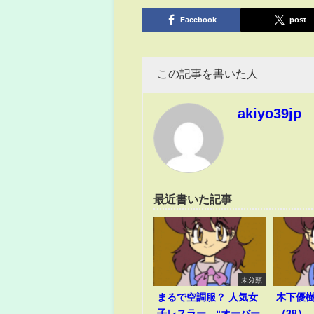
有
Facebook
post
この記事を書いた人
akiyo39jp
最近書いた記事
未分類
まるで空調服？ 人気女
木下優
子レスラー、“オーバー
（38）