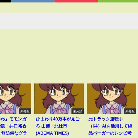
未分類
未分類
未分類
かわ』モモンガ
ひまわり40万本が見ご
元トラック運転手
話題・井口裕香
ろ 山梨・北杜市
（64）AIを活用して絶
、無防備なグラ
(ABEMA TIMES)
品バーガーのレシピ考