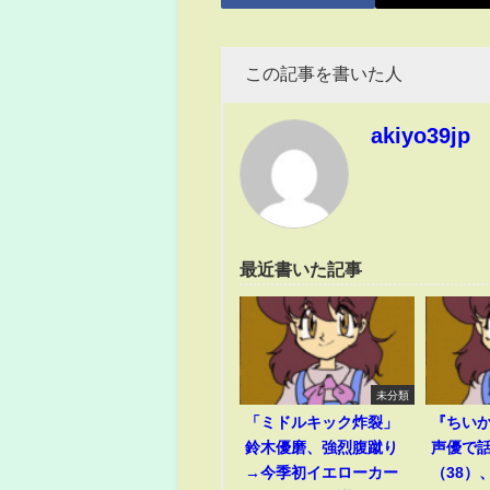
この記事を書いた人
akiyo39jp
最近書いた記事
未分類
「ミドルキック炸裂」
『ちい
鈴木優磨、強烈腹蹴り
声優で
→今季初イエローカー
（38）