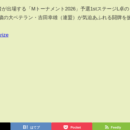
出場する「Mトーナメント2026」予選1stステージL卓の
65歳の大ベテラン・吉田幸雄（連盟）が気迫あふれる闘牌を
rize
はてブ
Pocket
Feedly