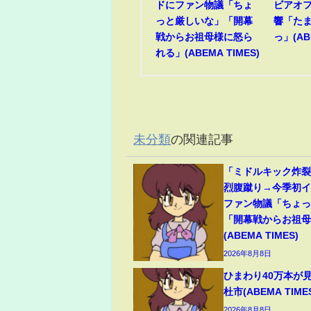
ドにファン物議「ちょ
ビアオ
っと厳しいな」「開幕
響「た
戦からお祖母様に怒ら
っ」(AB
れる」(ABEMA TIMES)
未分類
の関連記事
「ミドルキック炸
烈腹蹴り→今季初
ファン物議「ちょ
「開幕戦からお祖
(ABEMA TIMES)
2026年8月8日
ひまわり40万本が
杜市(ABEMA TIME
2026年8月8日