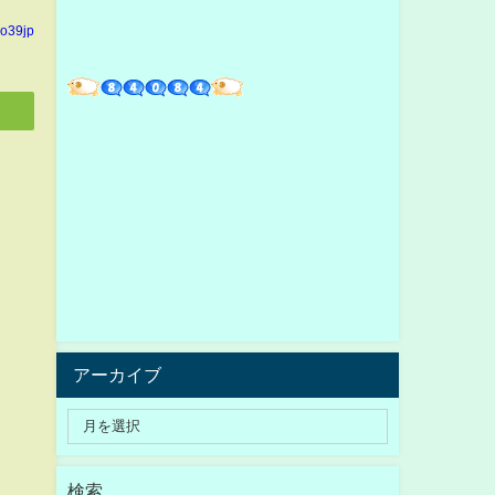
yo39jp
アーカイブ
検索