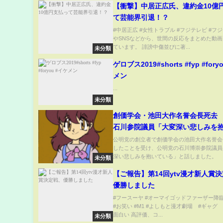
【衝撃】中居正広氏、違約金10億
て芸能界引退！？
#中居正広 #女性トラブル #フジテレビ #フジ
やSNSなどから、世間の反応をまとめた動
ています。 誹謗中傷並びに著...
未分類
ゲロブス2019#shorts #fyp #fory
メン
...
未分類
創価学会・池田大作名誉会長死去
石川参院議員「大変深い悲しみを
る」（2023年11月20日）
公明党の創立者で創価学会の池田大作名誉会
したことを受け、公明党の石川博崇参院議員
深い悲しみを抱いている」と話しました。 創
未分類
【ご報告】第14回ytv漫才新人賞
優勝しました
#フースーヤ #オーマイゴッドファーザー降臨 #y
#お笑い #M1 #よしもと漫才劇場 #ギャグ 
面白い 高評価、コ...
未分類