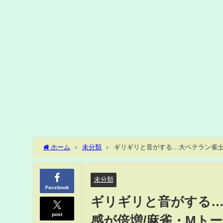
ホーム
未分類
ギリギリと音がする…大ベテラン雀士、気
未分類
Facebook
ギリギリと音がする…
post
感が倍増/麻雀・Mトーナメ