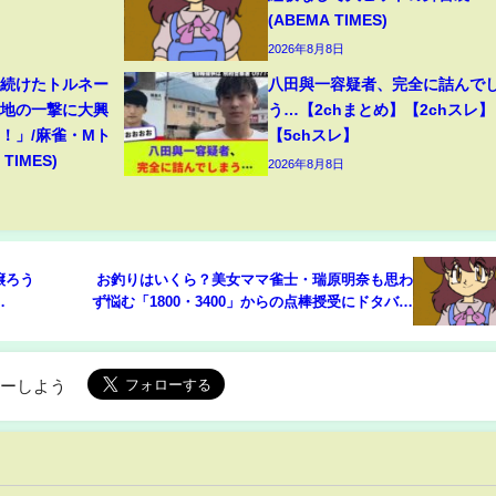
(ABEMA TIMES)
2026年8月8日
り続けたトルネー
八田與一容疑者、完全に詰んで
意地の一撃に大興
う…【2chまとめ】【2chスレ】
！」/麻雀・Mト
【5chスレ】
TIMES)
2026年8月8日
譲ろう
お釣りはいくら？美女ママ雀士・瑞原明奈も思わ
ず悩む「1800・3400」からの点棒授受にドタバタ
＆ほっこり「かわいすぎて苦しい…」/麻雀・Mト
ーナメント(ABEMA TIMES)
ローしよう