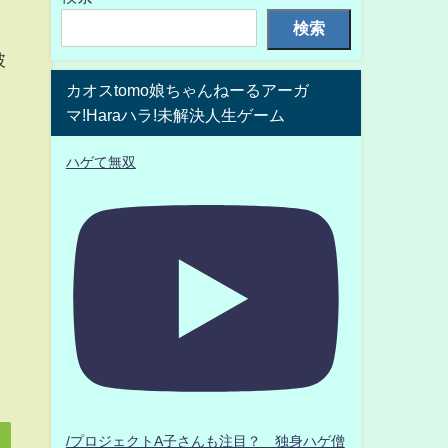
検索
披
カオスtomo娘ちゃんねーるアーガ
マ!Haraハラ!未解決人生ゲーム
ハゲて無双
/プロジェクトA子さんも注目？ 独身ハゲ僧