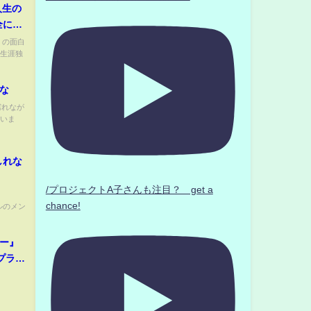
人生の
全に飽
）の面白
、生涯独
れな
霧れなが
ていま
しれな
/プロジェクトA子さんも注目？ get a
chance!
ャンネルのメン
レー』
京プラザ