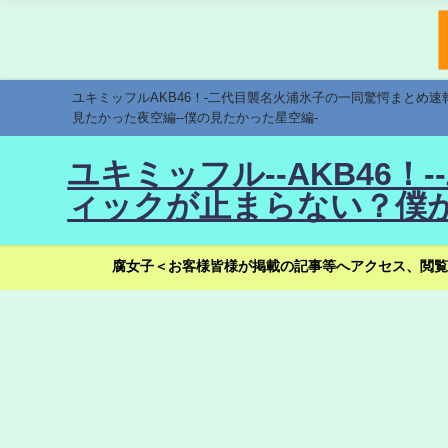
ユキミッフルAKB46！-二代目襲名火浦氷子の一同驚愕まとめ
見たかった夜空編--僕の見たかった星空編-
ユキミッフル--AKB46
ィックが止まらない？僕が
腐女子＜お客様皆様が掲載の記事等へアクセス、閲覧