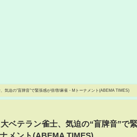
迫の“盲牌音”で緊張感が倍増/麻雀・Mトーナメント(ABEMA TIMES)
大ベテラン雀士、気迫の“盲牌音”で
ント(ABEMA TIMES)