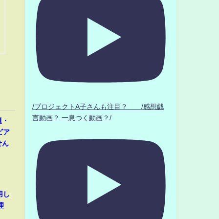
/プロジェクトA子さんも注目？ /感想戯
言動画？.一息つく動画？/
題・
ビア
せん
用し
理