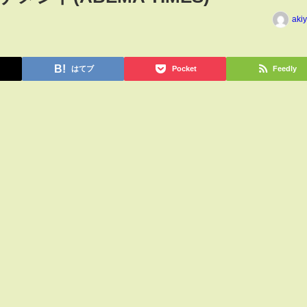
aki
はてブ
Pocket
Feedly