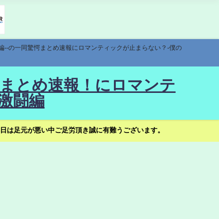
編--の一同驚愕まとめ速報にロマンティックが止まらない？-僕の
驚愕まとめ速報！にロマンテ
激闘編
日は足元が悪い中ご足労頂き誠に有難うございます。