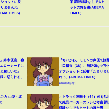
フショットに反
案 調理経験なしで大ヒ
まりませんね
ットの舞台裏(ABEMA
EMA TIMES)
TIMES)
裂」鈴木優磨、強
『ちいかわ』モモンガ声優で話
イエローカードに
井口裕香（38）、無防備なグラ
っと厳しいな」
オフショットに反響「たまりま
母様に怒られる」
ねっ」(ABEMA TIMES)
2026年8月8日
見ごろ 山梨・北
元トラック運転手（64）AIを活
S)
て絶品バーガーのレシピ考案 調
経験なしで大ヒットの舞台裏