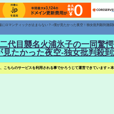
速報にロマンティックが止まらない？--僕が見たかった夜空！独女批判殺到激闘
！--二代目襲名火浦氷子の一同
見たかった夜空-独女批判殺到
、こちらのサービスを利用される事でかろうじて運営できています＞本