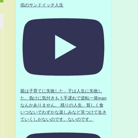
侶のサンドイッチ人生
親は子育てに失敗した」子は人生に失敗し
た。負けに気付きもう手遅れで逆転一発man
なんかありません、 残りの人生、貧しく食
いつないでわずかな楽しみなど見つけて生き
ていくしかないのです。ないのです。