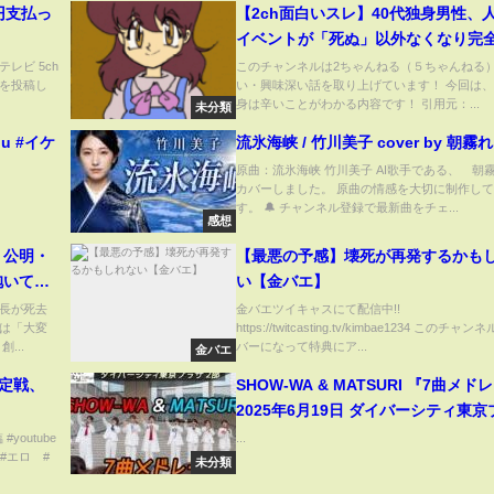
円支払っ
【2ch面白いスレ】40代独身男性、
イベントが「死ぬ」以外なくなり完
きる【ゆっくり解説】
テレビ 5ch
このチャンネルは2ちゃんねる（５ちゃんねる
画を投稿し
い・興味深い話を取り上げています！ 今回は
身は辛いことがわかる内容です！ 引用元：...
未分類
ou #イケ
流氷海峡 / 竹川美子 cover by 朝霧
原曲：流氷海峡 竹川美子 AI歌手である、 朝
カバーしました。 原曲の情感を大切に制作し
す。 🔔 チャンネル登録で最新曲をチェ...
感想
 公明・
【最悪の予感】壊死が再発するかも
抱いてい
い【金バエ】
長が死去
金バエツイキャスにて配信中!!
は「大変
https://twitcasting.tv/kimbae1234 このチ
...
バーになって特典にア...
金バエ
決定戦、
SHOW-WA & MATSURI 『7曲メド
2025年6月19日 ダイバーシティ東
2部
outube
...
#エロ #
未分類