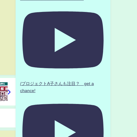
/プロジェクトA子さんも注目？ get a
chance!