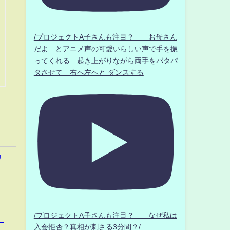
/プロジェクトA子さんも注目？ お母さん
だよ とアニメ声の可愛いらしい声で手を振
ってくれる 起き上がりながら両手をパタパ
タさせて 右へ左へと ダンスする
リ
/プロジェクトA子さんも注目？ なぜ私は
ー
入会拒否？真相が刺さる3分間？/