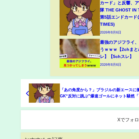
カード」と反響、
隊 THE GHOST IN
第5話エンドカード公
TIMES)
2026年8月6日
最強のアジフライ
うｗｗｗ【2chまと
レ】【5chスレ】
2026年8月6日
「あの角度から？」ブラジルの新エースに
GK“反対に跳ぶ”爆速ゴールにネット騒然
の」「意味わからん」(ABEMA TIMES)
Xでフォ