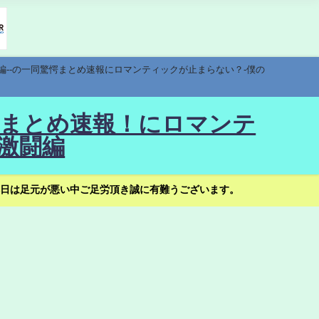
編--の一同驚愕まとめ速報にロマンティックが止まらない？-僕の
驚愕まとめ速報！にロマンテ
激闘編
日は足元が悪い中ご足労頂き誠に有難うございます。