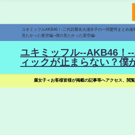
ユキミッフルAKB46！-二代目襲名火浦氷子の一同驚愕まとめ
見たかった夜空編--僕の見たかった星空編-
ユキミッフル--AKB46
ィックが止まらない？僕が
腐女子＜お客様皆様が掲載の記事等へアクセス、閲覧