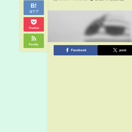
はてブ
Pocket
Feedly
Facebook
post