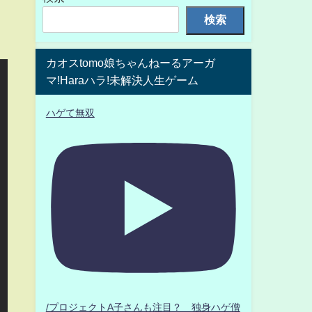
検索
カオスtomo娘ちゃんねーるアーガ
マ!Haraハラ!未解決人生ゲーム
ハゲて無双
/プロジェクトA子さんも注目？ 独身ハゲ僧