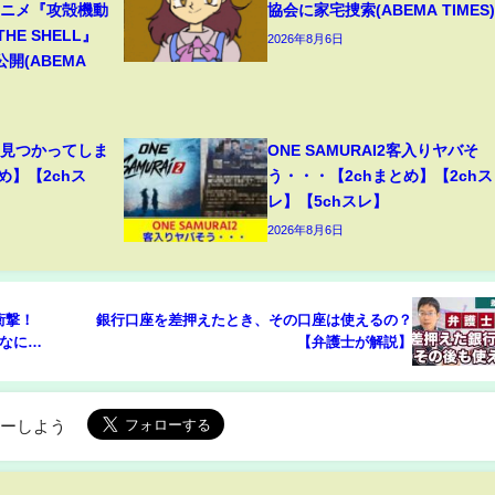
アニメ『攻殻機動
協会に家宅捜索(ABEMA TIMES)
 THE SHELL』
2026年8月6日
開(ABEMA
、見つかってしま
ONE SAMURAI2客入りヤバそ
め】【2chス
う・・・【2chまとめ】【2chス
レ】【5chスレ】
2026年8月6日
衝撃！
銀行口座を差押えたとき、その口座は使えるの？
「なに今
【弁護士が解説】
ローしよう