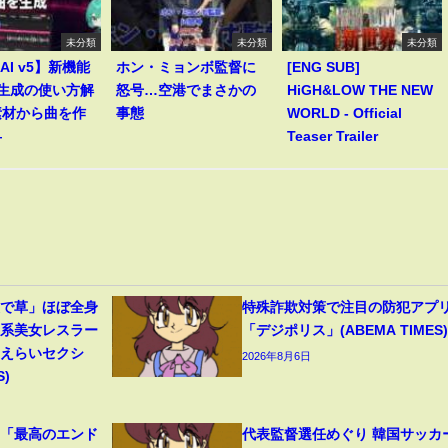
未分類
未分類
未分類
 AI v5】新機能
ホン・ミョンボ監督に
[ENG SUB]
le生成の使い方解
怒号…空港でまさかの
HiGH&LOW THE NEW
素材から曲を作
事態
WORLD - Official
―
Teaser Trailer
装で草」ほぼ全身
特殊詐欺対策で注目の防犯アプ
ン系美女レスラー
「デジポリス」(ABEMA TIMES)
「えらいセクシ
2026年8月6日
S)
」「最高のエンド
代表監督選任めぐり 韓国サッカ