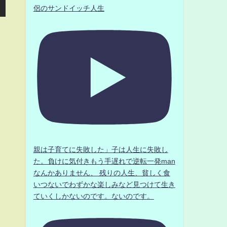
侶のサンドイッチ人生
親は子育てに失敗した」子は人生に失敗し
た。負けに気付きもう手遅れで逆転一発man
なんかありません、 残りの人生、貧しく食
いつないでわずかな楽しみなど見つけて生き
ていくしかないのです。ないのです。