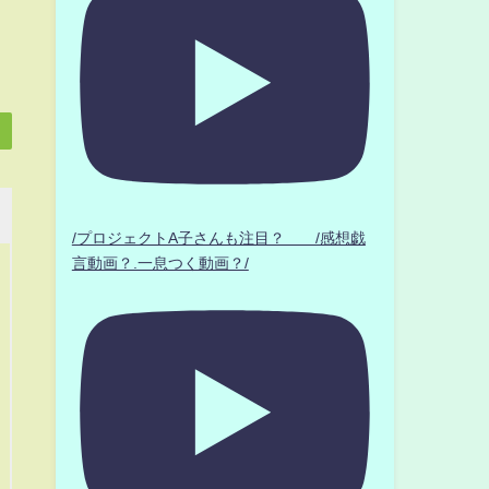
/プロジェクトA子さんも注目？ /感想戯
言動画？.一息つく動画？/