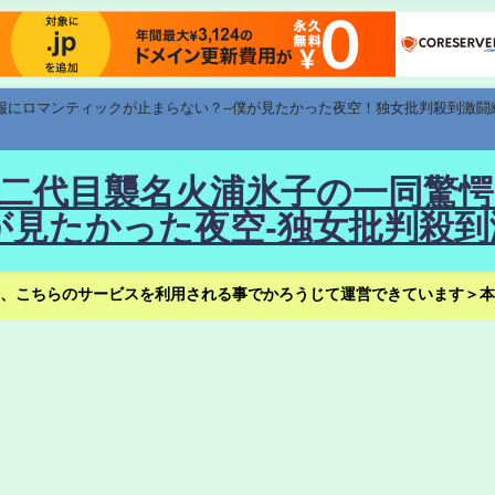
速報にロマンティックが止まらない？--僕が見たかった夜空！独女批判殺到激闘
！--二代目襲名火浦氷子の一同
見たかった夜空-独女批判殺到
、こちらのサービスを利用される事でかろうじて運営できています＞本