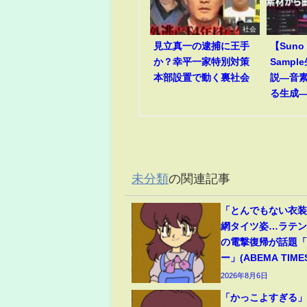
社会
見立真一の逮捕に王手
【Suno
か？幸平一家特別対策
Samp
本部設置で動く裏社会
説―音
る生成
未分類
の関連記事
「とんでもない衣
網タイツ姿…ラテ
の電撃復帰が話題
ー」(ABEMA TIME
2026年8月6日
「かっこよすぎる