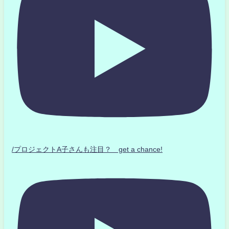
/プロジェクトA子さんも注目？ get a chance!