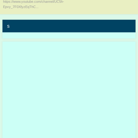
https://www.youtube.com/channel/UC5h-
Epvy_7F0XfyzEqThC...
s