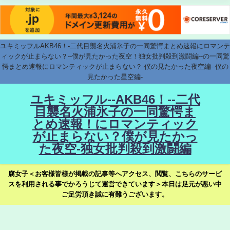
ユキミッフルAKB46！-二代目襲名火浦氷子の一同驚愕まとめ速報にロマンテ
ィックが止まらない？--僕が見たかった夜空！独女批判殺到激闘編--の一同驚
愕まとめ速報にロマンティックが止まらない？-僕の見たかった夜空編--僕の
見たかった星空編-
ユキミッフル--AKB46！--二代
目襲名火浦氷子の一同驚愕ま
とめ速報！にロマンティック
が止まらない？僕が見たかっ
た夜空-独女批判殺到激闘編
腐女子＜お客様皆様が掲載の記事等へアクセス、閲覧、こちらのサービ
スを利用される事でかろうじて運営できています＞本日は足元が悪い中
ご足労頂き誠に有難うございます。