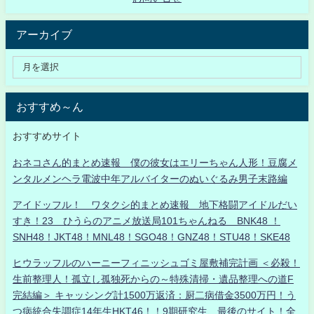
アーカイブ
おすすめ～ん
おすすめサイト
おネコさん的まとめ速報 僕の彼女はエリーちゃん人形！豆腐メ
ンタルメンヘラ電波中年アルバイターのぬいぐるみ男子末路編
アイドッフル！ ワタクシ的まとめ速報 地下格闘アイドルだい
すき！23 ひうらのアニメ放送局101ちゃんねる BNK48 ！
SNH48！JKT48！MNL48！SGO48！GNZ48！STU48！SKE48
ヒウラッフルのハーニーフィニッシュゴミ屋敷補完計画 ＜必殺！
生前整理人！孤立し孤独死からの～特殊清掃・遺品整理への道F
完結編＞ キャッシング計1500万返済：厨二病借金3500万円！う
つ病統合失調症14年生HKT46！！9期研究生、最後のサイト！全