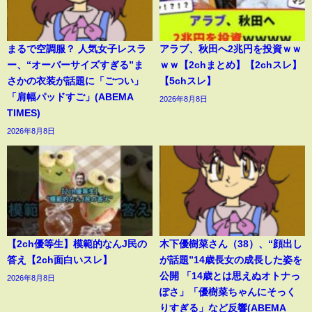
まるで空調服？ 人気女子レスラ
アラブ、秋田へ2兆円を投資ｗｗ
ー、“オーバーサイズすぎる”ま
ｗｗ【2chまとめ】【2chスレ】
さかの衣装が話題に「ごつい」
【5chスレ】
「肩幅パッドすご」(ABEMA
2026年8月8日
TIMES)
2026年8月8日
【2ch優等生】模範的なんJ民の
木下優樹菜さん（38）、“顔出し
答え【2ch面白いスレ】
が話題”14歳長女の成長した姿を
公開 「14歳とは思えぬオトナっ
2026年8月8日
ぽさ」「優樹菜ちゃんにそっく
りすぎる」など反響(ABEMA