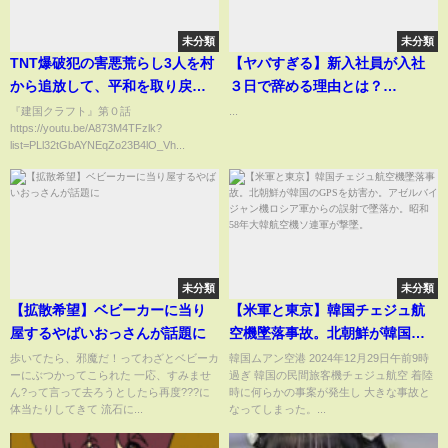
未分類
未分類
TNT爆破犯の害悪荒らし3人を村
【ヤバすぎる】新入社員が入社
から追放して、平和を取り戻す-
３日で辞める理由とは？
新50人クラフト#14マインクラフ
#shorts #東京ウーバーズ
『建国クラフト』第０話
...
https://youtu.be/A873M4TFzlk?
ト Minecraft【KUN】
#tiktok #あるある #大学生 #社会
list=PLl32tGbAYNEqZo23B4lO_Vh...
人 #就活 #就職 #転職 #新卒 #退
職 #仕事 #働き方 #末路
未分類
未分類
【拡散希望】ベビーカーに当り
【米軍と東京】韓国チェジュ航
屋するやばいおっさんが話題に
空機墜落事故。北朝鮮が韓国の
GPSを妨害か。アゼルバイジャ
歩いてたら、邪魔だ！ってわざとベビーカ
韓国ムアン空港 2024年12月29日午前9時
ーにぶつかってこられた 一応、すみませ
過ぎ 韓国の民間旅客機チェジュ航空 着陸
ン機ロシア軍からの誤射で墜落
ん?って言って去ろうとしたら再度???に
時に何らかの事案が発生し 大きな事故と
か。昭和58年大韓航空機ソ連軍
体当たりしてきて 流石に...
なってしまった。...
が撃墜。