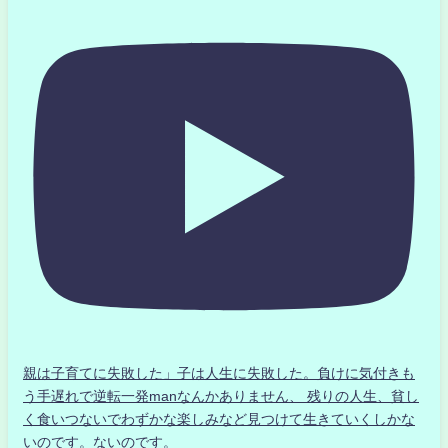
親は子育てに失敗した」子は人生に失敗した。負けに気付きも
う手遅れで逆転一発manなんかありません、 残りの人生、貧し
く食いつないでわずかな楽しみなど見つけて生きていくしかな
いのです。ないのです。