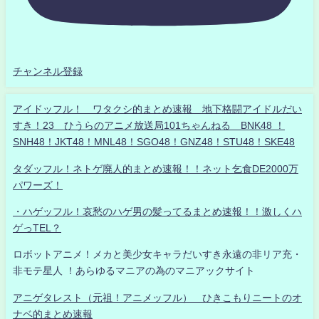
チャンネル登録
アイドッフル！ ワタクシ的まとめ速報 地下格闘アイドルだい
すき！23 ひうらのアニメ放送局101ちゃんねる BNK48 ！
SNH48！JKT48！MNL48！SGO48！GNZ48！STU48！SKE48
タダッフル！ネトゲ廃人的まとめ速報！！ネット乞食DE2000万
パワーズ！
・ハゲッフル！哀愁のハゲ男の髪ってるまとめ速報！！激しくハ
ゲっTEL？
ロボットアニメ！メカと美少女キャラだいすき永遠の非リア充・
非モテ星人 ！あらゆるマニアの為のマニアックサイト
アニゲタレスト（元祖！アニメッフル） ひきこもりニートのオ
ナベ的まとめ速報