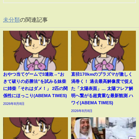
未分類
の関連記事
おやつ当てゲームで3連敗→“お
直径170kmのプラズマが激しく
きて破りの必勝法”を試みる妹柴
渦巻く！ 過去最高解像度で捉え
に姉柴「それはダメ！」 2匹の関
た「太陽表面」… 太陽フレア解
係性にほっこり(ABEMA TIMES)
明へ繋がる超貴重な最新観測 ハ
ワイ(ABEMA TIMES)
2026年8月8日
2026年8月8日