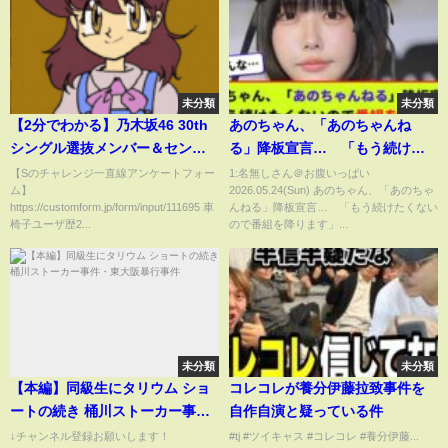
未分類
未分類
【2分でわかる】乃木坂46 30th
あのちゃん、「あのちゃんね
シングル選抜メンバー＆センタ
る」降板宣言… 「もう続けた
ー！齋藤飛鳥か、秋元真夏か、
くないので番組を降ります」
【Sのチャレンジ一直線アンケートフォー
1:名無しさん＠お腹いっぱい
ム】
2026.05.24(Sun) あのちゃん、「あのちゃ
賀喜遥香か？
【2chまとめ】【2chスレ】
https://customform.jp/form/input/111695 車
んねる」降板宣言… 「もう続けたくない
【5chスレ】
椅子ユーザ歴2...
ので番組を降ります」...
未分類
未分類
【本編】同級生にタリウム ショ
コレコレが養分伊藤拉致事件を
ートの続き 桶川ストーカー事
自作自演と疑っている件
件・東大阪暴行事件
↓チャンネル登録お願いします！
#tj #ツイキャス #コレコレ #養分伊藤...