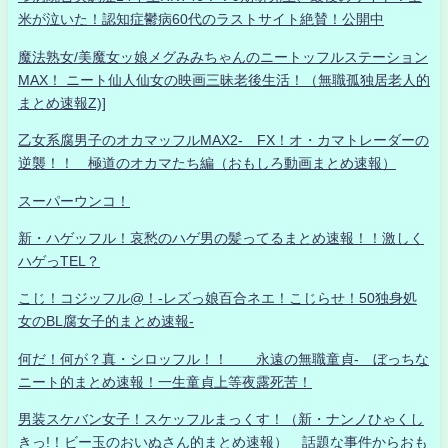
米が泣いた！認知症鬱病60代のラストサイト絶賛！公開中
魔法熟女/美魔女ッ娘メグみみちゃんのニートッフルステーション
MAX！ ニート仙人仙女の映画三昧老後生活！（無職孤独居老人的
まとめ速報Z)]
乙女系腐男子のオカマッフルMAX2- FX！オ・カマトレーダーの
逆襲！！ 極道のオカマたち編（おもしろ動画まとめ速報）
スーパーウンコ！
新・ハゲッフル！哀愁のハゲ男の髪ってるまとめ速報！！激しく
ハゲっTEL？
こじ！コジッフル@！-レズっ娘百合ネエ！こじらせ！50独身処
女のBL腐女子的まとめ速報-
何だ！何が？真・シロッフル！！ 永遠の無職童貞- ぼっちな
ニート的まとめ速報！一生童貞上等夜露死苦！
男装スケバン女子！スケッフルまっくす！（新・ナンノひゃくし
きっ!！ビー玉のおいぬさん的まとめ速報） 話題な事件からおも