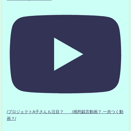
/プロジェクトA子さんも注目？ /感想戯言動画？.一息つく動
画？/