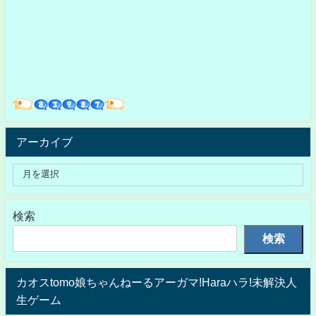
アーカイブ
検索
検索
カオスtomo娘ちゃんねーるアーガマ!Haraハラ!未解決人
生ゲーム