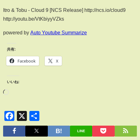
Itro & Tobu - Cloud 9 [NCS Release] http://ncs.io/cloud9
http://youtu.be/VtKbiyyVZks
powered by
Auto Youtube Summarize
共有:
Facebook
X
いいね:
Facebook
X
共
有
LINE