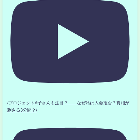
/プロジェクトA子さんも注目？ なぜ私は入会拒否？真相が
刺さる3分間？/