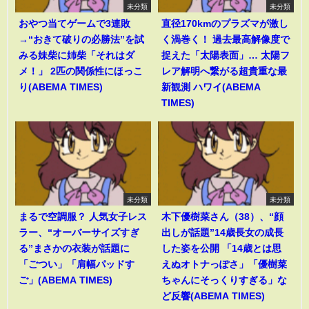
未分類
未分類
おやつ当てゲームで3連敗
直径170kmのプラズマが激し
→“おきて破りの必勝法”を試
く渦巻く！ 過去最高解像度で
みる妹柴に姉柴「それはダ
捉えた「太陽表面」… 太陽フ
メ！」 2匹の関係性にほっこ
レア解明へ繋がる超貴重な最
り(ABEMA TIMES)
新観測 ハワイ(ABEMA
TIMES)
未分類
未分類
まるで空調服？ 人気女子レス
木下優樹菜さん（38）、“顔
ラー、“オーバーサイズすぎ
出しが話題”14歳長女の成長
る”まさかの衣装が話題に
した姿を公開 「14歳とは思
「ごつい」「肩幅パッドす
えぬオトナっぽさ」「優樹菜
ご」(ABEMA TIMES)
ちゃんにそっくりすぎる」な
ど反響(ABEMA TIMES)