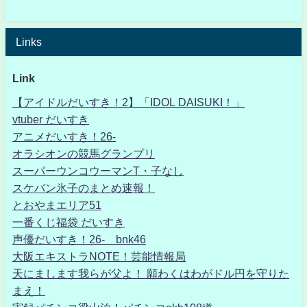
Links
Link
【アイドルだいすき！2】「IDOL DAISUKI！」
vtuber だいすき
アニメだいすき！26-
オラシオンの競馬グランプリ
スーパーウンコウーマンT・子なし
スケバン氷子のまとめ速報！
とおやまエリア51
一番くじ福袋 だいすき
声優だいすき！26- bnk46
大阪エキストラNOTE！芸能情報局
天にまします我らが父よ！ 願わくはわがドル円を守りた
まえ！