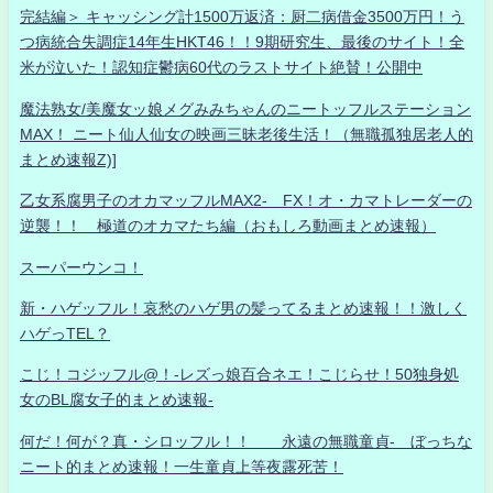
完結編＞ キャッシング計1500万返済：厨二病借金3500万円！う
つ病統合失調症14年生HKT46！！9期研究生、最後のサイト！全
米が泣いた！認知症鬱病60代のラストサイト絶賛！公開中
魔法熟女/美魔女ッ娘メグみみちゃんのニートッフルステーション
MAX！ ニート仙人仙女の映画三昧老後生活！（無職孤独居老人的
まとめ速報Z)]
乙女系腐男子のオカマッフルMAX2- FX！オ・カマトレーダーの
逆襲！！ 極道のオカマたち編（おもしろ動画まとめ速報）
スーパーウンコ！
新・ハゲッフル！哀愁のハゲ男の髪ってるまとめ速報！！激しく
ハゲっTEL？
こじ！コジッフル@！-レズっ娘百合ネエ！こじらせ！50独身処
女のBL腐女子的まとめ速報-
何だ！何が？真・シロッフル！！ 永遠の無職童貞- ぼっちな
ニート的まとめ速報！一生童貞上等夜露死苦！