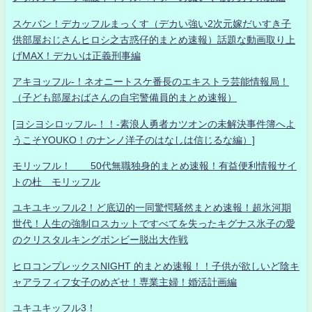
スケバン！デカッフルまっくす（デカい強い2次元嫁だいすき子
供部屋おじさんヒロシ之古惑仔的まとめ速報）話題な動画取り上
げMAX！デカいは正義刑事編
アキヨッフル-！ネオニートスケ番長のエキストラ芸能情報局！
（子ども部屋おばさんの自宅警備員的まとめ速報）
[ヨシヨシロッフル-！！-素浪人勇者カツオンの未解決事件簿へよ
うこそYOUKO！のナンノ洋子のはなしは信じるな編）]
モリッフル！ 50代無職独身的まとめ速報！有益便利情報サイ
トの杜 モリッフル
ユキユキッフル2！ど底辺的一同驚愕騒然まとめ速報！超氷河期
世代！人生の強制ロスカットですべてを失ったキグナス氷子の愛
のクリスタルキングボンビー脱出大作戦
ヒロコンプレックスNIGHT 的まとめ速報！！子供が欲しいど陰キ
ャアラフィフ女子のめざせ！専業主婦！婚活計画編
ユキユキッフル3！