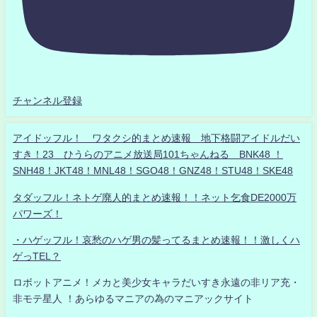
チャンネル登録
アイドッフル！ ワタクシ的まとめ速報 地下格闘アイドルだい
すき！23 ひうらのアニメ放送局101ちゃんねる BNK48 ！
SNH48！JKT48！MNL48！SGO48！GNZ48！STU48！SKE48
タダッフル！ネトゲ廃人的まとめ速報！！ネット乞食DE2000万
パワーズ！
・ハゲッフル！哀愁のハゲ男の髪ってるまとめ速報！！激しくハ
ゲっTEL？
ロボットアニメ！メカと美少女キャラだいすき永遠の非リア充・
非モテ星人 ！あらゆるマニアの為のマニアックサイト