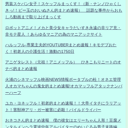
男装スケバン女子！スケッフルまっくす！（新・ナンノひゃくし
きっ!！ビー玉のおいぬさん的まとめ速報） 話題な事件からおも
しろ動画まで取り上げまっくす
ロボットアニメ！メカと美少女キャラだいすき永遠の非リア充・
非モテ星人 ！あらゆるマニアの為のマニアックサイト
ハルッフル-専業主夫的YOUTUBERまとめ速報！キモデブおた
く！初老人の介護生活！激動の1750日
アニゲタレスト（元祖！アニメッフル） ひきこもりニートのオ
ナベ的まとめ速報
火浦のシネマッフル映画NEWS情報ポータブルの杜！オネエ管理
人オカマちゃんの鬼女的まとめ速報!オカマッフルアタックナンバ
ーハーフ
ユカ・ヨネッフル！初老的まとめ速報！！大帝イタチにラリアッ
ト！害獣神アリ・ガー被害に必殺！パイルドライバー
おネコさん的まとめ速報 僕の彼女はエリーちゃん人形！豆腐メ
ンタルメンヘラ電波中年アルバイターのぬいぐるみ男子末路編