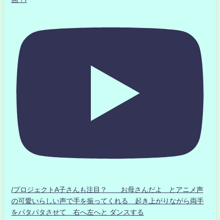
/プロジェクトA子さんも注目？ お母さんだよ とアニメ声
の可愛いらしい声で手を振ってくれる 起き上がりながら両手
をパタパタさせて 右へ左へと ダンスする