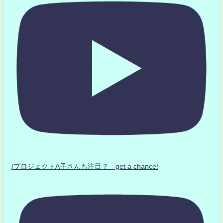
/プロジェクトA子さんも注目？ get a chance!