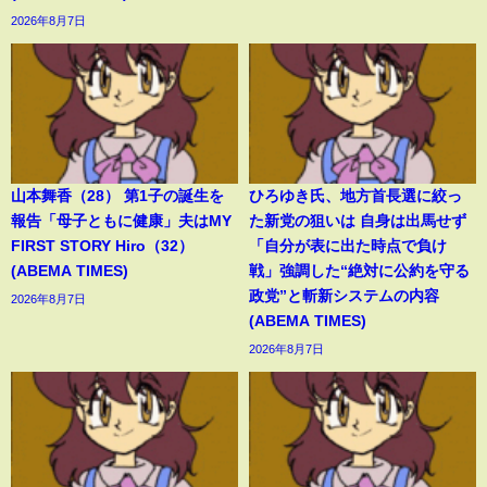
2026年8月7日
山本舞香（28） 第1子の誕生を
ひろゆき氏、地方首長選に絞っ
報告「母子ともに健康」夫はMY
た新党の狙いは 自身は出馬せず
FIRST STORY Hiro（32）
「自分が表に出た時点で負け
(ABEMA TIMES)
戦」強調した“絶対に公約を守る
政党”と斬新システムの内容
2026年8月7日
(ABEMA TIMES)
2026年8月7日