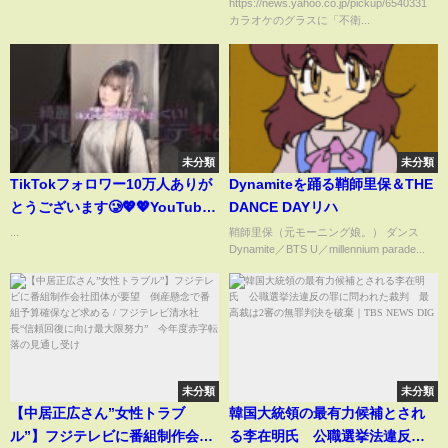
https://news.yahoo.co.jp/pickup/6540331
カラオケのグラスに「不衛...
未分類
未分類
TikTokフォロワー10万人ありが
Dynamiteを踊る鞘師里保＆THE
とうございます🥲💖💖YouTube
DANCE DAYリハ
も投稿頻度あげれるよう頑張る
...
鞘師里保（元モーニング娘。） ダンス
Dynamite／BTS U／millennium parade...
✊🏻 #ヘアアレンジ #スーパーロ
ングヘア #ポニーテール
未分類
未分類
【中居正広さん”女性トラブ
韓国大統領の最有力候補とされ
ル”】フジテレビに番組制作会社
る李在明氏 公職選挙法違反の