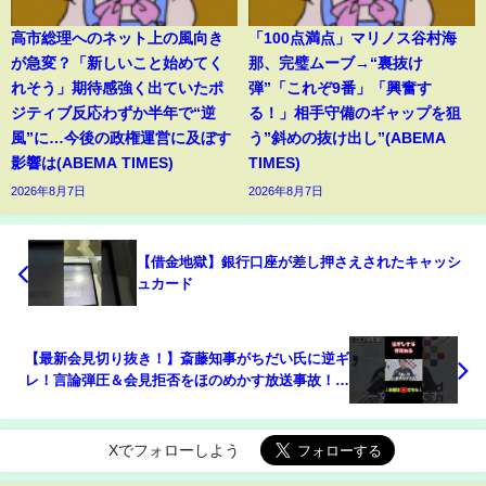
高市総理へのネット上の風向き
「100点満点」マリノス谷村海
が急変？「新しいこと始めてく
那、完璧ムーブ→“裏抜け
れそう」期待感強く出ていたポ
弾”「これぞ9番」「興奮す
ジティブ反応わずか半年で“逆
る！」相手守備のギャップを狙
風”に…今後の政権運営に及ぼす
う”斜めの抜け出し”(ABEMA
影響は(ABEMA TIMES)
TIMES)
2026年8月7日
2026年8月7日
【借金地獄】銀行口座が差し押さえされたキャッシ
ュカード
【最新会見切り抜き！】斎藤知事がちだい氏に逆ギ
レ！言論弾圧＆会見拒否をほのめかす放送事故！幹
事社も記者クラブから造反し最上最低のカオス会見
に…
Xでフォローしよう