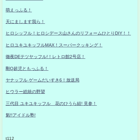
萌えっふる！
天にまします我ら！
ヒロシッフル！ヒロシデース山さんのリフォームひとりDIY！！
ヒロユキユキッフルMAX！スーパークッキング！
徹夜DEテツヤッフル!！レトロ館2号店！
剛Q超児ともっふる！
ヤナッフル ゲームだいすき6！放送局
ヒウラー総統の野望
三代目 ユキユキッフル 花のひうら組! 見参！
魁!!アイドル塾!
t112