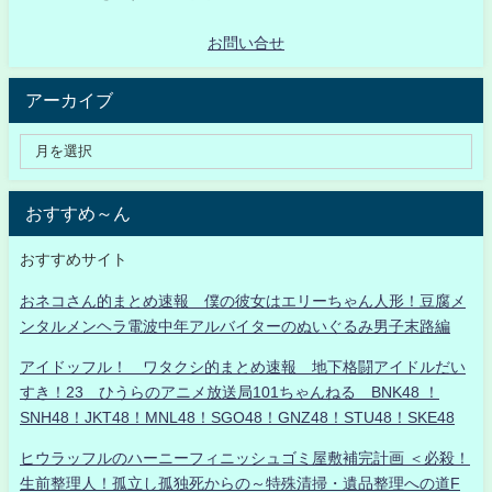
お問い合せ
アーカイブ
おすすめ～ん
おすすめサイト
おネコさん的まとめ速報 僕の彼女はエリーちゃん人形！豆腐メ
ンタルメンヘラ電波中年アルバイターのぬいぐるみ男子末路編
アイドッフル！ ワタクシ的まとめ速報 地下格闘アイドルだい
すき！23 ひうらのアニメ放送局101ちゃんねる BNK48 ！
SNH48！JKT48！MNL48！SGO48！GNZ48！STU48！SKE48
ヒウラッフルのハーニーフィニッシュゴミ屋敷補完計画 ＜必殺！
生前整理人！孤立し孤独死からの～特殊清掃・遺品整理への道F