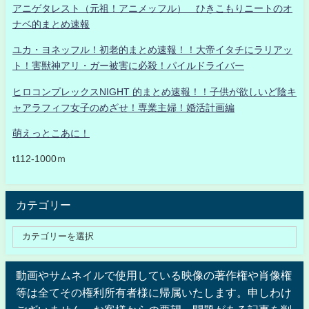
アニゲタレスト（元祖！アニメッフル） ひきこもりニートのオ
ナベ的まとめ速報
ユカ・ヨネッフル！初老的まとめ速報！！大帝イタチにラリアッ
ト！害獣神アリ・ガー被害に必殺！パイルドライバー
ヒロコンプレックスNIGHT 的まとめ速報！！子供が欲しいど陰キ
ャアラフィフ女子のめざせ！専業主婦！婚活計画編
萌えっとこあに！
t112-1000ｍ
カテゴリー
動画やサムネイルで使用している映像の著作権や肖像権
等は全てその権利所有者様に帰属いたします。申しわけ