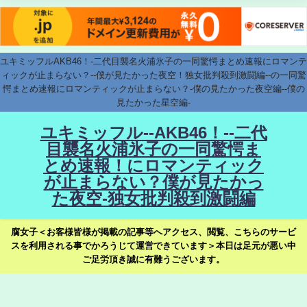
ユキミッフルAKB46！-二代目襲名火浦氷子の一同驚愕まとめ速報にロマンテ
ィックが止まらない？--僕が見たかった夜空！独女批判殺到激闘編--の一同驚
愕まとめ速報にロマンティックが止まらない？-僕の見たかった夜空編--僕の
見たかった星空編-
ユキミッフル--AKB46！--二代
目襲名火浦氷子の一同驚愕ま
とめ速報！にロマンティック
が止まらない？僕が見たかっ
た夜空-独女批判殺到激闘編
腐女子＜お客様皆様が掲載の記事等へアクセス、閲覧、こちらのサービ
スを利用される事でかろうじて運営できています＞本日は足元が悪い中
ご足労頂き誠に有難うございます。