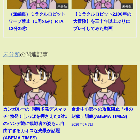
未分類
未分類
（無編集）ミラクルロピット
【ミラクルロピット2100年の
ワープ禁止（1周のみ）RTA
大冒険】を三十年以上ぶりに
12分28秒
プレイしてみた動画
未分類
の関連記事
カンガルーの“同時多発デスマッ
台北中心部への攻撃阻止「橋の
チ”勃発！しっぽを押さえた2対1
封鎖」訓練(ABEMA TIMES)
のハンデ戦に観戦者の姿も…自
2026年8月7日
由すぎるカオスな光景が話題
(ABEMA TIMES)