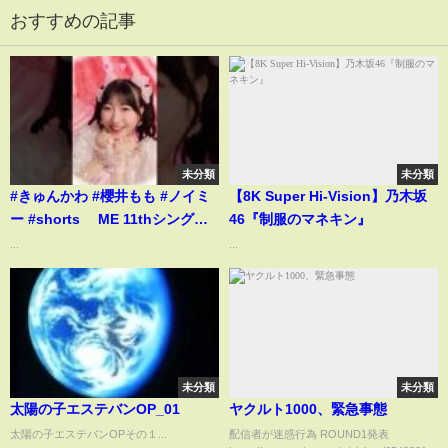
おすすめの記事
未分類
未分類
#きゅんかわ #櫻井もも #ノイミ
【8K Super Hi-Vision】乃木坂
ー #shorts ≠ME 11thシングル
46『制服のマネキン』
カップリング曲 #きゅんかわ人生
...
...
未分類
未分類
太陽の子エステバンOP_01
ヤクルト1000、緊急事態
太陽の子エステバンOPその１...
配信者が迷惑行為 ROUND1発表