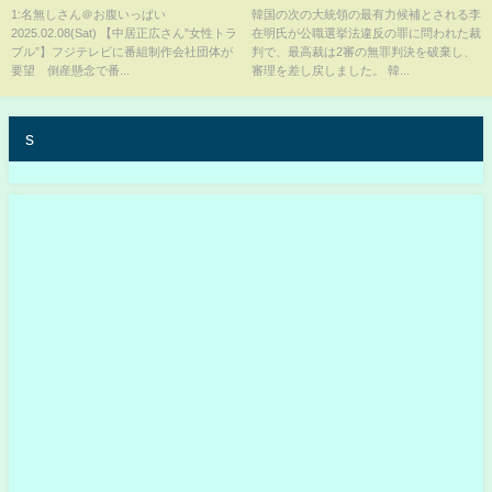
団体が要望 倒産懸念で番組予
罪に問われた裁判 最高裁は2審
1:名無しさん＠お腹いっぱい
韓国の次の大統領の最有力候補とされる李
2025.02.08(Sat) 【中居正広さん”女性トラ
在明氏が公職選挙法違反の罪に問われた裁
算確保など求める / フジテレビ清
の無罪判決を破棄｜
ブル”】フジテレビに番組制作会社団体が
判で、最高裁は2審の無罪判決を破棄し、
水社長“信頼回復に向け最大限努
TBS NEWS DIG
要望 倒産懸念で番...
審理を差し戻しました。 韓...
力” 今年度赤字転落の見通し受
け
s