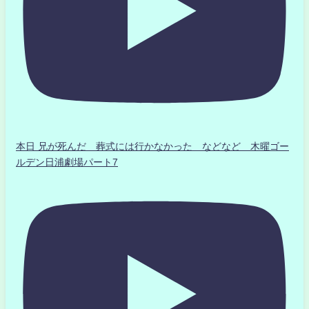
本日 兄が死んだ 葬式には行かなかった などなど 木曜ゴー
ルデン日浦劇場パート7