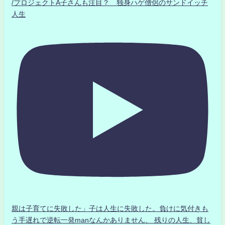
/プロジェクトA子さんも注目？ 独身ハゲ僧侶のサンドイッチ
人生
親は子育てに失敗した」子は人生に失敗した。負けに気付きも
う手遅れで逆転一発manなんかありません、 残りの人生、貧し