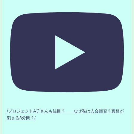
/プロジェクトA子さんも注目？ なぜ私は入会拒否？真相が
刺さる3分間？/