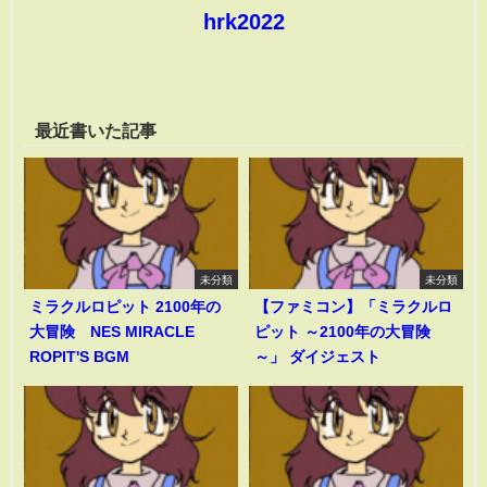
hrk2022
最近書いた記事
未分類
未分類
ミラクルロピット 2100年の
【ファミコン】「ミラクルロ
大冒険 NES MIRACLE
ピット ～2100年の大冒険
ROPIT'S BGM
～」 ダイジェスト