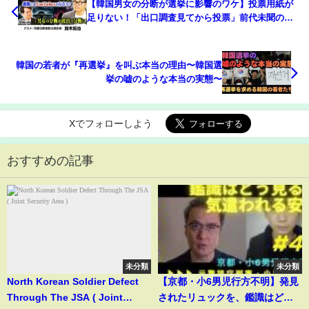
【韓国男女の分断が選挙に影響のワケ】投票用紙が
足りない！「出口調査見てから投票」前代未聞の事
態に揺れる韓国選挙／「退任すればいつか逮捕」大
統領が恐れる宿命とは？【鈴木拓也×山本期日前】
｜選挙ドットコム
韓国の若者が『再選挙』を叫ぶ本当の理由〜韓国選
挙の嘘のような本当の実態〜
Xでフォローしよう
おすすめの記事
未分類
未分類
North Korean Soldier Defect
【京都・小6男児行方不明】発見
Through The JSA ( Joint
されたリュックを、鑑識はどう