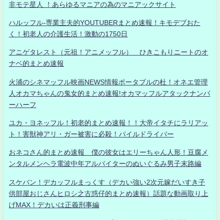
非モテ星人 ！あらゆるマニアの為のマニアックサイト
ハルッフル-専業主夫的YOUTUBERまとめ速報！キモデブおた
く！初老人の介護生活！激動の1750日
アニゲタレスト（元祖！アニメッフル） ひきこもりニートのオ
ナベ的まとめ速報
火浦のシネマッフル映画NEWS情報ポータブルの杜！オネエ管理
人オカマちゃんの鬼女的まとめ速報!オカマッフルアタックナンバ
ーハーフ
ユカ・ヨネッフル！初老的まとめ速報！！大帝イタチにラリアッ
ト！害獣神アリ・ガー被害に必殺！パイルドライバー
おネコさん的まとめ速報 僕の彼女はエリーちゃん人形！豆腐メ
ンタルメンヘラ電波中年アルバイターのぬいぐるみ男子末路編
スケバン！デカッフルまっくす（デカい強い2次元嫁だいすき子
供部屋おじさんヒロシ之古惑仔的まとめ速報）話題な動画取り上
げMAX！デカいは正義刑事編