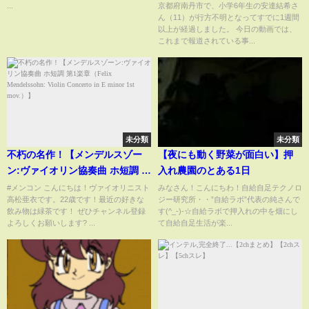
Security Area )
見るのか
...
京都府南丹市で、小学6年生の安達結希さ
ん（11）が行方不明となってすでに1週間
以上が経過しました。 今日の動画では、
これまで報道されている事...
未分類
未分類
不朽の名作！【メンデルスゾー
【夜にも動く野菜が面白い】押
ン:ヴァイオリン協奏曲 ホ短調 第
入れ農園のとある1日
1楽章（Felix Mendelssohn:
#メンコン こんにちは！ヴァイオリニスト
みなさん！こんにちわ！自給自足テクノロ
高松亜衣です。22歳です！最近の好きな
ジー研究所・・”自給ラボ”代表の純さんで
Violin Concerto in E minor 1st
飲み物は緑茶です！ ぜひチャンネル登録
す(^_-)-☆自給ラボで押入れの中を畑にし
mov.）】
よろしくお願いします? ...
て自給自足生活が楽...