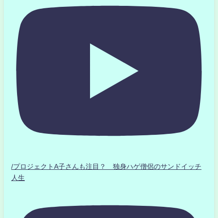
/プロジェクトA子さんも注目？ 独身ハゲ僧侶のサンドイッチ
人生