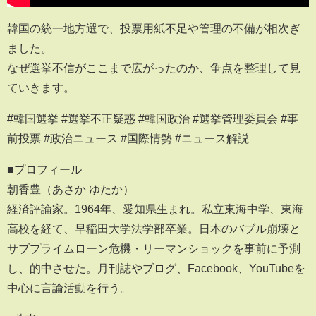
韓国の統一地方選で、投票用紙不足や管理の不備が相次ぎ
ました。
なぜ選挙不信がここまで広がったのか、争点を整理して見
ていきます。
#韓国選挙 #選挙不正疑惑 #韓国政治 #選挙管理委員会 #事
前投票 #政治ニュース #国際情勢 #ニュース解説
■プロフィール
朝香豊（あさか ゆたか）
経済評論家。1964年、愛知県生まれ。私立東海中学、東海
高校を経て、早稲田大学法学部卒業。日本のバブル崩壊と
サブプライムローン危機・リーマンショックを事前に予測
し、的中させた。月刊誌やブログ、Facebook、YouTubeを
中心に言論活動を行う。