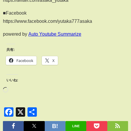
https://twitter.com/asaka_yutaka
■Facebook
https://www.facebook.com/yutaka777asaka
powered by
Auto Youtube Summarize
共有:
Facebook
X
いいね:
Facebook
X
共
有
LINE