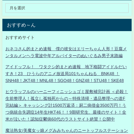
おすすめ～ん
おすすめサイト
おネコさん的まとめ速報 僕の彼女はエリーちゃん人形！豆腐メ
ンタルメンヘラ電波中年アルバイターのぬいぐるみ男子末路編
アイドッフル！ ワタクシ的まとめ速報 地下格闘アイドルだい
すき！23 ひうらのアニメ放送局101ちゃんねる BNK48 ！
SNH48！JKT48！MNL48！SGO48！GNZ48！STU48！SKE48
ヒウラッフルのハーニーフィニッシュゴミ屋敷補完計画 ＜必殺！
生前整理人！孤立し孤独死からの～特殊清掃・遺品整理への道F
完結編＞ キャッシング計1500万返済：厨二病借金3500万円！う
つ病統合失調症14年生HKT46！！9期研究生、最後のサイト！全
米が泣いた！認知症鬱病60代のラストサイト絶賛！公開中
魔法熟女/美魔女ッ娘メグみみちゃんのニートッフルステーション