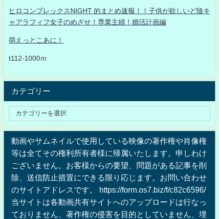
ヒロコンプレックスNIGHT 的まとめ速報！！子供が欲しいど陰キ
ャアラフィフ女子のめざせ！専業主婦！婚活計画編
萌えっとこあに！
t112-1000ｍ
カテゴリー
動画やサムネイルで使用している映像の著作権や肖像権
等は全てその権利所有者様に帰属いたします。申しわけ
ございません。お客様からの要望、問題がある記事を削
除、送信防止措置にできる限り応じます。お問い合わせ
のサイトアドレスです。 https://form.os7.biz/f/c82c6596/
当サイトは各動画共有サイトへのアップロードは行なっ
ておりません、著作権の侵害を目的としていません、埋