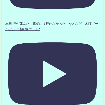
本日 兄が死んだ 葬式には行かなかった などなど 木曜ゴー
ルデン日浦劇場パート7