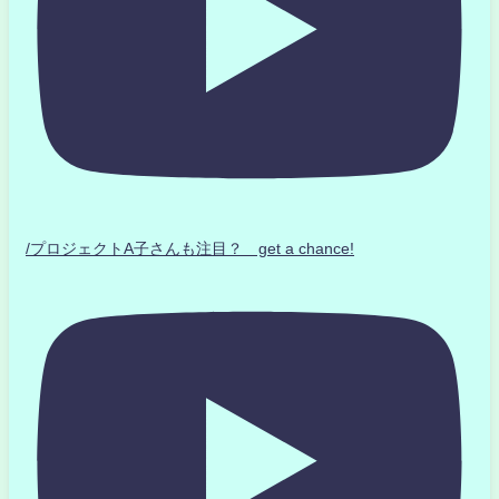
/プロジェクトA子さんも注目？ get a chance!