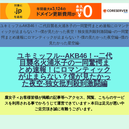
ユキミッフルAKB46！-二代目襲名火浦氷子の一同驚愕まとめ速報にロマンテ
ィックが止まらない？--僕が見たかった夜空！独女批判殺到激闘編--の一同驚
愕まとめ速報にロマンティックが止まらない？-僕の見たかった夜空編--僕の
見たかった星空編-
ユキミッフル--AKB46！--二代
目襲名火浦氷子の一同驚愕ま
とめ速報！にロマンティック
が止まらない？僕が見たかっ
た夜空-独女批判殺到激闘編
腐女子＜お客様皆様が掲載の記事等へアクセス、閲覧、こちらのサービ
スを利用される事でかろうじて運営できています＞本日は足元が悪い中
ご足労頂き誠に有難うございます。