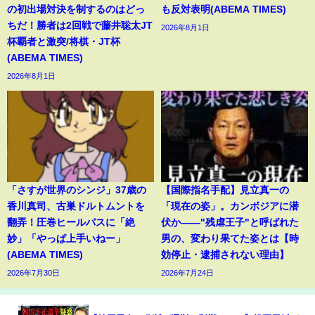
の初出場対決を制するのはどっ
も反対表明(ABEMA TIMES)
ちだ！勝者は2回戦で藤井聡太JT
2026年8月1日
杯覇者と激突/将棋・JT杯
(ABEMA TIMES)
2026年8月1日
「さすが世界のシンジ」37歳の
【国際指名手配】見立真一の
香川真司、古巣ドルトムントを
「現在の姿」。カンボジアに潜
翻弄！圧巻ヒールパスに「絶
伏か――"残虐王子"と呼ばれた
妙」「やっぱ上手いねー」
男の、変わり果てた姿とは【時
(ABEMA TIMES)
効停止・逮捕されない理由】
2026年7月30日
2026年7月24日