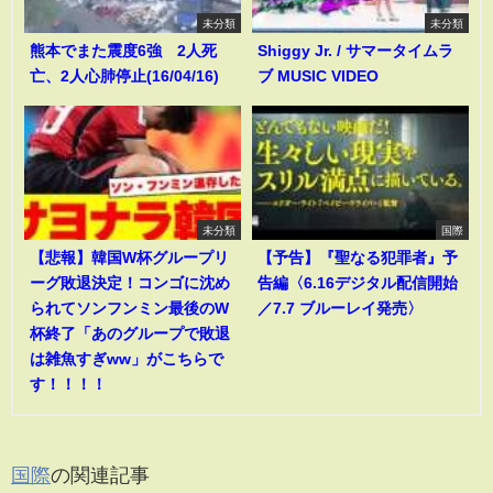
未分類
未分類
熊本でまた震度6強 2人死
Shiggy Jr. / サマータイムラ
亡、2人心肺停止(16/04/16)
ブ MUSIC VIDEO
未分類
国際
【悲報】韓国W杯グループリ
【予告】『聖なる犯罪者』予
ーグ敗退決定！コンゴに沈め
告編〈6.16デジタル配信開始
られてソンフンミン最後のW
／7.7 ブルーレイ発売〉
杯終了「あのグループで敗退
は雑魚すぎww」がこちらで
す！！！！
国際
の関連記事