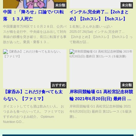
未分類
未分類
中国 ：「降ろせ」口論でバス転
インテル,完全終了...【2chまと
落 １３人死亡
め】【2chスレ】【5chスレ】
中国重慶市万州区で１０月２８日、公共バ
1:名無しさん＠お腹いっぱい
スが橋を走行中、中央線をはみ出して対向
2025.07.26(Sat) インテル,完全終了...
車線の鉄柵を突き破り、長江に転落する事
【2chまとめ】【2chスレ】【5chスレ】っ
故があった。乗員・乗客１３...
て動画が話...
おすすめ
未分類
【家呑み】これだけ食べても太
岸和田競輪場 G1 高松宮記念杯競
らない。【ファミマ】
輪 2021年6月20日(日) 最終日 第
12レース (Ｓ級決勝)
ダイエットしてても酒は飲みたい人。 お
岸和田競輪場 G1 高松宮記念杯競輪 2021
つまみも食べたいって人。 ファミマでお
年6月20日(日) 最終日 第12レース (Ｓ級決
すすめのおつまみ紹介。 Optimum
勝)...
Nutrition GO...