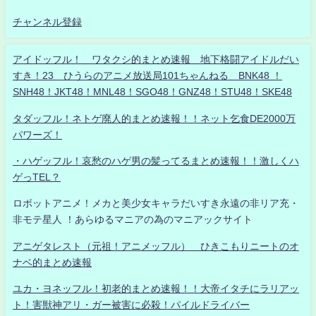
チャンネル登録
アイドッフル！ ワタクシ的まとめ速報 地下格闘アイドルだい
すき！23 ひうらのアニメ放送局101ちゃんねる BNK48 ！
SNH48！JKT48！MNL48！SGO48！GNZ48！STU48！SKE48
タダッフル！ネトゲ廃人的まとめ速報！！ネット乞食DE2000万
パワーズ！
・ハゲッフル！哀愁のハゲ男の髪ってるまとめ速報！！激しくハ
ゲっTEL？
ロボットアニメ！メカと美少女キャラだいすき永遠の非リア充・
非モテ星人 ！あらゆるマニアの為のマニアックサイト
アニゲタレスト（元祖！アニメッフル） ひきこもりニートのオ
ナベ的まとめ速報
ユカ・ヨネッフル！初老的まとめ速報！！大帝イタチにラリアッ
ト！害獣神アリ・ガー被害に必殺！パイルドライバー