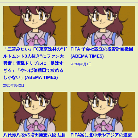
「三笘みたい」FC東京逸材の“ド
FIFA 子会社設立の投資計画撤回
ルトムント3人抜き”にファン大
(ABEMA TIMES)
興奮！電撃ドリブルに「足速す
2026年8月1日
ぎる」「やっぱ俵積田で攻める
しかない」(ABEMA TIMES)
2026年8月2日
八代弥八段VS増田康宏八段 注目
FIFA案に北中米やアジアの連盟