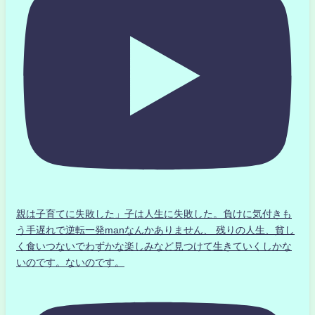
親は子育てに失敗した」子は人生に失敗した。負けに気付きも
う手遅れで逆転一発manなんかありません、 残りの人生、貧し
く食いつないでわずかな楽しみなど見つけて生きていくしかな
いのです。ないのです。