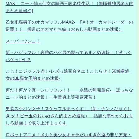
MAX！ ニート仙人仙女の映画三昧老後生活！（無職孤独居老人的
まとめ速報Z)]
乙女系腐男子のオカマッフルMAX2- FX！オ・カマトレーダーの
逆襲！！ 極道のオカマたち編（おもしろ動画まとめ速報）
スーパーウンコ！
新・ハゲッフル！哀愁のハゲ男の髪ってるまとめ速報！！激しく
ハゲっTEL？
こじ！コジッフル@！-レズっ娘百合ネエ！こじらせ！50独身処
女のBL腐女子的まとめ速報-
何だ！何が？真・シロッフル！！ 永遠の無職童貞- ぼっちな
ニート的まとめ速報！一生童貞上等夜露死苦！
男装スケバン女子！スケッフルまっくす！（新・ナンノひゃくし
きっ!！ビー玉のおいぬさん的まとめ速報） 話題な事件からおも
しろ動画まで取り上げまっくす
ロボットアニメ！メカと美少女キャラだいすき永遠の非リア充・