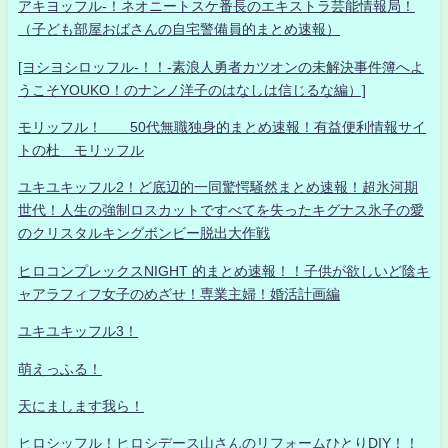
アキヨッフル-！ネオニートスケ番長のエキストラ芸能情報局！
（子ども部屋おばさんの自宅警備員的まとめ速報）
[ヨシヨシロッフル-！！-素浪人勇者カツオンの未解決事件簿へよ
うこそYOUKO！のナンノ洋子のはなしは信じるな編）]
モリッフル！ 50代無職独身的まとめ速報！有益便利情報サイ
トの杜 モリッフル
ユキユキッフル2！ど底辺的一同驚愕騒然まとめ速報！超氷河期
世代！人生の強制ロスカットですべてを失ったキグナス氷子の愛
のクリスタルキングボンビー脱出大作戦
ヒロコンプレックスNIGHT 的まとめ速報！！子供が欲しいど陰キ
ャアラフィフ女子のめざせ！専業主婦！婚活計画編
ユキユキッフル3！
萌えっふる！
天にまします我ら！
ヒロシッフル！ヒロシデース山さんのリフォームひとりDIY！！