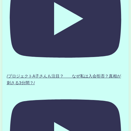
/プロジェクトA子さんも注目？ なぜ私は入会拒否？真相が
刺さる3分間？/