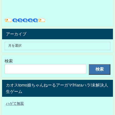
アーカイブ
検索
検索
カオスtomo娘ちゃんねーるアーガマ!Haraハラ!未解決人
生ゲーム
ハゲて無双