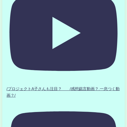
/プロジェクトA子さんも注目？ /感想戯言動画？.一息つく動
画？/